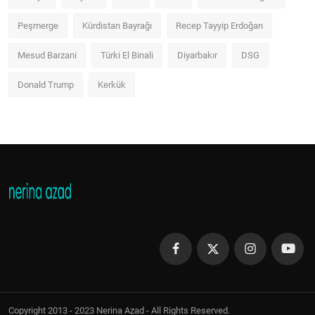
Peşmerge
Kürdistan Bayrağı
Recep Tayyip Erdoğan
Mesud Barzani
Türki El Binali
Diyarbakır
DSG
Donald Trump
Kerkük
Copyright 2013 - 2023 Nerina Azad - All Rights Reserved.