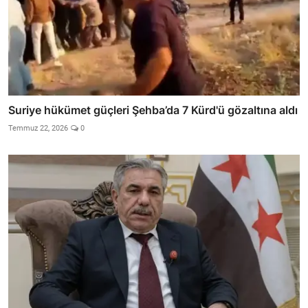
Suriye hükümet güçleri Şehba’da 7 Kürd'ü gözaltına aldı
Temmuz 22, 2026
0