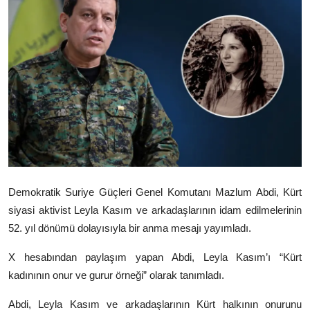
Video
Yazarlar
Arşiv
İletişim
Türkçe
Kurdi
Demokratik Suriye Güçleri
Genel Komutanı
Mazlum Abdi
, Kürt
siyasi aktivist
Leyla Kasım
ve arkadaşlarının idam edilmelerinin
52. yıl dönümü dolayısıyla bir anma mesajı yayımladı.
X hesabından paylaşım yapan Abdi, Leyla Kasım’ı “Kürt
kadınının onur ve gurur örneği” olarak tanımladı.
Abdi, Leyla Kasım ve arkadaşlarının Kürt halkının onurunu