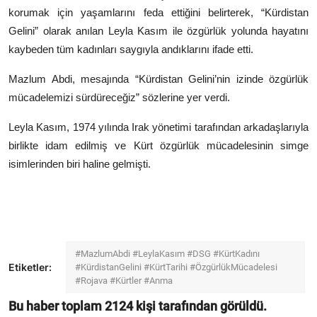
korumak için yaşamlarını feda ettiğini belirterek, “Kürdistan
Gelini” olarak anılan Leyla Kasım ile özgürlük yolunda hayatını
kaybeden tüm kadınları saygıyla andıklarını ifade etti.
Mazlum Abdi, mesajında “Kürdistan Gelini’nin izinde özgürlük
mücadelemizi sürdüreceğiz” sözlerine yer verdi.
Leyla Kasım
, 1974 yılında
Irak
yönetimi tarafından arkadaşlarıyla
birlikte idam edilmiş ve Kürt özgürlük mücadelesinin simge
isimlerinden biri haline gelmişti.
#MazlumAbdi #LeylaKasım #DSG #KürtKadını
Etiketler:
#KürdistanGelini #KürtTarihi #ÖzgürlükMücadelesi
#Rojava #Kürtler #Anma
Bu haber toplam
2124
kişi tarafından görüldü.