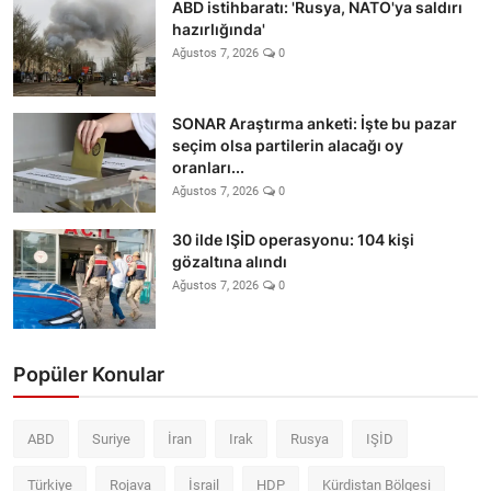
ABD istihbaratı: 'Rusya, NATO'ya saldırı
hazırlığında'
Ağustos 7, 2026
0
SONAR Araştırma anketi: İşte bu pazar
seçim olsa partilerin alacağı oy
oranları...
Ağustos 7, 2026
0
30 ilde IŞİD operasyonu: 104 kişi
gözaltına alındı
Ağustos 7, 2026
0
Popüler Konular
ABD
Suriye
İran
Irak
Rusya
IŞİD
Türkiye
Rojava
İsrail
HDP
Kürdistan Bölgesi