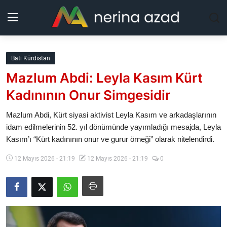
Kurdistan
Batı Kürdistan
Mazlum Abdi: Leyla Kasım Kürt
Bölgeler
Kadınının Onur Simgesidir
Yaşam
Mazlum Abdi, Kürt siyasi aktivist Leyla Kasım ve arkadaşlarının
idam edilmelerinin 52. yıl dönümünde yayımladığı mesajda, Leyla
Güncel
Kasım’ı “Kürt kadınının onur ve gurur örneği” olarak nitelendirdi.
Analiz
12 Mayıs 2026 - 21:19
12 Mayıs 2026 - 21:19
0
Makaleler
Galeri