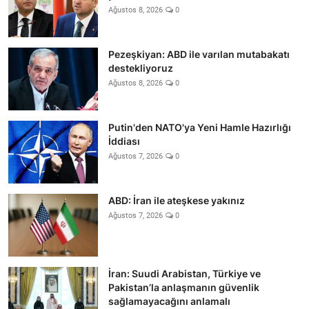
Ağustos 8, 2026
0
Pezeşkiyan: ABD ile varılan mutabakatı
destekliyoruz
Ağustos 8, 2026
0
Putin'den NATO'ya Yeni Hamle Hazırlığı
İddiası
Ağustos 7, 2026
0
ABD: İran ile ateşkese yakınız
Ağustos 7, 2026
0
İran: Suudi Arabistan, Türkiye ve
Pakistan’la anlaşmanın güvenlik
sağlamayacağını anlamalı