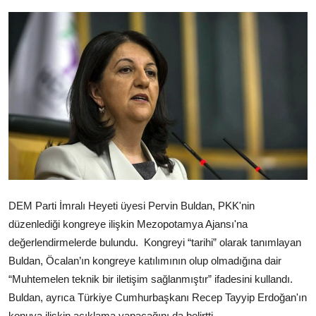
Video
Yazarlar
Arşiv
İletişim
Türkçe
Kurdi
DEM Parti İmralı Heyeti üyesi Pervin Buldan, PKK'nin
düzenlediği kongreye ilişkin Mezopotamya Ajansı'na
değerlendirmelerde bulundu. Kongreyi “tarihi” olarak tanımlayan
Buldan, Öcalan’ın kongreye katılımının olup olmadığına dair
“Muhtemelen teknik bir iletişim sağlanmıştır” ifadesini kullandı.
Buldan, ayrıca Türkiye Cumhurbaşkanı Recep Tayyip Erdoğan'ın
konuya ilişkin açıklama yapacağını da belirtti.