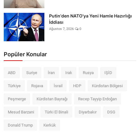
Putin'den NATO'ya Yeni Hamle Hazırlığı
İddiası
Ağustos 7, 2026
0
Popüler Konular
ABD
Suriye
İran
Irak
Rusya
IŞİD
Türkiye
Rojava
İsrail
HDP
Kürdistan Bölgesi
Peşmerge
Kürdistan Bayrağı
Recep Tayyip Erdoğan
Mesud Barzani
Türki El Binali
Diyarbakır
DSG
Donald Trump
Kerkük