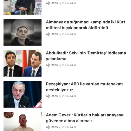
Ağustos 8, 2026
0
Almanya’da sığınmacı kampında iki Kürt
mülteci bıçaklanarak öldürüldü
Ağustos 8, 2026
0
Abdulkadir Selvi'nin 'Demirtaş' iddiasına
yalanlama
Ağustos 8, 2026
0
Pezeşkiyan: ABD ile varılan mutabakatı
destekliyoruz
Ağustos 8, 2026
0
Adem Geveri: Kürtlerin hakları anayasal
güvence altına alınmalı
Ağustos 7, 2026
0