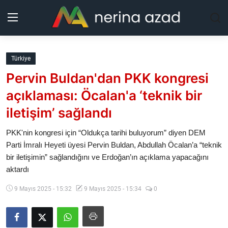
Kurdistan
Türkiye
Pervin Buldan'dan PKK kongresi
Bölgeler
açıklaması: Öcalan'a ‘teknik bir
Yaşam
iletişim’ sağlandı
Güncel
PKK'nin kongresi için “Oldukça tarihi buluyorum” diyen DEM
Parti İmralı Heyeti üyesi Pervin Buldan, Abdullah Öcalan’a “teknik
bir iletişimin” sağlandığını ve Erdoğan’ın açıklama yapacağını
Analiz
aktardı
Makaleler
9 Mayıs 2025 - 15:32
9 Mayıs 2025 - 15:34
0
Galeri