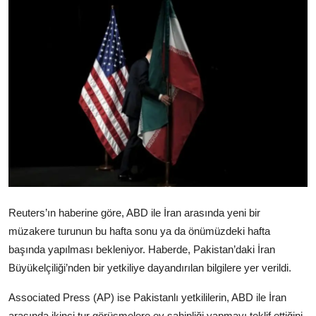
Video
Yazarlar
Arşiv
İletişim
Türkçe
Kurdi
Reuters’ın haberine göre, ABD ile İran arasında yeni bir
müzakere turunun bu hafta sonu ya da önümüzdeki hafta
başında yapılması bekleniyor. Haberde, Pakistan’daki İran
Büyükelçiliği’nden bir yetkiliye dayandırılan bilgilere yer verildi.
Associated Press (AP) ise Pakistanlı yetkililerin, ABD ile İran
arasında ikinci tur görüşmelere ev sahipliği yapmayı teklif ettiğini