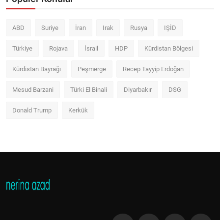
ABD
Suriye
İran
Irak
Rusya
IŞİD
Türkiye
Rojava
İsrail
HDP
Kürdistan Bölgesi
Kürdistan Bayrağı
Peşmerge
Recep Tayyip Erdoğan
Mesud Barzani
Türki El Binali
Diyarbakır
DSG
Donald Trump
Kerkük