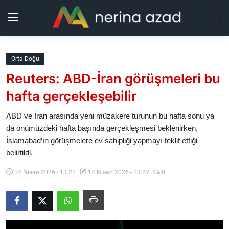
Kurdistan
Orta Doğu
Reuters: ABD-İran görüşmeleri bu
Bölgeler
hafta gerçekleşebilir
Yaşam
ABD ve İran arasında yeni müzakere turunun bu hafta sonu ya
da önümüzdeki hafta başında gerçekleşmesi beklenirken,
Güncel
İslamabad’ın görüşmelere ev sahipliği yapmayı teklif ettiği
belirtildi.
Analiz
14 Nisan 2026 - 13:22
14 Nisan 2026 - 13:22
0
Makaleler
Galeri