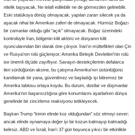
nitelik taşıyacak. Ne telafi edilebilir ne de görmezden gelinebilir.
Eski statükoya dönüş olmayacak, yapılan zararı silecek ya da
aşacak nihai bir Amerikan zaferi de olmayacak. Hürmüz Boğazı
bir zamanlar olduğu gibi “açık” olmayacak. Boğaz üzerindeki
kontrolüyle İran, bölgenin kilit aktörü ve dünyanın kilit
oyuncularından biri olarak öne çıkıyor. İran’ın müttefikleri olan Çin
ve Rusya’nın rolü güçleniyor; Amerika Birleşik Devletleri’nin rolü
ise önemli ölçüde zayıflıyor. Savaşın destekçilerinin defalarca
ileri sürdüğünün aksine, bu çatışma Amerika’nın üstünlüğünü
kanıtlamak bir yana, güvenilmez ve başladığı işi bitiremez bir
Amerika tablosu ortaya koydu. Bu durum, dostlar ve düşmanlar
Amerika’nın başarısızlığına göre konumlarını ayarlarken dünya
genelinde bir zincirleme reaksiyonu tetikleyecek.
Başkan Trump “kimin elinde koz olduğundan” söz etmeyi sever;
ancak elinde oynamaya değer iyi bir kozun kalmayıp kalmadığı
belirsiz. ABD ve İsrail, İran’ı 37 gün boyunca yıkıcı bir etkinlikle