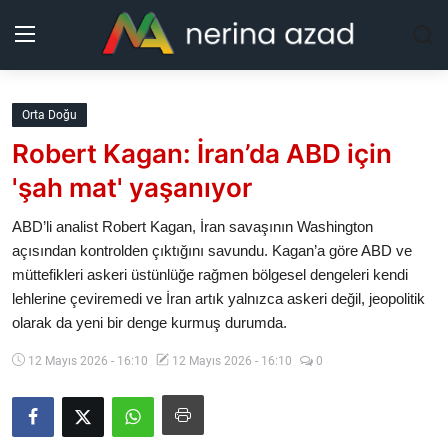
Kurdistan
Orta Doğu
Robert Kagan: İran’da ABD için
Bölgeler
'şah mat' yaşanıyor
Yaşam
ABD’li analist Robert Kagan, İran savaşının Washington
açısından kontrolden çıktığını savundu. Kagan’a göre ABD ve
Güncel
müttefikleri askeri üstünlüğe rağmen bölgesel dengeleri kendi
lehlerine çeviremedi ve İran artık yalnızca askeri değil, jeopolitik
Analiz
olarak da yeni bir denge kurmuş durumda.
Makaleler
12 Mayıs 2026 - 16:10
12 Mayıs 2026 - 16:10
0
Galeri