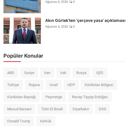
Ağustos 6, 2026
0
Akın Gürlek'ten 'çerçeve yasa' açıklaması
Ağustos 6, 2026
0
Popüler Konular
ABD
Suriye
İran
Irak
Rusya
IŞİD
Türkiye
Rojava
İsrail
HDP
Kürdistan Bölgesi
Kürdistan Bayrağı
Peşmerge
Recep Tayyip Erdoğan
Mesud Barzani
Türki El Binali
Diyarbakır
DSG
Donald Trump
Kerkük