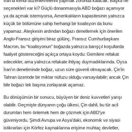
İran’la kendi düzenlemelerini yapmak zorunda kalacak. Başka ne
seçenekleri var ki? Güçlü donanmasıyla ABD boğazı açamıyor
ya da açmak istemiyorsa, Amerikalıların kapasitesinin yalnızca
küçük bir bölümüne sahip herhangi bir koalisyon da bunu
yapamaz. Ateşkesin ardından boğazı denetlemek için önerilen
Anglo-Fransız girişimi biraz gülünç. Fransız Cumhurbaşkanı
Macron, bu “koalisyonun” boğazda yalnızca barışçıl koşullarda
faaliyet göstereceğini açıkça ortaya koydu: Gemilere refakat
edecekler, ama yalnızca refakate ihtiyaç duymadıklarında. Oysa
İran’ın denetiminde boğaz, uzun süre güvenli olmayacak. Çin’in
Tahran üzerinde bir miktar nüfuzu olduğu varsayılabilir; ancak Çin
bile boğazı tek başına zorlayarak açamaz.
Bu dönüşümün bir sonucu, büyüyen bir deniz kuvvetleri yarışı
olabilir. Geçmişte dünyanın çoğu ülkesi, Çin dahil, bu tür acil
durumları hem önlemek hem de çözmek için ABD’ye
güveniyordu. Şimdi Avrupa ve Asya’daki, ekonomik ve siyasi
istikrarları için Körfez kaynaklarına erişime muhtaç devletler,