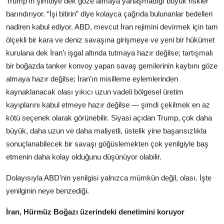
Trump’ın şimdiye dek göze almaya yanaşmadığı büyük riskler
barındırıyor. “İşi bitirin” diye kolayca çağrıda bulunanlar bedelleri
nadiren kabul ediyor. ABD, mevcut İran rejimini devirmek için tam
ölçekli bir kara ve deniz savaşına girişmeye ve yeni bir hükümet
kurulana dek İran’ı işgal altında tutmaya hazır değilse; tartışmalı
bir boğazda tanker konvoy yapan savaş gemilerinin kaybını göze
almaya hazır değilse; İran’ın misilleme eylemlerinden
kaynaklanacak olası yıkıcı uzun vadeli bölgesel üretim
kayıplarını kabul etmeye hazır değilse — şimdi çekilmek en az
kötü seçenek olarak görünebilir. Siyasi açıdan Trump, çok daha
büyük, daha uzun ve daha maliyetli, üstelik yine başarısızlıkla
sonuçlanabilecek bir savaşı göğüslemekten çok yenilgiyle baş
etmenin daha kolay olduğunu düşünüyor olabilir.
Dolayısıyla ABD’nin yenilgisi yalnızca mümkün değil, olası. İşte
yenilginin neye benzediği.
İran, Hürmüz Boğazı üzerindeki denetimini koruyor