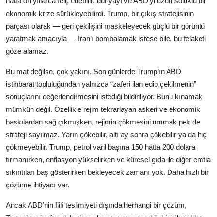
hatta on yıllarca felç edebilir; dünyayı ve ABD’yi uzun soluklu bir
ekonomik krize sürükleyebilirdi. Trump, bir çıkış stratejisinin
parçası olarak — geri çekilişini maskeleyecek güçlü bir görüntü
yaratmak amacıyla — İran’ı bombalamak istese bile, bu felaketi
göze alamaz.
Bu mat değilse, çok yakını. Son günlerde Trump’ın ABD
istihbarat topluluğundan yalnızca “zaferi ilan edip çekilmenin”
sonuçlarını değerlendirmesini istediği bildiriliyor. Bunu kınamak
mümkün değil. Özellikle rejim tekrarlayan askeri ve ekonomik
baskılardan sağ çıkmışken, rejimin çökmesini ummak pek de
strateji sayılmaz. Yarın çökebilir, altı ay sonra çökebilir ya da hiç
çökmeyebilir. Trump, petrol varil başına 150 hatta 200 dolara
tırmanırken, enflasyon yükselirken ve küresel gıda ile diğer emtia
sıkıntıları baş gösterirken bekleyecek zamanı yok. Daha hızlı bir
çözüme ihtiyacı var.
Ancak ABD’nin fiilî teslimiyeti dışında herhangi bir çözüm,