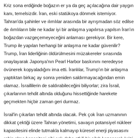
Kriz sona erdiğinde boğazın er ya da geç açılacağına dair yaygın
kanı, temelsizdir. İran, eski statükoya dönmek istemiyor.
Tahran’da şahinler ve ılımlılar arasında bir ayrışmadan söz edilse
de ılımlıların bile ne kadar iyi bir anlaşma yapılırsa yapılsın İran’ın
boğazdan vazgeçemeyeceğini anlaması gerekiyor. Bir kere,
Trump ile yapılan herhangi bir anlaşma ne kadar güvenilir?
Trump, İran liderliğinin öldürülmesini müzakereler sırasında
onaylayarak Japonya’nın Pearl Harbor baskınını neredeyse
övünerek kopyaladığını ima etti. İranlılar, Trump’ın bir anlaşma
yaptıktan birkaç ay sonra yeniden saldırmayacağından emin
olamaz. İsraillilerin de saldırabileceğini biliyorlar; zira İsrail,
çıkarlarının tehdit altında olduğunu hissettiğinde harekete
geçmekten hiçbir zaman geri durmaz.
İsrail’in çıkarları tehdit altında olacak. Pek çok İran uzmanının
dikkat çektiği üzere Tahran yönetimi, savaşın potansiyel nükleer
kapasitesini elinde tutmakla kalmayıp küresel enerji piyasasını