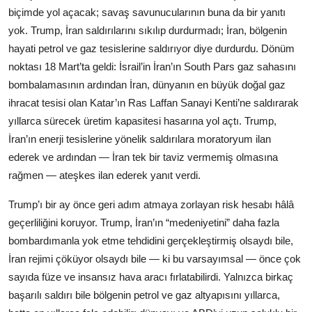
biçimde yol açacak; savaş savunucularının buna da bir yanıtı
yok. Trump, İran saldırılarını sıkılıp durdurmadı; İran, bölgenin
hayati petrol ve gaz tesislerine saldırıyor diye durdurdu. Dönüm
noktası 18 Mart’ta geldi: İsrail’in İran’ın South Pars gaz sahasını
bombalamasının ardından İran, dünyanın en büyük doğal gaz
ihracat tesisi olan Katar’ın Ras Laffan Sanayi Kenti’ne saldırarak
yıllarca sürecek üretim kapasitesi hasarına yol açtı. Trump,
İran’ın enerji tesislerine yönelik saldırılara moratoryum ilan
ederek ve ardından — İran tek bir taviz vermemiş olmasına
rağmen — ateşkes ilan ederek yanıt verdi.
Trump’ı bir ay önce geri adım atmaya zorlayan risk hesabı hâlâ
geçerliliğini koruyor. Trump, İran’ın “medeniyetini” daha fazla
bombardımanla yok etme tehdidini gerçekleştirmiş olsaydı bile,
İran rejimi çöküyor olsaydı bile — ki bu varsayımsal — önce çok
sayıda füze ve insansız hava aracı fırlatabilirdi. Yalnızca birkaç
başarılı saldırı bile bölgenin petrol ve gaz altyapısını yıllarca,