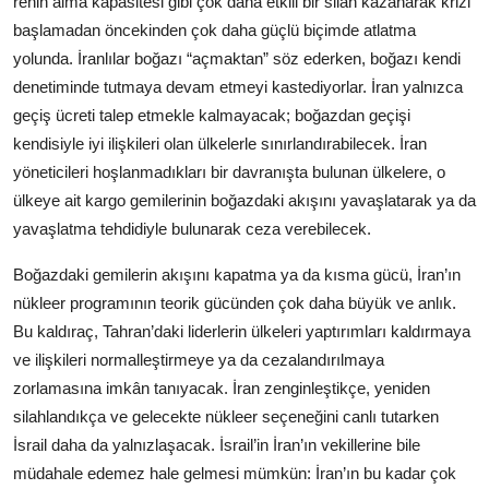
rehin alma kapasitesi gibi çok daha etkili bir silah kazanarak krizi
başlamadan öncekinden çok daha güçlü biçimde atlatma
yolunda. İranlılar boğazı “açmaktan” söz ederken, boğazı kendi
denetiminde tutmaya devam etmeyi kastediyorlar. İran yalnızca
geçiş ücreti talep etmekle kalmayacak; boğazdan geçişi
kendisiyle iyi ilişkileri olan ülkelerle sınırlandırabilecek. İran
yöneticileri hoşlanmadıkları bir davranışta bulunan ülkelere, o
ülkeye ait kargo gemilerinin boğazdaki akışını yavaşlatarak ya da
yavaşlatma tehdidiyle bulunarak ceza verebilecek.
Boğazdaki gemilerin akışını kapatma ya da kısma gücü, İran’ın
nükleer programının teorik gücünden çok daha büyük ve anlık.
Bu kaldıraç, Tahran’daki liderlerin ülkeleri yaptırımları kaldırmaya
ve ilişkileri normalleştirmeye ya da cezalandırılmaya
zorlamasına imkân tanıyacak. İran zenginleştikçe, yeniden
silahlandıkça ve gelecekte nükleer seçeneğini canlı tutarken
İsrail daha da yalnızlaşacak. İsrail’in İran’ın vekillerine bile
müdahale edemez hale gelmesi mümkün: İran’ın bu kadar çok