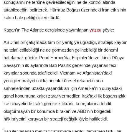
sonuçlarını ne tersine çevirebileceğini ne de kontrol altında
tutabileceğini belirterek, Hürmüz Boğazı üzerindeki İran etkisinin
kalıcı hale geldiğini ileri sürdü.
Kagan’ın The Atlantic dergisinde yayımlanan
yazısı
şöyle:
ABD’nin bir çatışmada tam bir yenilgiye uğradığı, stratejik kaybın
ne telafi edilebildiği ne de görmezden gelinebildiği bir dönemi
hatırlamak güçtür. Pearl Harbor’da, Filipinler’de ve İkinci Dünya
Savaşı’nın ilk aylarında Batı Pasifik genelinde yaşanan feci
kayıplar sonunda telafi edildi. Vietnam ve Afganistan’daki
yenilgiler maliyetli oldu; ancak küresel rekabetin ana
sahnelerinden uzakta yaşandıkları için Amerika’nın dünyadaki
genel konumuna kalıcı zarar vermediler. Irak’taki ilk başarısızlık
ise nihayetinde Irak’ı görece istikrarlı, komşularına tehdit
oluşturmayan bir konumda bırakan ve ABD’nin bölgedeki
hâkimiyetini koruyan bir strateji değişikliğiyle hafifletildi.
İran ile yaşanan mevcut çatışmada yenilgi, tamamen farklı bir