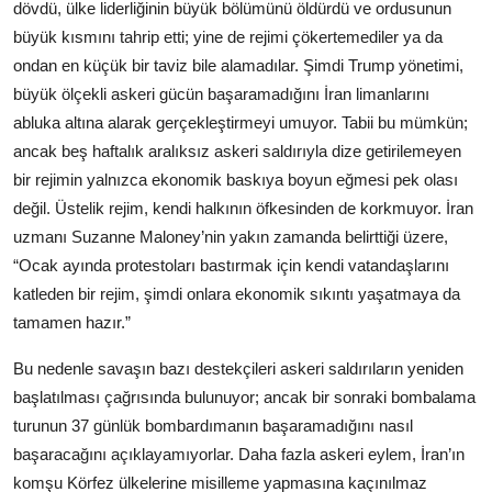
dövdü, ülke liderliğinin büyük bölümünü öldürdü ve ordusunun
büyük kısmını tahrip etti; yine de rejimi çökertemediler ya da
ondan en küçük bir taviz bile alamadılar. Şimdi Trump yönetimi,
büyük ölçekli askeri gücün başaramadığını İran limanlarını
abluka altına alarak gerçekleştirmeyi umuyor. Tabii bu mümkün;
ancak beş haftalık aralıksız askeri saldırıyla dize getirilemeyen
bir rejimin yalnızca ekonomik baskıya boyun eğmesi pek olası
değil. Üstelik rejim, kendi halkının öfkesinden de korkmuyor. İran
uzmanı Suzanne Maloney’nin yakın zamanda belirttiği üzere,
“Ocak ayında protestoları bastırmak için kendi vatandaşlarını
katleden bir rejim, şimdi onlara ekonomik sıkıntı yaşatmaya da
tamamen hazır.”
Bu nedenle savaşın bazı destekçileri askeri saldırıların yeniden
başlatılması çağrısında bulunuyor; ancak bir sonraki bombalama
turunun 37 günlük bombardımanın başaramadığını nasıl
başaracağını açıklayamıyorlar. Daha fazla askeri eylem, İran’ın
komşu Körfez ülkelerine misilleme yapmasına kaçınılmaz