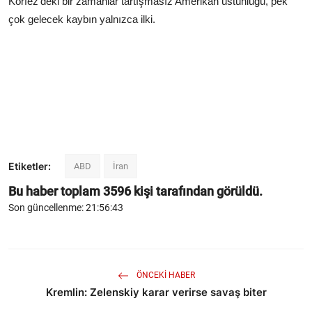
Körfez’deki bir zamanlar tartışmasız Amerikan üstünlüğü, pek
çok gelecek kaybın yalnızca ilki.
Etiketler:
ABD
İran
Bu haber toplam
3596
kişi tarafından görüldü.
Son güncellenme: 21:56:43
ÖNCEKI HABER
Kremlin: Zelenskiy karar verirse savaş biter