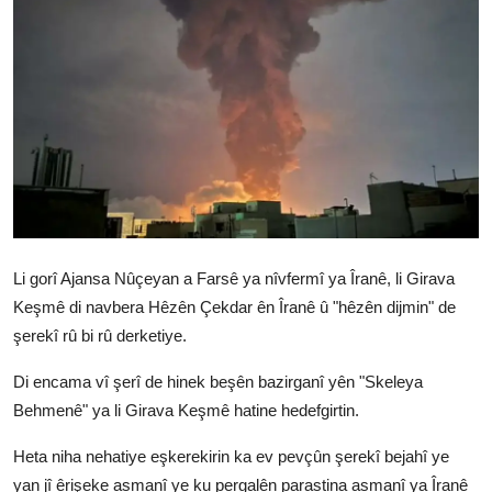
Vidyo
Nivîskar
Arşiv
Têkilî
Türkçe
Kurdi
Li gorî Ajansa Nûçeyan a Farsê ya nîvfermî ya Îranê, li Girava
Keşmê di navbera Hêzên Çekdar ên Îranê û "hêzên dijmin" de
şerekî rû bi rû derketiye.
Di encama vî şerî de hinek beşên bazirganî yên "Skeleya
Behmenê" ya li Girava Keşmê hatine hedefgirtin.
Heta niha nehatiye eşkerekirin ka ev pevçûn şerekî bejahî ye
yan jî êrişeke asmanî ye ku pergalên parastina asmanî ya Îranê