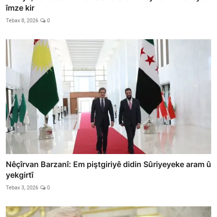
îmze kir
Tebax 8, 2026
0
Nêçîrvan Barzanî: Em piştgiriyê didin Sûriyeyeke aram û
yekgirtî
Tebax 3, 2026
0