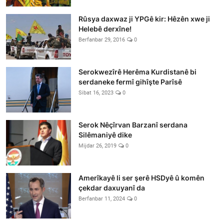
Rûsya daxwaz ji YPGê kir: Hêzên xwe ji
Helebê derxîne!
Berfanbar 29, 2016
0
Serokwezîrê Herêma Kurdistanê bi
serdaneke fermî gihîşte Parîsê
Sibat 16, 2023
0
Serok Nêçîrvan Barzanî serdana
Silêmaniyê dike
Mijdar 26, 2019
0
Amerîkayê li ser şerê HSDyê û komên
çekdar daxuyanî da
Berfanbar 11, 2024
0