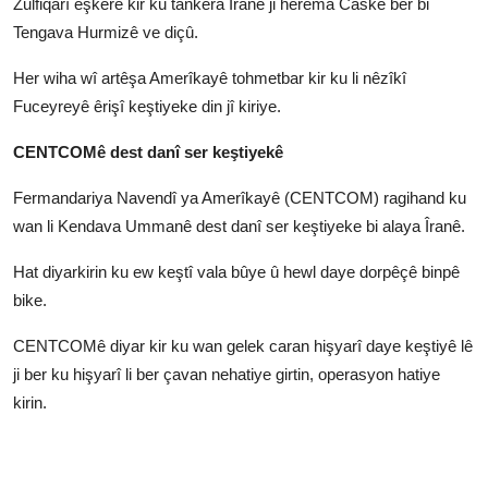
Zulfiqarî eşkere kir ku tankera Îranê ji herêma Caskê ber bi
Tengava Hurmizê ve diçû.
Her wiha wî artêşa Amerîkayê tohmetbar kir ku li nêzîkî
Fuceyreyê êrişî keştiyeke din jî kiriye.
CENTCOMê dest danî ser keştiyekê
Fermandariya Navendî ya Amerîkayê (CENTCOM) ragihand ku
wan li Kendava Ummanê dest danî ser keştiyeke bi alaya Îranê.
Hat diyarkirin ku ew keştî vala bûye û hewl daye dorpêçê binpê
bike.
CENTCOMê diyar kir ku wan gelek caran hişyarî daye keştiyê lê
ji ber ku hişyarî li ber çavan nehatiye girtin, operasyon hatiye
kirin.