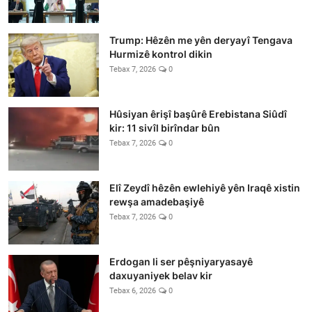
Trump: Hêzên me yên deryayî Tengava
Hurmizê kontrol dikin
Tebax 7, 2026
0
Hûsiyan êrişî başûrê Erebistana Siûdî
kir: 11 sivîl birîndar bûn
Tebax 7, 2026
0
Elî Zeydî hêzên ewlehiyê yên Iraqê xistin
rewşa amadebaşiyê
Tebax 7, 2026
0
Erdogan li ser pêşniyaryasayê
daxuyaniyek belav kir
Tebax 6, 2026
0