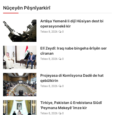
Nûçeyên Pêşnîyarkirî
Artêşa Yemenê li dijî Hûsiyan dest bi
operasyonekê kir
Tebax 8, 2026
0
Elî Zeydî: Iraq nabe bingeha êrîşên ser
cîranan
Tebax 8, 2026
0
Projeyasa di Komîsyona Dadê de hat
qebûlkirin
Tebax 8, 2026
0
Tirkiye, Pakistan û Erebistana Siûdî
‘Peymana Mekeyê’ îmze kir
Tebax 8, 2026
0