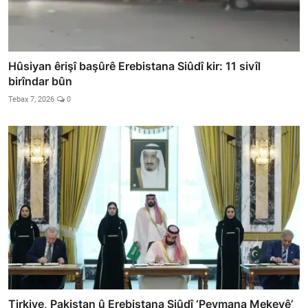
Hûsiyan êrişî başûrê Erebistana Siûdî kir: 11 sivîl
birîndar bûn
Tebax 7, 2026
0
Tirkiye, Pakistan û Erebistana Siûdî ‘Peymana Mekeyê’