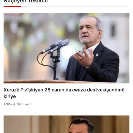
Nûçeyên Têkildar
Xerazî: Pizîşkiyan 28 caran daxwaza destvekişandinê
kiriye
Tebax 4, 2026
0