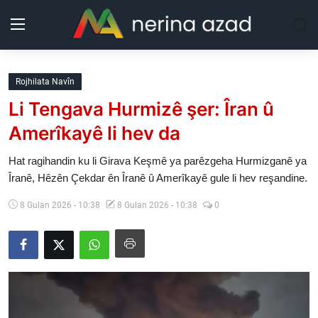
Kurdistan
Rojhilata Navîn
Li Tengava Hurmizê şer: Îran û
Herêm
Amerîkayê li hev da
Jîyan
Hat ragihandin ku li Girava Keşmê ya parêzgeha Hurmizganê ya
Îranê, Hêzên Çekdar ên Îranê û Amerîkayê gule li hev reşandine.
Rojev
8 Gulan 2026 - 10:38
8 Gulan 2026 - 10:38
0
Lêkolîn
Nerin
Wêne