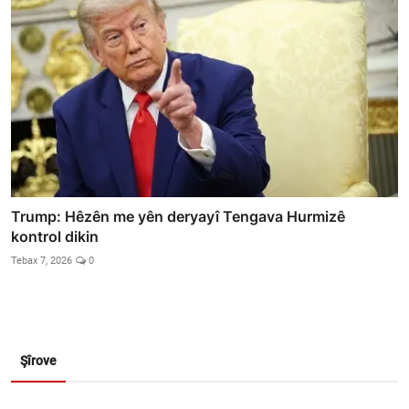
Trump: Hêzên me yên deryayî Tengava Hurmizê
kontrol dikin
Tebax 7, 2026
0
Şîrove