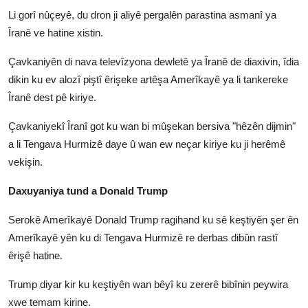
Li gorî nûçeyê, du dron ji aliyê pergalên parastina asmanî ya
Îranê ve hatine xistin.
Çavkaniyên di nava televîzyona dewletê ya Îranê de diaxivin, îdia
dikin ku ev alozî piştî êrişeke artêşa Amerîkayê ya li tankereke
Îranê dest pê kiriye.
Çavkaniyekî Îranî got ku wan bi mûşekan bersiva "hêzên dijmin"
a li Tengava Hurmizê daye û wan ew neçar kiriye ku ji herêmê
vekişin.
Daxuyaniya tund a Donald Trump
Serokê Amerîkayê Donald Trump ragihand ku sê keştiyên şer ên
Amerîkayê yên ku di Tengava Hurmizê re derbas dibûn rastî
êrişê hatine.
Trump diyar kir ku keştiyên wan bêyî ku zererê bibînin peywira
xwe temam kirine.