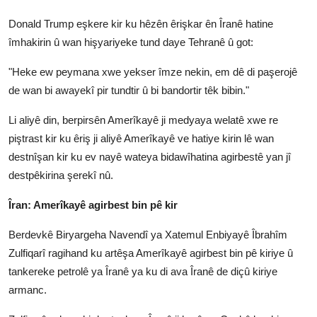
Donald Trump eşkere kir ku hêzên êrişkar ên Îranê hatine
îmhakirin û wan hişyariyeke tund daye Tehranê û got:
"Heke ew peymana xwe yekser îmze nekin, em dê di paşerojê
de wan bi awayekî pir tundtir û bi bandortir têk bibin."
Li aliyê din, berpirsên Amerîkayê ji medyaya welatê xwe re
piştrast kir ku êriş ji aliyê Amerîkayê ve hatiye kirin lê wan
destnîşan kir ku ev nayê wateya bidawîhatina agirbestê yan jî
destpêkirina şerekî nû.
Îran: Amerîkayê agirbest bin pê kir
Berdevkê Biryargeha Navendî ya Xatemul Enbiyayê Îbrahîm
Zulfiqarî ragihand ku artêşa Amerîkayê agirbest bin pê kiriye û
tankereke petrolê ya Îranê ya ku di ava Îranê de diçû kiriye
armanc.