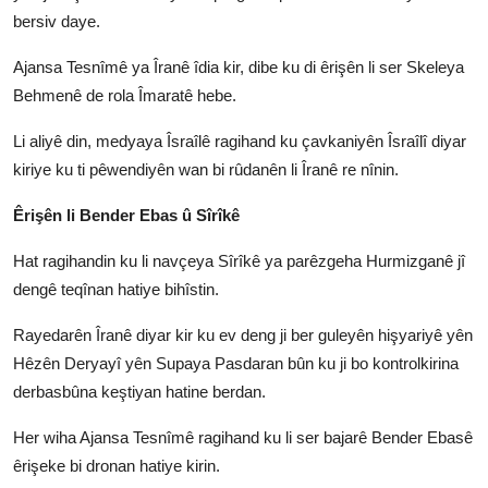
bersiv daye.
Ajansa Tesnîmê ya Îranê îdia kir, dibe ku di êrişên li ser Skeleya
Behmenê de rola Îmaratê hebe.
Li aliyê din, medyaya Îsraîlê ragihand ku çavkaniyên Îsraîlî diyar
kiriye ku ti pêwendiyên wan bi rûdanên li Îranê re nînin.
Êrişên li Bender Ebas û Sîrîkê
Hat ragihandin ku li navçeya Sîrîkê ya parêzgeha Hurmizganê jî
dengê teqînan hatiye bihîstin.
Rayedarên Îranê diyar kir ku ev deng ji ber guleyên hişyariyê yên
Hêzên Deryayî yên Supaya Pasdaran bûn ku ji bo kontrolkirina
derbasbûna keştiyan hatine berdan.
Her wiha Ajansa Tesnîmê ragihand ku li ser bajarê Bender Ebasê
êrişeke bi dronan hatiye kirin.