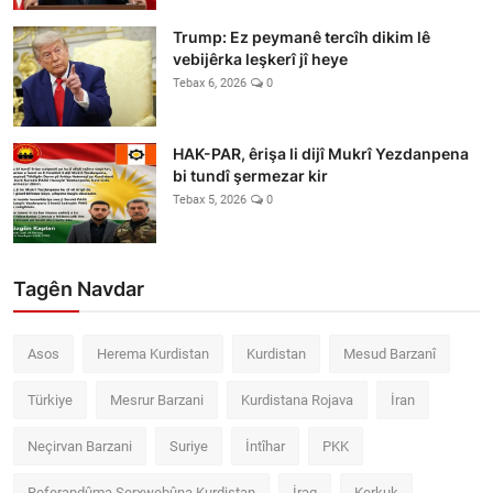
Trump: Ez peymanê tercîh dikim lê
vebijêrka leşkerî jî heye
Tebax 6, 2026
0
HAK-PAR, êrişa li dijî Mukrî Yezdanpena
bi tundî şermezar kir
Tebax 5, 2026
0
Tagên Navdar
Asos
Herema Kurdistan
Kurdistan
Mesud Barzanî
Türkiye
Mesrur Barzani
Kurdistana Rojava
İran
Neçirvan Barzani
Suriye
İntîhar
PKK
Referandûma Serxwebûna Kurdistan
İraq
Kerkuk