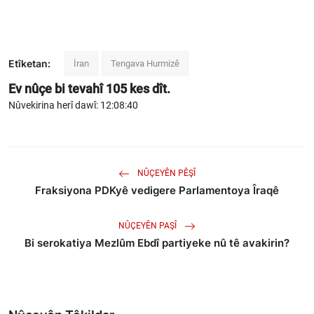
Etîketan:
İran
Tengava Hurmizê
Ev nûçe bi tevahî
105
kes dît.
Nûvekirina herî dawî: 12:08:40
NÛÇEYÊN PÊŞÎ
Fraksiyona PDKyê vedigere Parlamentoya Îraqê
NÛÇEYÊN PAŞÎ
Bi serokatiya Mezlûm Ebdî partiyeke nû tê avakirin?