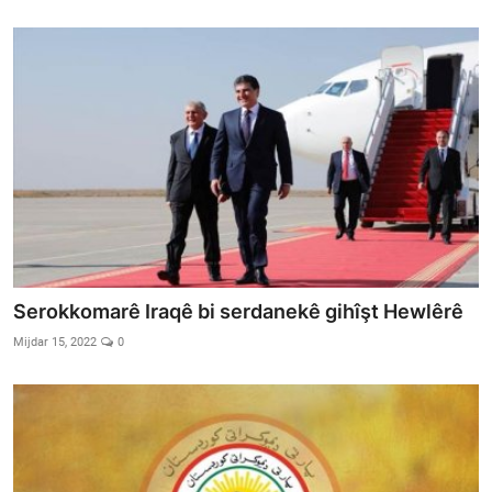
Serokkomarê Iraqê bi serdanekê gihîşt Hewlêrê
Mijdar 15, 2022
0