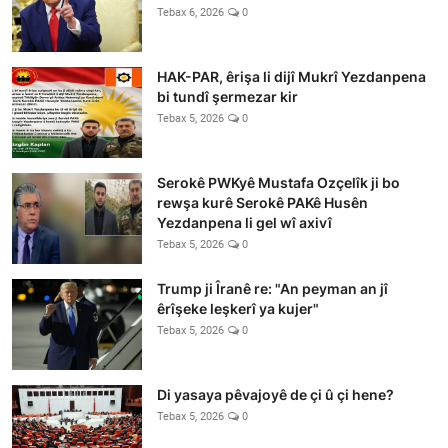
Tebax 6, 2026
0
HAK-PAR, êrişa li dijî Mukrî Yezdanpena
bi tundî şermezar kir
Tebax 5, 2026
0
Serokê PWKyê Mustafa Ozçelîk ji bo
rewşa kurê Serokê PAKê Husên
Yezdanpena li gel wî axivî
Tebax 5, 2026
0
Trump ji Îranê re: "An peyman an jî
êrîşeke leşkerî ya kujer"
Tebax 5, 2026
0
Di yasaya pêvajoyê de çi û çi hene?
Tebax 5, 2026
0