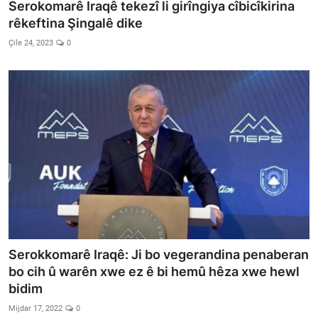
Serokomarê Iraqê tekezî li girîngiya cîbicîkirina
rêkeftina Şingalê dike
Çile 24, 2023
0
Serokkomarê Iraqê: Ji bo vegerandina penaberan
bo cih û warên xwe ez ê bi hemû hêza xwe hewl
bidim
Mijdar 17, 2022
0