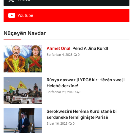
Youtube
Nûçeyên Navdar
Ahmet Önal
: Pend A Jina Kurd!
Berfanbar 4, 2023
0
Rûsya daxwaz ji YPGê kir: Hêzên xwe ji
Helebê derxîne!
Berfanbar 29, 2016
0
Serokwezîrê Herêma Kurdistanê bi
serdaneke fermî gihîşte Parîsê
Sibat 16, 2023
0