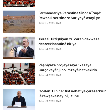
Fermandariya Parastina Sînor a Îraqê:
Rewşa li ser sînorê Sûriyeyê asayî ye
Tebax 5, 2026
0
Xerazî: Pizîşkiyan 28 caran daxwaza
destvekişandinê kiriye
Tebax 4, 2026
0
Pêşniyaza projeyasaya "Yasaya
Çarçoveyê" ji bo îmzeyê hat vekirin
Tebax 4, 2026
0
Ocalan: Hîn her tişt nehatiye çareserkirin
lê rewşeke neyînî jî tune
Tebax 3, 2026
0