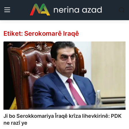
Etiket: Serokomarê Iraqê
Kurdistan
Herêm
Jîyan
Rojev
Lêkolîn
Nerin
Ji bo Serokkomariya Îraqê krîza lihevkirinê: PDK
Wêne
ne razî ye