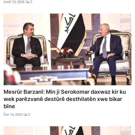
Vidyo
Avrêl 10, 2026
0
Nivîskar
Arşiv
Têkilî
Türkçe
Kurdi
Mesrûr Barzanî: Min ji Serokomar daxwaz kir ku
wek parêzvanê destûrê desthilatên xwe bikar
bîne
Îlon 14, 2023
0