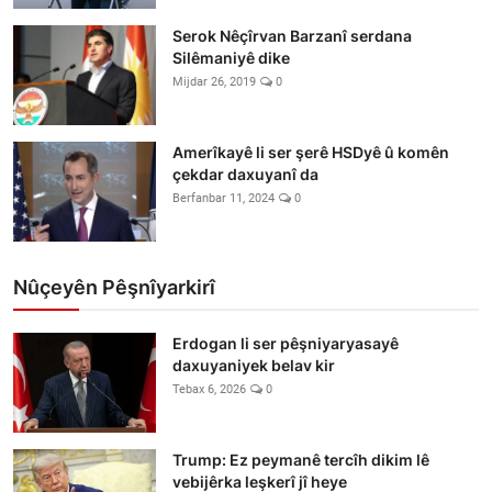
Serok Nêçîrvan Barzanî serdana
Silêmaniyê dike
Mijdar 26, 2019
0
Amerîkayê li ser şerê HSDyê û komên
çekdar daxuyanî da
Berfanbar 11, 2024
0
Nûçeyên Pêşnîyarkirî
Erdogan li ser pêşniyaryasayê
daxuyaniyek belav kir
Tebax 6, 2026
0
Trump: Ez peymanê tercîh dikim lê
vebijêrka leşkerî jî heye