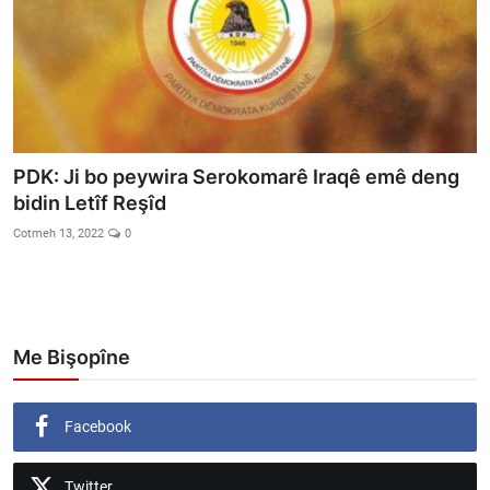
PDK: Ji bo peywira Serokomarê Iraqê emê deng
bidin Letîf Reşîd
Cotmeh 13, 2022
0
Me Bişopîne
Facebook
Twitter