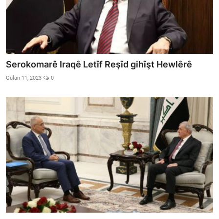
Serokomarê Iraqê Letîf Reşîd gihîşt Hewlêrê
Gulan 11, 2023
0