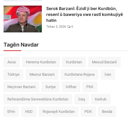
Serok Barzanî: Êzidî ji ber Kurdbûn,
resenî û baweriya xwe rastî komkujiyê
hatin
Tebax 3, 2026
0
Tagên Navdar
Asos
Herema Kurdistan
Kurdistan
Mesud Barzanî
Türkiye
Mesrur Barzani
Kurdistana Rojava
İran
Neçirvan Barzani
Suriye
İntîhar
PKK
Referandûma Serxwebûna Kurdistan
İraq
Kerkuk
Efrin
HSD
Rojavayê Kurdistan
PDK
Bexda