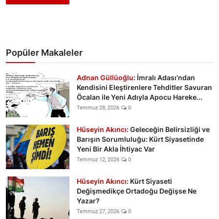
Popüler Makaleler
Adnan Güllüoğlu
: İmralı Adası'ndan
Kendisini Eleştirenlere Tehditler Savuran
Öcalan ile Yeni Adıyla Apocu Hareke...
Temmuz 28, 2026
0
Hüseyin Akıncı
: Geleceğin Belirsizliği ve
Barışın Sorumluluğu: Kürt Siyasetinde
Yeni Bir Akla İhtiyac Var
Temmuz 12, 2026
0
Hüseyin Akıncı
: Kürt Siyaseti
Değişmedikçe Ortadoğu Değişse Ne
Yazar?
Temmuz 27, 2026
0