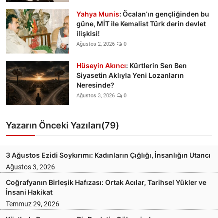
Yahya Munis
: Öcalan’ın gençliğinden bu
güne, MİT ile Kemalist Türk derin devlet
ilişkisi!
Ağustos 2, 2026
0
Hüseyin Akıncı
: Kürtlerin Sen Ben
Siyasetin Aklıyla Yeni Lozanların
Neresinde?
Ağustos 3, 2026
0
Yazarın Önceki Yazıları(79)
3 Ağustos Ezidi Soykırımı: Kadınların Çığlığı, İnsanlığın Utancı
Ağustos 3, 2026
Coğrafyanın Birleşik Hafızası: Ortak Acılar, Tarihsel Yükler ve
İnsani Hakikat
Temmuz 29, 2026