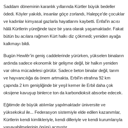
Saddam döneminin karanlık yıllarında Kürtler büyük bedeller
ödedi. Köyler yakıldı, insanlar göçe zorlandı, Halepçe’de çocuklar
ve kadınlar kimyasal gazlarla hayatlarını kaybetti. Enfal’in acısı
hâlâ Kürtlerin yüreğinde taze bir yara olarak yaşamaktadır. Fakat
bütün bu acılara rağmen Kürt halkı diz çökmedi; yeniden ayağa
kalkmayı bildi.
Bugün Hewlêr’in geniş caddelerinde yürürken, yükselen binaların
ardında sadece ekonomik bir gelişme değil, bir halkın yeniden
var olma mücadelesi görülür. Sadece beton binalar değil, tarım
ve hayvancılığa da önem artmakta. Erbil'in etrafına 92 km
çapında 2 km genişliğinde bir yeşil kemer ile Erbil daha çok
oksijene kavuşup binlerce ton da karbondioksit absorbe edecek.
Eğitimde de büyük atılımlar yapılmaktadır üniversite ve
yüksekokul ile... Federasyon sistemiyle elde edilen kazanımlar,
Kürtlerin kendi kimlikleriyle, kendi dilleriyle ve kendi kurumlarıyla
yaşayabilmelerinin önünü açmıştır.