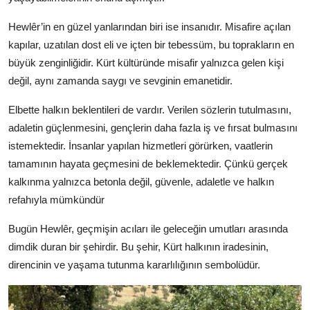
Hewlêr’in en güzel yanlarından biri ise insanıdır. Misafire açılan
kapılar, uzatılan dost eli ve içten bir tebessüm, bu toprakların en
büyük zenginliğidir. Kürt kültüründe misafir yalnızca gelen kişi
değil, aynı zamanda saygı ve sevginin emanetidir.
Elbette halkın beklentileri de vardır. Verilen sözlerin tutulmasını,
adaletin güçlenmesini, gençlerin daha fazla iş ve fırsat bulmasını
istemektedir. İnsanlar yapılan hizmetleri görürken, vaatlerin
tamamının hayata geçmesini de beklemektedir. Çünkü gerçek
kalkınma yalnızca betonla değil, güvenle, adaletle ve halkın
refahıyla mümkündür
Bugün Hewlêr, geçmişin acıları ile geleceğin umutları arasında
dimdik duran bir şehirdir. Bu şehir, Kürt halkının iradesinin,
direncinin ve yaşama tutunma kararlılığının sembolüdür.