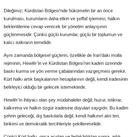
Dileğimiz; Kürdistan Bölgesi’nde hükümetin bir an önce
kurulması, kurumların daha etkin ve şeffaf işlemesi, halkın
beklentilerine cevap verecek bir yönetim anlayışının
güçlenmesidir. Çünkü güçlü kurumlar, güçlü bir toplumun ve
kalıcı istikrarın temelidir.
Aynı zamanda bölgesel güçlerin, özellikle de İran’daki molla
rejiminin, Hewlêr’in ve Kürdistan Bölgesi’nin kaderi üzerinde
baskı kurma ve yön verme çabalarından vazgeçmesi gerekir.
Kürt halkı artık başkalarının hesaplarının değil, kendi iradesinin
belirleyici olduğu bir gelecek istemektedir.
Hewlêr’in ihtiyacı olan şey müdahaleler değil; huzur, istikrar,
kalkınma ve halkın özgür iradesine duyulan saygıdır. Bu kadim
şehrin geleceği, dış baskılarla değil, kendi halkının alın teri,
birikimi ve demokratik tercihleriyle şekillenmelidir.
Çünkü Kürt halkı, onca acıdan ve fedakârlıktan sonra, artık