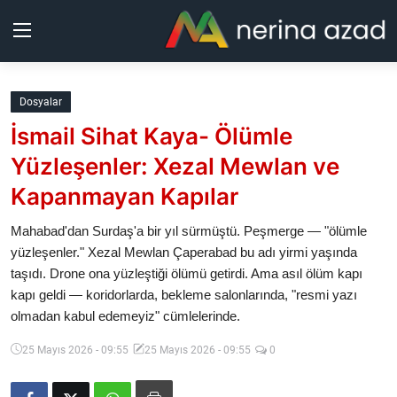
Kurdistan
Dosyalar
İsmail Sihat Kaya- Ölümle
Bölgeler
Yüzleşenler: Xezal Mewlan ve
Yaşam
Kapanmayan Kapılar
Güncel
Mahabad'dan Surdaş'a bir yıl sürmüştü. Peşmerge — "ölümle
yüzleşenler." Xezal Mewlan Çaperabad bu adı yirmi yaşında
taşıdı. Drone ona yüzleştiği ölümü getirdi. Ama asıl ölüm kapı
Analiz
kapı geldi — koridorlarda, bekleme salonlarında, "resmi yazı
olmadan kabul edemeyiz" cümlelerinde.
Makaleler
25 Mayıs 2026 - 09:55
25 Mayıs 2026 - 09:55
0
Galeri