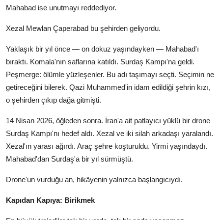
Mahabad ise unutmayı reddediyor.
Xezal Mewlan Çaperabad bu şehirden geliyordu.
Yaklaşık bir yıl önce — on dokuz yaşındayken — Mahabad'ı
bıraktı. Komala'nın saflarına katıldı. Surdaş Kampı'na geldi.
Peşmerge: ölümle yüzleşenler. Bu adı taşımayı seçti. Seçimin ne
getireceğini bilerek. Qazi Muhammed'in idam edildiği şehrin kızı,
o şehirden çıkıp dağa gitmişti.
14 Nisan 2026, öğleden sonra. İran'a ait patlayıcı yüklü bir drone
Surdaş Kampı'nı hedef aldı. Xezal ve iki silah arkadaşı yaralandı.
Xezal'ın yarası ağırdı. Araç şehre koşturuldu. Yirmi yaşındaydı.
Mahabad'dan Surdaş'a bir yıl sürmüştü.
Drone'un vurduğu an, hikâyenin yalnızca başlangıcıydı.
Kapıdan Kapıya: Birikmek