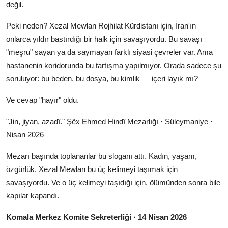
değil.
Peki neden? Xezal Mewlan Rojhilat Kürdistanı için, İran'ın
onlarca yıldır bastırdığı bir halk için savaşıyordu. Bu savaşı
"meşru" sayan ya da saymayan farklı siyasi çevreler var. Ama
hastanenin koridorunda bu tartışma yapılmıyor. Orada sadece şu
soruluyor: bu beden, bu dosya, bu kimlik — içeri layık mı?
Ve cevap "hayır" oldu.
"Jin, jiyan, azadî." Şêx Ehmed Hindî Mezarlığı · Süleymaniye ·
Nisan 2026
Mezarı başında toplananlar bu sloganı attı. Kadın, yaşam,
özgürlük. Xezal Mewlan bu üç kelimeyi taşımak için
savaşıyordu. Ve o üç kelimeyi taşıdığı için, ölümünden sonra bile
kapılar kapandı.
Komala Merkez Komite Sekreterliği · 14 Nisan 2026