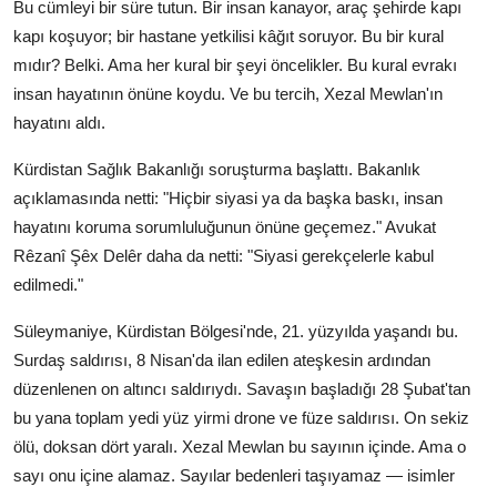
Bu cümleyi bir süre tutun. Bir insan kanayor, araç şehirde kapı
kapı koşuyor; bir hastane yetkilisi kâğıt soruyor. Bu bir kural
mıdır? Belki. Ama her kural bir şeyi öncelikler. Bu kural evrakı
insan hayatının önüne koydu. Ve bu tercih, Xezal Mewlan'ın
hayatını aldı.
Kürdistan Sağlık Bakanlığı soruşturma başlattı. Bakanlık
açıklamasında netti: "Hiçbir siyasi ya da başka baskı, insan
hayatını koruma sorumluluğunun önüne geçemez." Avukat
Rêzanî Şêx Delêr daha da netti: "Siyasi gerekçelerle kabul
edilmedi."
Süleymaniye, Kürdistan Bölgesi'nde, 21. yüzyılda yaşandı bu.
Surdaş saldırısı, 8 Nisan'da ilan edilen ateşkesin ardından
düzenlenen on altıncı saldırıydı. Savaşın başladığı 28 Şubat'tan
bu yana toplam yedi yüz yirmi drone ve füze saldırısı. On sekiz
ölü, doksan dört yaralı. Xezal Mewlan bu sayının içinde. Ama o
sayı onu içine alamaz. Sayılar bedenleri taşıyamaz — isimler