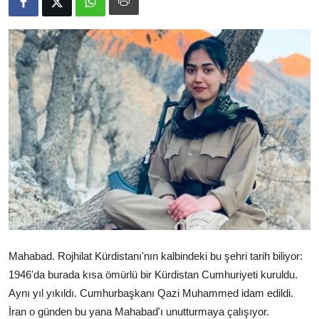
Video
Yazarlar
Arşiv
İletişim
Türkçe
Kurdi
Mahabad. Rojhilat Kürdistanı'nın kalbindeki bu şehri tarih biliyor:
1946'da burada kısa ömürlü bir Kürdistan Cumhuriyeti kuruldu.
Aynı yıl yıkıldı. Cumhurbaşkanı Qazi Muhammed idam edildi.
İran o günden bu yana Mahabad'ı unutturmaya çalışıyor.