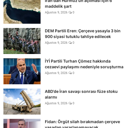
İran'dan Hürmüz'ün açılması için 6
maddelik şart
Ağustos 9, 2026
0
DEM Partili Eren: Çerçeve yasayla 3 bin
900 siyasi tutuklu tahliye edilecek
Ağustos 9, 2026
0
İYİ Partili Turhan Çömez hakkında
cezaevi paylaşımı nedeniyle soruşturma
Ağustos 9, 2026
0
ABD’de İran savaşı sonrası füze stoku
alarmı
Ağustos 9, 2026
0
Fidan: Örgüt silah bırakmadan çerçeve
yasadan yararlanamayacak