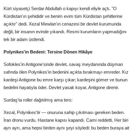
Kürt siyasetçi Serdar Abdullah o kapıyı kendi eliyle açtı. "O
Kürdistan'ın şehididir ve benim evim tüm Kürdistan şehitlerine
açıktır" dedi. Xezal Mewlan'ın cenazesi bir devlet kurumunda
değil, bir insanın evinde yıkandı. Resmi kurumların yapmadığını
tek bir adam üstlendi.
Polynikes'in Bedeni: Tersine Dönen Hikâye
Sofokles'in Antigone'sinde devlet, savaş meydanında düşman
safında ölen Polynikes'in bedenini açıkta bırakmayı emreder. Kız
kardeşi Antigone bu emre karşı çıkar; kardeşini gömer ve bunun
bedelini hayatıyla öder. Devlet yasak koyar, Antigone direnir.
Surdaş'ta roller dağıtılmış ama ters:
Xezal, Polynikes'tir — onuruna sahip çıkılması gereken beden.
İran dronu vurdu. Hastane kapısı kapandı. Cami reddetti. Her biri
ayrı ayrı, ama hepsi birden aynı şeyi söyledi: bu beden buraya ait