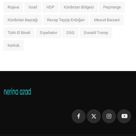
Rojava
İsrail
HDP
Kürdistan Bölgesi
Peşmerge
Kürdistan Bayrağı
Recep Tayyip Erdoğan
Mesud Barzani
Türki El Binali
Diyarbakır
DSG
Donald Trump
Kerkük