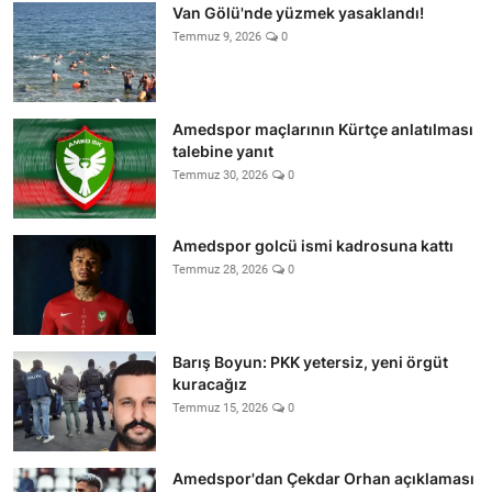
Van Gölü'nde yüzmek yasaklandı!
Temmuz 9, 2026
0
Amedspor maçlarının Kürtçe anlatılması
talebine yanıt
Temmuz 30, 2026
0
Amedspor golcü ismi kadrosuna kattı
Temmuz 28, 2026
0
Barış Boyun: PKK yetersiz, yeni örgüt
kuracağız
Temmuz 15, 2026
0
Amedspor'dan Çekdar Orhan açıklaması