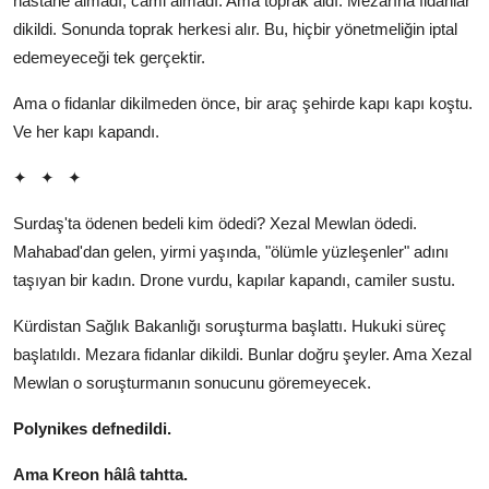
hastane almadı, cami almadı. Ama toprak aldı. Mezarına fidanlar
dikildi. Sonunda toprak herkesi alır. Bu, hiçbir yönetmeliğin iptal
edemeyeceği tek gerçektir.
Ama o fidanlar dikilmeden önce, bir araç şehirde kapı kapı koştu.
Ve her kapı kapandı.
✦
✦
✦
Surdaş'ta ödenen bedeli kim ödedi? Xezal Mewlan ödedi.
Mahabad'dan gelen, yirmi yaşında, "ölümle yüzleşenler" adını
taşıyan bir kadın. Drone vurdu, kapılar kapandı, camiler sustu.
Kürdistan Sağlık Bakanlığı soruşturma başlattı. Hukuki süreç
başlatıldı. Mezara fidanlar dikildi. Bunlar doğru şeyler. Ama Xezal
Mewlan o soruşturmanın sonucunu göremeyecek.
Polynikes defnedildi.
Ama Kreon hâlâ tahtta.