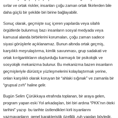
sırlar ve ortak riskler, insanları çoğu zaman ortak fikirlerden bile
daha güçlü bir şekilde biri birine bağlayabilir.
Sonuç olarak, geçmişte suç içeren yapılarda veya silahlı
örgütlerde bulunmuş bazı insanların sosyal medyada veya
kamusal alanda birbirlerini korumaları, çoğu zaman sadece
siyasi görüşlerle açıklanamaz. Bunun altında ortak geçmiş,
karşılıklı meşrulaştırma, kimlik savunması, grup sadakati ve
ortak kırılganlıkların oluşturduğu karmaşık bir psikolojik ve
sosyolojik mekanizma bulunur. Bu mekanizma bazen insanların
geçmişleriyle dürüstçe yüzleşmelerini kolaylaştırmak yerine,
onları karşılıklı olarak koruyan bir “ahlaki sığınak” ve zamanla bir
“grupsal zırh” haline gelir.
Bugün Selim Çürükkaya etrafında toplanan, bir araya gelen,
program yapan eski Yol arkadaşları, biri biri ardına “PKK’nın öteki
tarihini” yazıp
bu tarihte üstlendikleri kirli isyanlarını
yazmayanların
genel karakteristik özelliği ,ruh yapıları böyledir.