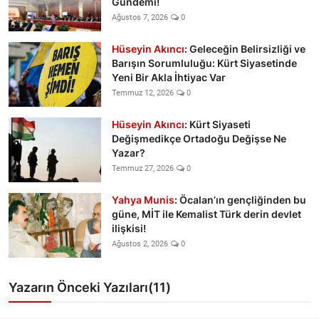
Gündemi!
Ağustos 7, 2026
0
Hüseyin Akıncı
: Geleceğin Belirsizliği ve
Barışın Sorumluluğu: Kürt Siyasetinde
Yeni Bir Akla İhtiyac Var
Temmuz 12, 2026
0
Hüseyin Akıncı
: Kürt Siyaseti
Değişmedikçe Ortadoğu Değişse Ne
Yazar?
Temmuz 27, 2026
0
Yahya Munis
: Öcalan’ın gençliğinden bu
güne, MİT ile Kemalist Türk derin devlet
ilişkisi!
Ağustos 2, 2026
0
Yazarın Önceki Yazıları(11)