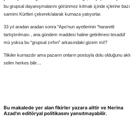
bu grupsal dayanışmalarını görünmez kılmak içinde içlerine bazı
samimi Kürtleri çekerek/alarak kurnaza yatıyorlar.
33 yıl aradan aradan sonra “Apo’nun ayetlerinin “hararetli
tartıştırılması , ana gündem maddesi haline getirilmesi tesadüf
mü yoksa bu “grupsal zırhın” arkasındaki gizem mi!?
Tilkiler kurnazdır ama pazarın onların postuyla dolu olduğunu aklı
selim herkes bilir…
Bu makalede yer alan fikirler yazara aittir ve Nerina
Azad'ın editöryal politikasını yansıtmayabilir.