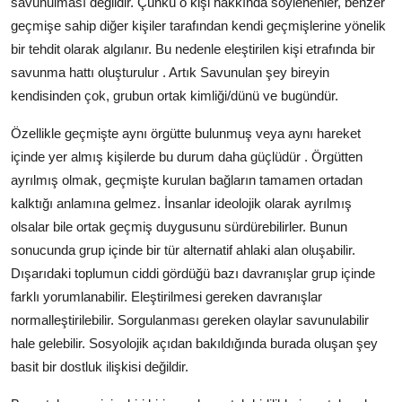
savunulması değildir. Çünkü o kişi hakkında söylenenler, benzer
geçmişe sahip diğer kişiler tarafından kendi geçmişlerine yönelik
bir tehdit olarak algılanır. Bu nedenle eleştirilen kişi etrafında bir
savunma hattı oluşturulur . Artık Savunulan şey bireyin
kendisinden çok, grubun ortak kimliği/dünü ve bugündür.
Özellikle geçmişte aynı örgütte bulunmuş veya aynı hareket
içinde yer almış kişilerde bu durum daha güçlüdür . Örgütten
ayrılmış olmak, geçmişte kurulan bağların tamamen ortadan
kalktığı anlamına gelmez. İnsanlar ideolojik olarak ayrılmış
olsalar bile ortak geçmiş duygusunu sürdürebilirler. Bunun
sonucunda grup içinde bir tür alternatif ahlaki alan oluşabilir.
Dışarıdaki toplumun ciddi gördüğü bazı davranışlar grup içinde
farklı yorumlanabilir. Eleştirilmesi gereken davranışlar
normalleştirilebilir. Sorgulanması gereken olaylar savunulabilir
hale gelebilir. Sosyolojik açıdan bakıldığında burada oluşan şey
basit bir dostluk ilişkisi değildir.