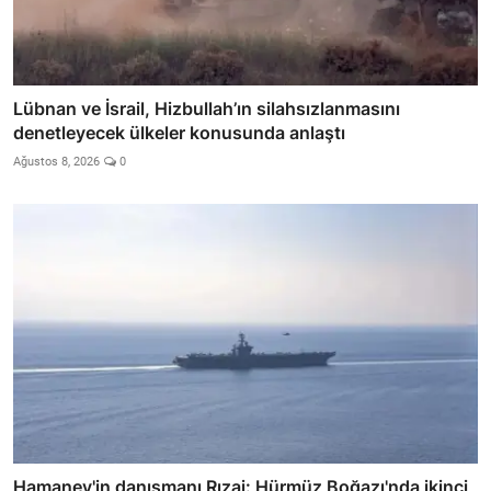
Lübnan ve İsrail, Hizbullah’ın silahsızlanmasını
denetleyecek ülkeler konusunda anlaştı
Ağustos 8, 2026
0
Hamaney'in danışmanı Rızai: Hürmüz Boğazı'nda ikinci