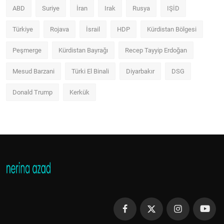
ABD
Suriye
İran
Irak
Rusya
IŞİD
Türkiye
Rojava
İsrail
HDP
Kürdistan Bölgesi
Peşmerge
Kürdistan Bayrağı
Recep Tayyip Erdoğan
Mesud Barzani
Türki El Binali
Diyarbakır
DSG
Donald Trump
Kerkük