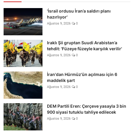
'İsrail ordusu İran’a saldırı planı
hazırlıyor'
Ağustos 9, 2026
0
Iraklı Şii gruptan Suudi Arabistan’a
tehdit: 'Füzeye füzeyle karşılık verilir'
Ağustos 9, 2026
0
İran'dan Hürmüz'ün açılması için 6
maddelik şart
Ağustos 9, 2026
0
DEM Partili Eren: Çerçeve yasayla 3 bin
900 siyasi tutuklu tahliye edilecek
Ağustos 9, 2026
0