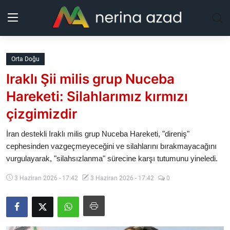
Kurdistan
Orta Doğu
Iraklı Şii milis grup Nuceba
Bölgeler
Hareketi: Silahlarımız kırmızı
Yaşam
çizgimizdir
Güncel
İran destekli Iraklı milis grup Nuceba Hareketi, "direniş"
cephesinden vazgeçmeyeceğini ve silahlarını bırakmayacağını
vurgulayarak, "silahsızlanma" sürecine karşı tutumunu yineledi.
Analiz
3 Haziran 2026 - 17:42
3 Haziran 2026 - 17:42
0
Makaleler
Galeri