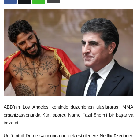
Video
Yazarlar
Arşiv
İletişim
Türkçe
Kurdi
ABD’nin
Los Angeles
kentinde düzenlenen uluslararası MMA
organizasyonunda Kürt sporcu Namo Fazıl önemli bir başarıya
imza attı.
Ünlü Intuit Dome salonunda gerçekleştirilen ve Netflix üzerinden