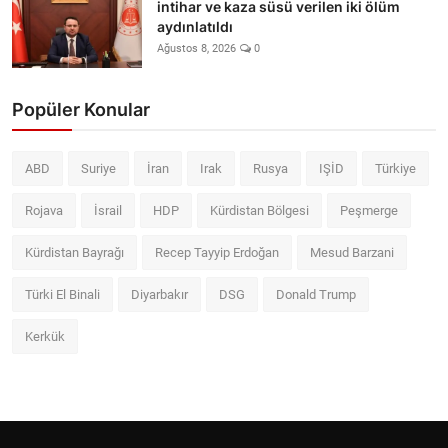
intihar ve kaza süsü verilen iki ölüm
aydınlatıldı
Ağustos 8, 2026
0
Popüler Konular
ABD
Suriye
İran
Irak
Rusya
IŞİD
Türkiye
Rojava
İsrail
HDP
Kürdistan Bölgesi
Peşmerge
Kürdistan Bayrağı
Recep Tayyip Erdoğan
Mesud Barzani
Türki El Binali
Diyarbakır
DSG
Donald Trump
Kerkük