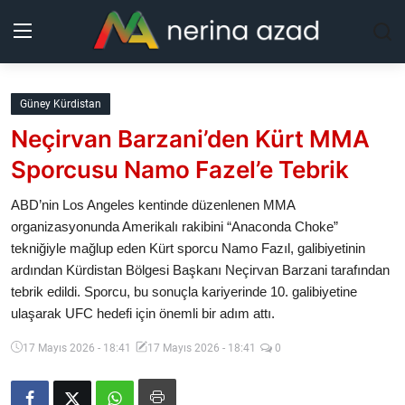
Kurdistan
Güney Kürdistan
Neçirvan Barzani’den Kürt MMA
Bölgeler
Sporcusu Namo Fazel’e Tebrik
Yaşam
ABD’nin Los Angeles kentinde düzenlenen MMA
organizasyonunda Amerikalı rakibini “Anaconda Choke”
Güncel
tekniğiyle mağlup eden Kürt sporcu Namo Fazıl, galibiyetinin
ardından Kürdistan Bölgesi Başkanı Neçirvan Barzani tarafından
Analiz
tebrik edildi. Sporcu, bu sonuçla kariyerinde 10. galibiyetine
ulaşarak UFC hedefi için önemli bir adım attı.
Makaleler
17 Mayıs 2026 - 18:41
17 Mayıs 2026 - 18:41
0
Galeri