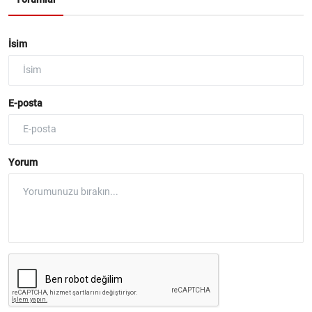
İsim
E-posta
Yorum