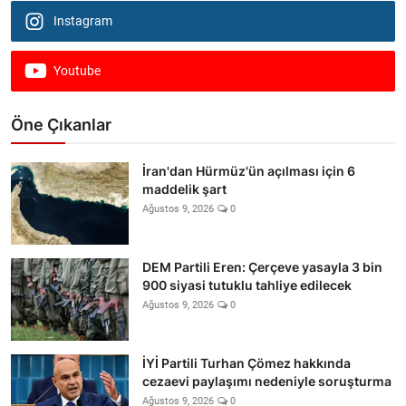
Instagram
Youtube
Öne Çıkanlar
İran'dan Hürmüz'ün açılması için 6
maddelik şart
Ağustos 9, 2026
0
DEM Partili Eren: Çerçeve yasayla 3 bin
900 siyasi tutuklu tahliye edilecek
Ağustos 9, 2026
0
İYİ Partili Turhan Çömez hakkında
cezaevi paylaşımı nedeniyle soruşturma
Ağustos 9, 2026
0