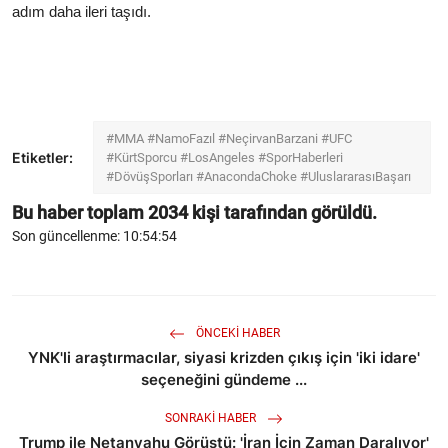
adım daha ileri taşıdı.
#MMA #NamoFazıl #NeçirvanBarzani #UFC
Etiketler:
#KürtSporcu #LosAngeles #SporHaberleri
#DövüşSporları #AnacondaChoke #UluslararasıBaşarı
Bu haber toplam
2034
kişi tarafından görüldü.
Son güncellenme: 10:54:54
ÖNCEKI HABER
YNK'li araştırmacılar, siyasi krizden çıkış için 'iki idare'
seçeneğini gündeme ...
SONRAKI HABER
Trump ile Netanyahu Görüştü: 'İran İçin Zaman Daralıyor'