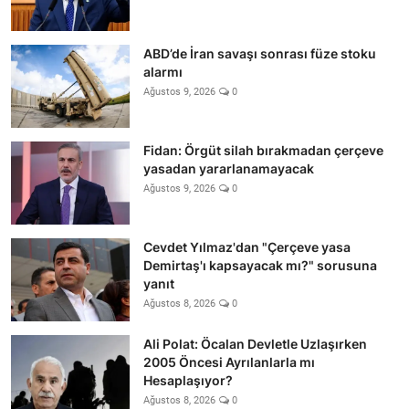
ABD’de İran savaşı sonrası füze stoku
alarmı
Ağustos 9, 2026
0
Fidan: Örgüt silah bırakmadan çerçeve
yasadan yararlanamayacak
Ağustos 9, 2026
0
Cevdet Yılmaz'dan "Çerçeve yasa
Demirtaş'ı kapsayacak mı?" sorusuna
yanıt
Ağustos 8, 2026
0
Ali Polat: Öcalan Devletle Uzlaşırken
2005 Öncesi Ayrılanlarla mı
Hesaplaşıyor?
Ağustos 8, 2026
0