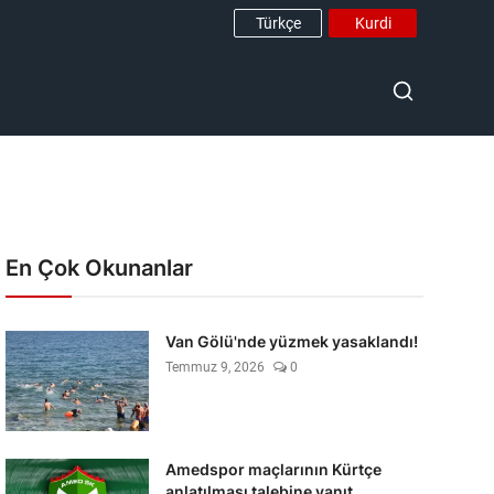
Türkçe
Kurdi
En Çok Okunanlar
Van Gölü'nde yüzmek yasaklandı!
Temmuz 9, 2026
0
Amedspor maçlarının Kürtçe
anlatılması talebine yanıt