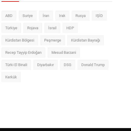
ABD
Suriye
İran
Irak
Rusya
IŞİD
Türkiye
Rojava
İsrail
HDP
Kürdistan Bölgesi
Peşmerge
Kürdistan Bayrağı
Recep Tayyip Erdoğan
Mesud Barzani
Türki El Binali
Diyarbakır
DSG
Donald Trump
Kerkük