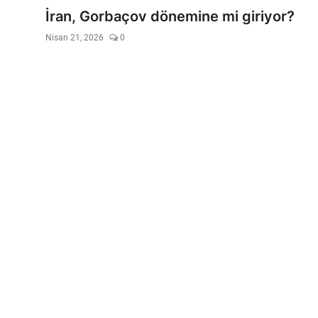
Video
İran, Gorbaçov dönemine mi giriyor?
Nisan 21, 2026
0
Yazarlar
Arşiv
İletişim
Türkçe
Kurdi