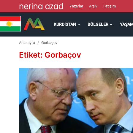
Yazarlar
Arşiv
İletişim
KURDISTAN
BÖLGELER
YAŞA
Kurdistan
Anasayfa
Gorbaçov
Bölgeler
Etiket: Gorbaçov
Yaşam
Güncel
Analiz
Makaleler
Galeri