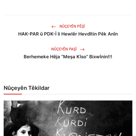
NÛÇEYÊN PÊŞÎ
HAK-PAR û PDK-İ li Hewlêr Hevdîtin Pêk Anîn
NÛÇEYÊN PAŞÎ
Berhemeke Hêja ”Meşa Kîso” Bixwînin!!!
Nûçeyên Têkildar