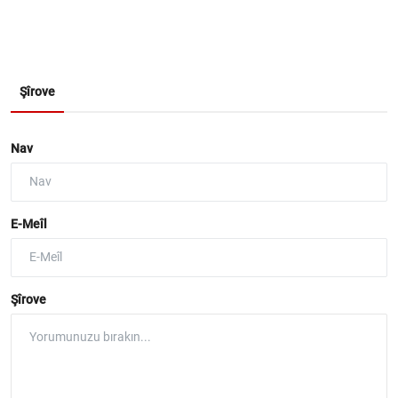
Şîrove
Nav
E-Meîl
Şîrove