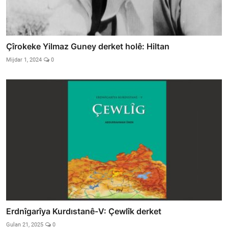
Çîrokeke Yilmaz Guney derket holê: Hiltan
Mijdar 1, 2024
0
Erdnîgarîya Kurdıstanê-V: Çewlîk derket
Gulan 21, 2025
0