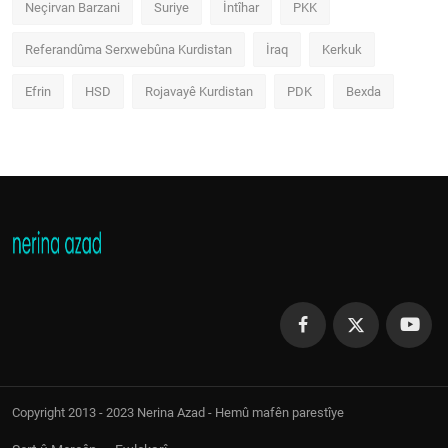
Neçirvan Barzani
Suriye
İntîhar
PKK
Referandûma Serxwebûna Kurdistan
İraq
Kerkuk
Efrin
HSD
Rojavayê Kurdistan
PDK
Bexda
Copyright 2013 - 2023 Nerina Azad - Hemû mafên parestîye