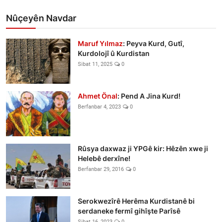
Nûçeyên Navdar
Maruf Yılmaz
: Peyva Kurd, Gutî,
Kurdolojî û Kurdistan
Sibat 11, 2025
0
Ahmet Önal
: Pend A Jina Kurd!
Berfanbar 4, 2023
0
Rûsya daxwaz ji YPGê kir: Hêzên xwe ji
Helebê derxîne!
Berfanbar 29, 2016
0
Serokwezîrê Herêma Kurdistanê bi
serdaneke fermî gihîşte Parîsê
Sibat 16, 2023
0