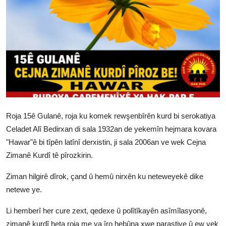
Vidyo
Nivîskar
Arşiv
Têkilî
Türkçe
Kurdi
Roja 15ê Gulanê, roja ku komek rewşenbîrên kurd bi serokatiya
Celadet Alî Bedirxan di sala 1932an de yekemîn hejmara kovara
"Hawar"ê bi tîpên latînî derxistin, ji sala 2006an ve wek Cejna
Zimanê Kurdî tê pîrozkirin.
Ziman hilgirê dîrok, çand û hemû nirxên ku neteweyekê dike
netewe ye.
Li hemberî her cure zext, qedexe û polîtîkayên asîmîlasyonê,
zimanê kurdî heta roja me ya îro hebûna xwe parastiye û ew yek