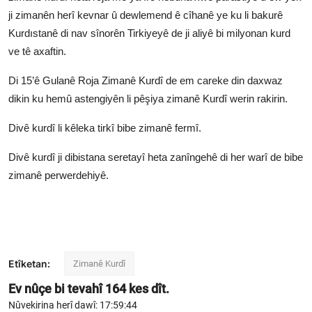
ji zimanên herî kevnar û dewlemend ê cîhanê ye ku li bakurê
Kurdıstanê di nav sînorên Tirkiyeyê de ji aliyê bi milyonan kurd
ve tê axaftin.
Di 15’ê Gulanê Roja Zimanê Kurdî de em careke din daxwaz
dikin ku hemû astengiyên li pêşiya zimanê Kurdî werin rakirin.
Divê kurdî li kêleka tirkî bibe zimanê fermî.
Divê kurdî ji dibistana seretayî heta zanîngehê di her warî de bibe
zimanê perwerdehiyê.
Etîketan:
Zimanê Kurdî
Ev nûçe bi tevahî
164
kes dît.
Nûvekirina herî dawî: 17:59:44