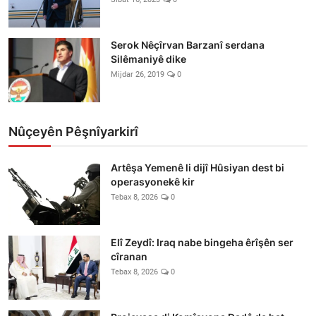
Serok Nêçîrvan Barzanî serdana
Silêmaniyê dike
Mijdar 26, 2019
0
Nûçeyên Pêşnîyarkirî
Artêşa Yemenê li dijî Hûsiyan dest bi
operasyonekê kir
Tebax 8, 2026
0
Elî Zeydî: Iraq nabe bingeha êrîşên ser
cîranan
Tebax 8, 2026
0