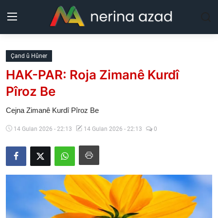
Kurdistan
Çand û Hûner
HAK-PAR: Roja Zimanê Kurdî
Herêm
Pîroz Be
Jîyan
Cejna Zimanê Kurdî Pîroz Be
Rojev
14 Gulan 2026 - 22:13
14 Gulan 2026 - 22:13
0
Lêkolîn
Nerin
Wêne