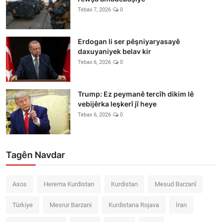
Tebax 7, 2026
0
Erdogan li ser pêşniyaryasayê
daxuyaniyek belav kir
Tebax 6, 2026
0
Trump: Ez peymanê tercîh dikim lê
vebijêrka leşkerî jî heye
Tebax 6, 2026
0
Tagên Navdar
Asos
Herema Kurdistan
Kurdistan
Mesud Barzanî
Türkiye
Mesrur Barzani
Kurdistana Rojava
İran