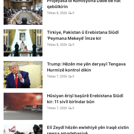
Projeyasa di Komîsyona Dadê de hat
qebûlkirin
Tebax 8, 2026
0
Tirkiye, Pakistan û Erebistana Siûdî
‘Peymana Mekeyê’ îmze kir
Tebax 8, 2026
0
Trump: Hêzên me yên deryayî Tengava
Hurmizê kontrol dikin
Tebax 7, 2026
0
Hûsiyan êrişî başûrê Erebistana Siûdî
kir: 11 sivîl birîndar bûn
Tebax 7, 2026
0
Elî Zeydî hêzên ewlehiyê yên Iraqê xistin
rewşa amadebaşiyê