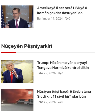
Amerîkayê li ser şerê HSDyê û
komên çekdar daxuyanî da
Berfanbar 11, 2024
0
Nûçeyên Pêşnîyarkirî
Trump: Hêzên me yên deryayî
Tengava Hurmizê kontrol dikin
Tebax 7, 2026
0
Hûsiyan êrişî başûrê Erebistana
Siûdî kir: 11 sivîl birîndar bûn
Tebax 7, 2026
0