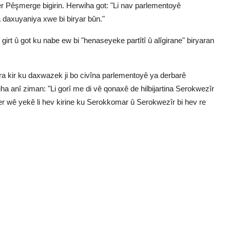
r Pêşmerge bigirin. Herwiha got: "Li nav parlementoyê
a daxuyaniya xwe bi biryar bûn."
irt û got ku nabe ew bi "henaseyeke partîtî û alîgirane" biryaran
a kir ku daxwazek ji bo civîna parlementoyê ya derbarê
ha anî ziman: "Li gorî me di vê qonaxê de hilbijartina Serokwezîr
i ser wê yekê li hev kirine ku Serokkomar û Serokwezîr bi hev re