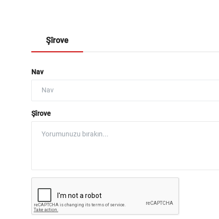
Şîrove
Nav
Şîrove