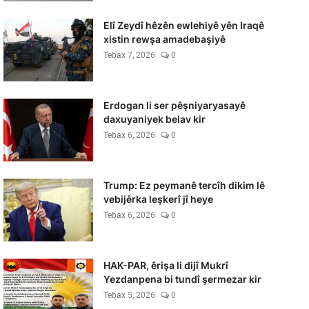
Elî Zeydî hêzên ewlehiyê yên Iraqê
xistin rewşa amadebaşiyê
Tebax 7, 2026
0
Erdogan li ser pêşniyaryasayê
daxuyaniyek belav kir
Tebax 6, 2026
0
Trump: Ez peymanê tercîh dikim lê
vebijêrka leşkerî jî heye
Tebax 6, 2026
0
HAK-PAR, êrişa li dijî Mukrî
Yezdanpena bi tundî şermezar kir
Tebax 5, 2026
0