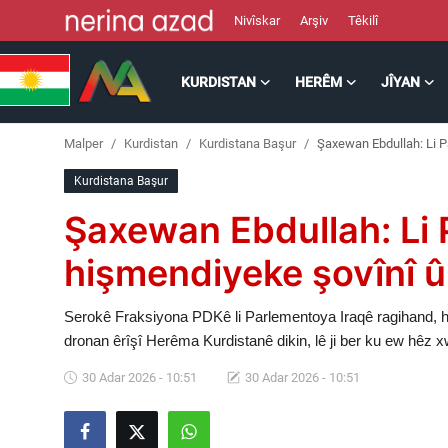
Nivîskar
Arşiv
Têkilî
KURDISTAN
HERÊM
JÎYAN
Kurdistan
Malper
Kurdistan
Kurdistana Başur
Şaxewan Ebdullah: Li P
Herêm
Kurdistana Başur
Jîyan
Şaxewan Ebdullah: Li 
Rojev
hişmendiyeke şovînî û
Lêkolîn
Serokê Fraksiyona PDKê li Parlementoya Iraqê ragihand, h
dronan êrîşî Herêma Kurdistanê dikin, lê ji ber ku ew hêz xwe
Nerin
30 Adar 2026 - 10:51
30 Adar 2026 - 10:51
Wêne