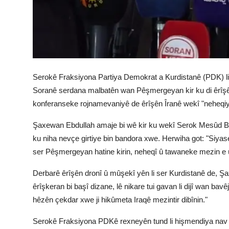
Serokê Fraksiyona Partiya Demokrat a Kurdistanê (PDK) li
Soranê serdana malbatên wan Pêşmergeyan kir ku di êrîşên
konferanseke rojnamevaniyê de êrîşên Îranê wekî "neheqiye
Şaxewan Ebdullah amaje bi wê kir ku wekî Serok Mesûd Barz
ku niha nevçe girtiye bin bandora xwe. Herwiha got: "Siyas
ser Pêşmergeyan hatine kirin, neheqî û tawaneke mezin e û
Derbarê êrîşên dronî û mûşekî yên li ser Kurdistanê de, 
êrîşkeran bi başî dizane, lê nikare tui gavan li dijî wan bavê
hêzên çekdar xwe ji hikûmeta Iraqê mezintir dibînin."
Serokê Fraksiyona PDKê rexneyên tund li hişmendiya nav Pa