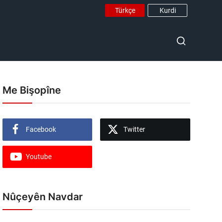
Türkçe
Kurdi
Me Bişopîne
Facebook
Twitter
Youtube
Nûçeyên Navdar