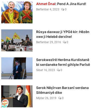
Ahmet Önal
: Pend A Jina Kurd!
Berfanbar 4, 2023
0
Rûsya daxwaz ji YPGê kir: Hêzên
xwe ji Helebê derxîne!
Berfanbar 29, 2016
0
Serokwezîrê Herêma Kurdistanê
bi serdaneke fermî gihîşte Parîsê
Sibat 16, 2023
0
Serok Nêçîrvan Barzanî serdana
Silêmaniyê dike
Mijdar 26, 2019
0