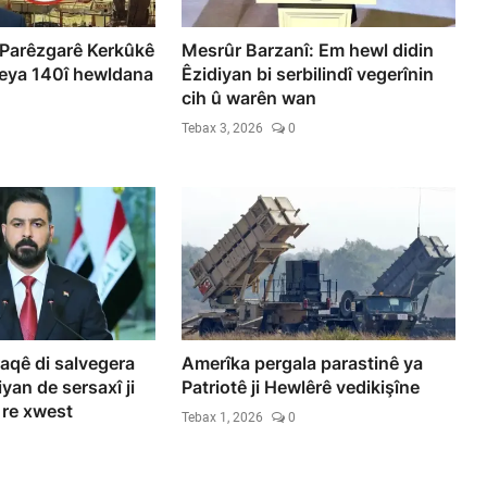
Parêzgarê Kerkûkê
Mesrûr Barzanî: Em hewl didin
deya 140î hewldana
Êzidiyan bi serbilindî vegerînin
cih û warên wan
Tebax 3, 2026
0
aqê di salvegera
Amerîka pergala parastinê ya
yan de sersaxî ji
Patriotê ji Hewlêrê vedikişîne
 re xwest
Tebax 1, 2026
0