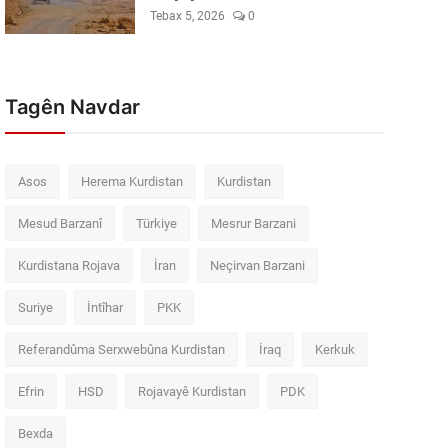
Tebax 5, 2026
0
Tagên Navdar
Asos
Herema Kurdistan
Kurdistan
Mesud Barzanî
Türkiye
Mesrur Barzani
Kurdistana Rojava
İran
Neçirvan Barzani
Suriye
İntîhar
PKK
Referandûma Serxwebûna Kurdistan
İraq
Kerkuk
Efrin
HSD
Rojavayê Kurdistan
PDK
Bexda