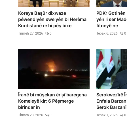
Koreya Başûr dixwaze
PDK: Gotinên 
pêwendiyên xwe yên bi Herêma
yên li ser Ma
Kurdistanê re bi pêş bixe
fitneyê ne
Tîrmeh 27, 2026
0
Tebax 6, 2026
0
Îranê bi mûşekan êrişî baregeha
Serokwezîrê Îr
Komeleyê kir: 6 Pêşmerge
Enfala Barzani
birîndar in
Serok Barzanî
Tîrmeh 23, 2026
0
Tebax 1, 2026
0