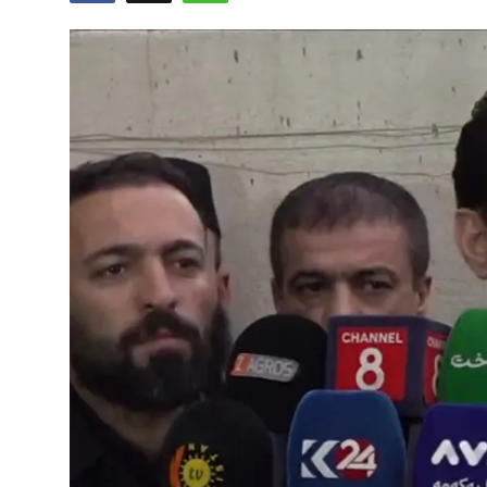
Vidyo
Nivîskar
Arşiv
Têkilî
Türkçe
Kurdi