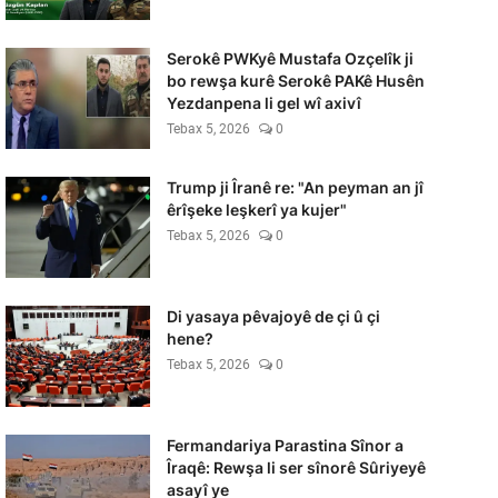
Serokê PWKyê Mustafa Ozçelîk ji
bo rewşa kurê Serokê PAKê Husên
Yezdanpena li gel wî axivî
Tebax 5, 2026
0
Trump ji Îranê re: "An peyman an jî
êrîşeke leşkerî ya kujer"
Tebax 5, 2026
0
Di yasaya pêvajoyê de çi û çi
hene?
Tebax 5, 2026
0
Fermandariya Parastina Sînor a
Îraqê: Rewşa li ser sînorê Sûriyeyê
asayî ye