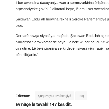
li ber xwendina daxuyaniya wan a şermezarkirina êrîşên se
hişmendiyeke şovînî û dîktatorî heye, lê em li ser xwendin
Şaxewan Ebdullah herwiha rexne li Serokê Parlementoyê jî g
bide.
Derbarê rewşa siyasî ya Iraqê de, Şaxewan Ebdullah aşker
hilbijartina Serokkomar de heye. Lê belê wî nêrîna PDKê wi
giringtir e. Lê belê piraniya serkirdeyên siyasî yên Iraqê l
bên hilbijartin."
Etîketan:
Çarçoveya Hevahengiyê
İraq
Ev nûçe bi tevahî
147
kes dît.