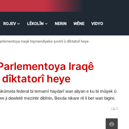
ROJEV
LÊKOLÎN
NERIN
WÊNE
VIDYO
arlementoya Iraqê hişmendiyeke şovînî û dîktatorî heye
Parlementoya Iraqê
 dîktatorî heye
ikûmeta federal bi temamî haydarî wan aliyan e ku bi mûşek û
 ji dewletê mezintir dibînin, Bexda nikare rê li ber wan bigire.
0