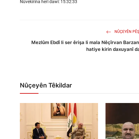
Nûvekirina herî dawî: 15:32:33
NÛÇEYÊN PÊŞ
Mezlûm Ebdî li ser êrişa li mala Nêçîrvan Barzan
hatiye kirin daxuyanî d
Nûçeyên Têkildar