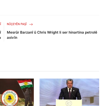
Î
NÛÇEYÊN PAŞÎ
î
Mesrûr Barzanî û Chris Wright li ser hinartina petrolê
a
axivîn