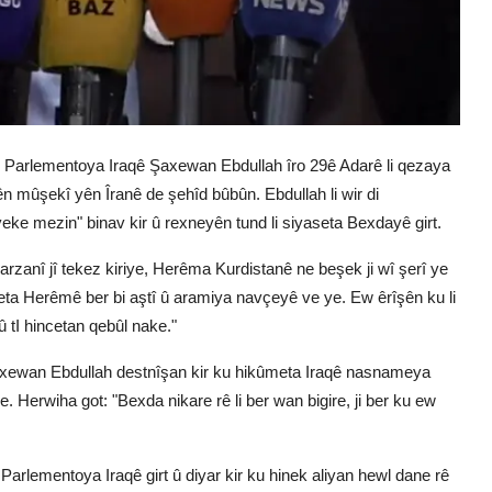
 Parlementoya Iraqê Şaxewan Ebdullah îro 29ê Adarê li qezaya
 mûşekî yên Îranê de şehîd bûbûn. Ebdullah li wir di
ke mezin" binav kir û rexneyên tund li siyaseta Bexdayê girt.
anî jî tekez kiriye, Herêma Kurdistanê ne beşek ji wî şerî ye
eta Herêmê ber bi aştî û aramiya navçeyê ve ye. Ew êrîşên ku li
 tI hincetan qebûl nake."
Şaxewan Ebdullah destnîşan kir ku hikûmeta Iraqê nasnameya
je. Herwiha got: "Bexda nikare rê li ber wan bigire, ji ber ku ew
rlementoya Iraqê girt û diyar kir ku hinek aliyan hewl dane rê