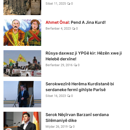
Sibat 11, 2025
0
Ahmet Önal
: Pend A Jina Kurd!
Berfanbar 4, 2023
0
Rûsya daxwaz ji YPGê kir: Hêzên xwe ji
Helebê derxîne!
Berfanbar 29, 2016
0
Serokwezîrê Herêma Kurdistanê bi
serdaneke fermî gihîşte Parîsê
Sibat 16, 2023
0
Serok Nêçîrvan Barzanî serdana
Silêmaniyê dike
Mijdar 26, 2019
0