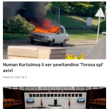
Numan Kurtulmuş li ser şewitandina 'Torosa spî'
axivî
Tebax 20, 2025
0