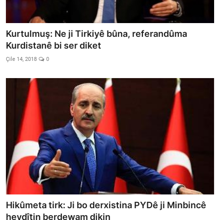
Kurtulmuş: Ne ji Tirkiyê bûna, referandûma
Kurdistanê bi ser diket
Çile 14, 2018
0
Hikûmeta tirk: Ji bo derxistina PYDê ji Minbincê
hevdîtin berdewam dikin