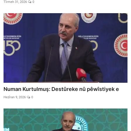
Vidyo
Tîrmeh 31, 2026
0
Nivîskar
Arşiv
Têkilî
Türkçe
Kurdi
Numan Kurtulmuş: Destûreke nû pêwîstiyek e
Hezîran 9, 2026
0