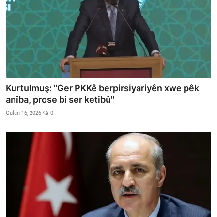
Kurtulmuş: "Ger PKKê berpirsiyariyên xwe pêk
anîba, prose bi ser ketibû"
Gulan 16, 2026
0