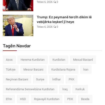
Tebax 6, 2026
0
Trump: Ez peymanê tercîh dikim lê
vebijêrka leşkerî jî heye
Tebax 6, 2026
0
Tagên Navdar
Asos
Herema Kurdistan
Kurdistan
Mesud Barzanî
Türkiye
Mesrur Barzani
Kurdistana Rojava
İran
Neçirvan Barzani
Suriye
İntîhar
PKK
Referandûma Serxwebûna Kurdistan
İraq
Kerkuk
Efrin
HSD
Rojavayê Kurdistan
PDK
Bexda