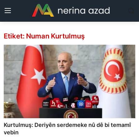
Etiket: Numan Kurtulmuş
Kurdistan
Herêm
Jîyan
Rojev
Lêkolîn
Nerin
Kurtulmuş: Deriyên serdemeke nû dê bi temamî
Wêne
vebin