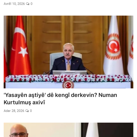
Avrêl 10, 2026
0
'Yasayên aştiyê' dê kengî derkevin? Numan
Kurtulmuş axivî
Adar 28, 2026
0