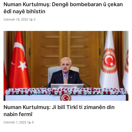
Numan Kurtulmuş: Dengê bombebaran û çekan
êdî nayê bihîstin
Cotmeh 18, 2025
0
Numan Kurtulmuş: Ji bilî Tirkî ti zimanên din
nabin fermî
Cotmeh 1, 2025
0