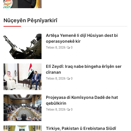
Nûçeyên Pêşnîyarkirî
Artêşa Yemenê li dijî Hûsiyan dest bi
operasyonekê kir
Tebax 8, 2026
0
Elî Zeydî: Iraq nabe bingeha êrîşên ser
cîranan
Tebax 8, 2026
0
Projeyasa di Komîsyona Dadê de hat
qebûlkirin
Tebax 8, 2026
0
Tirkiye, Pakistan û Erebistana Siûdî