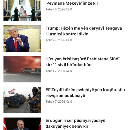
‘Peymana Mekeyê’ îmze kir
Tebax 8, 2026
0
Trump: Hêzên me yên deryayî Tengava
Hurmizê kontrol dikin
Tebax 7, 2026
0
Hûsiyan êrişî başûrê Erebistana Siûdî
kir: 11 sivîl birîndar bûn
Tebax 7, 2026
0
Elî Zeydî hêzên ewlehiyê yên Iraqê xistin
rewşa amadebaşiyê
Tebax 7, 2026
0
Erdogan li ser pêşniyaryasayê
daxuyaniyek belav kir