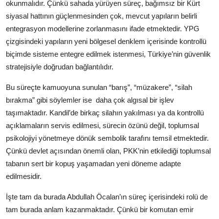
okunmalıdır. Çünkü sahada yürüyen süreç, bağımsız bir Kürt
siyasal hattının güçlenmesinden çok, mevcut yapıların belirli
entegrasyon modellerine zorlanmasını ifade etmektedir. YPG
çizgisindeki yapıların yeni bölgesel denklem içerisinde kontrollü
biçimde sisteme entegre edilmek istenmesi, Türkiye’nin güvenlik
stratejisiyle doğrudan bağlantılıdır.
Bu süreçte kamuoyuna sunulan “barış”, “müzakere”, “silah
bırakma” gibi söylemler ise daha çok algısal bir işlev
taşımaktadır. Kandil’de birkaç silahın yakılması ya da kontrollü
açıklamaların servis edilmesi, sürecin özünü değil, toplumsal
psikolojiyi yönetmeye dönük sembolik tarafını temsil etmektedir.
Çünkü devlet açısından önemli olan, PKK’nin etkilediği toplumsal
tabanın sert bir kopuş yaşamadan yeni döneme adapte
edilmesidir.
İşte tam da burada Abdullah Öcalan’ın süreç içerisindeki rolü de
tam burada anlam kazanmaktadır. Çünkü bir komutan emir