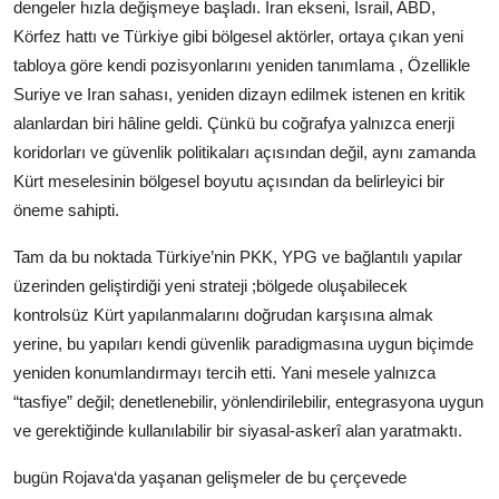
dengeler hızla değişmeye başladı. İran ekseni, İsrail, ABD,
Körfez hattı ve Türkiye gibi bölgesel aktörler, ortaya çıkan yeni
tabloya göre kendi pozisyonlarını yeniden tanımlama , Özellikle
Suriye ve Iran sahası, yeniden dizayn edilmek istenen en kritik
alanlardan biri hâline geldi. Çünkü bu coğrafya yalnızca enerji
koridorları ve güvenlik politikaları açısından değil, aynı zamanda
Kürt meselesinin bölgesel boyutu açısından da belirleyici bir
öneme sahipti.
Tam da bu noktada Türkiye’nin PKK, YPG ve bağlantılı yapılar
üzerinden geliştirdiği yeni strateji ;bölgede oluşabilecek
kontrolsüz Kürt yapılanmalarını doğrudan karşısına almak
yerine, bu yapıları kendi güvenlik paradigmasına uygun biçimde
yeniden konumlandırmayı tercih etti. Yani mesele yalnızca
“tasfiye” değil; denetlenebilir, yönlendirilebilir, entegrasyona uygun
ve gerektiğinde kullanılabilir bir siyasal-askerî alan yaratmaktı.
bugün Rojava‘da yaşanan gelişmeler de bu çerçevede