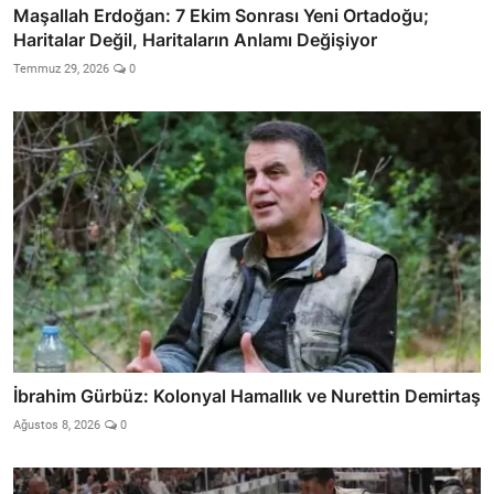
Maşallah Erdoğan: 7 Ekim Sonrası Yeni Ortadoğu;
Haritalar Değil, Haritaların Anlamı Değişiyor
Temmuz 29, 2026
0
İbrahim Gürbüz: Kolonyal Hamallık ve Nurettin Demirtaş
Ağustos 8, 2026
0