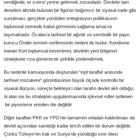
verdiğinde, er o emri yerine getirmek zorundadır. Devletin tam
denetimi altında bulunan bir figürün bağımsız bir siyasal irade gibi
sunulması, gerçekte yürütülen entegrasyon politikasının
toplumsal zeminde kabul görmesini sağlama amacını
taşımaktadır. Öcalan’a tarihsel bir ağırlık ve sembolik bir paye,
kurucu Önder isminin verilmesinin nedeni de budur: Kendisine
inanan Kürt toplumsal kesimlerini, devletin yeni bölgesel
stratejisine rıza gösterecek şekilde yönlendirmek.
Bu nedenle kamuoyunda oluşturulan “eşit taraflar arasında
tarihsel müzakere” görüntüsünün büyük ölçüde kontrollü bir
siyasal illüzyon, süreçte belirleyici olan tarafın devlet aklı olduğu;
öcalan ise bu stratejinin uygulanmasında işlevsel roller üstlenen
bir piyon/emir erinden öte değildir
Diğer taraftan PKK ve YPG’nin tamamen ortadan kaldırılması da
devlet açısından sanıldığı kadar tercih edilen bir durum değildir.
Çünkü Türkiye’nin Irak ve Suriye’de yürüttüğü sınır ötesi