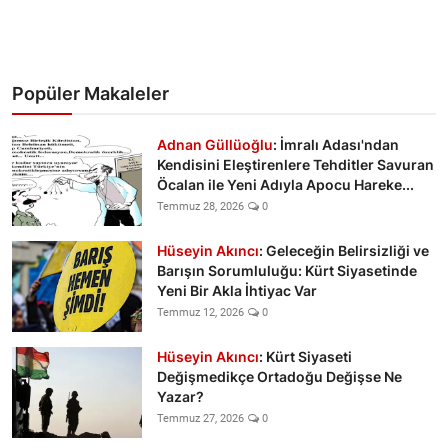
Popüler Makaleler
Adnan Güllüoğlu
: İmralı Adası'ndan
Kendisini Eleştirenlere Tehditler Savuran
Öcalan ile Yeni Adıyla Apocu Hareke...
Temmuz 28, 2026
0
Hüseyin Akıncı
: Geleceğin Belirsizliği ve
Barışın Sorumluluğu: Kürt Siyasetinde
Yeni Bir Akla İhtiyac Var
Temmuz 12, 2026
0
Hüseyin Akıncı
: Kürt Siyaseti
Değişmedikçe Ortadoğu Değişse Ne
Yazar?
Temmuz 27, 2026
0