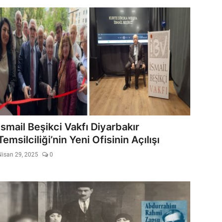
İsmail Beşikci Vakfı Diyarbakır
Temsilciliği’nin Yeni Ofisinin Açılışı
Nisan 29, 2025
0