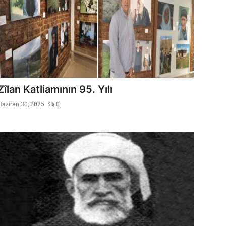
Zîlan Katliamının 95. Yılı
Haziran 30, 2025
0