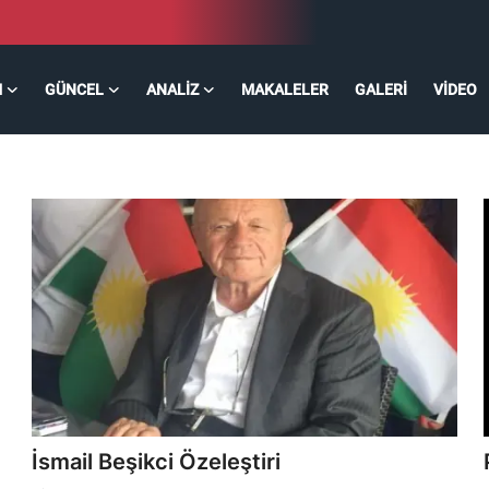
M
GÜNCEL
ANALIZ
MAKALELER
GALERI
VIDEO
İsmail Beşikci Özeleştiri