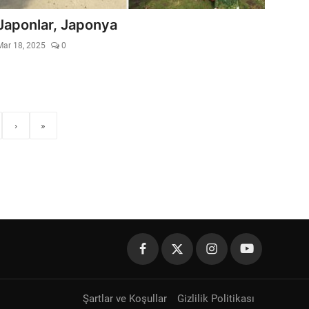
Japonlar, Japonya
Mar 18, 2025
0
›
»
Şartlar ve Koşullar
Gizlilik Politikası