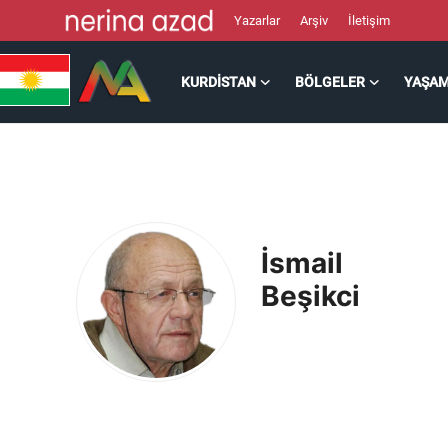
Yazarlar
Arşiv
İletişim
KURDISTAN
BÖLGELER
YAŞA
Kurdistan
Bölgeler
Yaşam
İsmail
Güncel
Beşikci
Analiz
Makaleler
Galeri