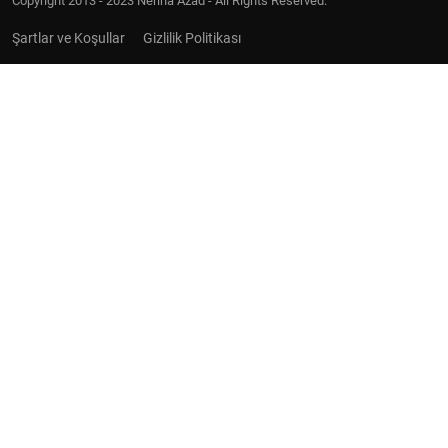
Copyright 2013 - 2023 Nerina Azad - All Rights Reserved.
Şartlar ve Koşullar
Gizlilik Politikası