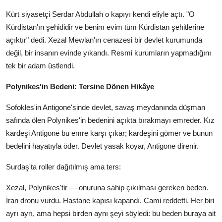
Kürt siyasetçi Serdar Abdullah o kapıyı kendi eliyle açtı. "O
Kürdistan'ın şehididir ve benim evim tüm Kürdistan şehitlerine
açıktır" dedi. Xezal Mewlan'ın cenazesi bir devlet kurumunda
değil, bir insanın evinde yıkandı. Resmi kurumların yapmadığını
tek bir adam üstlendi.
Polynikes'in Bedeni: Tersine Dönen Hikâye
Sofokles'in Antigone'sinde devlet, savaş meydanında düşman
safında ölen Polynikes'in bedenini açıkta bırakmayı emreder. Kız
kardeşi Antigone bu emre karşı çıkar; kardeşini gömer ve bunun
bedelini hayatıyla öder. Devlet yasak koyar, Antigone direnir.
Surdaş'ta roller dağıtılmış ama ters:
Xezal, Polynikes'tir — onuruna sahip çıkılması gereken beden.
İran dronu vurdu. Hastane kapısı kapandı. Cami reddetti. Her biri
ayrı ayrı, ama hepsi birden aynı şeyi söyledi: bu beden buraya ait