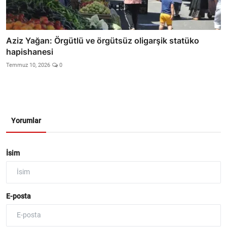
Aziz Yağan: Örgütlü ve örgütsüz oligarşik statüko
hapishanesi
Temmuz 10, 2026
0
Yorumlar
İsim
E-posta