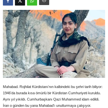
Video
Yazarlar
Arşiv
İletişim
Türkçe
Kurdi
Mahabad. Rojhilat Kürdistanı'nın kalbindeki bu şehri tarih biliyor:
1946'da burada kısa ömürlü bir Kürdistan Cumhuriyeti kuruldu.
Aynı yıl yıkıldı. Cumhurbaşkanı Qazi Muhammed idam edildi.
İran o günden bu yana Mahabad'ı unutturmaya çalışıyor.