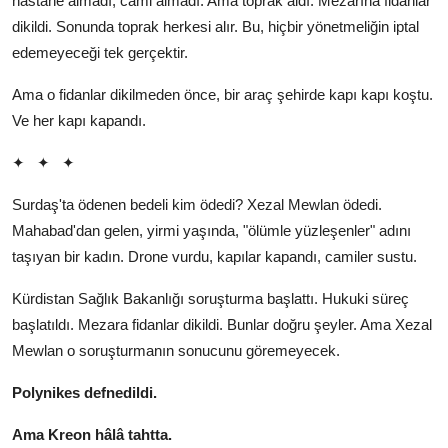
hastane almadı, cami almadı. Ama toprak aldı. Mezarına fidanlar
dikildi. Sonunda toprak herkesi alır. Bu, hiçbir yönetmeliğin iptal
edemeyeceği tek gerçektir.
Ama o fidanlar dikilmeden önce, bir araç şehirde kapı kapı koştu.
Ve her kapı kapandı.
✦
✦
✦
Surdaş'ta ödenen bedeli kim ödedi? Xezal Mewlan ödedi.
Mahabad'dan gelen, yirmi yaşında, "ölümle yüzleşenler" adını
taşıyan bir kadın. Drone vurdu, kapılar kapandı, camiler sustu.
Kürdistan Sağlık Bakanlığı soruşturma başlattı. Hukuki süreç
başlatıldı. Mezara fidanlar dikildi. Bunlar doğru şeyler. Ama Xezal
Mewlan o soruşturmanın sonucunu göremeyecek.
Polynikes defnedildi.
Ama Kreon hâlâ tahtta.