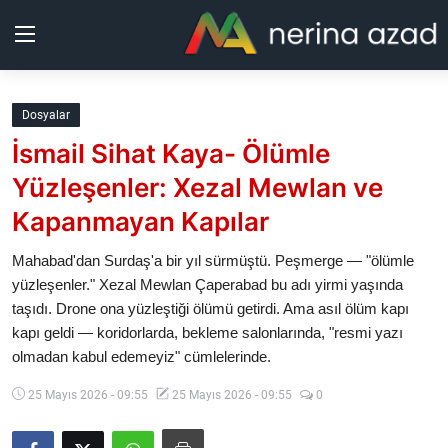
Kurdistan
Dosyalar
İsmail Sihat Kaya- Ölümle
Bölgeler
Yüzleşenler: Xezal Mewlan ve
Yaşam
Kapanmayan Kapılar
Güncel
Mahabad'dan Surdaş'a bir yıl sürmüştü. Peşmerge — "ölümle
yüzleşenler." Xezal Mewlan Çaperabad bu adı yirmi yaşında
taşıdı. Drone ona yüzleştiği ölümü getirdi. Ama asıl ölüm kapı
Analiz
kapı geldi — koridorlarda, bekleme salonlarında, "resmi yazı
olmadan kabul edemeyiz" cümlelerinde.
Makaleler
25 Mayıs 2026 - 09:55
25 Mayıs 2026 - 09:55
0
Galeri