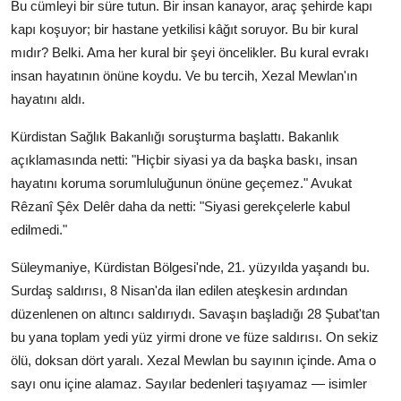
Bu cümleyi bir süre tutun. Bir insan kanayor, araç şehirde kapı
kapı koşuyor; bir hastane yetkilisi kâğıt soruyor. Bu bir kural
mıdır? Belki. Ama her kural bir şeyi öncelikler. Bu kural evrakı
insan hayatının önüne koydu. Ve bu tercih, Xezal Mewlan'ın
hayatını aldı.
Kürdistan Sağlık Bakanlığı soruşturma başlattı. Bakanlık
açıklamasında netti: "Hiçbir siyasi ya da başka baskı, insan
hayatını koruma sorumluluğunun önüne geçemez." Avukat
Rêzanî Şêx Delêr daha da netti: "Siyasi gerekçelerle kabul
edilmedi."
Süleymaniye, Kürdistan Bölgesi'nde, 21. yüzyılda yaşandı bu.
Surdaş saldırısı, 8 Nisan'da ilan edilen ateşkesin ardından
düzenlenen on altıncı saldırıydı. Savaşın başladığı 28 Şubat'tan
bu yana toplam yedi yüz yirmi drone ve füze saldırısı. On sekiz
ölü, doksan dört yaralı. Xezal Mewlan bu sayının içinde. Ama o
sayı onu içine alamaz. Sayılar bedenleri taşıyamaz — isimler