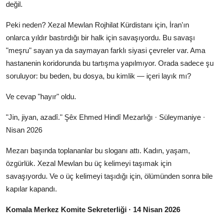
değil.
Peki neden? Xezal Mewlan Rojhilat Kürdistanı için, İran'ın
onlarca yıldır bastırdığı bir halk için savaşıyordu. Bu savaşı
"meşru" sayan ya da saymayan farklı siyasi çevreler var. Ama
hastanenin koridorunda bu tartışma yapılmıyor. Orada sadece şu
soruluyor: bu beden, bu dosya, bu kimlik — içeri layık mı?
Ve cevap "hayır" oldu.
"Jin, jiyan, azadî." Şêx Ehmed Hindî Mezarlığı · Süleymaniye ·
Nisan 2026
Mezarı başında toplananlar bu sloganı attı. Kadın, yaşam,
özgürlük. Xezal Mewlan bu üç kelimeyi taşımak için
savaşıyordu. Ve o üç kelimeyi taşıdığı için, ölümünden sonra bile
kapılar kapandı.
Komala Merkez Komite Sekreterliği · 14 Nisan 2026