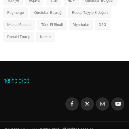
Türkiye
Rojava
İsrail
HDP
Kürdistan Bölgesi
Peşmerge
Kürdistan Bayrağı
Recep Tayyip Erdoğan
Mesud Barzani
Türki El Binali
Diyarbakır
DSG
Donald Trump
Kerkük