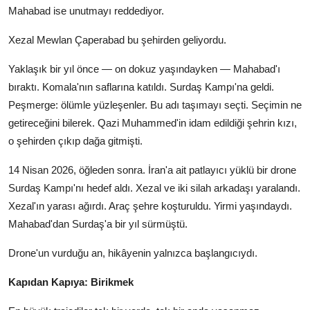
Mahabad ise unutmayı reddediyor.
Xezal Mewlan Çaperabad bu şehirden geliyordu.
Yaklaşık bir yıl önce — on dokuz yaşındayken — Mahabad'ı
bıraktı. Komala'nın saflarına katıldı. Surdaş Kampı'na geldi.
Peşmerge: ölümle yüzleşenler. Bu adı taşımayı seçti. Seçimin ne
getireceğini bilerek. Qazi Muhammed'in idam edildiği şehrin kızı,
o şehirden çıkıp dağa gitmişti.
14 Nisan 2026, öğleden sonra. İran'a ait patlayıcı yüklü bir drone
Surdaş Kampı'nı hedef aldı. Xezal ve iki silah arkadaşı yaralandı.
Xezal'ın yarası ağırdı. Araç şehre koşturuldu. Yirmi yaşındaydı.
Mahabad'dan Surdaş'a bir yıl sürmüştü.
Drone'un vurduğu an, hikâyenin yalnızca başlangıcıydı.
Kapıdan Kapıya: Birikmek