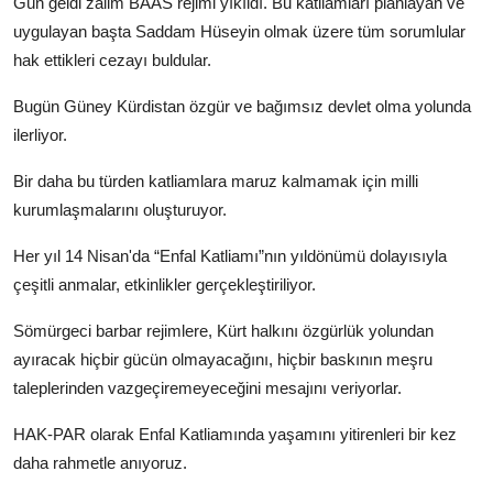
Gün geldi zalim BAAS rejimi yıkıldı. Bu katliamları planlayan ve
uygulayan başta Saddam Hüseyin olmak üzere tüm sorumlular
hak ettikleri cezayı buldular.
Bugün Güney Kürdistan özgür ve bağımsız devlet olma yolunda
ilerliyor.
Bir daha bu türden katliamlara maruz kalmamak için milli
kurumlaşmalarını oluşturuyor.
Her yıl 14 Nisan'da “Enfal Katliamı”nın yıldönümü dolayısıyla
çeşitli anmalar, etkinlikler gerçekleştiriliyor.
Sömürgeci barbar rejimlere, Kürt halkını özgürlük yolundan
ayıracak hiçbir gücün olmayacağını, hiçbir baskının meşru
taleplerinden vazgeçiremeyeceğini mesajını veriyorlar.
HAK-PAR olarak Enfal Katliamında yaşamını yitirenleri bir kez
daha rahmetle anıyoruz.