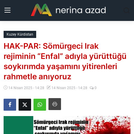
Kurdistan
Kuzey Kürdistan
HAK-PAR: Sömürgeci Irak
Bölgeler
rejiminin “Enfal” adıyla yürüttüğü
Yaşam
soykırımda yaşamını yitirenleri
rahmetle anıyoruz
Güncel
14 Nisan 2025 - 14:28
14 Nisan 2025 - 14:28
0
Analiz
Makaleler
Galeri