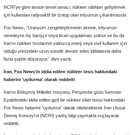
NCRI'ye göre tesisin temel amacı, nükleer silahları geliştirmek
için kullanılan radyoaktif bir izotop olan trityumun çıkarılmasıdır.
Fox News, "Uranyum zenginleştirmenin aksine, trityumun
neredeyse hiç barışçıl veya ticari uygulaması yoktur ve bu da
İran'ın nükleer hırslarının yalnızca enerji veya sivil kullanım için
olduğu yönündeki uzun süredir devam eden iddialarına daha
fazla şüphe düşürüyor," diye yazdı.
İran, Fox News'in iddia edilen nükleer tesis hakkındaki
haberini 'uydurma' olarak reddetti
İran'ın Birleşmiş Milletler misyonu, Perşembe günü Semnan
Eyaletindeki iddia edilen gizli bir nükleer silah tesisi hakkındaki
Fox News haberini "uydurma" olarak nitelendirerek İran Ulusal
Direniş Konseyi'ni (NCRI) yanlış bilgi yaymakla suçlayarak
reddetti.