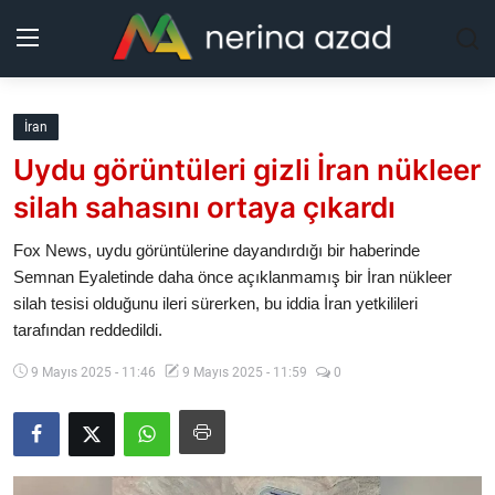
Kurdistan
İran
Uydu görüntüleri gizli İran nükleer
Bölgeler
silah sahasını ortaya çıkardı
Yaşam
Fox News, uydu görüntülerine dayandırdığı bir haberinde
Semnan Eyaletinde daha önce açıklanmamış bir İran nükleer
Güncel
silah tesisi olduğunu ileri sürerken, bu iddia İran yetkilileri
tarafından reddedildi.
Analiz
9 Mayıs 2025 - 11:46
9 Mayıs 2025 - 11:59
0
Makaleler
Galeri