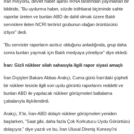
İran misyonu, devlet haber ajansı IRNA tarafından yayınlanan bir
bildiride, "Bu uydurma haber, sözde istihbarat biçiminde sahte
raporlar üreten ve bunları ABD de dahil olmak üzere Batılı
servislere ileten NCRI terörist grubunun olağan örüntüsünü
izliyor" dedi.
"Bu servisler raporların asılsız olduğunu anladığında, grup daha
sonra bunları yaymak için Batılı medyaya yöneliyor" diye ekledi.
İran: Gizli nükleer silah sahasıyla ilgili rapor siyasi amaçlı
İran Dışişleri Bakanı Abbas Arakçi, Cuma günü İran'daki şüpheli
bir nükleer tesisle ilgili son uydu görüntü raporlarını reddetti ve
bunları ABD ile yapılacak nükleer görüşmeleri baltalama
çabalarıyla ilişkilendirdi.
Arakçi, X'te, İran-ABD dolaylı nükleer görüşmeleri yeniden
başlarken, "Saat gibi, daha fazla Çok Korkutucu Uydu Görüntüsü
dolaşıyor," diye yazdı ve bu, İran Ulusal Direniş Konseyi'ni