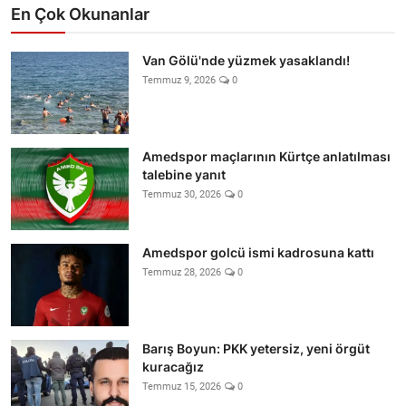
En Çok Okunanlar
Van Gölü'nde yüzmek yasaklandı!
Temmuz 9, 2026
0
Amedspor maçlarının Kürtçe anlatılması
talebine yanıt
Temmuz 30, 2026
0
Amedspor golcü ismi kadrosuna kattı
Temmuz 28, 2026
0
Barış Boyun: PKK yetersiz, yeni örgüt
kuracağız
Temmuz 15, 2026
0