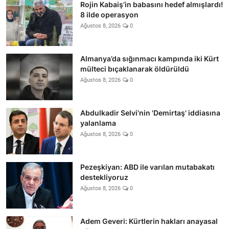
Rojin Kabaiş’in babasını hedef almışlardı!
8 ilde operasyon
Ağustos 8, 2026
0
Almanya’da sığınmacı kampında iki Kürt
mülteci bıçaklanarak öldürüldü
Ağustos 8, 2026
0
Abdulkadir Selvi'nin 'Demirtaş' iddiasına
yalanlama
Ağustos 8, 2026
0
Pezeşkiyan: ABD ile varılan mutabakatı
destekliyoruz
Ağustos 8, 2026
0
Adem Geveri: Kürtlerin hakları anayasal