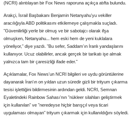
(NCRI) alıntılayan bir Fox News raporuna açıkça atıfta bulundu.
Arakçi, İsrail Başbakanı Benjamin Netanyahu'yu vekiller
aracılığıyla ABD politikasını etkilemeye çalışmakla suçladı.
"Güvenilirliği yerle bir olmuş ve bir sabotajcı olarak ifşa
olmuşken, Netanyahu... hem eski hem de yeni kuklalara
yöneliyor," diye yazdı. "Bu sefer, Saddam'ın İranlı yandaşlarını
kullanıyor. Ucuz olabilirler, ancak gerçek bir tarikatı işe almak
yalnızca tam bir çaresizliği ifade eder."
Açıklamalar, Fox News'un NCRI bilgileri ve uydu görüntülerine
dayanarak İran'ın on yıldan uzun süredir gizli bir trityum çıkarma
tesisi işlettiğini bildirmesinin ardından geldi. NCRI, Semnan
Eyaletindeki Rainbow Sahası'nın "nükleer silahları geliştirmek
için kullanılan" ve "neredeyse hiçbir barışçıl veya ticari
uygulaması olmayan" trityum çıkarmak için kullanıldığını söyledi.