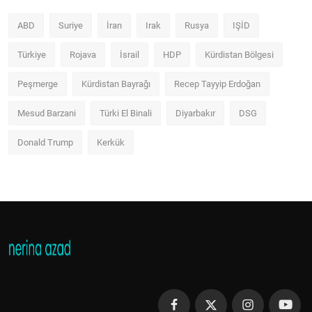
ABD
Suriye
İran
Irak
Rusya
IŞİD
Türkiye
Rojava
İsrail
HDP
Kürdistan Bölgesi
Peşmerge
Kürdistan Bayrağı
Recep Tayyip Erdoğan
Mesud Barzani
Türki El Binali
Diyarbakır
DSG
Donald Trump
Kerkük