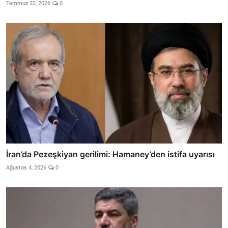
Temmuz 22, 2026
0
İran’da Pezeşkiyan gerilimi: Hamaney’den istifa uyarısı
Ağustos 4, 2026
0