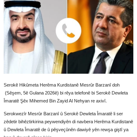
Vidyo
Nivîskar
Arşiv
Têkilî
Türkçe
Kurdi
Serokê Hikûmeta Herêma Kurdistanê Mesrûr Barzanî doh
(Sêşem, 5ê Gulana 2026ê) bi rêya telefonê bi Serokê Dewleta
Îmaratê Şêx Mihemed Bin Zayid Al Nehyan re axivî.
Serokwezîr Mesrûr Barzanî û Serokê Dewleta Îmaratê li ser
zêdetir bihêztirkirina peywendiyên di navbera Herêma Kurdistanê
û Dewleta Îmaratê de û pêşveçûnên dawiyê yên rewşa giştî ya