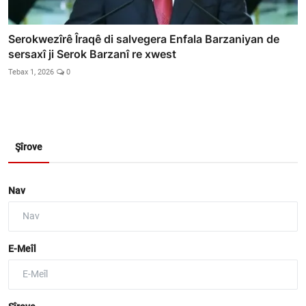
Serokwezîrê Îraqê di salvegera Enfala Barzaniyan de
sersaxî ji Serok Barzanî re xwest
Tebax 1, 2026
0
Şîrove
Nav
E-Meîl