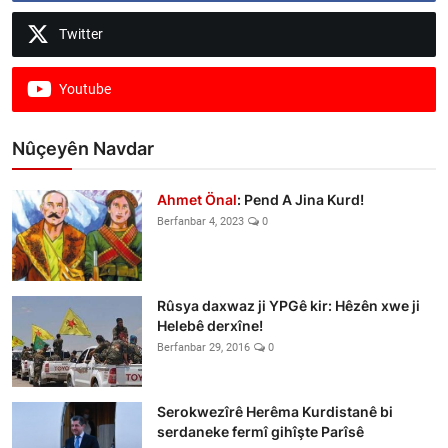
Twitter
Youtube
Nûçeyên Navdar
Ahmet Önal
: Pend A Jina Kurd!
Berfanbar 4, 2023
0
Rûsya daxwaz ji YPGê kir: Hêzên xwe ji
Helebê derxîne!
Berfanbar 29, 2016
0
Serokwezîrê Herêma Kurdistanê bi
serdaneke fermî gihîşte Parîsê