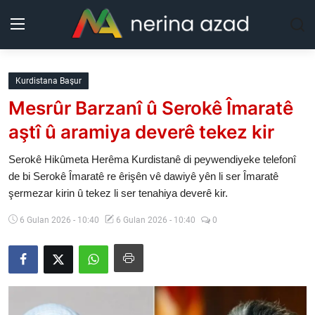
Kurdistan
Kurdistana Başur
Mesrûr Barzanî û Serokê Îmaratê
Herêm
aştî û aramiya deverê tekez kir
Jîyan
Serokê Hikûmeta Herêma Kurdistanê di peywendiyeke telefonî
de bi Serokê Îmaratê re êrişên vê dawiyê yên li ser Îmaratê
Rojev
şermezar kirin û tekez li ser tenahiya deverê kir.
Lêkolîn
6 Gulan 2026 - 10:40
6 Gulan 2026 - 10:40
0
Nerin
Wêne