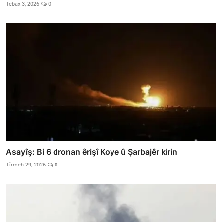
Tebax 3, 2026
0
Asayîş: Bi 6 dronan êrişî Koye û Şarbajêr kirin
Tîrmeh 29, 2026
0