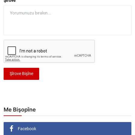
Şîrove
Şîrove Bişîne
Me Bişopîne
Facebook