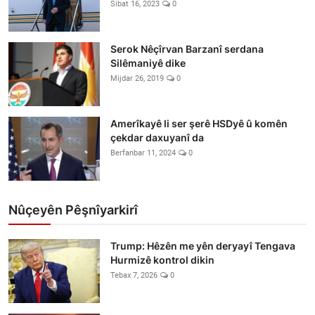
Sibat 16, 2023
0
Serok Nêçîrvan Barzanî serdana
Silêmaniyê dike
Mijdar 26, 2019
0
Amerîkayê li ser şerê HSDyê û komên
çekdar daxuyanî da
Berfanbar 11, 2024
0
Nûçeyên Pêşnîyarkirî
Trump: Hêzên me yên deryayî Tengava
Hurmizê kontrol dikin
Tebax 7, 2026
0