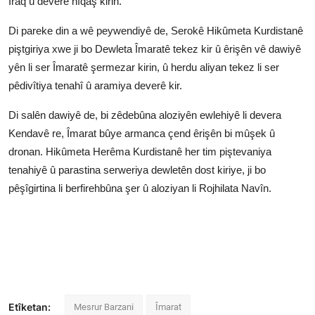
Iraq û deverê nîqaş kirin.
Di pareke din a wê peywendiyê de, Serokê Hikûmeta Kurdistanê
piştgiriya xwe ji bo Dewleta Îmaratê tekez kir û êrişên vê dawiyê
yên li ser Îmaratê şermezar kirin, û herdu aliyan tekez li ser
pêdivîtiya tenahî û aramiya deverê kir.
Di salên dawiyê de, bi zêdebûna aloziyên ewlehiyê li devera
Kendavê re, Îmarat bûye armanca çend êrişên bi mûşek û
dronan. Hikûmeta Herêma Kurdistanê her tim piştevaniya
tenahiyê û parastina serweriya dewletên dost kiriye, ji bo
pêşîgirtina li berfirehbûna şer û aloziyan li Rojhilata Navîn.
Etîketan:
Mesrur Barzani
Îmarat