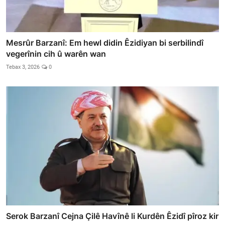
Mesrûr Barzanî: Em hewl didin Êzidiyan bi serbilindî
vegerînin cih û warên wan
Tebax 3, 2026
0
Serok Barzanî Cejna Çilê Havînê li Kurdên Êzidî pîroz kir