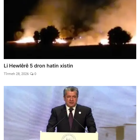
Li Hewlêrê 5 dron hatin xistin
Tîrmeh 28, 2026
0