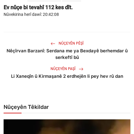
Ev nûçe bi tevahî
112
kes dît.
Nûvekirina herî dawî: 20:42:08
NÛÇEYÊN PÊŞÎ
Nêçîrvan Barzanî: Serdana me ya Bexdayê berhemdar û
serkeftî bû
NÛÇEYÊN PAŞÎ
Li Xaneqîn û Kirmaşanê 2 erdhejên li pey hev rû dan
Nûçeyên Têkildar