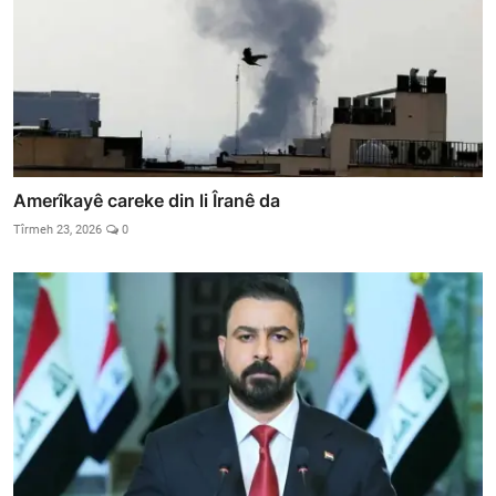
Amerîkayê careke din li Îranê da
Tîrmeh 23, 2026
0