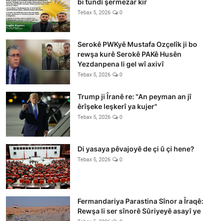
bi tundî şermezar kir
Tebax 5, 2026
0
Serokê PWKyê Mustafa Ozçelîk ji bo
rewşa kurê Serokê PAKê Husên
Yezdanpena li gel wî axivî
Tebax 5, 2026
0
Trump ji Îranê re: "An peyman an jî
êrîşeke leşkerî ya kujer"
Tebax 5, 2026
0
Di yasaya pêvajoyê de çi û çi hene?
Tebax 5, 2026
0
Fermandariya Parastina Sînor a Îraqê:
Rewşa li ser sînorê Sûriyeyê asayî ye