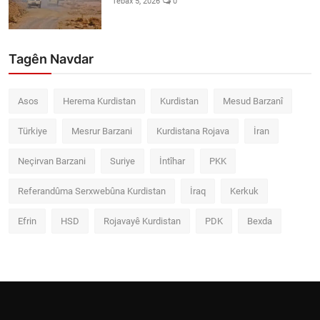
Tebax 5, 2026
0
Tagên Navdar
Asos
Herema Kurdistan
Kurdistan
Mesud Barzanî
Türkiye
Mesrur Barzani
Kurdistana Rojava
İran
Neçirvan Barzani
Suriye
İntîhar
PKK
Referandûma Serxwebûna Kurdistan
İraq
Kerkuk
Efrin
HSD
Rojavayê Kurdistan
PDK
Bexda