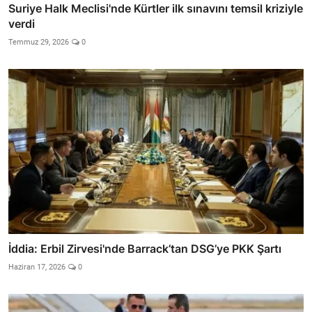
Suriye Halk Meclisi'nde Kürtler ilk sınavını temsil kriziyle
verdi
Temmuz 29, 2026
0
İddia: Erbil Zirvesi'nde Barrack’tan DSG’ye PKK Şartı
Haziran 17, 2026
0