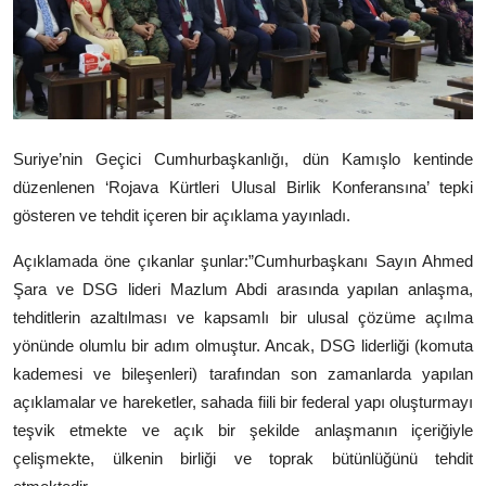
Video
Yazarlar
Arşiv
Suriye’nin Geçici Cumhurbaşkanlığı, dün Kamışlo kentinde
İletişim
düzenlenen ‘Rojava Kürtleri Ulusal Birlik Konferansına’ tepki
gösteren ve tehdit içeren bir açıklama yayınladı.
Türkçe
Kurdi
Açıklamada öne çıkanlar şunlar:
”Cumhurbaşkanı Sayın Ahmed
Şara ve DSG lideri Mazlum Abdi arasında yapılan anlaşma,
tehditlerin azaltılması ve kapsamlı bir ulusal çözüme açılma
yönünde olumlu bir adım olmuştur. Ancak, DSG liderliği (komuta
kademesi ve bileşenleri) tarafından son zamanlarda yapılan
açıklamalar ve hareketler, sahada fiili bir federal yapı oluşturmayı
teşvik etmekte ve açık bir şekilde anlaşmanın içeriğiyle
çelişmekte, ülkenin birliği ve toprak bütünlüğünü tehdit