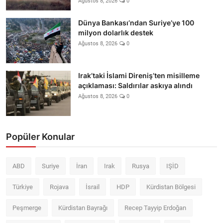
Ağustos 8, 2026
0
Dünya Bankası’ndan Suriye’ye 100
milyon dolarlık destek
Ağustos 8, 2026
0
Irak’taki İslami Direniş’ten misilleme
açıklaması: Saldırılar askıya alındı
Ağustos 8, 2026
0
Popüler Konular
ABD
Suriye
İran
Irak
Rusya
IŞİD
Türkiye
Rojava
İsrail
HDP
Kürdistan Bölgesi
Peşmerge
Kürdistan Bayrağı
Recep Tayyip Erdoğan