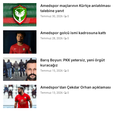
Amedspor maçlarının Kürtçe anlatılması
talebine yanıt
Temmuz 30, 2026
0
Amedspor golcü ismi kadrosuna kattı
Temmuz 28, 2026
0
Barış Boyun: PKK yetersiz, yeni örgüt
kuracağız
Temmuz 15, 2026
0
Amedspor'dan Çekdar Orhan açıklaması
Temmuz 13, 2026
0