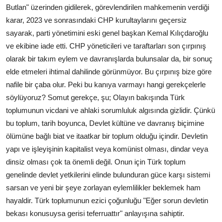
Butlan" üzerinden gidilerek, görevlendirilen mahkemenin verdiği
karar, 2023 ve sonrasındaki CHP kurultaylarını geçersiz
sayarak, parti yönetimini eski genel başkan Kemal Kılıçdaroğlu
ve ekibine iade etti. CHP yöneticileri ve taraftarları son çırpınış
olarak bir takım eylem ve davranışlarda bulunsalar da, bir sonuç
elde etmeleri ihtimal dahilinde görünmüyor. Bu çırpınış bize göre
nafile bir çaba olur. Peki bu kanıya varmayı hangi gerekçelerle
söylüyoruz? Somut gerekçe, şu; Olayın bakışında Türk
toplumunun vicdani ve ahlaki sorumluluk algısında gizlidir. Çünkü
bu toplum, tarih boyunca, Devlet kültüne ve davranış biçimine
ölümüne bağlı biat ve itaatkar bir toplum olduğu içindir. Devletin
yapı ve işleyişinin kapitalist veya komünist olması, dindar veya
dinsiz olması çok ta önemli değil. Onun için Türk toplum
genelinde devlet yetkilerini elinde bulunduran güce karşı sistemi
sarsan ve yeni bir şeye zorlayan eylemlilikler beklemek ham
hayaldir. Türk toplumunun ezici çoğunluğu "Eğer sorun devletin
bekası konusuysa gerisi teferruattır" anlayışına sahiptir.