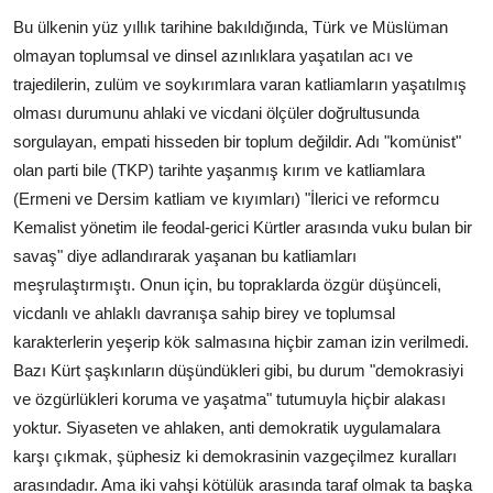
Bu ülkenin yüz yıllık tarihine bakıldığında, Türk ve Müslüman
olmayan toplumsal ve dinsel azınlıklara yaşatılan acı ve
trajedilerin, zulüm ve soykırımlara varan katliamların yaşatılmış
olması durumunu ahlaki ve vicdani ölçüler doğrultusunda
sorgulayan, empati hisseden bir toplum değildir. Adı "komünist"
olan parti bile (TKP) tarihte yaşanmış kırım ve katliamlara
(Ermeni ve Dersim katliam ve kıyımları) "İlerici ve reformcu
Kemalist yönetim ile feodal-gerici Kürtler arasında vuku bulan bir
savaş" diye adlandırarak yaşanan bu katliamları
meşrulaştırmıştı. Onun için, bu topraklarda özgür düşünceli,
vicdanlı ve ahlaklı davranışa sahip birey ve toplumsal
karakterlerin yeşerip kök salmasına hiçbir zaman izin verilmedi.
Bazı Kürt şaşkınların düşündükleri gibi, bu durum "demokrasiyi
ve özgürlükleri koruma ve yaşatma" tutumuyla hiçbir alakası
yoktur. Siyaseten ve ahlaken, anti demokratik uygulamalara
karşı çıkmak, şüphesiz ki demokrasinin vazgeçilmez kuralları
arasındadır. Ama iki vahşi kötülük arasında taraf olmak ta başka