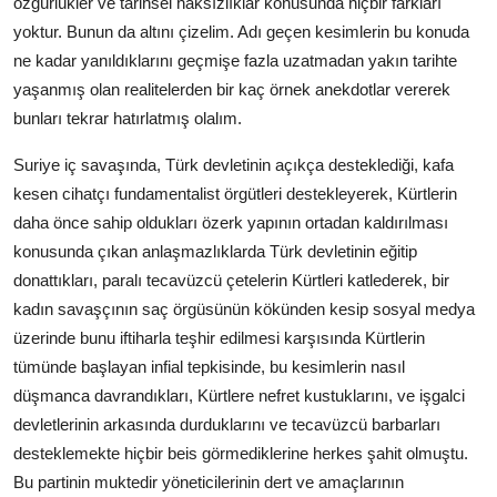
özgürlükler ve tarihsel haksızlıklar konusunda hiçbir farkları
yoktur. Bunun da altını çizelim. Adı geçen kesimlerin bu konuda
ne kadar yanıldıklarını geçmişe fazla uzatmadan yakın tarihte
yaşanmış olan realitelerden bir kaç örnek anekdotlar vererek
bunları tekrar hatırlatmış olalım.
Suriye iç savaşında, Türk devletinin açıkça desteklediği, kafa
kesen cihatçı fundamentalist örgütleri destekleyerek, Kürtlerin
daha önce sahip oldukları özerk yapının ortadan kaldırılması
konusunda çıkan anlaşmazlıklarda Türk devletinin eğitip
donattıkları, paralı tecavüzcü çetelerin Kürtleri katlederek, bir
kadın savaşçının saç örgüsünün kökünden kesip sosyal medya
üzerinde bunu iftiharla teşhir edilmesi karşısında Kürtlerin
tümünde başlayan infial tepkisinde, bu kesimlerin nasıl
düşmanca davrandıkları, Kürtlere nefret kustuklarını, ve işgalci
devletlerinin arkasında durduklarını ve tecavüzcü barbarları
desteklemekte hiçbir beis görmediklerine herkes şahit olmuştu.
Bu partinin muktedir yöneticilerinin dert ve amaçlarının