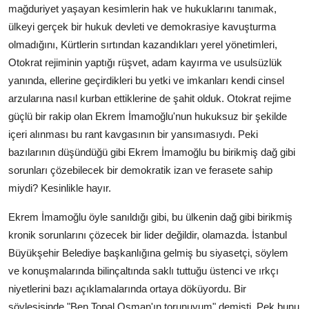
mağduriyet yaşayan kesimlerin hak ve hukuklarını tanımak,
ülkeyi gerçek bir hukuk devleti ve demokrasiye kavuşturma
olmadığını, Kürtlerin sırtından kazandıkları yerel yönetimleri,
Otokrat rejiminin yaptığı rüşvet, adam kayırma ve usulsüzlük
yanında, ellerine geçirdikleri bu yetki ve imkanları kendi cinsel
arzularına nasıl kurban ettiklerine de şahit olduk. Otokrat rejime
güçlü bir rakip olan Ekrem İmamoğlu'nun hukuksuz bir şekilde
içeri alınması bu rant kavgasının bir yansımasıydı. Peki
bazılarının düşündüğü gibi Ekrem İmamoğlu bu birikmiş dağ gibi
sorunları çözebilecek bir demokratik izan ve ferasete sahip
miydi? Kesinlikle hayır.
Ekrem İmamoğlu öyle sanıldığı gibi, bu ülkenin dağ gibi birikmiş
kronik sorunlarını çözecek bir lider değildir, olamazda. İstanbul
Büyükşehir Belediye başkanlığına gelmiş bu siyasetçi, söylem
ve konuşmalarında bilinçaltında saklı tuttuğu üstenci ve ırkçı
niyetlerini bazı açıklamalarında ortaya döküyordu. Bir
söyleşisinde "Ben Topal Osman'ın torunuyum" demişti. Pek bunu