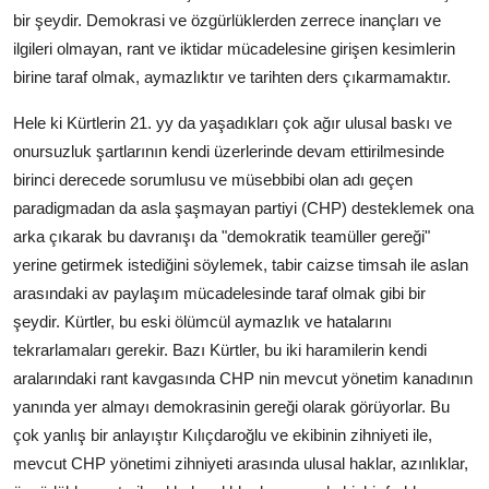
bir şeydir. Demokrasi ve özgürlüklerden zerrece inançları ve
ilgileri olmayan, rant ve iktidar mücadelesine girişen kesimlerin
birine taraf olmak, aymazlıktır ve tarihten ders çıkarmamaktır.
Hele ki Kürtlerin 21. yy da yaşadıkları çok ağır ulusal baskı ve
onursuzluk şartlarının kendi üzerlerinde devam ettirilmesinde
birinci derecede sorumlusu ve müsebbibi olan adı geçen
paradigmadan da asla şaşmayan partiyi (CHP) desteklemek ona
arka çıkarak bu davranışı da "demokratik teamüller gereği"
yerine getirmek istediğini söylemek, tabir caizse timsah ile aslan
arasındaki av paylaşım mücadelesinde taraf olmak gibi bir
şeydir. Kürtler, bu eski ölümcül aymazlık ve hatalarını
tekrarlamaları gerekir. Bazı Kürtler, bu iki haramilerin kendi
aralarındaki rant kavgasında CHP nin mevcut yönetim kanadının
yanında yer almayı demokrasinin gereği olarak görüyorlar. Bu
çok yanlış bir anlayıştır Kılıçdaroğlu ve ekibinin zihniyeti ile,
mevcut CHP yönetimi zihniyeti arasında ulusal haklar, azınlıklar,