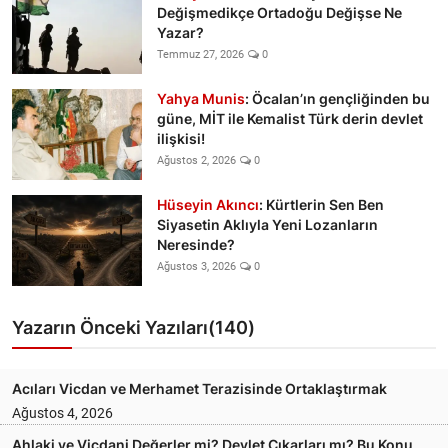
Değişmedikçe Ortadoğu Değişse Ne
Yazar?
Temmuz 27, 2026
0
Yahya Munis
: Öcalan’ın gençliğinden bu
güne, MİT ile Kemalist Türk derin devlet
ilişkisi!
Ağustos 2, 2026
0
Hüseyin Akıncı
: Kürtlerin Sen Ben
Siyasetin Aklıyla Yeni Lozanların
Neresinde?
Ağustos 3, 2026
0
Yazarın Önceki Yazıları(140)
Acıları Vicdan ve Merhamet Terazisinde Ortaklaştırmak
Ağustos 4, 2026
Ahlaki ve Vicdani Değerler mi? Devlet Çıkarları mı? Bu Konu