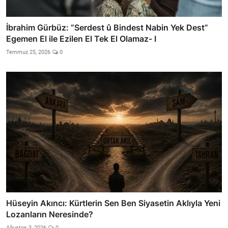
İbrahim Gürbüz: “Serdest û Bindest Nabin Yek Dest”
Egemen El ile Ezilen El Tek El Olamaz- I
Temmuz 25, 2026
0
Hüseyin Akıncı: Kürtlerin Sen Ben Siyasetin Aklıyla Yeni
Lozanların Neresinde?
Ağustos 3, 2026
0