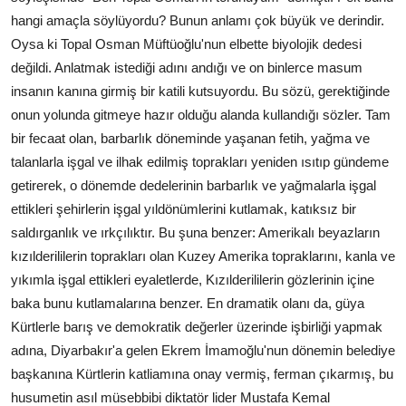
hangi amaçla söylüyordu? Bunun anlamı çok büyük ve derindir.
Oysa ki Topal Osman Müftüoğlu'nun elbette biyolojik dedesi
değildi. Anlatmak istediği adını andığı ve on binlerce masum
insanın kanına girmiş bir katili kutsuyordu. Bu sözü, gerektiğinde
onun yolunda gitmeye hazır olduğu alanda kullandığı sözler. Tam
bir fecaat olan, barbarlık döneminde yaşanan fetih, yağma ve
talanlarla işgal ve ilhak edilmiş toprakları yeniden ısıtıp gündeme
getirerek, o dönemde dedelerinin barbarlık ve yağmalarla işgal
ettikleri şehirlerin işgal yıldönümlerini kutlamak, katıksız bir
saldırganlık ve ırkçılıktır. Bu şuna benzer: Amerikalı beyazların
kızılderililerin toprakları olan Kuzey Amerika topraklarını, kanla ve
yıkımla işgal ettikleri eyaletlerde, Kızılderililerin gözlerinin içine
baka bunu kutlamalarına benzer. En dramatik olanı da, güya
Kürtlerle barış ve demokratik değerler üzerinde işbirliği yapmak
adına, Diyarbakır'a gelen Ekrem İmamoğlu'nun dönemin belediye
başkanına Kürtlerin katliamına onay vermiş, ferman çıkarmış, bu
husumetin asıl müsebbibi diktatör lider Mustafa Kemal