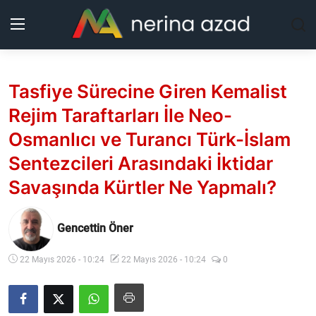
Kurdistan
Tasfiye Sürecine Giren Kemalist
Rejim Taraftarları İle Neo-
Bölgeler
Osmanlıcı ve Turancı Türk-İslam
Yaşam
Sentezcileri Arasındaki İktidar
Savaşında Kürtler Ne Yapmalı?
Güncel
Analiz
Gencettin Öner
Makaleler
22 Mayıs 2026 - 10:24
22 Mayıs 2026 - 10:24
0
Galeri