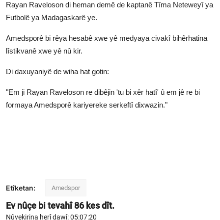
Rayan Raveloson di heman demê de kaptanê Tîma Neteweyî ya
Futbolê ya Madagaskarê ye.
Amedsporê bi rêya hesabê xwe yê medyaya civakî bihêrhatina
lîstikvanê xwe yê nû kir.
Di daxuyaniyê de wiha hat gotin:
"Em ji Rayan Raveloson re dibêjin 'tu bi xêr hatî' û em jê re bi
formaya Amedsporê kariyereke serkeftî dixwazin."
Etîketan:
Amedspor
Ev nûçe bi tevahî
86
kes dît.
Nûvekirina herî dawî: 05:07:20