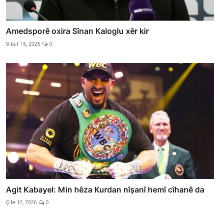
Amedsporê oxira Sînan Kaloglu xêr kir
Sibat 16, 2026
0
Agit Kabayel: Min hêza Kurdan nîşanî hemî cîhanê da
Çile 12, 2026
0