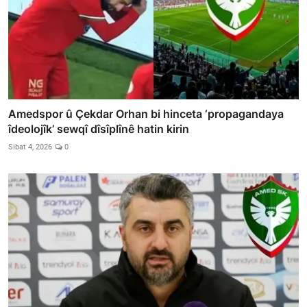
Amedspor û Çekdar Orhan bi hinceta ‘propagandaya
îdeolojîk’ sewqî dîsîplînê hatin kirin
Sibat 4, 2026
0