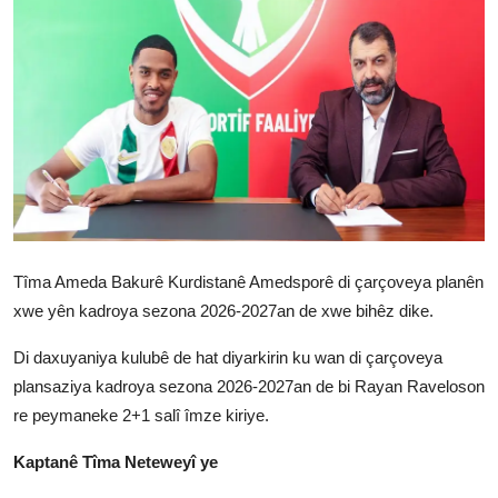
Vidyo
Nivîskar
Arşiv
Têkilî
Türkçe
Kurdi
Tîma Ameda Bakurê Kurdistanê Amedsporê di çarçoveya planên
xwe yên kadroya sezona 2026-2027an de xwe bihêz dike.
Di daxuyaniya kulubê de hat diyarkirin ku wan di çarçoveya
plansaziya kadroya sezona 2026-2027an de bi Rayan Raveloson
re peymaneke 2+1 salî îmze kiriye.
Kaptanê Tîma Neteweyî ye