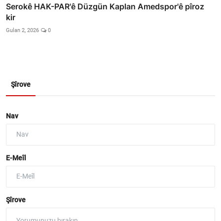
Serokê HAK-PAR'ê Düzgün Kaplan Amedspor'ê pîroz
kir
Gulan 2, 2026
0
Şîrove
Nav
E-Meîl
Şîrove