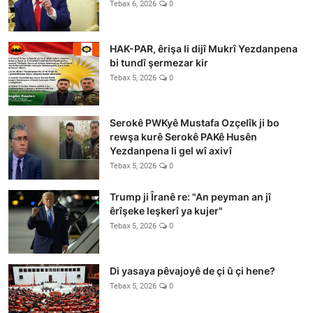
Tebax 6, 2026
0
HAK-PAR, êrişa li dijî Mukrî Yezdanpena
bi tundî şermezar kir
Tebax 5, 2026
0
Serokê PWKyê Mustafa Ozçelîk ji bo
rewşa kurê Serokê PAKê Husên
Yezdanpena li gel wî axivî
Tebax 5, 2026
0
Trump ji Îranê re: "An peyman an jî
êrîşeke leşkerî ya kujer"
Tebax 5, 2026
0
Di yasaya pêvajoyê de çi û çi hene?
Tebax 5, 2026
0