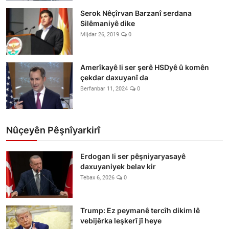
Serok Nêçîrvan Barzanî serdana
Silêmaniyê dike
Mijdar 26, 2019
0
Amerîkayê li ser şerê HSDyê û komên
çekdar daxuyanî da
Berfanbar 11, 2024
0
Nûçeyên Pêşnîyarkirî
Erdogan li ser pêşniyaryasayê
daxuyaniyek belav kir
Tebax 6, 2026
0
Trump: Ez peymanê tercîh dikim lê
vebijêrka leşkerî jî heye