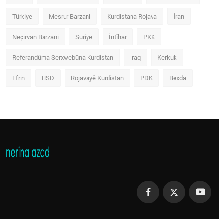
Türkiye
Mesrur Barzani
Kurdistana Rojava
İran
Neçirvan Barzani
Suriye
İntîhar
PKK
Referandûma Serxwebûna Kurdistan
İraq
Kerkuk
Efrin
HSD
Rojavayê Kurdistan
PDK
Bexda