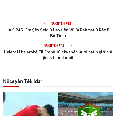
NÛÇEYÊN PÊŞÎ
HAK-PAR: Em Şêx Seîd û Hevalên Wî Bı Rehmet û Rêz Bı
Bîr Tînın
NÛÇEYÊN PAŞÎ
Heleb: Li bajarokê Til Eranê 10 ciwanên Kurd hatin girtin û
jinek birîndar bû
Nûçeyên Têkildar