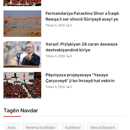
Fermandariya Parastina Sînor a Îraqê:
Rewşa li ser sînorê Sûriyeyê asayî ye
Tebax 5, 2026
0
Xerazî: Pizîşkiyan 28 caran daxwaza
destvekişandinê kiriye
Tebax 4, 2026
0
Pêşniyaza projeyasaya "Yasaya
Çarçoveyê" ji bo îmzeyê hat vekirin
Tebax 4, 2026
0
Tagên Navdar
Asos
Herema Kurdistan
Kurdistan
Mesud Barzanî