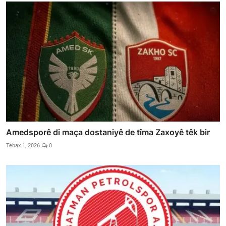
Amedsporê di maça dostaniyê de tîma Zaxoyê têk bir
Tebax 1, 2026
0