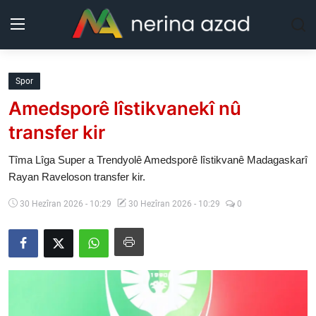
Kurdistan
Spor
Amedsporê lîstikvanekî nû
Herêm
transfer kir
Jîyan
Tîma Lîga Super a Trendyolê Amedsporê lîstikvanê Madagaskarî
Rayan Raveloson transfer kir.
Rojev
30 Hezîran 2026 - 10:29
30 Hezîran 2026 - 10:29
0
Lêkolîn
Nerin
Wêne