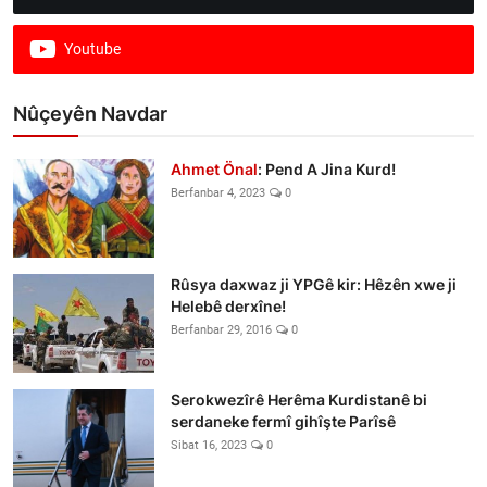
Youtube
Nûçeyên Navdar
Ahmet Önal
: Pend A Jina Kurd!
Berfanbar 4, 2023
0
Rûsya daxwaz ji YPGê kir: Hêzên xwe ji
Helebê derxîne!
Berfanbar 29, 2016
0
Serokwezîrê Herêma Kurdistanê bi
serdaneke fermî gihîşte Parîsê
Sibat 16, 2023
0