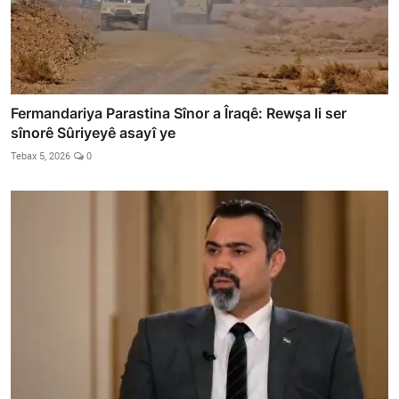
Fermandariya Parastina Sînor a Îraqê: Rewşa li ser
sînorê Sûriyeyê asayî ye
Tebax 5, 2026
0