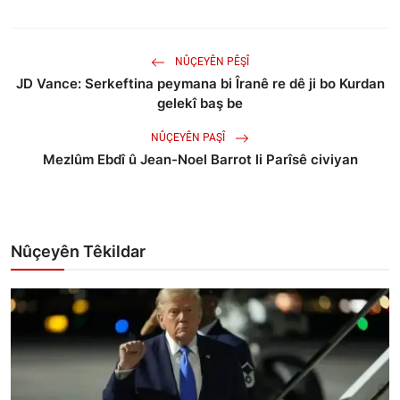
NÛÇEYÊN PÊŞÎ
JD Vance: Serkeftina peymana bi Îranê re dê ji bo Kurdan
gelekî baş be
NÛÇEYÊN PAŞÎ
Mezlûm Ebdî û Jean-Noel Barrot li Parîsê civiyan
Nûçeyên Têkildar