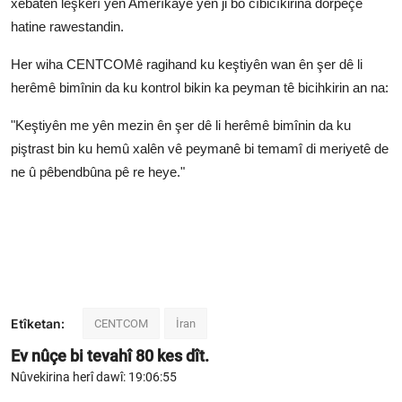
xebatên leşkerî yên Amerîkayê yên ji bo cîbicîkirina dorpêçê
hatine rawestandin.
Her wiha CENTCOMê ragihand ku keştiyên wan ên şer dê li
herêmê bimînin da ku kontrol bikin ka peyman tê bicihkirin an na:
"Keştiyên me yên mezin ên şer dê li herêmê bimînin da ku
piştrast bin ku hemû xalên vê peymanê bi temamî di meriyetê de
ne û pêbendbûna pê re heye."
Etîketan:
CENTCOM
İran
Ev nûçe bi tevahî
80
kes dît.
Nûvekirina herî dawî: 19:06:55