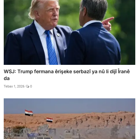
WSJ: Trump fermana êrişeke serbazî ya nû li dijî Îranê
da
Tebax 1, 2026
0