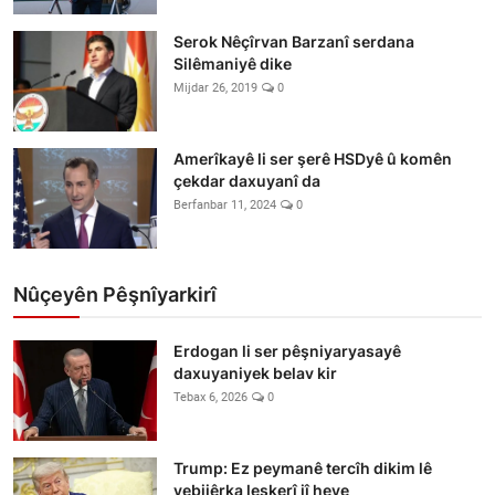
Serok Nêçîrvan Barzanî serdana
Silêmaniyê dike
Mijdar 26, 2019
0
Amerîkayê li ser şerê HSDyê û komên
çekdar daxuyanî da
Berfanbar 11, 2024
0
Nûçeyên Pêşnîyarkirî
Erdogan li ser pêşniyaryasayê
daxuyaniyek belav kir
Tebax 6, 2026
0
Trump: Ez peymanê tercîh dikim lê
vebijêrka leşkerî jî heye