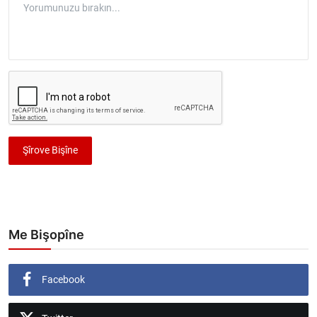
Şîrove Bişîne
Me Bişopîne
Facebook