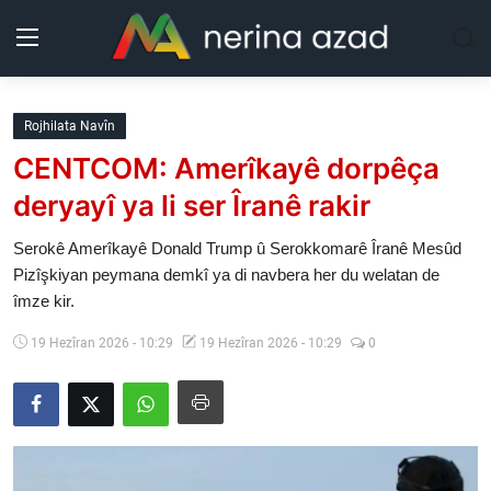
Kurdistan
Rojhilata Navîn
CENTCOM: Amerîkayê dorpêça
Herêm
deryayî ya li ser Îranê rakir
Jîyan
Serokê Amerîkayê Donald Trump û Serokkomarê Îranê Mesûd
Pizîşkiyan peymana demkî ya di navbera her du welatan de
Rojev
îmze kir.
Lêkolîn
19 Hezîran 2026 - 10:29
19 Hezîran 2026 - 10:29
0
Nerin
Wêne