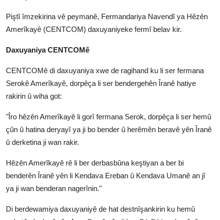
Piştî îmzekirina vê peymanê, Fermandariya Navendî ya Hêzên
Amerîkayê (CENTCOM) daxuyaniyeke fermî belav kir.
Daxuyaniya CENTCOMê
CENTCOMê di daxuyaniya xwe de ragihand ku li ser fermana
Serokê Amerîkayê, dorpêça li ser bendergehên Îranê hatiye
rakirin û wiha got:
"Îro hêzên Amerîkayê li gorî fermana Serok, dorpêça li ser hemû
çûn û hatina deryayî ya ji bo bender û herêmên beravê yên Îranê
û derketina ji wan rakir.
Hêzên Amerîkayê rê li ber derbasbûna keştiyan a ber bi
benderên Îranê yên li Kendava Ereban û Kendava Umanê an jî
ya ji wan benderan nagerînin."
Di berdewamiya daxuyaniyê de hat destnîşankirin ku hemû