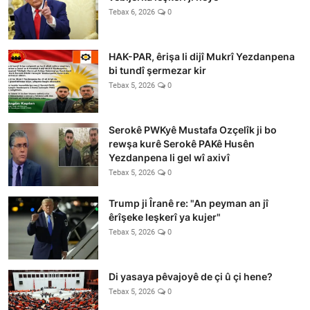
Tebax 6, 2026
0
HAK-PAR, êrişa li dijî Mukrî Yezdanpena
bi tundî şermezar kir
Tebax 5, 2026
0
Serokê PWKyê Mustafa Ozçelîk ji bo
rewşa kurê Serokê PAKê Husên
Yezdanpena li gel wî axivî
Tebax 5, 2026
0
Trump ji Îranê re: "An peyman an jî
êrîşeke leşkerî ya kujer"
Tebax 5, 2026
0
Di yasaya pêvajoyê de çi û çi hene?
Tebax 5, 2026
0