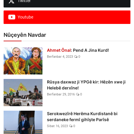
Twitter
Youtube
Nûçeyên Navdar
Ahmet Önal
: Pend A Jina Kurd!
Berfanbar 4, 2023
0
Rûsya daxwaz ji YPGê kir: Hêzên xwe ji
Helebê derxîne!
Berfanbar 29, 2016
0
Serokwezîrê Herêma Kurdistanê bi
serdaneke fermî gihîşte Parîsê
Sibat 16, 2023
0