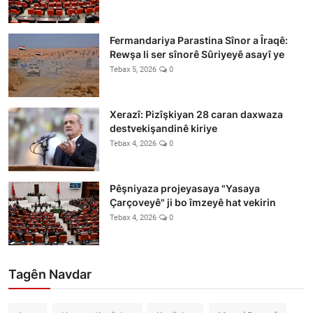
Fermandariya Parastina Sînor a Îraqê:
Rewşa li ser sînorê Sûriyeyê asayî ye
Tebax 5, 2026
0
Xerazî: Pizîşkiyan 28 caran daxwaza
destvekişandinê kiriye
Tebax 4, 2026
0
Pêşniyaza projeyasaya "Yasaya
Çarçoveyê" ji bo îmzeyê hat vekirin
Tebax 4, 2026
0
Tagên Navdar