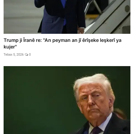
Trump ji Îranê re: "An peyman an jî êrîşeke leşkerî ya
kujer"
Tebax 5, 2026
0