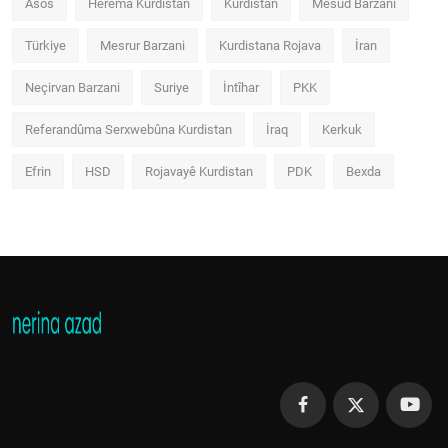
Asos
Herema Kurdistan
Kurdistan
Mesud Barzanî
Türkiye
Mesrur Barzani
Kurdistana Rojava
İran
Neçirvan Barzani
Suriye
İntîhar
PKK
Referandûma Serxwebûna Kurdistan
İraq
Kerkuk
Efrin
HSD
Rojavayê Kurdistan
PDK
Bexda