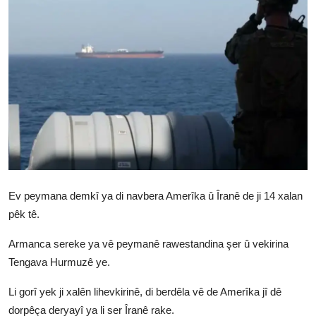
Vidyo
Nivîskar
Arşiv
Têkilî
Türkçe
Kurdi
Ev peymana demkî ya di navbera Amerîka û Îranê de ji 14 xalan
pêk tê.
Armanca sereke ya vê peymanê rawestandina şer û vekirina
Tengava Hurmuzê ye.
Li gorî yek ji xalên lihevkirinê, di berdêla vê de Amerîka jî dê
dorpêça deryayî ya li ser Îranê rake.