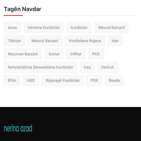
Tagên Navdar
Asos
Herema Kurdistan
Kurdistan
Mesud Barzanî
Türkiye
Mesrur Barzani
Kurdistana Rojava
İran
Neçirvan Barzani
Suriye
İntîhar
PKK
Referandûma Serxwebûna Kurdistan
İraq
Kerkuk
Efrin
HSD
Rojavayê Kurdistan
PDK
Bexda