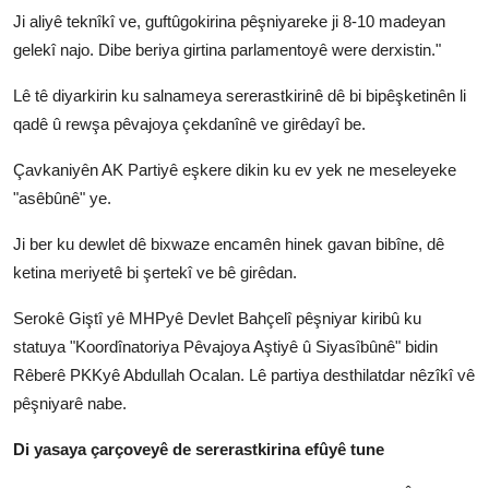
Ji aliyê teknîkî ve, guftûgokirina pêşniyareke ji 8-10 madeyan
gelekî najo. Dibe beriya girtina parlamentoyê were derxistin."
Lê tê diyarkirin ku salnameya sererastkirinê dê bi bipêşketinên li
qadê û rewşa pêvajoya çekdanînê ve girêdayî be.
Çavkaniyên AK Partiyê eşkere dikin ku ev yek ne meseleyeke
"asêbûnê" ye.
Ji ber ku dewlet dê bixwaze encamên hinek gavan bibîne, dê
ketina meriyetê bi şertekî ve bê girêdan.
Serokê Giştî yê MHPyê Devlet Bahçelî pêşniyar kiribû ku
statuya "Koordînatoriya Pêvajoya Aştiyê û Siyasîbûnê" bidin
Rêberê PKKyê Abdullah Ocalan. Lê partiya desthilatdar nêzîkî vê
pêşniyarê nabe.
Di yasaya çarçoveyê de sererastkirina efûyê tune