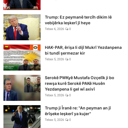
Trump: Ez peymanê tercîh dikim lê
vebijêrka leşkerî jî heye
Tebax 6, 2026
0
HAK-PAR, êrişa li dijî Mukrî Yezdanpena
bi tundî şermezar kir
Tebax 5, 2026
0
Serokê PWKyê Mustafa Ozçelîk ji bo
rewşa kurê Serokê PAKê Husên
Yezdanpena li gel wî axivî
Tebax 5, 2026
0
Trump ji Îranê re: "An peyman an jî
êrîşeke leşkerî ya kujer"
Tebax 5, 2026
0