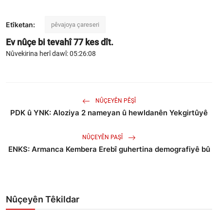
Etîketan:
pêvajoya çareseri
Ev nûçe bi tevahî
77
kes dît.
Nûvekirina herî dawî: 05:26:08
NÛÇEYÊN PÊŞÎ
PDK û YNK: Aloziya 2 nameyan û hewldanên Yekgirtûyê
NÛÇEYÊN PAŞÎ
ENKS: Armanca Kembera Erebî guhertina demografiyê bû
Nûçeyên Têkildar