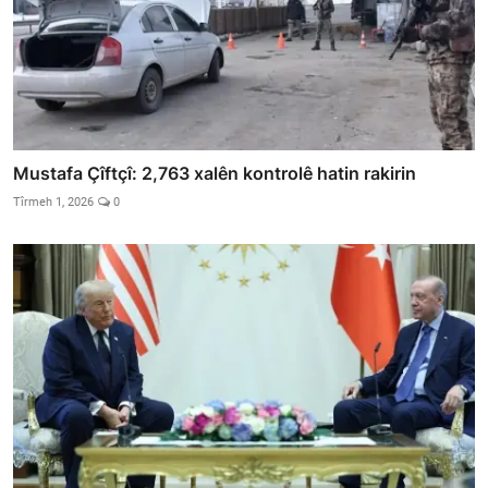
Mustafa Çîftçî: 2,763 xalên kontrolê hatin rakirin
Tîrmeh 1, 2026
0