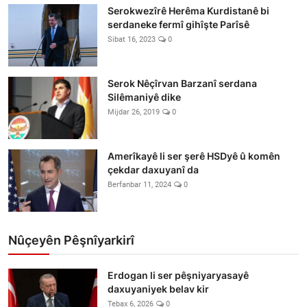
Serokwezîrê Herêma Kurdistanê bi
serdaneke fermî gihîşte Parîsê
Sibat 16, 2023
0
Serok Nêçîrvan Barzanî serdana
Silêmaniyê dike
Mijdar 26, 2019
0
Amerîkayê li ser şerê HSDyê û komên
çekdar daxuyanî da
Berfanbar 11, 2024
0
Nûçeyên Pêşnîyarkirî
Erdogan li ser pêşniyaryasayê
daxuyaniyek belav kir
Tebax 6, 2026
0