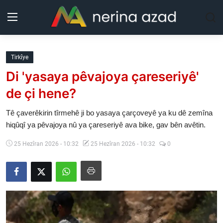
Kurdistan
Tirkîye
Di 'yasaya pêvajoya çareseriyê'
Herêm
de çi hene?
Jîyan
Tê çaverêkirin tîrmehê ji bo yasaya çarçoveyê ya ku dê zemîna
hiqûqî ya pêvajoya nû ya çareseriyê ava bike, gav bên avêtin.
Rojev
25 Hezîran 2026 - 10:32
25 Hezîran 2026 - 10:32
0
Lêkolîn
Nerin
Wêne