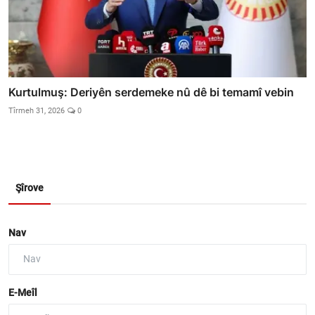
Kurtulmuş: Deriyên serdemeke nû dê bi temamî vebin
Tîrmeh 31, 2026
0
Şîrove
Nav
E-Meîl