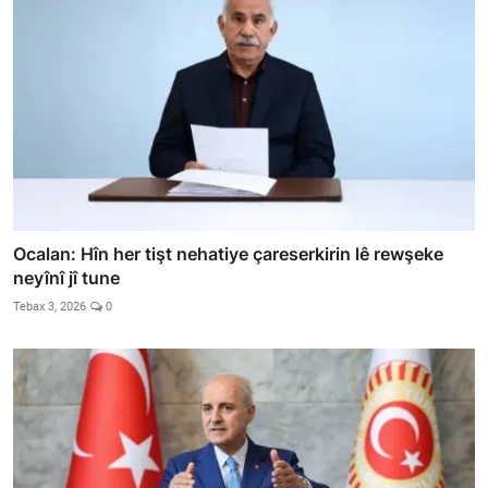
Ocalan: Hîn her tişt nehatiye çareserkirin lê rewşeke
neyînî jî tune
Tebax 3, 2026
0