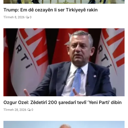
Trump: Em dê cezayên li ser Tirkiyeyê rakin
Tîrmeh 8, 2026
0
Ozgur Ozel: Zêdetirî 200 şaredarî tevlî ‘Yeni Parti’ dibin
Tîrmeh 28, 2026
0