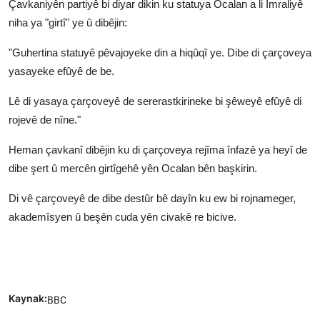
Çavkaniyên partiyê bi diyar dikin ku statuya Ocalan a li Îmraliyê
niha ya "girtî" ye û dibêjin:
"Guhertina statuyê pêvajoyeke din a hiqûqî ye. Dibe di çarçoveya
yasayeke efûyê de be.
Lê di yasaya çarçoveyê de sererastkirineke bi şêweyê efûyê di
rojevê de nîne."
Heman çavkanî dibêjin ku di çarçoveya rejîma înfazê ya heyî de
dibe şert û mercên girtîgehê yên Ocalan bên başkirin.
Di vê çarçoveyê de dibe destûr bê dayîn ku ew bi rojnameger,
akademîsyen û beşên cuda yên civakê re bicive.
Kaynak:
BBC