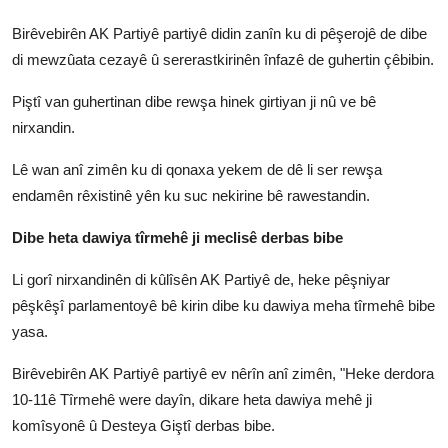
Birêvebirên AK Partiyê partiyê didin zanîn ku di pêşerojê de dibe
di mewzûata cezayê û sererastkirinên înfazê de guhertin çêbibin.
Piştî van guhertinan dibe rewşa hinek girtiyan ji nû ve bê
nirxandin.
Lê wan anî zimên ku di qonaxa yekem de dê li ser rewşa
endamên rêxistinê yên ku suc nekirine bê rawestandin.
Dibe heta dawiya tîrmehê ji meclisê derbas bibe
Li gorî nirxandinên di kûlîsên AK Partiyê de, heke pêşniyar
pêşkêşî parlamentoyê bê kirin dibe ku dawiya meha tîrmehê bibe
yasa.
Birêvebirên AK Partiyê partiyê ev nêrîn anî zimên, "Heke derdora
10-11ê Tîrmehê were dayîn, dikare heta dawiya mehê ji
komîsyonê û Desteya Giştî derbas bibe.