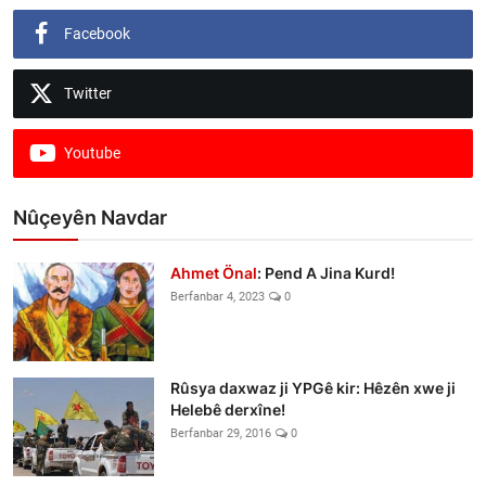
Facebook
Twitter
Youtube
Nûçeyên Navdar
Ahmet Önal
: Pend A Jina Kurd!
Berfanbar 4, 2023
0
Rûsya daxwaz ji YPGê kir: Hêzên xwe ji
Helebê derxîne!
Berfanbar 29, 2016
0