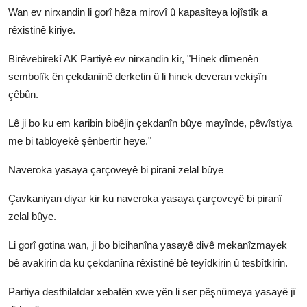
Wan ev nirxandin li gorî hêza mirovî û kapasîteya lojîstîk a
rêxistinê kiriye.
Birêvebirekî AK Partiyê ev nirxandin kir, "Hinek dîmenên
sembolîk ên çekdanînê derketin û li hinek deveran vekişîn
çêbûn.
Lê ji bo ku em karibin bibêjin çekdanîn bûye mayînde, pêwîstiya
me bi tabloyekê şênbertir heye."
Naveroka yasaya çarçoveyê bi piranî zelal bûye
Çavkaniyan diyar kir ku naveroka yasaya çarçoveyê bi piranî
zelal bûye.
Li gorî gotina wan, ji bo bicihanîna yasayê divê mekanîzmayek
bê avakirin da ku çekdanîna rêxistinê bê teyîdkirin û tesbîtkirin.
Partiya desthilatdar xebatên xwe yên li ser pêşnûmeya yasayê jî