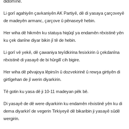
didomîne.
Li gorî agahiyên çavkaniyên AK Partiyê, dê di yasaya çarçoveyê
de madeyên armanc, çarçove û pênaseyê hebin.
Her wiha dê hikmên ku statuya hiqûqî ya endamên rêxistinê yên
ku çek danîne diyar bikin jî tê de hebin.
Li gorî vê yekê, dê çawaniya teyîdkirina fesixkirin û çekdanîna
rêxistinê di yasayê de bi hûrgilî cih bigire.
Her wiha dê pêvajoya lêpirsîn û dozvekirinê û rewşa girtiyên di
girtîgehan de jî werin diyarkirin.
Tê gotin ku yasa dê ji 10-11 madeyan pêk bê.
Di yasayê de dê were diyarkirin ku endamên rêxistinê yên ku di
dema diyarkirî de vegerin Tirkiyeyê dê bikaribin ji yasayê sûdê
wergirin.