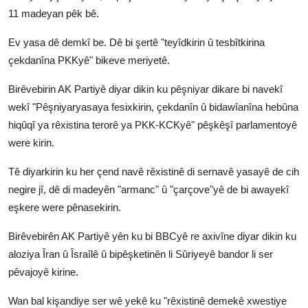
11 madeyan pêk bê.
Ev yasa dê demkî be. Dê bi şertê "teyîdkirin û tesbîtkirina
çekdanîna PKKyê" bikeve meriyetê.
Birêvebirin AK Partiyê diyar dikin ku pêşniyar dikare bi navekî
wekî "Pêşniyaryasaya fesixkirin, çekdanîn û bidawîanîna hebûna
hiqûqî ya rêxistina terorê ya PKK-KCKyê" pêşkêşî parlamentoyê
were kirin.
Tê diyarkirin ku her çend navê rêxistinê di sernavê yasayê de cih
negire jî, dê di madeyên "armanc" û "çarçove"yê de bi awayekî
eşkere were pênasekirin.
Birêvebirên AK Partiyê yên ku bi BBCyê re axivîne diyar dikin ku
aloziya Îran û Îsraîlê û bipêşketinên li Sûriyeyê bandor li ser
pêvajoyê kirine.
Wan bal kişandiye ser wê yekê ku "rêxistinê demekê xwestiye