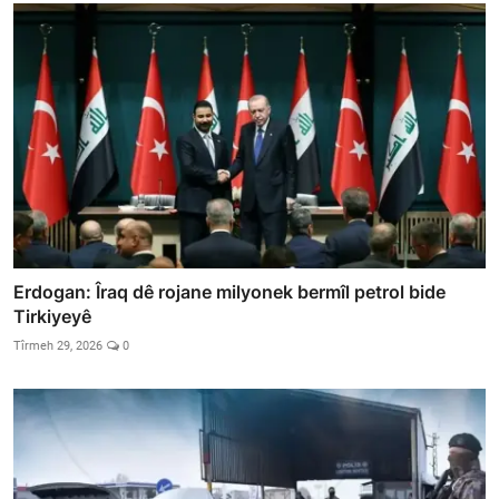
Erdogan: Îraq dê rojane milyonek bermîl petrol bide
Tirkiyeyê
Tîrmeh 29, 2026
0