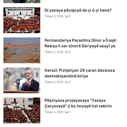
Di yasaya pêvajoyê de çi û çi hene?
Tebax 5, 2026
0
Fermandariya Parastina Sînor a Îraqê:
Rewşa li ser sînorê Sûriyeyê asayî ye
Tebax 5, 2026
0
Xerazî: Pizîşkiyan 28 caran daxwaza
destvekişandinê kiriye
Tebax 4, 2026
0
Pêşniyaza projeyasaya "Yasaya
Çarçoveyê" ji bo îmzeyê hat vekirin
Tebax 4, 2026
0