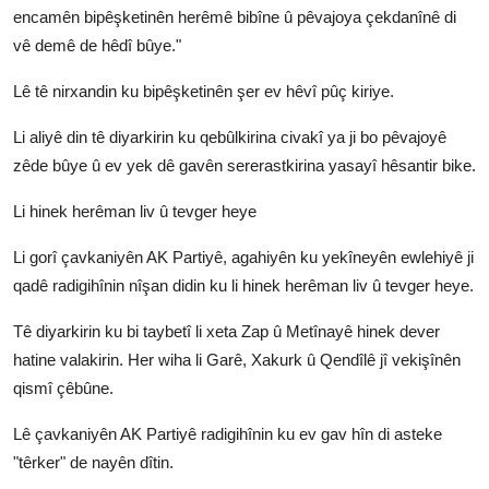
encamên bipêşketinên herêmê bibîne û pêvajoya çekdanînê di
vê demê de hêdî bûye."
Lê tê nirxandin ku bipêşketinên şer ev hêvî pûç kiriye.
Li aliyê din tê diyarkirin ku qebûlkirina civakî ya ji bo pêvajoyê
zêde bûye û ev yek dê gavên sererastkirina yasayî hêsantir bike.
Li hinek herêman liv û tevger heye
Li gorî çavkaniyên AK Partiyê, agahiyên ku yekîneyên ewlehiyê ji
qadê radigihînin nîşan didin ku li hinek herêman liv û tevger heye.
Tê diyarkirin ku bi taybetî li xeta Zap û Metînayê hinek dever
hatine valakirin. Her wiha li Garê, Xakurk û Qendîlê jî vekişînên
qismî çêbûne.
Lê çavkaniyên AK Partiyê radigihînin ku ev gav hîn di asteke
"têrker" de nayên dîtin.