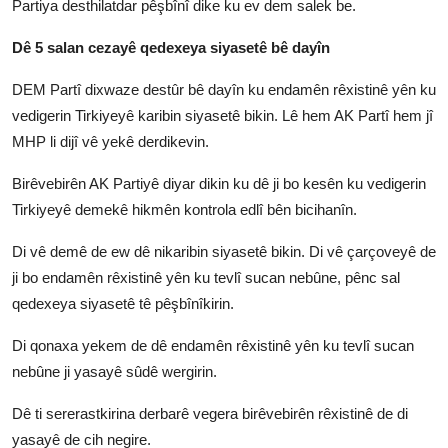
Partiya desthilatdar pêşbînî dike ku ev dem salek be.
Dê 5 salan cezayê qedexeya siyasetê bê dayîn
DEM Partî dixwaze destûr bê dayîn ku endamên rêxistinê yên ku
vedigerin Tirkiyeyê karibin siyasetê bikin. Lê hem AK Partî hem jî
MHP li dijî vê yekê derdikevin.
Birêvebirên AK Partiyê diyar dikin ku dê ji bo kesên ku vedigerin
Tirkiyeyê demekê hikmên kontrola edlî bên bicihanîn.
Di vê demê de ew dê nikaribin siyasetê bikin. Di vê çarçoveyê de
ji bo endamên rêxistinê yên ku tevlî sucan nebûne, pênc sal
qedexeya siyasetê tê pêşbînîkirin.
Di qonaxa yekem de dê endamên rêxistinê yên ku tevlî sucan
nebûne ji yasayê sûdê wergirin.
Dê ti sererastkirina derbarê vegera birêvebirên rêxistinê de di
yasayê de cih negire.