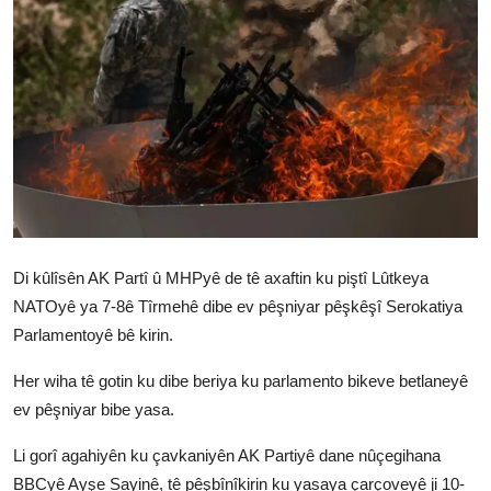
Vidyo
Nivîskar
Arşiv
Têkilî
Türkçe
Kurdi
Di kûlîsên AK Partî û MHPyê de tê axaftin ku piştî Lûtkeya
NATOyê ya 7-8ê Tîrmehê dibe ev pêşniyar pêşkêşî Serokatiya
Parlamentoyê bê kirin.
Her wiha tê gotin ku dibe beriya ku parlamento bikeve betlaneyê
ev pêşniyar bibe yasa.
Li gorî agahiyên ku çavkaniyên AK Partiyê dane nûçegihana
BBCyê Ayşe Sayinê, tê pêşbînîkirin ku yasaya çarçoveyê ji 10-