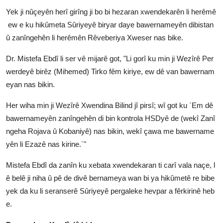
Yek ji nûçeyên herî girîng ji bo bi hezaran xwendekarên li herêmê
ew e ku hikûmeta Sûriyeyê biryar daye bawernameyên dibistan
û zanîngehên li herêmên Rêveberiya Xweser nas bike.
Dr. Mistefa Ebdî li ser vê mijarê got, "Li gorî ku min ji Wezîrê Per
werdeyê birêz (Mihemed) Tirko fêm kiriye, ew dê van bawernam
eyan nas bikin.
Her wiha min ji Wezîrê Xwendina Bilind jî pirsî; wî got ku `Em dê
bawernameyên zanîngehên di bin kontrola HSDyê de (wekî Zanî
ngeha Rojava û Kobaniyê) nas bikin, wekî çawa me bawername
yên li Ezazê nas kirine.`"
Mistefa Ebdî da zanîn ku xebata xwendekaran ti carî vala naçe, l
ê belê ji niha û pê de divê bernameya wan bi ya hikûmetê re bibe
yek da ku li seranserê Sûriyeyê pergaleke hevpar a fêrkirinê heb
e.