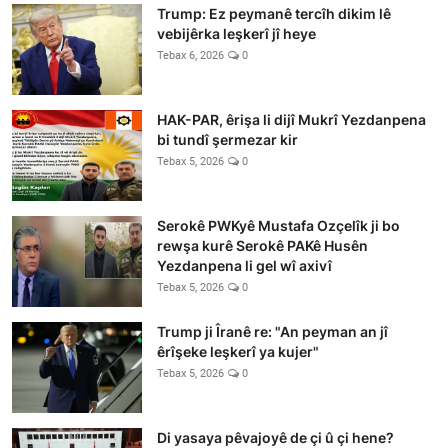
Trump: Ez peymanê tercîh dikim lê
vebijêrka leşkerî jî heye
Tebax 6, 2026
0
HAK-PAR, êrişa li dijî Mukrî Yezdanpena
bi tundî şermezar kir
Tebax 5, 2026
0
Serokê PWKyê Mustafa Ozçelîk ji bo
rewşa kurê Serokê PAKê Husên
Yezdanpena li gel wî axivî
Tebax 5, 2026
0
Trump ji Îranê re: "An peyman an jî
êrîşeke leşkerî ya kujer"
Tebax 5, 2026
0
Di yasaya pêvajoyê de çi û çi hene?