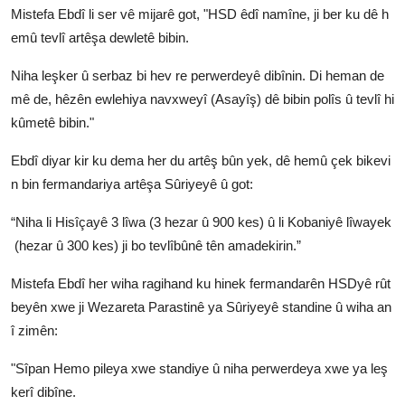
Mistefa Ebdî li ser vê mijarê got, "HSD êdî namîne, ji ber ku dê h
emû tevlî artêşa dewletê bibin.
Niha leşker û serbaz bi hev re perwerdeyê dibînin. Di heman de
mê de, hêzên ewlehiya navxweyî (Asayîş) dê bibin polîs û tevlî hi
kûmetê bibin."
Ebdî diyar kir ku dema her du artêş bûn yek, dê hemû çek bikevi
n bin fermandariya artêşa Sûriyeyê û got:
“Niha li Hisîçayê 3 lîwa (3 hezar û 900 kes) û li Kobaniyê lîwayek
(hezar û 300 kes) ji bo tevlîbûnê tên amadekirin.”
Mistefa Ebdî her wiha ragihand ku hinek fermandarên HSDyê rût
beyên xwe ji Wezareta Parastinê ya Sûriyeyê standine û wiha an
î zimên:
"Sîpan Hemo pileya xwe standiye û niha perwerdeya xwe ya leş
kerî dibîne.