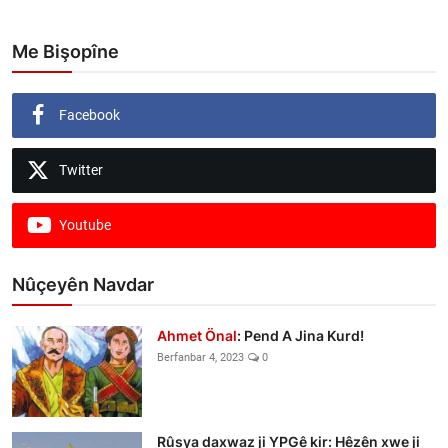
Me Bişopîne
Facebook
Twitter
Youtube
Nûçeyên Navdar
Ahmet Önal
: Pend A Jina Kurd!
Berfanbar 4, 2023
0
Rûsya daxwaz ji YPGê kir: Hêzên xwe ji