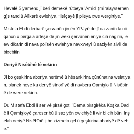
Hevalê Siyamend jî berî demekê rûtbeya 'Amîd' (mîralay/serhen
g)s tand û Alîkarê ewlehiya Hisîçayê jî pileya xwe wergirtiye."
Mistefa Ebdî derbarê şervanên jin ên YPJyê de jî da zanîn ku di
qanûn û pergala artêşê de jin wekî şervanên eniyê cih nagirin, lê
ew dikarin di nava polîsên ewlehiya navxweyî û saziyên sivîl de
bixebitin.
Deriyê Nisêbînê tê vekirin
Ji bo geşkirina aboriya herêmê û hêsankirina çûnûhatina welatiya
n, planek heye ku deriyê sînorî yê di navbera Qamişlo û Nisêbîn
ê de were vekirin.
Dr. Mistefa Ebdî li ser vê pirsê got, "Dema pirsgirêka Koşka Dad
ê li Qamişloyê çareser bû û saziyên ewlehiyê li wir bi cih bûn, înş
elah deriyê Nisêbînê ji bo xizmeta gel û geşkirina aboriyê dê veb
e."