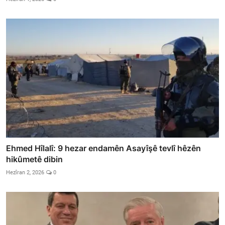
Ehmed Hîlalî: 9 hezar endamên Asayîşê tevlî hêzên
hikûmetê dibin
Hezîran 2, 2026
0