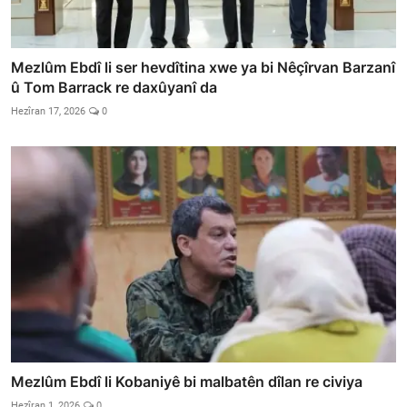
Mezlûm Ebdî li ser hevdîtina xwe ya bi Nêçîrvan Barzanî
û Tom Barrack re daxûyanî da
Hezîran 17, 2026
0
Mezlûm Ebdî li Kobaniyê bi malbatên dîlan re civiya
Hezîran 1, 2026
0