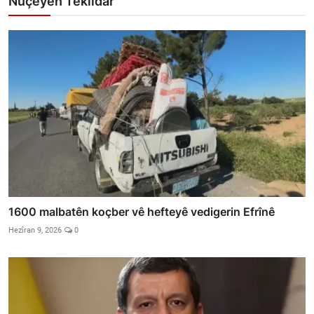
Nûçeyên Têkildar
1600 malbatên koçber vê hefteyê vedigerin Efrînê
Hezîran 9, 2026
0