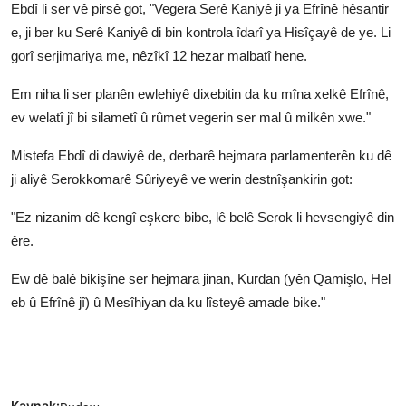
Ebdî li ser vê pirsê got, "Vegera Serê Kaniyê ji ya Efrînê hêsantir
e, ji ber ku Serê Kaniyê di bin kontrola îdarî ya Hisîçayê de ye. Li
gorî serjimariya me, nêzîkî 12 hezar malbatî hene.
Em niha li ser planên ewlehiyê dixebitin da ku mîna xelkê Efrînê,
ev welatî jî bi silametî û rûmet vegerin ser mal û milkên xwe."
Mistefa Ebdî di dawiyê de, derbarê hejmara parlamenterên ku dê
ji aliyê Serokkomarê Sûriyeyê ve werin destnîşankirin got:
"Ez nizanim dê kengî eşkere bibe, lê belê Serok li hevsengiyê din
êre.
Ew dê balê bikişîne ser hejmara jinan, Kurdan (yên Qamişlo, Hel
eb û Efrînê jî) û Mesîhiyan da ku lîsteyê amade bike."
Kaynak: