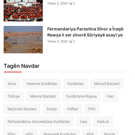
Tebax 5, 2026
0
Fermandariya Parastina Sînor a Îraqê:
Rewşa li ser sînorê Sûriyeyê asayî ye
Tebax 5, 2026
0
Tagên Navdar
Asos
Herema Kurdistan
Kurdistan
Mesud Barzanî
Türkiye
Mesrur Barzani
Kurdistana Rojava
İran
Neçirvan Barzani
Suriye
İntîhar
PKK
Referandûma Serxwebûna Kurdistan
İraq
Kerkuk
Efrin
HSD
Rojavayê Kurdistan
PDK
Bexda