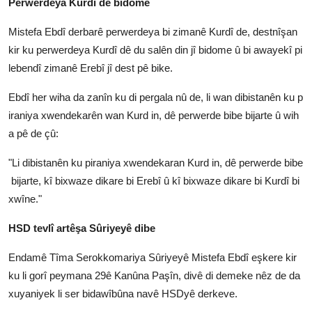
Perwerdeya Kurdî dê bidome
Mistefa Ebdî derbarê perwerdeya bi zimanê Kurdî de, destnîşan
kir ku perwerdeya Kurdî dê du salên din jî bidome û bi awayekî pi
lebendî zimanê Erebî jî dest pê bike.
Ebdî her wiha da zanîn ku di pergala nû de, li wan dibistanên ku p
iraniya xwendekarên wan Kurd in, dê perwerde bibe bijarte û wih
a pê de çû:
"Li dibistanên ku piraniya xwendekaran Kurd in, dê perwerde bibe
bijarte, kî bixwaze dikare bi Erebî û kî bixwaze dikare bi Kurdî bi
xwîne."
HSD tevlî artêşa Sûriyeyê dibe
Endamê Tîma Serokkomariya Sûriyeyê Mistefa Ebdî eşkere kir
ku li gorî peymana 29ê Kanûna Paşîn, divê di demeke nêz de da
xuyaniyek li ser bidawîbûna navê HSDyê derkeve.