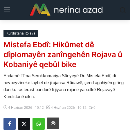
Kurdistan
Kurdistana Rojava
Mistefa Ebdî: Hikûmet dê
Herêm
dîplomayên zanîngehên Rojava û
Jîyan
Kobaniyê qebûl bike
Rojev
Endamê Tîma Serokkomariya Sûriyeyê Dr. Mistefa Ebdî, di
hevpeyvîneke taybet de ji ajansa Rûdawê, çend agahiyên girîng
dan ku rasterast bandorê li jiyana rojane ya xelkê Rojavayê
Lêkolîn
Kurdistanê dikin.
Nerin
4 Hezîran 2026 - 10:12
4 Hezîran 2026 - 10:12
0
Wêne