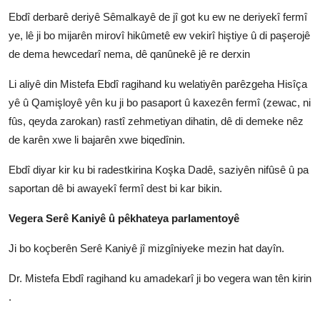
Ebdî derbarê deriyê Sêmalkayê de jî got ku ew ne deriyekî fermî
ye, lê ji bo mijarên mirovî hikûmetê ew vekirî hiştiye û di paşerojê
de dema hewcedarî nema, dê qanûnekê jê re derxin
Li aliyê din Mistefa Ebdî ragihand ku welatiyên parêzgeha Hisîça
yê û Qamişloyê yên ku ji bo pasaport û kaxezên fermî (zewac, ni
fûs, qeyda zarokan) rastî zehmetiyan dihatin, dê di demeke nêz
de karên xwe li bajarên xwe biqedînin.
Ebdî diyar kir ku bi radestkirina Koşka Dadê, saziyên nifûsê û pa
saportan dê bi awayekî fermî dest bi kar bikin.
Vegera Serê Kaniyê û pêkhateya parlamentoyê
Ji bo koçberên Serê Kaniyê jî mizgîniyeke mezin hat dayîn.
Dr. Mistefa Ebdî ragihand ku amadekarî ji bo vegera wan tên kirin
.