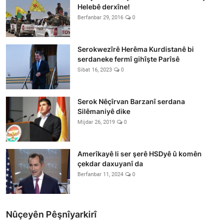
Helebê derxîne!
Berfanbar 29, 2016
0
Serokwezîrê Herêma Kurdistanê bi
serdaneke fermî gihîşte Parîsê
Sibat 16, 2023
0
Serok Nêçîrvan Barzanî serdana
Silêmaniyê dike
Mijdar 26, 2019
0
Amerîkayê li ser şerê HSDyê û komên
çekdar daxuyanî da
Berfanbar 11, 2024
0
Nûçeyên Pêşnîyarkirî