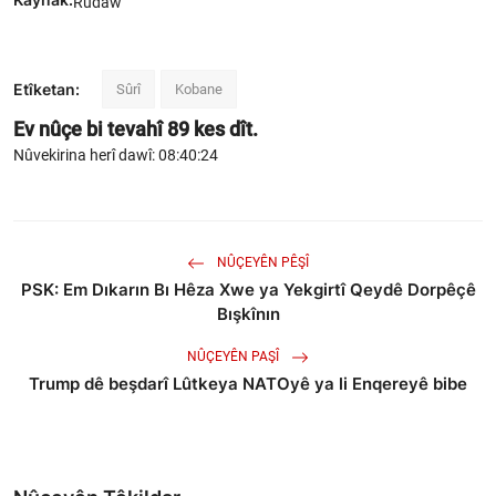
Rudaw
Etîketan:
Sûrî
Kobane
Ev nûçe bi tevahî
89
kes dît.
Nûvekirina herî dawî: 08:40:24
NÛÇEYÊN PÊŞÎ
PSK: Em Dıkarın Bı Hêza Xwe ya Yekgirtî Qeydê Dorpêçê
Bışkînın
NÛÇEYÊN PAŞÎ
Trump dê beşdarî Lûtkeya NATOyê ya li Enqereyê bibe