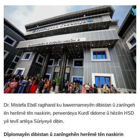
Vidyo
Nivîskar
Arşiv
Têkilî
Türkçe
Kurdi
Dr. Mistefa Ebdî ragihand ku bawernameyên dibistan û zanîngeh
ên herêmê tên naskirin, perwerdeya Kurdî didome û hêzên HSD
yê tevlî artêşa Sûriyeyê dibin.
Dîplomayên dibistan û zanîngehên herêmê tên naskirin