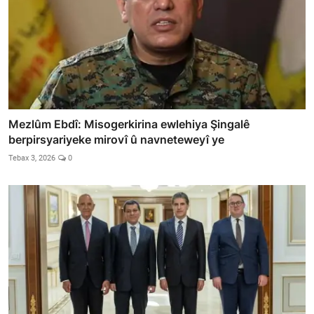
Mezlûm Ebdî: Misogerkirina ewlehiya Şingalê
berpirsyariyeke mirovî û navneteweyî ye
Tebax 3, 2026
0