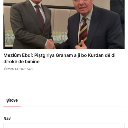
Mezlûm Ebdî: Piştgiriya Graham a ji bo Kurdan dê di
dîrokê de bimîne
Tîrmeh 13, 2026
0
Şîrove
Nav