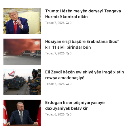
Trump: Hêzên me yên deryayî Tengava
Hurmizê kontrol dikin
Tebax 7, 2026
0
Hûsiyan êrişî başûrê Erebistana Siûdî
kir: 11 sivîl birîndar bûn
Tebax 7, 2026
0
Elî Zeydî hêzên ewlehiyê yên Iraqê xistin
rewşa amadebaşiyê
Tebax 7, 2026
0
Erdogan li ser pêşniyaryasayê
daxuyaniyek belav kir
Tebax 6, 2026
0