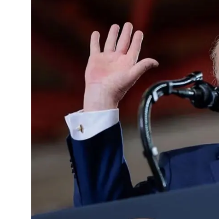
Vidyo
Nivîskar
Arşiv
Têkilî
Türkçe
Kurdi