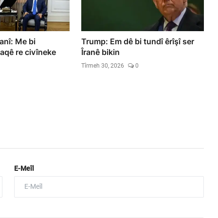
anî: Me bi
Trump: Em dê bi tundî êrîşî ser
aqê re civîneke
Îranê bikin
Tîrmeh 30, 2026
0
E-Meîl