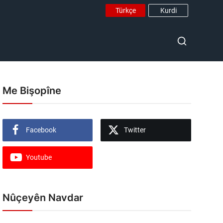
Türkçe
Kurdi
Me Bişopîne
Facebook
Twitter
Youtube
Nûçeyên Navdar