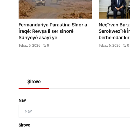
Fermandariya Parastina Sînor a
Nêçîrvan Barz
Îraqê: Rewşa li ser sînorê
Serokwezîrê Îr
Sûriyeyê asayî ye
berhemdar kir
Tebax 5, 2026
0
Tebax 6, 2026
0
Şîrove
Nav
Şîrove