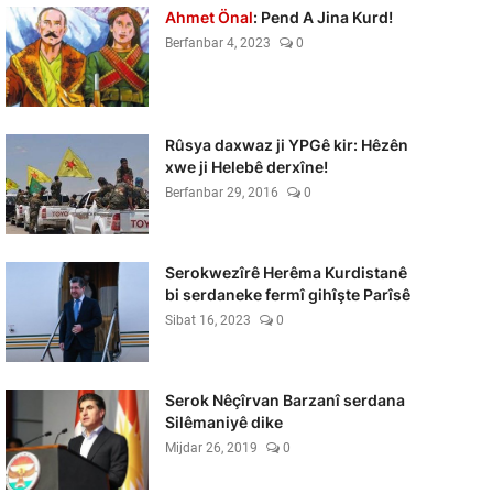
Ahmet Önal
: Pend A Jina Kurd!
Berfanbar 4, 2023
0
Rûsya daxwaz ji YPGê kir: Hêzên
xwe ji Helebê derxîne!
Berfanbar 29, 2016
0
Serokwezîrê Herêma Kurdistanê
bi serdaneke fermî gihîşte Parîsê
Sibat 16, 2023
0
Serok Nêçîrvan Barzanî serdana
Silêmaniyê dike
Mijdar 26, 2019
0