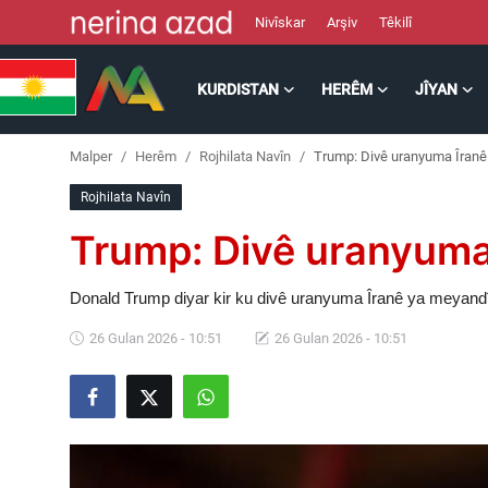
Nivîskar
Arşiv
Têkilî
KURDISTAN
HERÊM
JÎYAN
Kurdistan
Malper
Herêm
Rojhilata Navîn
Trump: Divê uranyuma Îranê 
Herêm
Rojhilata Navîn
Jîyan
Trump: Divê uranyuma 
Rojev
Donald Trump diyar kir ku divê uranyuma Îranê ya meyandî
Lêkolîn
26 Gulan 2026 - 10:51
26 Gulan 2026 - 10:51
Nerin
Wêne