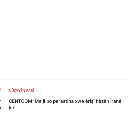
Î
NÛÇEYÊN PAŞÎ
r
CENTCOM: Me ji bo parastina xwe êrîşî hêzên Îranê
n
kir