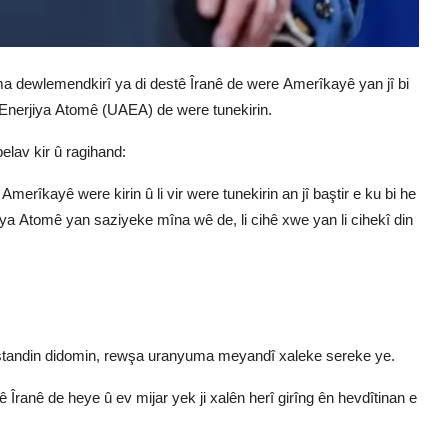
a dewlemendkirî ya di destê Îranê de were Amerîkayê yan jî bi
 Enerjiya Atomê (UAEA) de were tunekirin.
lav kir û ragihand:
îkayê were kirin û li vir were tunekirin an jî baştir e ku bi he
ya Atomê yan saziyeke mîna wê de, li cihê xwe yan li cihekî din
 û standin didomin, rewşa uranyuma meyandî xaleke sereke ye.
Îranê de heye û ev mijar yek ji xalên herî girîng ên hevdîtinan e