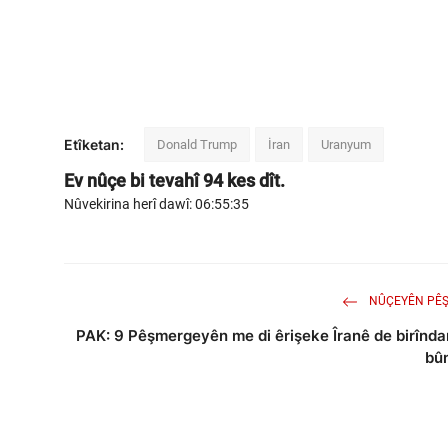
Etîketan:
Donald Trump
İran
Uranyum
Ev nûçe bi tevahî
94
kes dît.
Nûvekirina herî dawî: 06:55:35
NÛÇEYÊN PÊŞ
PAK: 9 Pêşmergeyên me di êrişeke Îranê de birînda
bû