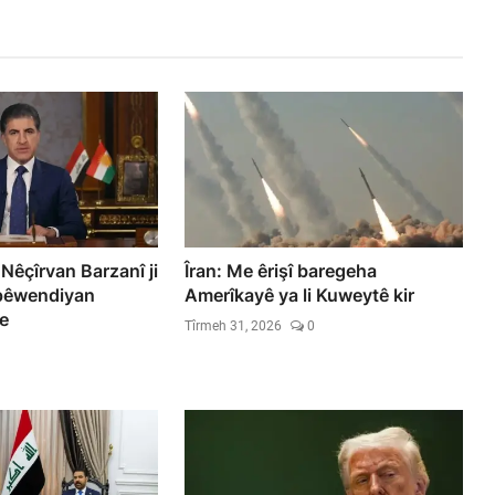
Nêçîrvan Barzanî ji
Îran: Me êrişî baregeha
 pêwendiyan
Amerîkayê ya li Kuweytê kir
e
Tîrmeh 31, 2026
0