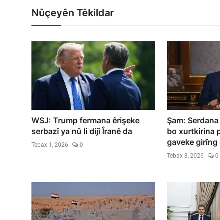
Nûçeyên Têkildar
WSJ: Trump fermana êrişeke
Şam: Serdana 
serbazî ya nû li dijî Îranê da
bo xurtkirina
gaveke girîng 
Tebax 1, 2026
0
Tebax 3, 2026
0