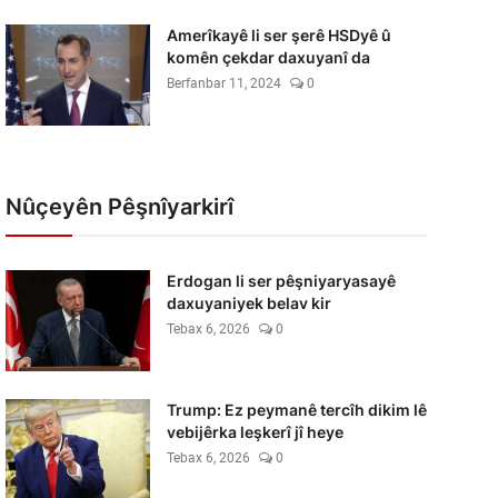
Amerîkayê li ser şerê HSDyê û
komên çekdar daxuyanî da
Berfanbar 11, 2024
0
Nûçeyên Pêşnîyarkirî
Erdogan li ser pêşniyaryasayê
daxuyaniyek belav kir
Tebax 6, 2026
0
Trump: Ez peymanê tercîh dikim lê
vebijêrka leşkerî jî heye
Tebax 6, 2026
0