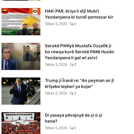
HAK-PAR, êrişa li dijî Mukrî
Yezdanpena bi tundî şermezar kir
Tebax 5, 2026
0
Serokê PWKyê Mustafa Ozçelîk ji
bo rewşa kurê Serokê PAKê Husên
Yezdanpena li gel wî axivî
Tebax 5, 2026
0
Trump ji Îranê re: "An peyman an jî
êrîşeke leşkerî ya kujer"
Tebax 5, 2026
0
Di yasaya pêvajoyê de çi û çi
hene?
Tebax 5, 2026
0