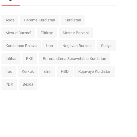
Asos
Herema Kurdistan
Kurdistan
Mesud Barzanî
Türkiye
Mesrur Barzani
Kurdistana Rojava
İran
Neçirvan Barzani
Suriye
İntîhar
PKK
Referandûma Serxwebûna Kurdistan
İraq
Kerkuk
Efrin
HSD
Rojavayê Kurdistan
PDK
Bexda