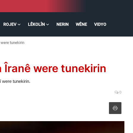
ROJEV
LÊKOLÎN
NERIN
WÊNE
VIDYO
were tunekirin
Îranê were tunekirin
 were tunekirin.
0