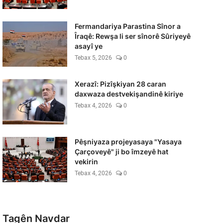
Fermandariya Parastina Sînor a
Îraqê: Rewşa li ser sînorê Sûriyeyê
asayî ye
Tebax 5, 2026
0
Xerazî: Pizîşkiyan 28 caran
daxwaza destvekişandinê kiriye
Tebax 4, 2026
0
Pêşniyaza projeyasaya "Yasaya
Çarçoveyê" ji bo îmzeyê hat
vekirin
Tebax 4, 2026
0
Tagên Navdar