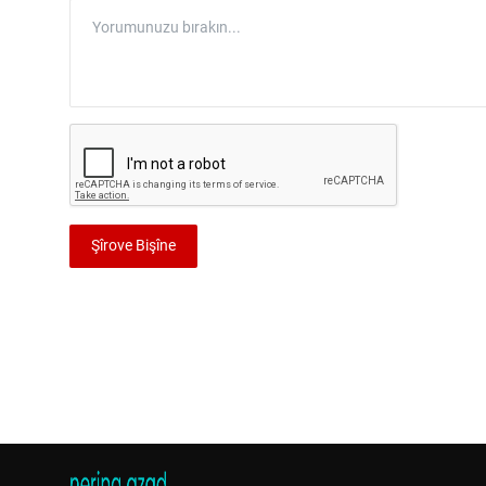
Şîrove Bişîne