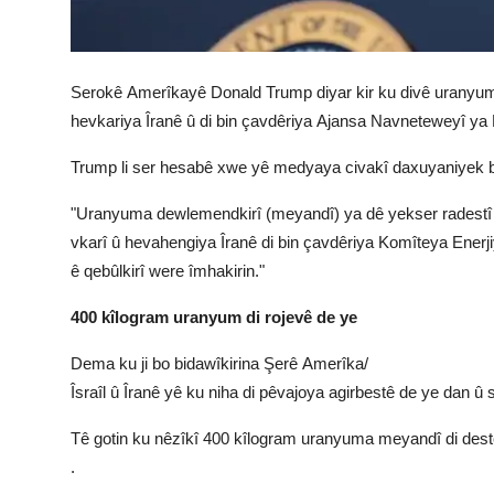
Serokê Amerîkayê Donald Trump diyar kir ku divê uranyum
hevkariya Îranê û di bin çavdêriya Ajansa Navneteweyî ya
Trump li ser hesabê xwe yê medyaya civakî daxuyaniyek be
"Uranyuma dewlemendkirî (meyandî) ya dê yekser radestî Amer
vkarî û hevahengiya Îranê di bin çavdêriya Komîteya Enerji
ê qebûlkirî were îmhakirin."
400 kîlogram uranyum di rojevê de ye
Dema ku ji bo bidawîkirina Şerê Amerîka/
Îsraîl û Îranê yê ku niha di pêvajoya agirbestê de ye dan
Tê gotin ku nêzîkî 400 kîlogram uranyuma meyandî di destê 
.