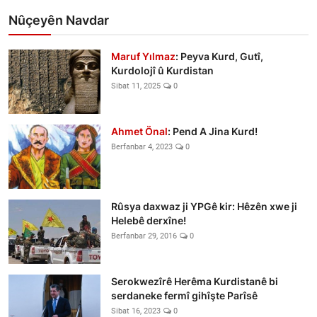
Nûçeyên Navdar
Maruf Yılmaz
: Peyva Kurd, Gutî,
Kurdolojî û Kurdistan
Sibat 11, 2025
0
Ahmet Önal
: Pend A Jina Kurd!
Berfanbar 4, 2023
0
Rûsya daxwaz ji YPGê kir: Hêzên xwe ji
Helebê derxîne!
Berfanbar 29, 2016
0
Serokwezîrê Herêma Kurdistanê bi
serdaneke fermî gihîşte Parîsê
Sibat 16, 2023
0