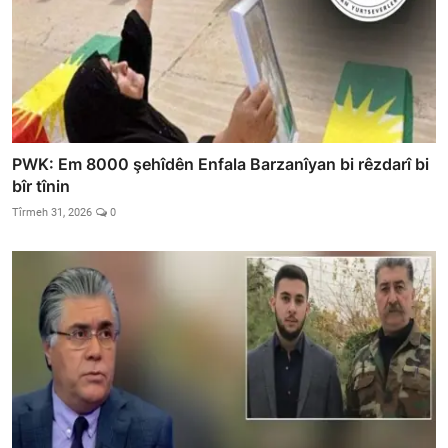
PWK: Em 8000 şehîdên Enfala Barzanîyan bi rêzdarî bi
bîr tînin
Tîrmeh 31, 2026
0