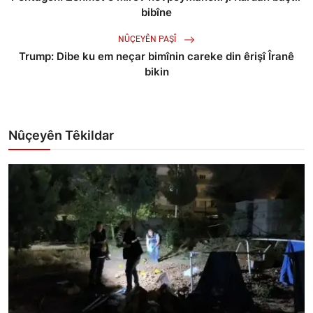
bibîne
NÛÇEYÊN PAŞÎ
Trump: Dibe ku em neçar bimînin careke din êrişî Îranê
bikin
Nûçeyên Têkildar