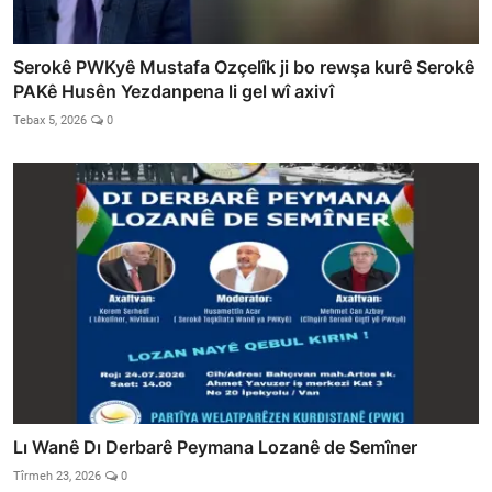
Serokê PWKyê Mustafa Ozçelîk ji bo rewşa kurê Serokê
PAKê Husên Yezdanpena li gel wî axivî
Tebax 5, 2026
0
Lı Wanê Dı Derbarê Peymana Lozanê de Semîner
Tîrmeh 23, 2026
0