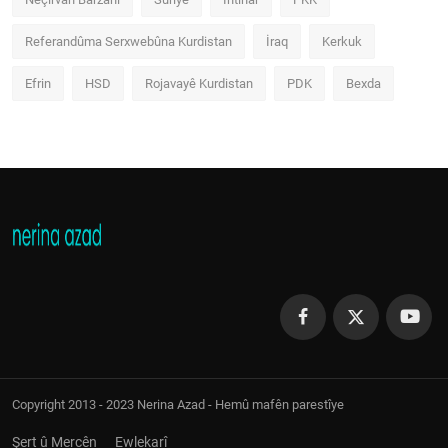
Referandûma Serxwebûna Kurdistan
İraq
Kerkuk
Efrin
HSD
Rojavayê Kurdistan
PDK
Bexda
Copyright 2013 - 2023 Nerina Azad - Hemû mafên parestîye
Şert û Mercên
Ewlekarî