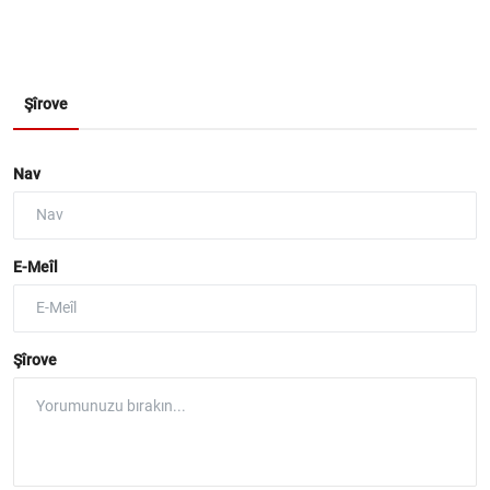
Şîrove
Nav
E-Meîl
Şîrove