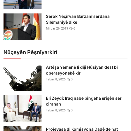
Serok Nêçîrvan Barzanî serdana
Silêmaniyê dike
Mijdar 26, 2019
0
Nûçeyên Pêşnîyarkirî
Artêşa Yemenê li dijî Hûsiyan dest bi
operasyonekê kir
Tebax 8, 2026
0
Elî Zeydî: Iraq nabe bingeha êrîşên ser
cîranan
Tebax 8, 2026
0
Projeyasa di Komîsyona Dadê de hat