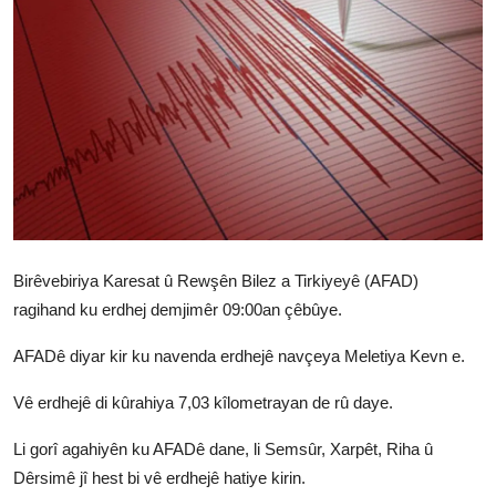
Vidyo
Nivîskar
Arşiv
Têkilî
Türkçe
Kurdi
Birêvebiriya Karesat û Rewşên Bilez a Tirkiyeyê (AFAD)
ragihand ku erdhej demjimêr 09:00an çêbûye.
AFADê diyar kir ku navenda erdhejê navçeya Meletiya Kevn e.
Vê erdhejê di kûrahiya 7,03 kîlometrayan de rû daye.
Li gorî agahiyên ku AFADê dane, li Semsûr, Xarpêt, Riha û
Dêrsimê jî hest bi vê erdhejê hatiye kirin.