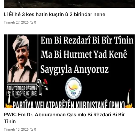
Li Êlihê 3 kes hatin kuştin û 2 birîndar hene
Tîrmeh 27, 2026
0
PWK: Em Dr. Abdurahman Qasimlo Bi Rêzdarî Bi Bîr
Tînin
Tîrmeh 13, 2026
0