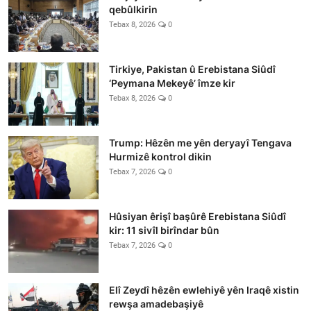
qebûlkirin
Tebax 8, 2026
0
Tirkiye, Pakistan û Erebistana Siûdî
‘Peymana Mekeyê’ îmze kir
Tebax 8, 2026
0
Trump: Hêzên me yên deryayî Tengava
Hurmizê kontrol dikin
Tebax 7, 2026
0
Hûsiyan êrişî başûrê Erebistana Siûdî
kir: 11 sivîl birîndar bûn
Tebax 7, 2026
0
Elî Zeydî hêzên ewlehiyê yên Iraqê xistin
rewşa amadebaşiyê