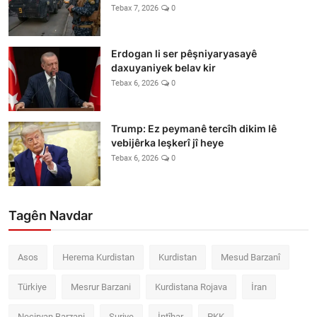
Tebax 7, 2026
0
Erdogan li ser pêşniyaryasayê
daxuyaniyek belav kir
Tebax 6, 2026
0
Trump: Ez peymanê tercîh dikim lê
vebijêrka leşkerî jî heye
Tebax 6, 2026
0
Tagên Navdar
Asos
Herema Kurdistan
Kurdistan
Mesud Barzanî
Türkiye
Mesrur Barzani
Kurdistana Rojava
İran
Neçirvan Barzani
Suriye
İntîhar
PKK