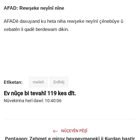
AFAD: Rewşeke neyînî nîne
AFADê daxuyand ku heta niha rewşeke neyînî çênebûye û
xebatên li qadê berdewam dikin.
Etîketan:
meleti
Erdhêj
Ev nûçe bi tevahî
119
kes dît.
Nûvekirina herî dawî: 10:40:06
NÛÇEYÊN PÊŞÎ
Pentagon: Zehmet e mirov hevpeymanekî ji Kurdan baştir