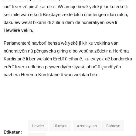
cidî li ser vê pirsê kar dike. Wî amaje bi wê yekê jî kir ku erkê li
ser milê wan e ku li Bexdayê zextê bikin û astengên îdarî rakin,
daku ew welat bikarin di zûtirîn dem de nûneratiyên xwe li
Hewlêrê vekin.
Parlamenterê navborî behsa wê yekê jî kir ku vekirina van
nûneratiyên nû pêngaveka giring e bo vebûna zêdetir a Herêma
Kurdistanê li ber welatên Erebî û cîhanê, ku ev yek dê bandoreka
erênî li ser xurtkirina peywendiyên siyasî, aborî û çandî yên
navbera Herêma Kurdistanê û wan welatan bike.
Hewler
Ukrayna
Azerbaycan
Bahreyn
Etîketan: