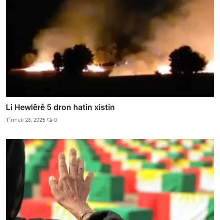
Li Hewlêrê 5 dron hatin xistin
Tîrmeh 28, 2026
0