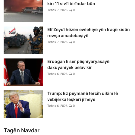
kir: 11 sivîl birîndar bûn
Tebax 7, 2026
0
Elî Zeydî hêzên ewlehiyê yên Iraqê xistin
rewşa amadebaşiyê
Tebax 7, 2026
0
Erdogan li ser pêşniyaryasayê
daxuyaniyek belav kir
Tebax 6, 2026
0
Trump: Ez peymanê tercîh dikim lê
vebijêrka leşkerî jî heye
Tebax 6, 2026
0
Tagên Navdar