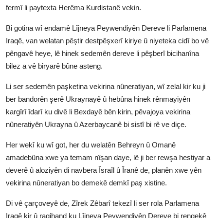
fermî li paytexta Herêma Kurdistanê vekin.
Bi gotina wî endamê Lîjneya Peywendiyên Dereve li Parlamena
Iraqê, van welatan pêştir destpêşxerî kiriye û niyeteka cidî bo vê
pêngavê heye, lê hinek sedemên dereve li pêşberî bicihanîna
bilez a vê biryarê bûne asteng.
Li ser sedemên paşketina vekirina nûneratiyan, wî zelal kir ku ji
ber bandorên şerê Ukraynayê û hebûna hinek rênmayiyên
kargîrî îdarî ku divê li Bexdayê bên kirin, pêvajoya vekirina
nûneratiyên Ukrayna û Azerbaycanê bi sistî bi rê ve diçe.
Her wekî ku wî got, her du welatên Behreyn û Omanê
amadebûna xwe ya temam nîşan daye, lê ji ber rewşa hestiyar a
deverê û aloziyên di navbera Îsraîl û Îranê de, planên xwe yên
vekirina nûneratiyan bo demekê demkî paş xistine.
Di vê çarçoveyê de, Zîrek Zêbarî tekezî li ser rola Parlamena
Iraqê kir û ragihand ku Lîjneya Peywendiyên Dereve bi rengekê