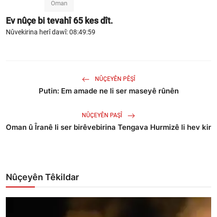
Oman
Ev nûçe bi tevahî
65
kes dît.
Nûvekirina herî dawî: 08:49:59
NÛÇEYÊN PÊŞÎ
Putin: Em amade ne li ser maseyê rûnên
NÛÇEYÊN PAŞÎ
Oman û Îranê li ser birêvebirina Tengava Hurmizê li hev kir
Nûçeyên Têkildar