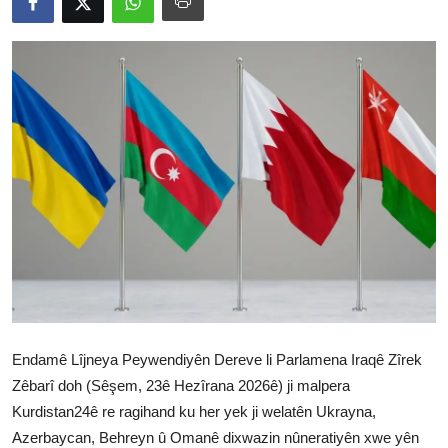
Vidyo
Nivîskar
Arşiv
Têkilî
Türkçe
Kurdi
Endamê Lîjneya Peywendiyên Dereve li Parlamena Iraqê Zîrek
Zêbarî doh (Sêşem, 23ê Hezîrana 2026ê) ji malpera
Kurdistan24ê re ragihand ku her yek ji welatên Ukrayna,
Azerbaycan, Behreyn û Omanê dixwazin nûneratiyên xwe yên