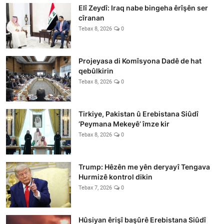
Elî Zeydî: Iraq nabe bingeha êrîşên ser
cîranan
Tebax 8, 2026
0
Projeyasa di Komîsyona Dadê de hat
qebûlkirin
Tebax 8, 2026
0
Tirkiye, Pakistan û Erebistana Siûdî
‘Peymana Mekeyê’ îmze kir
Tebax 8, 2026
0
Trump: Hêzên me yên deryayî Tengava
Hurmizê kontrol dikin
Tebax 7, 2026
0
Hûsiyan êrişî başûrê Erebistana Siûdî