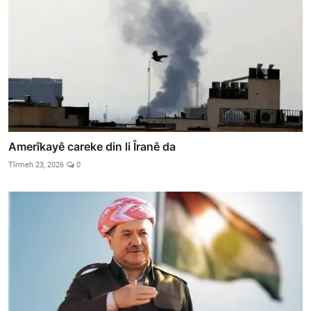
Amerîkayê careke din li Îranê da
Tîrmeh 23, 2026
0