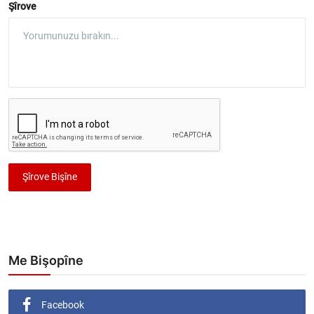
Şîrove
Şîrove Bişîne
Me Bişopîne
Facebook