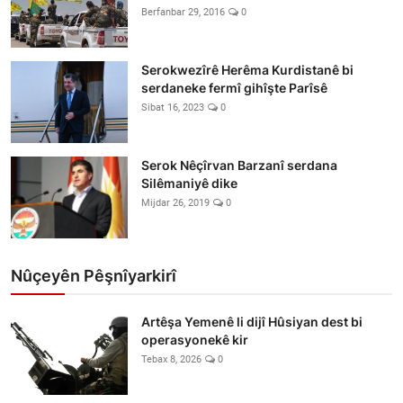
Berfanbar 29, 2016
0
Serokwezîrê Herêma Kurdistanê bi
serdaneke fermî gihîşte Parîsê
Sibat 16, 2023
0
Serok Nêçîrvan Barzanî serdana
Silêmaniyê dike
Mijdar 26, 2019
0
Nûçeyên Pêşnîyarkirî
Artêşa Yemenê li dijî Hûsiyan dest bi
operasyonekê kir
Tebax 8, 2026
0