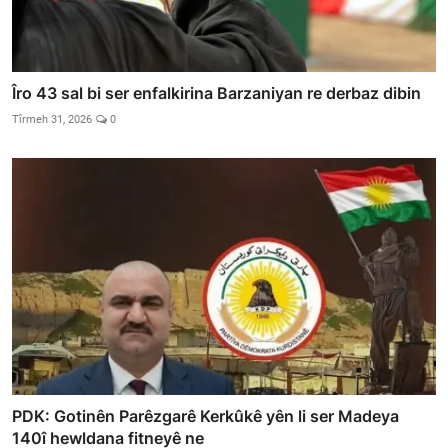
Îro 43 sal bi ser enfalkirina Barzaniyan re derbaz dibin
Tîrmeh 31, 2026
0
PDK: Gotinên Parêzgarê Kerkûkê yên li ser Madeya
140î hewldana fitneyê ne