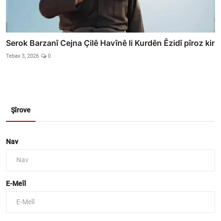
Serok Barzanî Cejna Çilê Havînê li Kurdên Êzidî pîroz kir
Tebax 3, 2026
0
Şîrove
Nav
E-Meîl