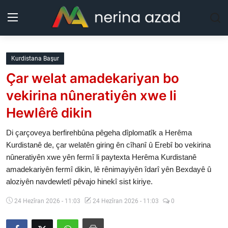
Kurdistan
Kurdistana Başur
Çar welat amadekariyan bo
Herêm
vekirina nûneratiyên xwe li
Jîyan
Hewlêrê dikin
Rojev
Di çarçoveya berfirehbûna pêgeha dîplomatîk a Herêma
Kurdistanê de, çar welatên giring ên cîhanî û Erebî bo vekirina
nûneratiyên xwe yên fermî li paytexta Herêma Kurdistanê
Lêkolîn
amadekariyên fermî dikin, lê rênimayiyên îdarî yên Bexdayê û
aloziyên navdewletî pêvajo hinekî sist kiriye.
Nerin
24 Hezîran 2026 - 11:03
24 Hezîran 2026 - 11:03
0
Wêne