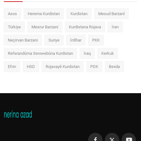
Asos
Herema Kurdistan
Kurdistan
Mesud Barzanî
Türkiye
Mesrur Barzani
Kurdistana Rojava
İran
Neçirvan Barzani
Suriye
İntîhar
PKK
Referandûma Serxwebûna Kurdistan
İraq
Kerkuk
Efrin
HSD
Rojavayê Kurdistan
PDK
Bexda