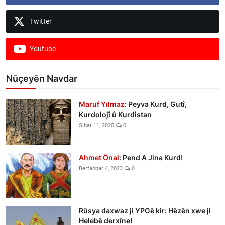
Twitter
Youtube
Nûçeyên Navdar
Maruf Yılmaz
: Peyva Kurd, Gutî,
Kurdolojî û Kurdistan
Sibat 11, 2025
0
Ahmet Önal
: Pend A Jina Kurd!
Berfanbar 4, 2023
0
Rûsya daxwaz ji YPGê kir: Hêzên xwe ji
Helebê derxîne!