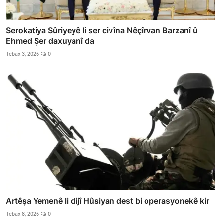
Serokatiya Sûriyeyê li ser civîna Nêçîrvan Barzanî û
Ehmed Şer daxuyanî da
Tebax 3, 2026
0
Artêşa Yemenê li dijî Hûsiyan dest bi operasyonekê kir
Tebax 8, 2026
0