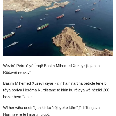
Vidyo
Nivîskar
Arşiv
Têkilî
Türkçe
Kurdi
Wezîrê Petrolê yê Îraqê Basim Mihemed Xuzeyr ji ajansa
Rûdawê re axivî.
Basim Mihemed Xuzeyr diyar kir, niha hinartina petrolê tenê bi
rêya boriya Herêma Kurdistanê tê kirin ku rêjeya wê nêzîkî 200
hezar bermîlan e.
Wî her wiha destnîşan kir ku "rêjeyeke kêm" jî di Tengava
Hurmizê re tê hinartin û got: