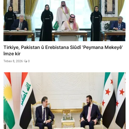
Tirkiye, Pakistan û Erebistana Siûdî ‘Peymana Mekeyê’
îmze kir
Tebax 8, 2026
0