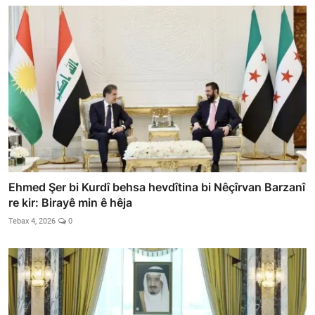
Ehmed Şer bi Kurdî behsa hevdîtina bi Nêçîrvan Barzanî
re kir: Birayê min ê hêja
Tebax 4, 2026
0