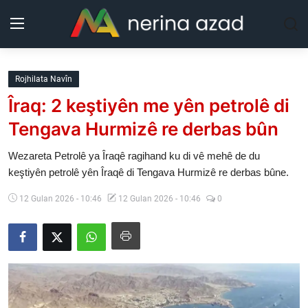
Kurdistan
Rojhilata Navîn
Îraq: 2 keştiyên me yên petrolê di
Herêm
Tengava Hurmizê re derbas bûn
Jîyan
Wezareta Petrolê ya Îraqê ragihand ku di vê mehê de du
keştiyên petrolê yên Îraqê di Tengava Hurmizê re derbas bûne.
Rojev
12 Gulan 2026 - 10:46
12 Gulan 2026 - 10:46
0
Lêkolîn
Nerin
Wêne