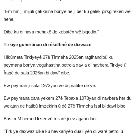
"Em hîn jî mijûlî çakkirina boriyê ne ji ber ku gelek pirsgirêkên wê
hene.
Dibe ku di nava mehekê de xebatên wê biqedin."
Tirkiye guhertinan di rêkeftinê de dixwaze
Hikûmeta Tirkiyeyê 27ê Tîrmeha 2025an ragihandibû ku
peymana boriya veguhastina petrola xav a di navbera Tirkiye û
Îraqê de sala 2026an bi dawî dibe.
Ew peyman ji sala 1973yan ve di pratîkê de ye.
Ew peymana cara yekem 27ê Tebaxa 1973yan di navbera her du
welatan de hatibû îmzekirin û dê 27ê Tîrmeha îsal bi dawî bibe.
Basim Mihemed li ser vê mijarê jî ev agahî dan:
"Tirkiye daxwaz dike ku hevkariyên dualî yên di warê petrol û