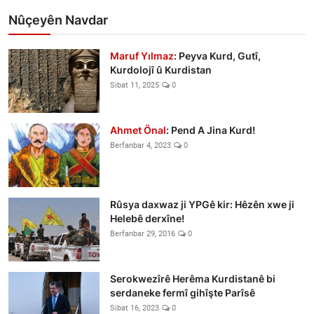
Nûçeyên Navdar
Maruf Yılmaz
: Peyva Kurd, Gutî,
Kurdolojî û Kurdistan
Sibat 11, 2025
0
Ahmet Önal
: Pend A Jina Kurd!
Berfanbar 4, 2023
0
Rûsya daxwaz ji YPGê kir: Hêzên xwe ji
Helebê derxîne!
Berfanbar 29, 2016
0
Serokwezîrê Herêma Kurdistanê bi
serdaneke fermî gihîşte Parîsê
Sibat 16, 2023
0