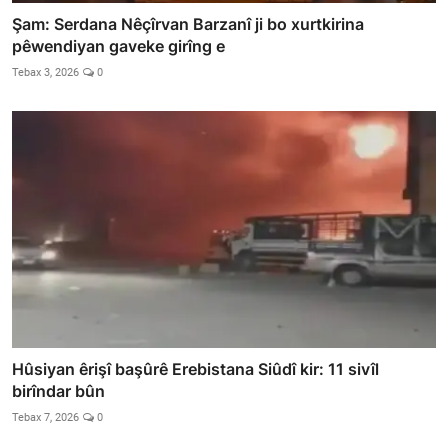
Şam: Serdana Nêçîrvan Barzanî ji bo xurtkirina
pêwendiyan gaveke girîng e
Tebax 3, 2026
0
Hûsiyan êrişî başûrê Erebistana Siûdî kir: 11 sivîl
birîndar bûn
Tebax 7, 2026
0