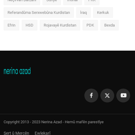
Referandûma Serxwebûna Kurdistan
İraq
Kerkuk
Efrin
HSD
Rojavayê Kurdistan
PDK
Bexda
Copyright 2013 - 2023 Nerina Azad - Hemû mafên parestîye
Şert û Mercên
Ewlekarî