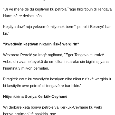
"Di vê mehê de du keştiyên ku petrola Îraqê hilgirtibûn di Tengava
Hurmizê re derbas bûn.
Keştiya dawî roja yekşemê milyonek bermîl petrol li Besreyê bar
kir."
"Xwediyên keştiyan nikarin rîskê wergirin"
Wezareta Petrolê ya Îraqê ragihand, "Eger Tengava Hurmizê
vebe, di nava hefteyekê de em dikarin careke din bigihin şiyana
hinartina 3 milyon bermîlan.
Pirsgirêk ew e ku xwediyên keştiyan niha nikarin rîskê wergirin û
bi keştiyên xwe petrolê di tengavê re bar bikin."
Nûjenkirina Boriya Kerkûk-Ceyhanê
Wî derbarê xeta boriya petrolê ya Kerkûk-Ceyhanê ku wekî
boriya niştimanî tê naskirin, got: