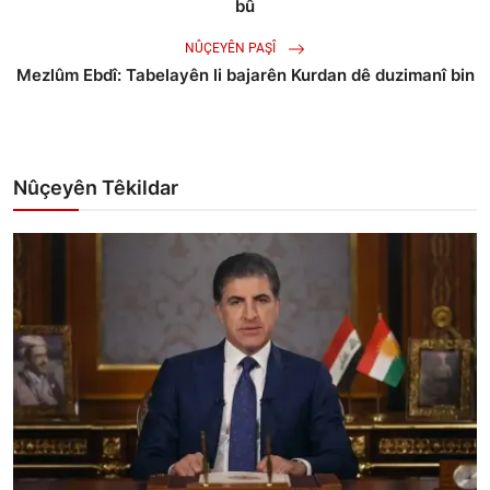
bû
NÛÇEYÊN PAŞÎ
Mezlûm Ebdî: Tabelayên li bajarên Kurdan dê duzimanî bin
Nûçeyên Têkildar