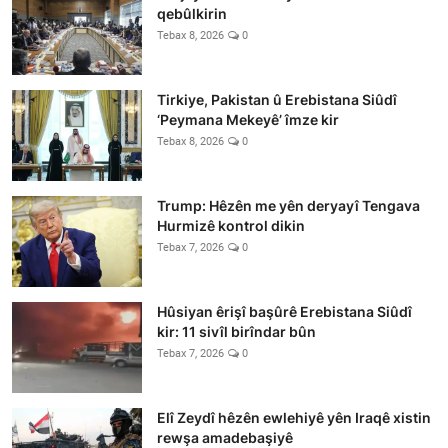
qebûlkirin
Tebax 8, 2026
0
Tirkiye, Pakistan û Erebistana Siûdî
‘Peymana Mekeyê’ îmze kir
Tebax 8, 2026
0
Trump: Hêzên me yên deryayî Tengava
Hurmizê kontrol dikin
Tebax 7, 2026
0
Hûsiyan êrişî başûrê Erebistana Siûdî
kir: 11 sivîl birîndar bûn
Tebax 7, 2026
0
Elî Zeydî hêzên ewlehiyê yên Iraqê xistin
rewşa amadebaşiyê