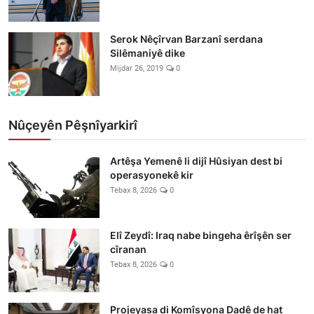
Serok Nêçîrvan Barzanî serdana
Silêmaniyê dike
Mijdar 26, 2019
0
Nûçeyên Pêşnîyarkirî
Artêşa Yemenê li dijî Hûsiyan dest bi
operasyonekê kir
Tebax 8, 2026
0
Elî Zeydî: Iraq nabe bingeha êrîşên ser
cîranan
Tebax 8, 2026
0
Projeyasa di Komîsyona Dadê de hat