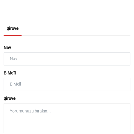
Şîrove
Nav
E-Meîl
Şîrove