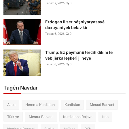
Tebax 7, 2026
0
Erdogan li ser pêşniyaryasayê
daxuyaniyek belav kir
Tebax 6, 2026
0
Trump: Ez peymanê tercîh dikim lê
vebijêrka leşkerî jî heye
Tebax 6, 2026
0
Tagên Navdar
Asos
Herema Kurdistan
Kurdistan
Mesud Barzanî
Türkiye
Mesrur Barzani
Kurdistana Rojava
İran
Neçirvan Barzani
Suriye
İntîhar
PKK