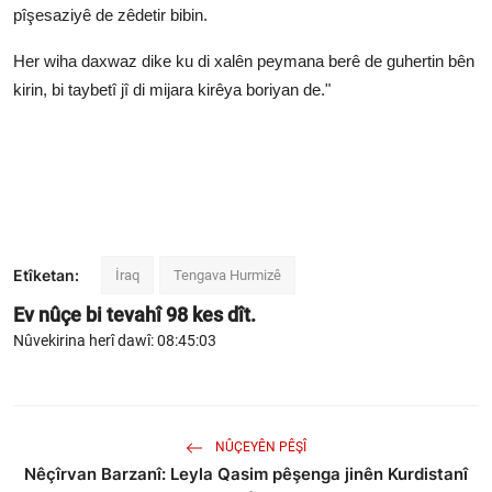
pîşesaziyê de zêdetir bibin.
Her wiha daxwaz dike ku di xalên peymana berê de guhertin bên
kirin, bi taybetî jî di mijara kirêya boriyan de."
Etîketan:
İraq
Tengava Hurmizê
Ev nûçe bi tevahî
98
kes dît.
Nûvekirina herî dawî: 08:45:03
NÛÇEYÊN PÊŞÎ
Nêçîrvan Barzanî: Leyla Qasim pêşenga jinên Kurdistanî