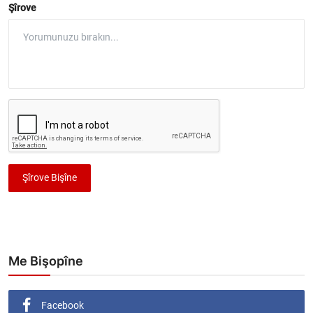
Şîrove
Şîrove Bişîne
Me Bişopîne
Facebook