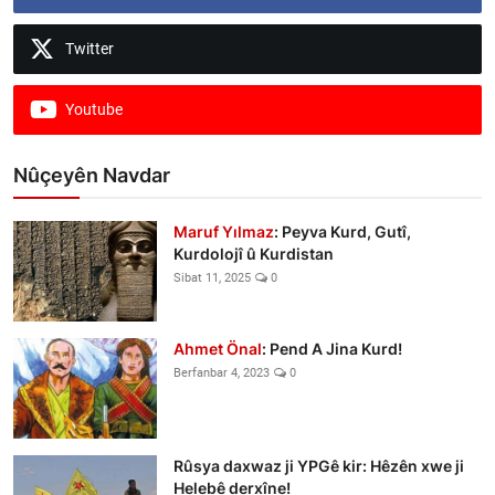
Twitter
Youtube
Nûçeyên Navdar
Maruf Yılmaz
: Peyva Kurd, Gutî,
Kurdolojî û Kurdistan
Sibat 11, 2025
0
Ahmet Önal
: Pend A Jina Kurd!
Berfanbar 4, 2023
0
Rûsya daxwaz ji YPGê kir: Hêzên xwe ji
Helebê derxîne!