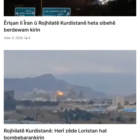
Êrişan li Îran û Rojhilatê Kurdistanê heta sibehê
berdewam kirin
Adar 4, 2026
0
Rojhilatê Kurdistanê: Herî zêde Loristan hat
bombebarankirin