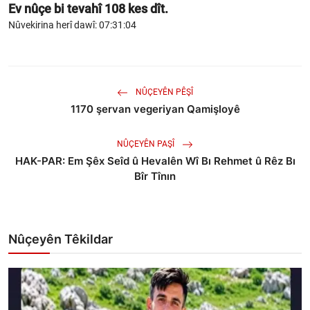
Ev nûçe bi tevahî
108
kes dît.
Nûvekirina herî dawî: 07:31:04
NÛÇEYÊN PÊŞÎ
1170 şervan vegeriyan Qamişloyê
NÛÇEYÊN PAŞÎ
HAK-PAR: Em Şêx Seîd û Hevalên Wî Bı Rehmet û Rêz Bı
Bîr Tînın
Nûçeyên Têkildar