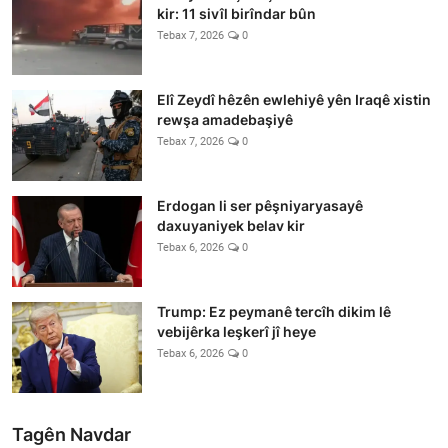
kir: 11 sivîl birîndar bûn
Tebax 7, 2026
0
Elî Zeydî hêzên ewlehiyê yên Iraqê xistin
rewşa amadebaşiyê
Tebax 7, 2026
0
Erdogan li ser pêşniyaryasayê
daxuyaniyek belav kir
Tebax 6, 2026
0
Trump: Ez peymanê tercîh dikim lê
vebijêrka leşkerî jî heye
Tebax 6, 2026
0
Tagên Navdar