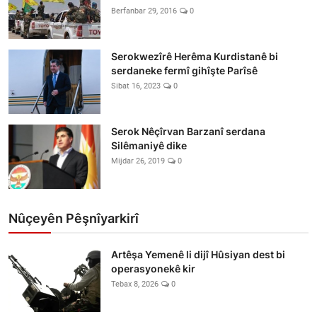
Berfanbar 29, 2016
0
Serokwezîrê Herêma Kurdistanê bi
serdaneke fermî gihîşte Parîsê
Sibat 16, 2023
0
Serok Nêçîrvan Barzanî serdana
Silêmaniyê dike
Mijdar 26, 2019
0
Nûçeyên Pêşnîyarkirî
Artêşa Yemenê li dijî Hûsiyan dest bi
operasyonekê kir
Tebax 8, 2026
0