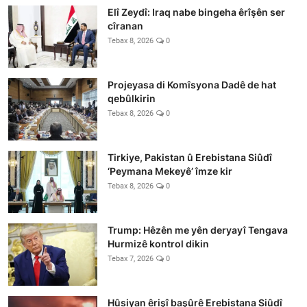
Elî Zeydî: Iraq nabe bingeha êrîşên ser
cîranan
Tebax 8, 2026
0
Projeyasa di Komîsyona Dadê de hat
qebûlkirin
Tebax 8, 2026
0
Tirkiye, Pakistan û Erebistana Siûdî
‘Peymana Mekeyê’ îmze kir
Tebax 8, 2026
0
Trump: Hêzên me yên deryayî Tengava
Hurmizê kontrol dikin
Tebax 7, 2026
0
Hûsiyan êrişî başûrê Erebistana Siûdî