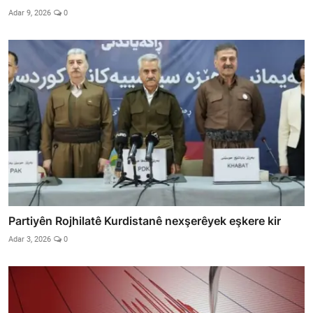
Adar 9, 2026
0
Partiyên Rojhilatê Kurdistanê nexşerêyek eşkere kir
Adar 3, 2026
0