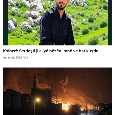
Kolberê Serdeştî ji aliyê hêzên Îranê ve hat kuştin
Gulan 26, 2026
0