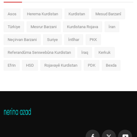
Asos
Herema Kurdistan
Kurdistan
Mesud Barzanî
Türkiye
Mesrur Barzani
Kurdistana Rojava
İran
Neçirvan Barzani
Suriye
İntîhar
PKK
Referandûma Serxwebûna Kurdistan
İraq
Kerkuk
Efrin
HSD
Rojavayê Kurdistan
PDK
Bexda