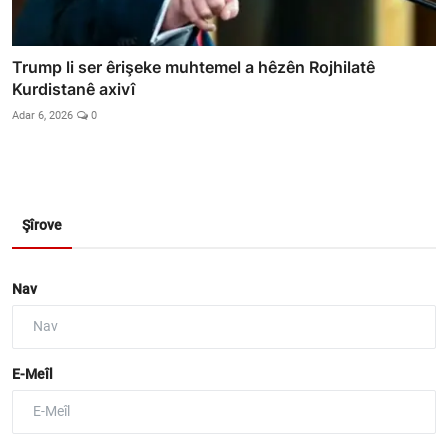
Trump li ser êrişeke muhtemel a hêzên Rojhilatê
Kurdistanê axivî
Adar 6, 2026
0
Şîrove
Nav
E-Meîl