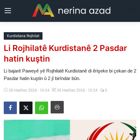
Kurdistan
Kurdistana Rojhilat
Li Rojhilatê Kurdistanê 2 Pasdar
Herêm
hatin kuştin
Jîyan
Li bajarê Paweyê yê Rojhilatê Kurdistanê di êrişeke bi çekan de 2
Pasdar hatin kuştin û 2 jî birîndar bûn.
Rojev
30 Hezîran 2026 - 10:24
30 Hezîran 2026 - 10:24
0
Lêkolîn
Nerin
Wêne