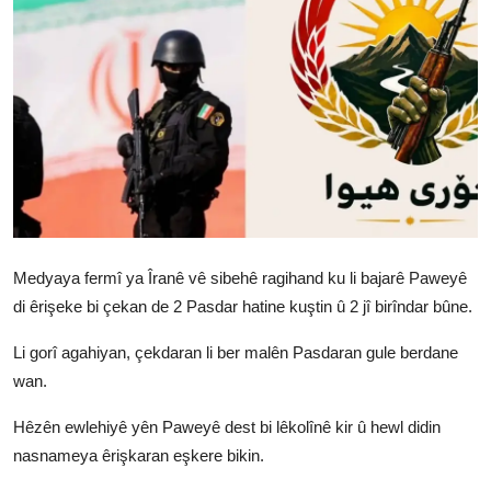
Vidyo
Nivîskar
Arşiv
Têkilî
Türkçe
Kurdi
Medyaya fermî ya Îranê vê sibehê ragihand ku li bajarê Paweyê
di êrişeke bi çekan de 2 Pasdar hatine kuştin û 2 jî birîndar bûne.
Li gorî agahiyan, çekdaran li ber malên Pasdaran gule berdane
wan.
Hêzên ewlehiyê yên Paweyê dest bi lêkolînê kir û hewl didin
nasnameya êrişkaran eşkere bikin.