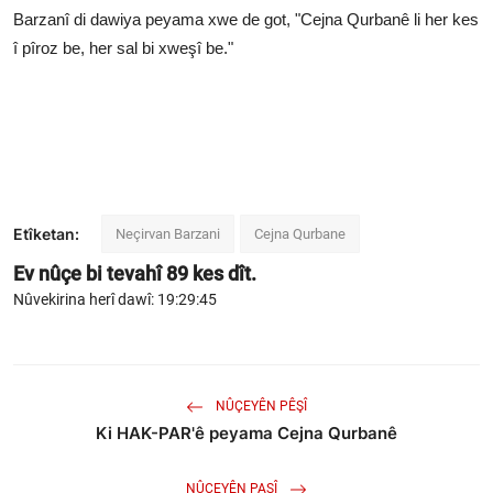
Barzanî di dawiya peyama xwe de got, "Cejna Qurbanê li her kes
î pîroz be, her sal bi xweşî be."
Etîketan:
Neçirvan Barzani
Cejna Qurbane
Ev nûçe bi tevahî
89
kes dît.
Nûvekirina herî dawî: 19:29:45
NÛÇEYÊN PÊŞÎ
Ki HAK-PAR'ê peyama Cejna Qurbanê
NÛÇEYÊN PAŞÎ