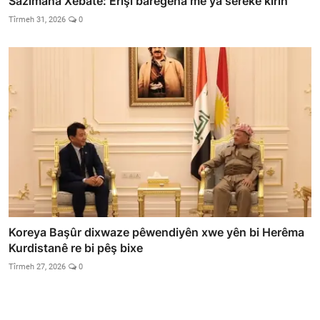
Sazimana Xebatê: Êrişî baregeha me ya sereke kirin
Tîrmeh 31, 2026
0
Koreya Başûr dixwaze pêwendiyên xwe yên bi Herêma
Kurdistanê re bi pêş bixe
Tîrmeh 27, 2026
0