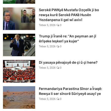
Serokê PWKyê Mustafa Ozçelîk ji bo
rewşa kurê Serokê PAKê Husên
Yezdanpena li gel wî axivî
Tebax 5, 2026
0
Trump ji Îranê re: "An peyman an jî
êrîşeke leşkerî ya kujer"
Tebax 5, 2026
0
Di yasaya pêvajoyê de çi û çi hene?
Tebax 5, 2026
0
Fermandariya Parastina Sînor a Îraqê:
Rewşa li ser sînorê Sûriyeyê asayî ye
Tebax 5, 2026
0