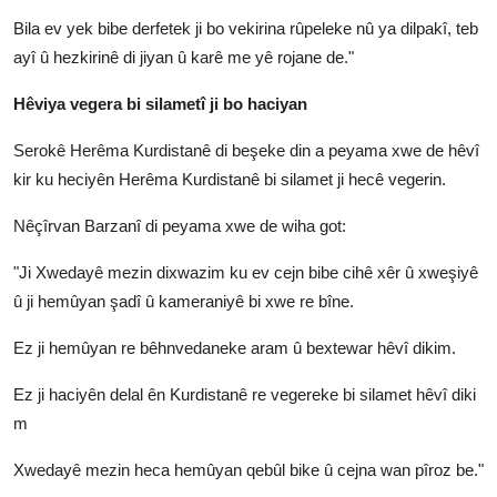
Bila ev yek bibe derfetek ji bo vekirina rûpeleke nû ya dilpakî, teb
ayî û hezkirinê di jiyan û karê me yê rojane de."
Hêviya vegera bi silametî ji bo haciyan
Serokê Herêma Kurdistanê di beşeke din a peyama xwe de hêvî
kir ku heciyên Herêma Kurdistanê bi silamet ji hecê vegerin.
Nêçîrvan Barzanî di peyama xwe de wiha got:
"Ji Xwedayê mezin dixwazim ku ev cejn bibe cihê xêr û xweşiyê
û ji hemûyan şadî û kameraniyê bi xwe re bîne.
Ez ji hemûyan re bêhnvedaneke aram û bextewar hêvî dikim.
Ez ji haciyên delal ên Kurdistanê re vegereke bi silamet hêvî diki
m
Xwedayê mezin heca hemûyan qebûl bike û cejna wan pîroz be."