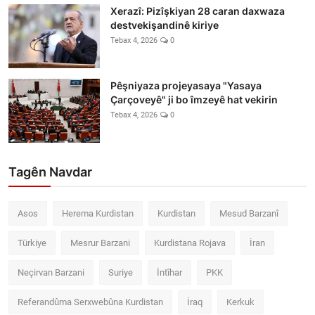
Xerazî: Pizîşkiyan 28 caran daxwaza
destvekişandinê kiriye
Tebax 4, 2026
0
Pêşniyaza projeyasaya "Yasaya
Çarçoveyê" ji bo îmzeyê hat vekirin
Tebax 4, 2026
0
Tagên Navdar
Asos
Herema Kurdistan
Kurdistan
Mesud Barzanî
Türkiye
Mesrur Barzani
Kurdistana Rojava
İran
Neçirvan Barzani
Suriye
İntîhar
PKK
Referandûma Serxwebûna Kurdistan
İraq
Kerkuk