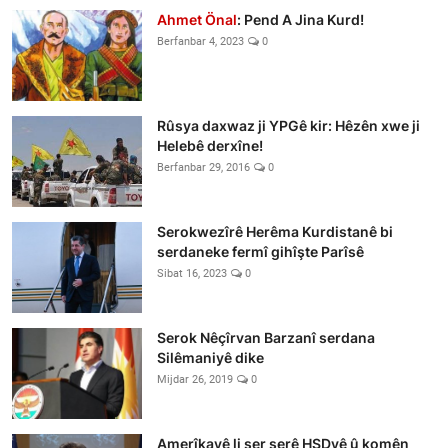
Ahmet Önal
: Pend A Jina Kurd!
Berfanbar 4, 2023
0
Rûsya daxwaz ji YPGê kir: Hêzên xwe ji
Helebê derxîne!
Berfanbar 29, 2016
0
Serokwezîrê Herêma Kurdistanê bi
serdaneke fermî gihîşte Parîsê
Sibat 16, 2023
0
Serok Nêçîrvan Barzanî serdana
Silêmaniyê dike
Mijdar 26, 2019
0
Amerîkayê li ser şerê HSDyê û komên