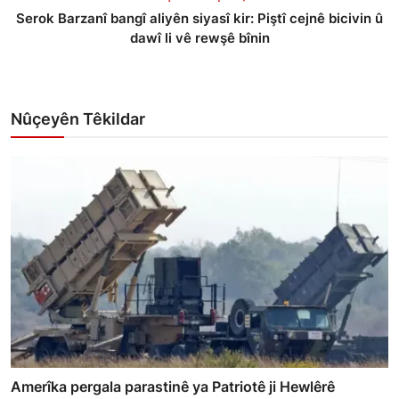
Serok Barzanî bangî aliyên siyasî kir: Piştî cejnê bicivin û
dawî li vê rewşê bînin
Nûçeyên Têkildar
Amerîka pergala parastinê ya Patriotê ji Hewlêrê