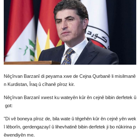
Vidyo
Nivîskar
Arşiv
Têkilî
Türkçe
Kurdi
Nêçîrvan Barzanî di peyama xwe de Cejna Qurbanê li misilmanê
n Kurdistan, Îraq û cîhanê pîroz kir.
Nêçîrvan Barzanî xwest ku wateyên kûr ên cejnê bibin derfetek û
got:
"Di vê boneya pîroz de, bila wate û têgehên kûr ên cejnê yên wek
î lêborîn, gerdengazayî û lihevhatinê bibin derfetek ji bo nûkirina p
êwendiyên me.