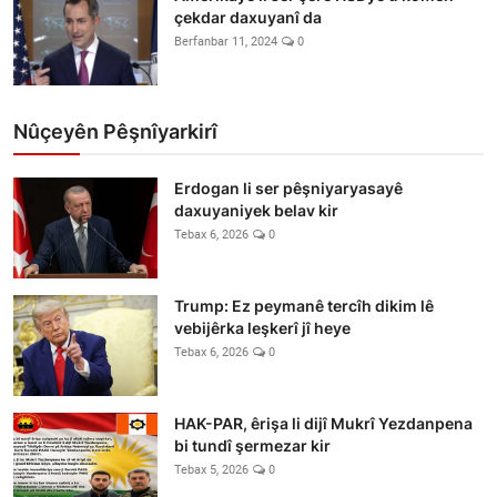
çekdar daxuyanî da
Berfanbar 11, 2024
0
Nûçeyên Pêşnîyarkirî
Erdogan li ser pêşniyaryasayê
daxuyaniyek belav kir
Tebax 6, 2026
0
Trump: Ez peymanê tercîh dikim lê
vebijêrka leşkerî jî heye
Tebax 6, 2026
0
HAK-PAR, êrişa li dijî Mukrî Yezdanpena
bi tundî şermezar kir
Tebax 5, 2026
0