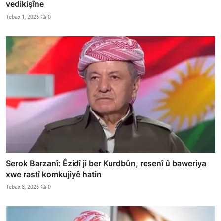
vedikişîne
Tebax 1, 2026
0
Serok Barzanî: Êzidî ji ber Kurdbûn, resenî û baweriya
xwe rastî komkujiyê hatin
Tebax 3, 2026
0