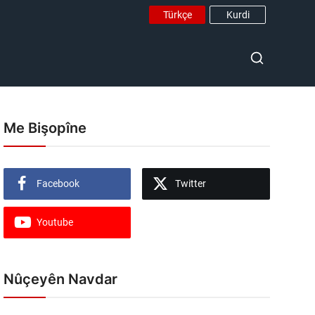
Türkçe
Kurdi
Me Bişopîne
Facebook
Twitter
Youtube
Nûçeyên Navdar