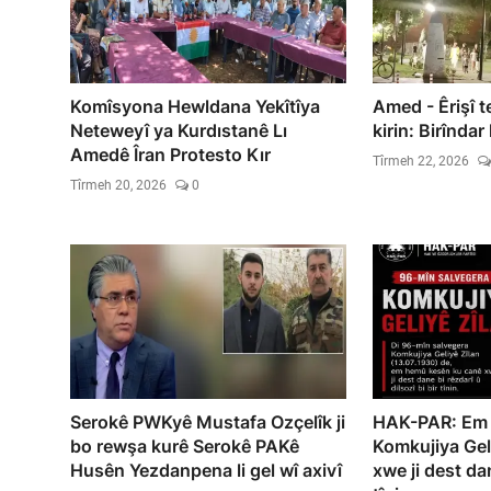
Komîsyona Hewldana Yekîtîya
Amed - Êrişî t
Neteweyî ya Kurdıstanê Lı
kirin: Birîndar
Amedê Îran Protesto Kır
Tîrmeh 22, 2026
Tîrmeh 20, 2026
0
Serokê PWKyê Mustafa Ozçelîk ji
HAK-PAR: Em 
bo rewşa kurê Serokê PAKê
Komkujiya Geli
Husên Yezdanpena li gel wî axivî
xwe ji dest dan