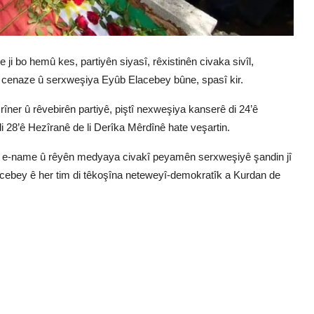
i bo hemû kes, partiyên siyasî, rêxistinên civaka sivîl,
 cenaze û serxweşiya Eyûb Elacebey bûne, spasî kir.
îner û rêvebirên partiyê, piştî nexweşiya kanserê di 24’ê
i 28’ê Hezîranê de li Derîka Mêrdînê hate veşartin.
n, e-name û rêyên medyaya civakî peyamên serxweşiyê şandin jî
lacebey ê her tim di têkoşîna neteweyî-demokratîk a Kurdan de