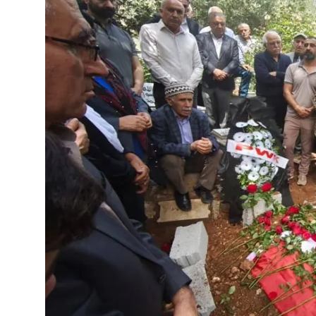
Vidyo
Nivîskar
Arşiv
Têkilî
Türkçe
Kurdi