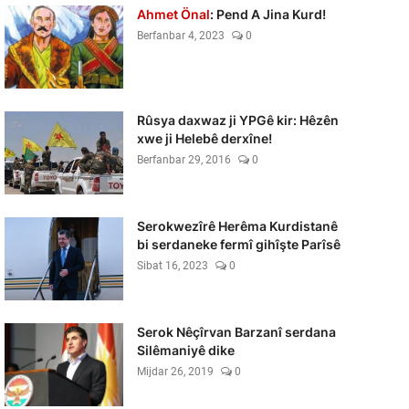
Ahmet Önal
: Pend A Jina Kurd!
Berfanbar 4, 2023
0
Rûsya daxwaz ji YPGê kir: Hêzên
xwe ji Helebê derxîne!
Berfanbar 29, 2016
0
Serokwezîrê Herêma Kurdistanê
bi serdaneke fermî gihîşte Parîsê
Sibat 16, 2023
0
Serok Nêçîrvan Barzanî serdana
Silêmaniyê dike
Mijdar 26, 2019
0