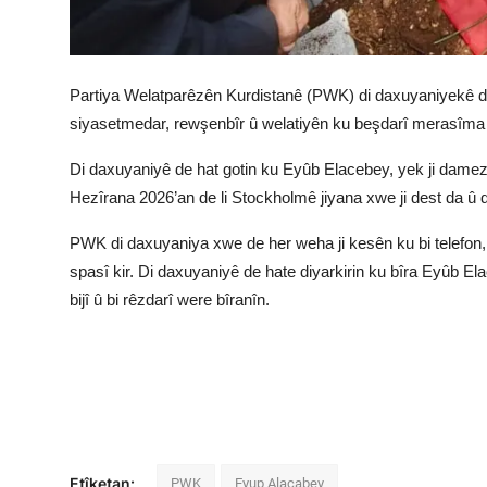
Partiya Welatparêzên Kurdistanê (PWK) di daxuyaniyekê de j
siyasetmedar, rewşenbîr û welatiyên ku beşdarî merasîma
Di daxuyaniyê de hat gotin ku Eyûb Elacebey, yek ji damezr
Hezîrana 2026’an de li Stockholmê jiyana xwe ji dest da û d
PWK di daxuyaniya xwe de her weha ji kesên ku bi telefo
spasî kir. Di daxuyaniyê de hate diyarkirin ku bîra Eyûb E
bijî û bi rêzdarî were bîranîn.
Etîketan:
PWK
Eyup Alacabey