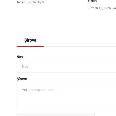
tînin
Tebax 5, 2026
0
Tîrmeh 13, 2026
Şîrove
Nav
Şîrove