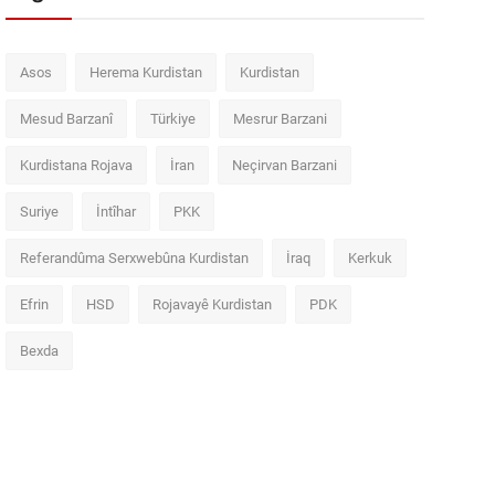
Asos
Herema Kurdistan
Kurdistan
Mesud Barzanî
Türkiye
Mesrur Barzani
Kurdistana Rojava
İran
Neçirvan Barzani
Suriye
İntîhar
PKK
Referandûma Serxwebûna Kurdistan
İraq
Kerkuk
Efrin
HSD
Rojavayê Kurdistan
PDK
Bexda