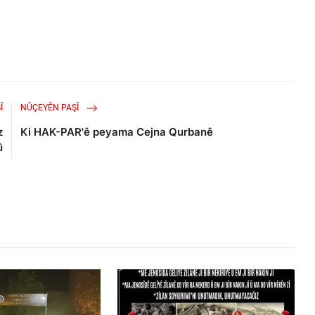
Î
NÛÇEYÊN PAŞÎ
z
Ki HAK-PAR'ê peyama Cejna Qurbanê
û