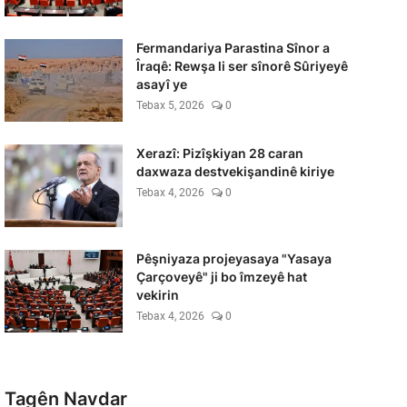
Fermandariya Parastina Sînor a
Îraqê: Rewşa li ser sînorê Sûriyeyê
asayî ye
Tebax 5, 2026
0
Xerazî: Pizîşkiyan 28 caran
daxwaza destvekişandinê kiriye
Tebax 4, 2026
0
Pêşniyaza projeyasaya "Yasaya
Çarçoveyê" ji bo îmzeyê hat
vekirin
Tebax 4, 2026
0
Tagên Navdar