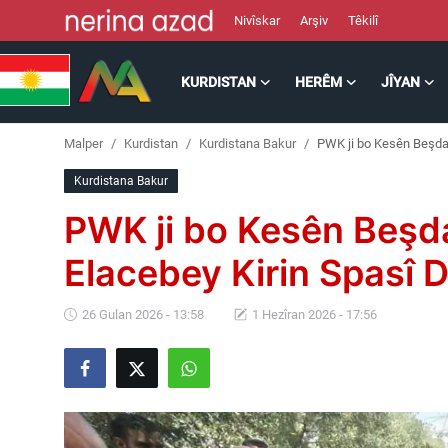
Nivîskar
Arşiv
Têkilî
KURDISTAN
HERÊM
JÎYAN
Kurdistan
Malper
Kurdistan
Kurdistana Bakur
PWK ji bo Kesên Beşdar
Herêm
Kurdistana Bakur
Jîyan
PWK ji bo Kesên Beşd
Rojev
Elacebey Kirin Spasî D
Lêkolîn
26 Gulan 2026 - 13:58
1 Hezîran 2026 - 17:56
Nerin
Wêne