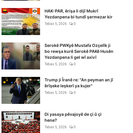
HAK-PAR, êrişa li dijî Mukrî
Yezdanpena bi tundî şermezar kir
Tebax 5, 2026
0
Serokê PWKyê Mustafa Ozçelîk ji
bo rewşa kurê Serokê PAKê Husên
Yezdanpena li gel wî axivî
Tebax 5, 2026
0
Trump ji Îranê re: "An peyman an jî
êrîşeke leşkerî ya kujer"
Tebax 5, 2026
0
Di yasaya pêvajoyê de çi û çi
hene?
Tebax 5, 2026
0