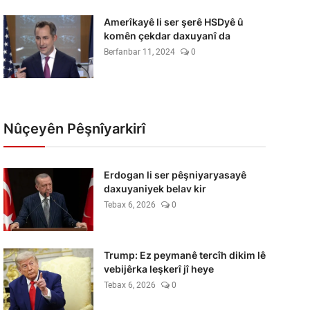
Amerîkayê li ser şerê HSDyê û
komên çekdar daxuyanî da
Berfanbar 11, 2024
0
Nûçeyên Pêşnîyarkirî
Erdogan li ser pêşniyaryasayê
daxuyaniyek belav kir
Tebax 6, 2026
0
Trump: Ez peymanê tercîh dikim lê
vebijêrka leşkerî jî heye
Tebax 6, 2026
0