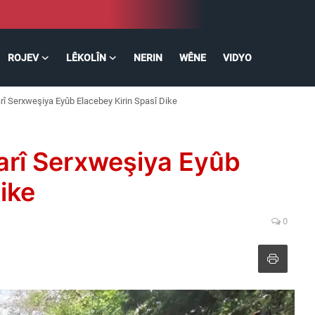
ROJEV
LÊKOLÎN
NERIN
WÊNE
VIDYO
î Serxweşiya Eyûb Elacebey Kirin Spasî Dike
arî Serxweşiya Eyûb
ike
0