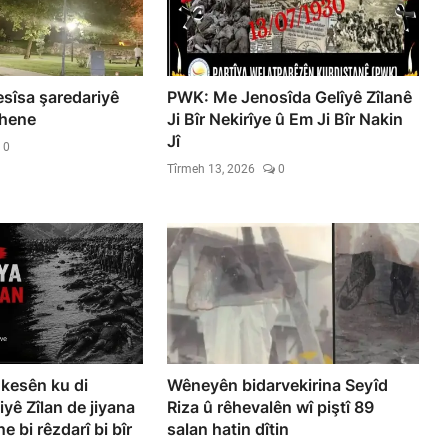
esîsa şaredariyê
PWK: Me Jenosîda Gelîyê Zîlanê
 hene
Ji Bîr Nekirîye û Em Ji Bîr Nakin
Jî
0
Tîrmeh 13, 2026
0
kesên ku di
Wêneyên bidarvekirina Seyîd
yê Zîlan de jiyana
Riza û rêhevalên wî piştî 89
e bi rêzdarî bi bîr
salan hatin dîtin