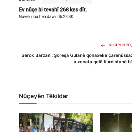
Ev nûçe bi tevahî
268
kes dît.
Nûvekirina herî dawî: 06:23:40
NÛÇEYÊN PÊŞ
Serok Barzanî: Şoreşa Gulanê qonaxeke çarenûssa
a xebata gelê Kurdistanê b
Nûçeyên Têkildar