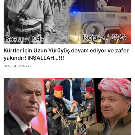
Kürtler için Uzun Yürüyüş devam ediyor ve zafer
yakındır! İNŞALLAH…!!!
Ocak 24, 2026
0