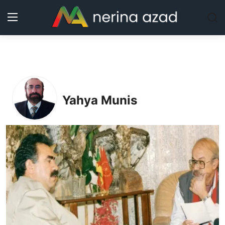
Kurdistan
Bölgeler
Yahya Munis
Yaşam
Güncel
Analiz
Makaleler
Galeri