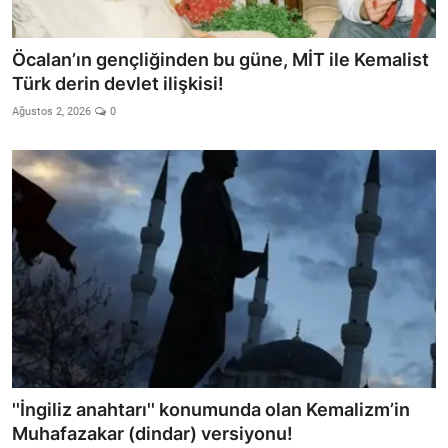
Video
Yazarlar
Öcalan’ın gençliğinden bu güne, MİT ile Kemalist
Türk derin devlet ilişkisi!
Arşiv
Ağustos 2, 2026
0
İletişim
Türkçe
Kurdi
''İngiliz anahtarı'' konumunda olan Kemalizm’in
Muhafazakar (dindar) versiyonu!