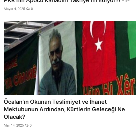
PKK’nin Apocu Kanadını Tasfiye mi Ediyor?! -1-
Mayıs 4, 2025
0
Öcalan’ın Okunan Teslimiyet ve İhanet
Mektubunun Ardından, Kürtlerin Geleceği Ne
Olacak?
Mar 14, 2025
0