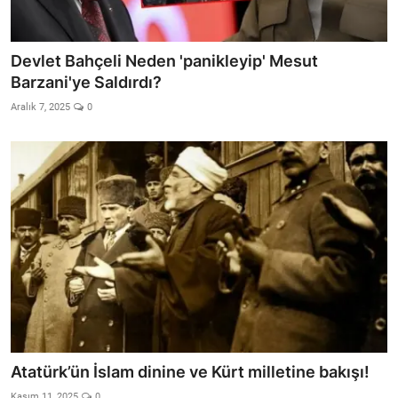
Devlet Bahçeli Neden 'panikleyip' Mesut
Barzani'ye Saldırdı?
Aralık 7, 2025
0
Atatürk’ün İslam dinine ve Kürt milletine bakışı!
Kasım 11, 2025
0