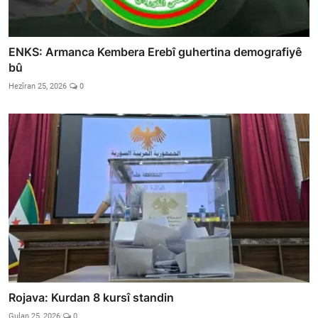
ENKS: Armanca Kembera Erebî guhertina demografiyê
bû
Hezîran 25, 2026
0
Rojava: Kurdan 8 kursî standin
Gulan 25, 2026
0