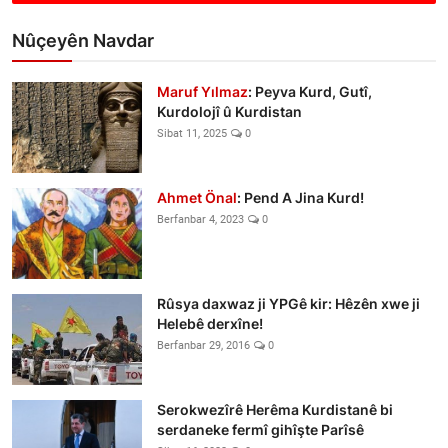
Nûçeyên Navdar
Maruf Yılmaz
: Peyva Kurd, Gutî,
Kurdolojî û Kurdistan
Sibat 11, 2025
0
Ahmet Önal
: Pend A Jina Kurd!
Berfanbar 4, 2023
0
Rûsya daxwaz ji YPGê kir: Hêzên xwe ji
Helebê derxîne!
Berfanbar 29, 2016
0
Serokwezîrê Herêma Kurdistanê bi
serdaneke fermî gihîşte Parîsê