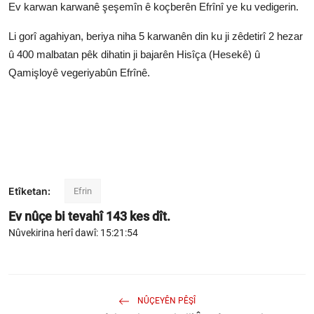
Ev karwan karwanê şeşemîn ê koçberên Efrînî ye ku vedigerin.
Li gorî agahiyan, beriya niha 5 karwanên din ku ji zêdetirî 2 hezar
û 400 malbatan pêk dihatin ji bajarên Hisîça (Hesekê) û
Qamişloyê vegeriyabûn Efrînê.
Etîketan:
Efrin
Ev nûçe bi tevahî
143
kes dît.
Nûvekirina herî dawî: 15:21:54
NÛÇEYÊN PÊŞÎ