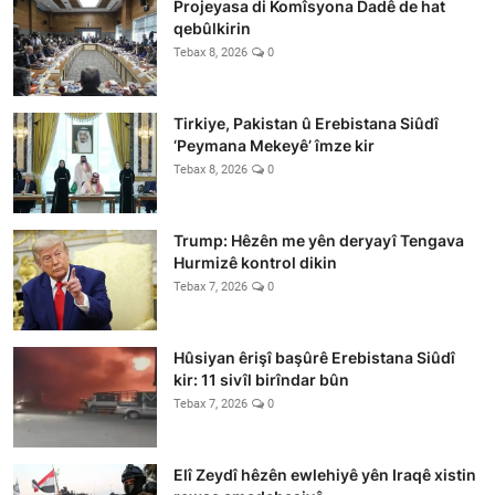
Projeyasa di Komîsyona Dadê de hat
qebûlkirin
Tebax 8, 2026
0
Tirkiye, Pakistan û Erebistana Siûdî
‘Peymana Mekeyê’ îmze kir
Tebax 8, 2026
0
Trump: Hêzên me yên deryayî Tengava
Hurmizê kontrol dikin
Tebax 7, 2026
0
Hûsiyan êrişî başûrê Erebistana Siûdî
kir: 11 sivîl birîndar bûn
Tebax 7, 2026
0
Elî Zeydî hêzên ewlehiyê yên Iraqê xistin