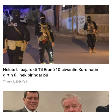
Heleb: Li bajarokê Til Eranê 10 ciwanên Kurd hatin
girtin û jinek birîndar bû
Tîrmeh 1, 2026
0