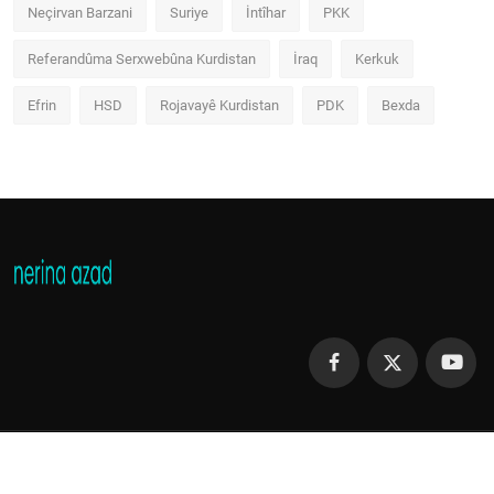
Neçirvan Barzani
Suriye
İntîhar
PKK
Referandûma Serxwebûna Kurdistan
İraq
Kerkuk
Efrin
HSD
Rojavayê Kurdistan
PDK
Bexda
Copyright 2013 - 2023 Nerina Azad - Hemû mafên parestîye