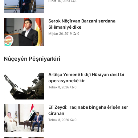
Sibat 16, 2023
0
Serok Nêçîrvan Barzanî serdana
Silêmaniyê dike
Mijdar 26, 2019
0
Nûçeyên Pêşnîyarkirî
Artêşa Yemenê li dijî Hûsiyan dest bi
operasyonekê kir
Tebax 8, 2026
0
Elî Zeydî: Iraq nabe bingeha êrîşên ser
cîranan
Tebax 8, 2026
0