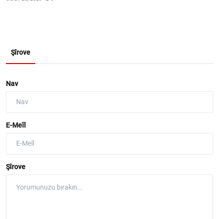
Şîrove
Nav
E-Meîl
Şîrove