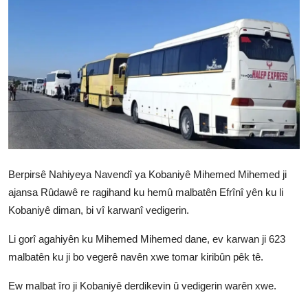
Vidyo
Nivîskar
Arşiv
Têkilî
Türkçe
Kurdi
Berpirsê Nahiyeya Navendî ya Kobaniyê Mihemed Mihemed ji
ajansa Rûdawê re ragihand ku hemû malbatên Efrînî yên ku li
Kobaniyê diman, bi vî karwanî vedigerin.
Li gorî agahiyên ku Mihemed Mihemed dane, ev karwan ji 623
malbatên ku ji bo vegerê navên xwe tomar kiribûn pêk tê.
Ew malbat îro ji Kobaniyê derdikevin û vedigerin warên xwe.