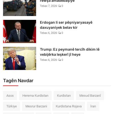
rewşa amadebaşiyê
Tebax 7, 2026
0
Erdogan li ser pêşniyaryasayê
daxuyaniyek belav kir
Tebax 6, 2026
0
Trump: Ez peymanê tercîh dikim lê
vebijêrka leşkerî jî heye
Tebax 6, 2026
0
Tagên Navdar
Asos
Herema Kurdistan
Kurdistan
Mesud Barzanî
Türkiye
Mesrur Barzani
Kurdistana Rojava
İran