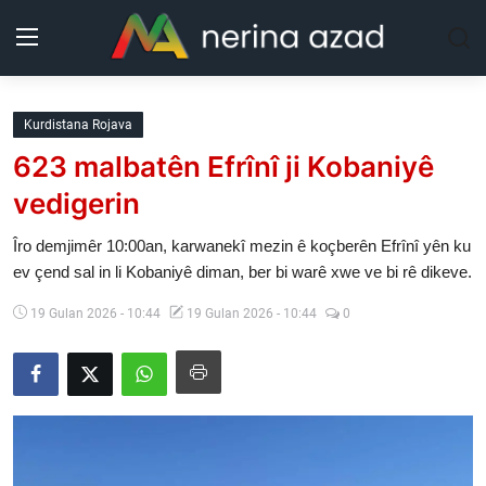
Kurdistan
Kurdistana Rojava
623 malbatên Efrînî ji Kobaniyê
Herêm
vedigerin
Jîyan
Îro demjimêr 10:00an, karwanekî mezin ê koçberên Efrînî yên ku
ev çend sal in li Kobaniyê diman, ber bi warê xwe ve bi rê dikeve.
Rojev
19 Gulan 2026 - 10:44
19 Gulan 2026 - 10:44
0
Lêkolîn
Nerin
Wêne