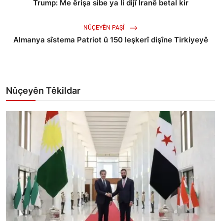
Trump: Me êrişa sibe ya li dijî Îranê betal kir
NÛÇEYÊN PAŞÎ
Almanya sîstema Patriot û 150 leşkerî dişîne Tirkiyeyê
Nûçeyên Têkildar