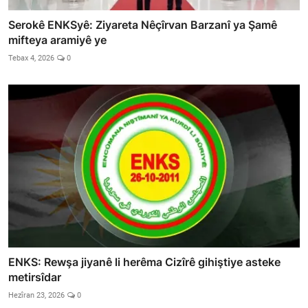
Serokê ENKSyê: Ziyareta Nêçîrvan Barzanî ya Şamê
mifteya aramiyê ye
Tebax 4, 2026
0
ENKS: Rewşa jiyanê li herêma Cizîrê gihiştiye asteke
metirsîdar
Hezîran 23, 2026
0