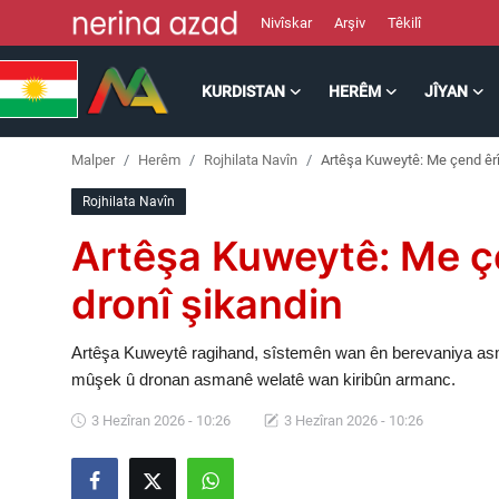
Nivîskar
Arşiv
Têkilî
KURDISTAN
HERÊM
JÎYAN
Kurdistan
Malper
Herêm
Rojhilata Navîn
Artêşa Kuweytê: Me çend êrî
Herêm
Rojhilata Navîn
Jîyan
Artêşa Kuweytê: Me ç
Rojev
dronî şikandin
Lêkolîn
Artêşa Kuweytê ragihand, sîstemên wan ên berevaniya asman
mûşek û dronan asmanê welatê wan kiribûn armanc.
Nerin
3 Hezîran 2026 - 10:26
3 Hezîran 2026 - 10:26
Wêne