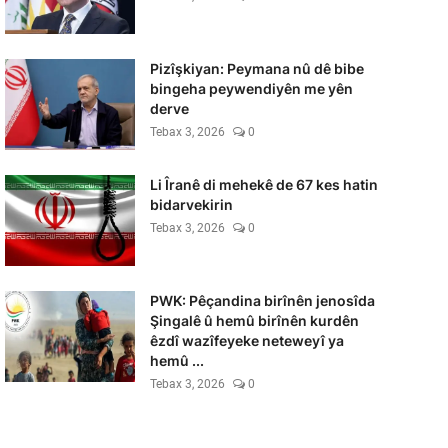
Pizîşkiyan: Peymana nû dê bibe
bingeha peywendiyên me yên
derve
Tebax 3, 2026
0
Li Îranê di mehekê de 67 kes hatin
bidarvekirin
Tebax 3, 2026
0
PWK: Pêçandina birînên jenosîda
Şingalê û hemû birînên kurdên
êzdî wazîfeyeke neteweyî ya
hemû ...
Tebax 3, 2026
0