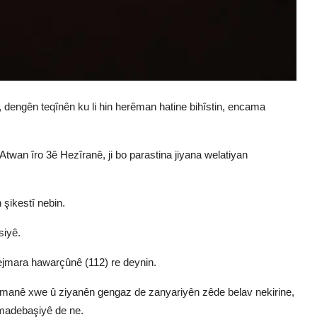
, dengên teqînên ku li hin herêman hatine bihîstin, encama
an îro 3ê Hezîranê, ji bo parastina jiyana welatiyan
şikestî nebin.
siyê.
 hejmara hawarçûnê (112) re deynin.
smanê xwe û ziyanên gengaz de zanyariyên zêde belav nekirine,
 amadebaşiyê de ne.