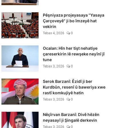
Pêşniyaza projeyasaya "Yasaya
Çarçoveyê" ji bo îmzeyê hat
vekirin
Tebax 4, 2026
0
Ocalan: Hîn her tişt nehatiye
çareserkirin lê rewşeke neyînî jî
tune
Tebax 3, 2026
0
Serok Barzanî: Êzidî ji ber
Kurdbûn, resenî û baweriya xwe
rastî komkujiyê hatin
Tebax 3, 2026
0
Nêçîrvan Barzanî: Divê hêzên
neyasayî ji Şingalê derkevin
Tebax 3, 2026
0