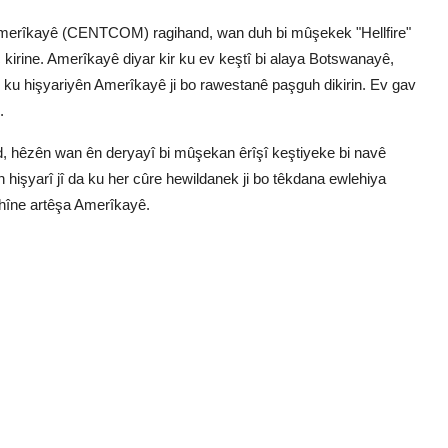
merîkayê (CENTCOM) ragihand, wan duh bi mûşekek "Hellfire"
 kirine. Amerîkayê diyar kir ku ev keştî bi alaya Botswanayê,
n ku hişyariyên Amerîkayê ji bo rawestanê paşguh dikirin. Ev gav
.
d, hêzên wan ên deryayî bi mûşekan êrîşî keştiyeke bi navê
hişyarî jî da ku her cûre hewildanek ji bo têkdana ewlehiya
ihîne artêşa Amerîkayê.