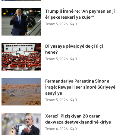
Trump ji Îranê re: "An peyman an jî
êrîşeke leşkerî ya kujer"
Tebax 5, 2026
0
Di yasaya pêvajoyê de çi û çi
hene?
Tebax 5, 2026
0
Fermandariya Parastina Sînor a
Îraqê: Rewşa li ser sînorê Sûriyeyê
asayî ye
Tebax 5, 2026
0
Xerazî: Pizîşkiyan 28 caran
daxwaza destvekişandinê kiriye
Tebax 4, 2026
0