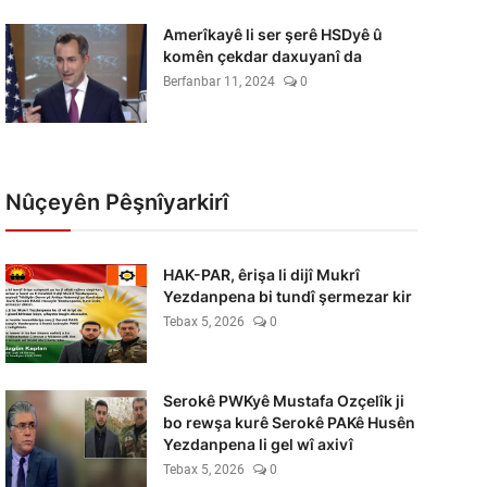
Amerîkayê li ser şerê HSDyê û
komên çekdar daxuyanî da
Berfanbar 11, 2024
0
Nûçeyên Pêşnîyarkirî
HAK-PAR, êrişa li dijî Mukrî
Yezdanpena bi tundî şermezar kir
Tebax 5, 2026
0
Serokê PWKyê Mustafa Ozçelîk ji
bo rewşa kurê Serokê PAKê Husên
Yezdanpena li gel wî axivî
Tebax 5, 2026
0