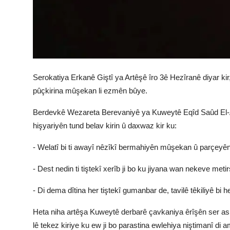
Serokatiya Erkanê Giştî ya Artêşê îro 3ê Hezîranê diyar kir
pûçkirina mûşekan li ezmên bûye.
Berdevkê Wezareta Berevaniyê ya Kuweytê Eqîd Saûd El-Atw
hişyariyên tund belav kirin û daxwaz kir ku:
- Welatî bi ti awayî nêzîkî bermahiyên mûşekan û parçeyên 
- Dest nedin ti tiştekî xerîb ji bo ku jiyana wan nekeve metir
- Di dema dîtina her tiştekî gumanbar de, tavilê têkiliyê bi
Heta niha artêşa Kuweytê derbarê çavkaniya êrîşên ser a
lê tekez kiriye ku ew ji bo parastina ewlehiya niştimanî di