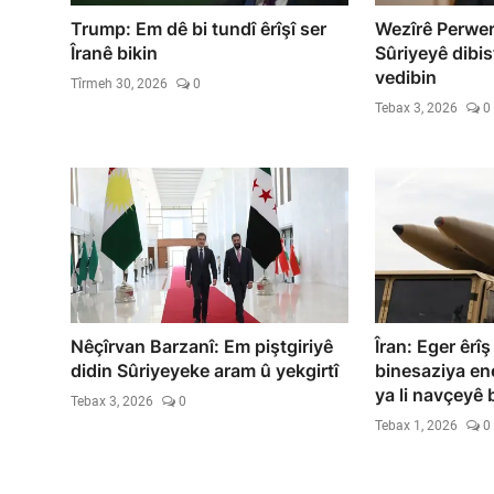
Trump: Em dê bi tundî êrîşî ser
Wezîrê Perwer
Îranê bikin
Sûriyeyê dibis
vedibin
Tîrmeh 30, 2026
0
Tebax 3, 2026
0
Nêçîrvan Barzanî: Em piştgiriyê
Îran: Eger êrîş
didin Sûriyeyeke aram û yekgirtî
binesaziya en
ya li navçeyê 
Tebax 3, 2026
0
Tebax 1, 2026
0