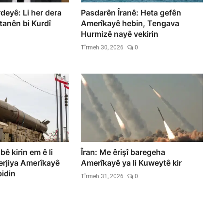
deyê: Li her dera
Pasdarên Îranê: Heta gefên
tanên bi Kurdî
Amerîkayê hebin, Tengava
Hurmizê nayê vekirin
Tîrmeh 30, 2026
0
 bê kirin em ê li
Îran: Me êrişî baregeha
erjiya Amerîkayê
Amerîkayê ya li Kuweytê kir
bidin
Tîrmeh 31, 2026
0