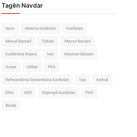
Tagên Navdar
Asos
Herema Kurdistan
Kurdistan
Mesud Barzanî
Türkiye
Mesrur Barzani
Kurdistana Rojava
İran
Neçirvan Barzani
Suriye
İntîhar
PKK
Referandûma Serxwebûna Kurdistan
İraq
Kerkuk
Efrin
HSD
Rojavayê Kurdistan
PDK
Bexda