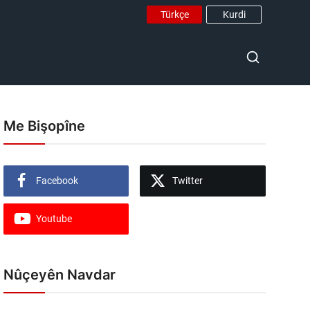
Türkçe
Kurdi
Me Bişopîne
Facebook
Twitter
Youtube
Nûçeyên Navdar