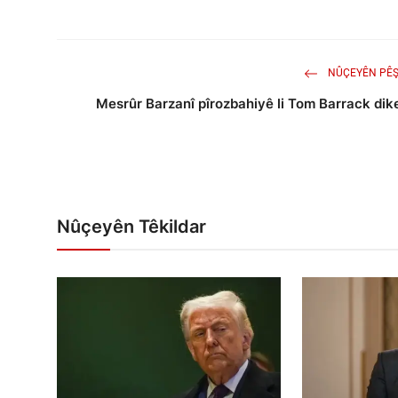
NÛÇEYÊN PÊŞ
Mesrûr Barzanî pîrozbahiyê li Tom Barrack dik
Nûçeyên Têkildar