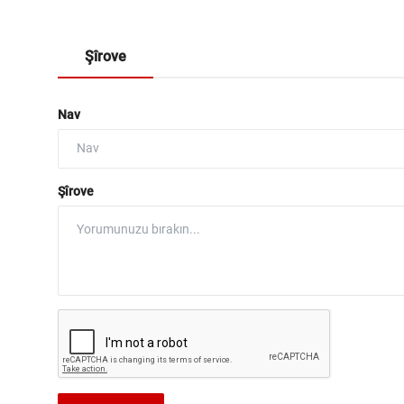
Şîrove
Nav
Şîrove