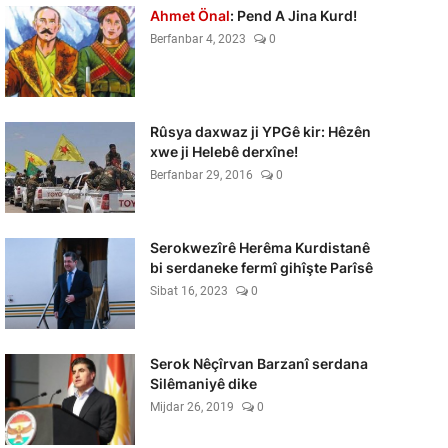
Ahmet Önal
: Pend A Jina Kurd!
Berfanbar 4, 2023
0
Rûsya daxwaz ji YPGê kir: Hêzên
xwe ji Helebê derxîne!
Berfanbar 29, 2016
0
Serokwezîrê Herêma Kurdistanê
bi serdaneke fermî gihîşte Parîsê
Sibat 16, 2023
0
Serok Nêçîrvan Barzanî serdana
Silêmaniyê dike
Mijdar 26, 2019
0