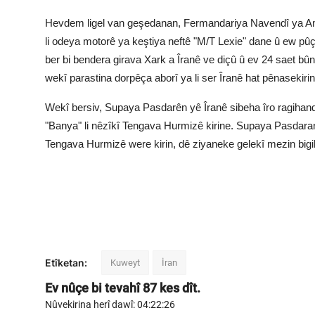
Hevdem ligel van geşedanan, Fermandariya Navendî ya A
li odeya motorê ya keştiya neftê "M/T Lexie" dane û ew pûç
ber bi bendera girava Xark a Îranê ve diçû û ev 24 saet bû
wekî parastina dorpêça aborî ya li ser Îranê hat pênasekirin
Wekî bersiv, Supaya Pasdarên yê Îranê sibeha îro ragihan
"Banya" li nêzîkî Tengava Hurmizê kirine. Supaya Pasdaran 
Tengava Hurmizê were kirin, dê ziyaneke gelekî mezin big
Etîketan:
Kuweyt
İran
Ev nûçe bi tevahî
87
kes dît.
Nûvekirina herî dawî: 04:22:26