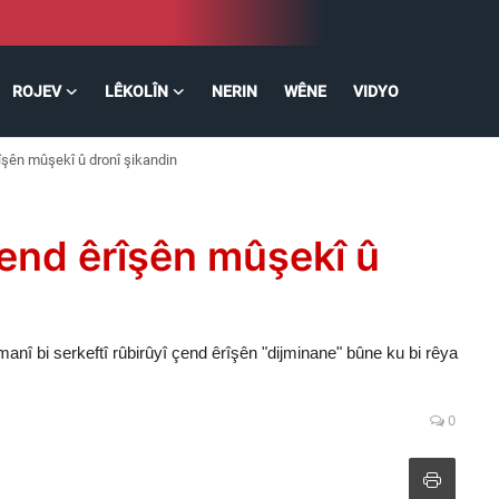
ROJEV
LÊKOLÎN
NERIN
WÊNE
VIDYO
şên mûşekî û dronî şikandin
end êrîşên mûşekî û
î bi serkeftî rûbirûyî çend êrîşên "dijminane" bûne ku bi rêya
0