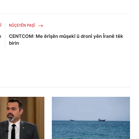
Î
NÛÇEYÊN PAŞÎ
e
CENTCOM: Me êrîşên mûşekî û dronî yên Îranê têk
birin