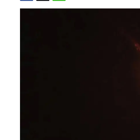
Vidyo
Nivîskar
Arşiv
Têkilî
Türkçe
Kurdi