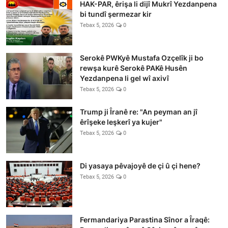
HAK-PAR, êrişa li dijî Mukrî Yezdanpena
bi tundî şermezar kir
Tebax 5, 2026
0
Serokê PWKyê Mustafa Ozçelîk ji bo
rewşa kurê Serokê PAKê Husên
Yezdanpena li gel wî axivî
Tebax 5, 2026
0
Trump ji Îranê re: "An peyman an jî
êrîşeke leşkerî ya kujer"
Tebax 5, 2026
0
Di yasaya pêvajoyê de çi û çi hene?
Tebax 5, 2026
0
Fermandariya Parastina Sînor a Îraqê: