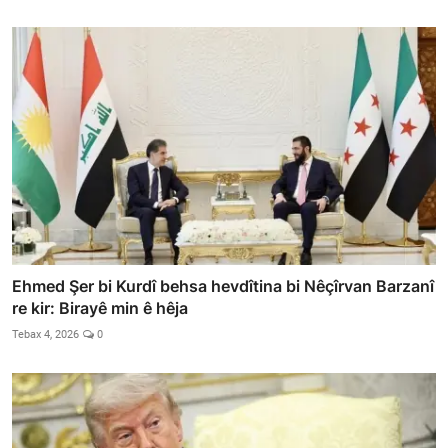
Ehmed Şer bi Kurdî behsa hevdîtina bi Nêçîrvan Barzanî
re kir: Birayê min ê hêja
Tebax 4, 2026
0