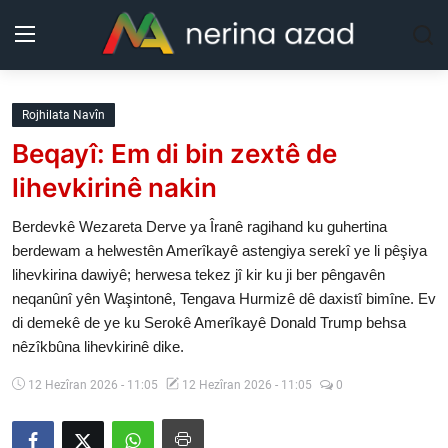
Kurdistan
Rojhilata Navîn
Beqayî: Em di bin zextê de
Herêm
lihevkirinê nakin
Jîyan
Berdevkê Wezareta Derve ya Îranê ragihand ku guhertina
berdewam a helwestên Amerîkayê astengiya serekî ye li pêşiya
Rojev
lihevkirina dawiyê; herwesa tekez jî kir ku ji ber pêngavên
neqanûnî yên Waşintonê, Tengava Hurmizê dê daxistî bimîne. Ev
Lêkolîn
di demekê de ye ku Serokê Amerîkayê Donald Trump behsa
nêzîkbûna lihevkirinê dike.
Nerin
12 Hezîran 2026 - 11:05
12 Hezîran 2026 - 11:05
0
Wêne