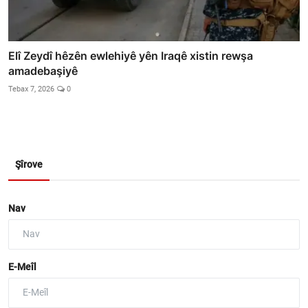
Elî Zeydî hêzên ewlehiyê yên Iraqê xistin rewşa
amadebaşiyê
Tebax 7, 2026
0
Şîrove
Nav
E-Meîl