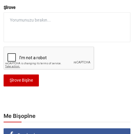
Şîrove
Şîrove Bişîne
Me Bişopîne