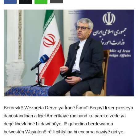
Vidyo
Nivîskar
Arşiv
Têkilî
Türkçe
Kurdi
Berdevkê Wezareta Derve ya Îranê Îsmaîl Beqayî li ser piroseya
danûstandinan a ligel Amerîkayê ragihand ku pareke zêde ya
deqê lihevkirinê bi dawî bûye, lê guhertina berdewam a
helwestên Waşintonê rê li gihîştina bi encama dawiyê girtiye.