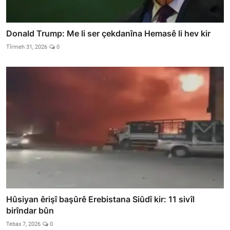
Donald Trump: Me li ser çekdanîna Hemasê li hev kir
Tîrmeh 31, 2026
0
Hûsiyan êrişî başûrê Erebistana Siûdî kir: 11 sivîl
birîndar bûn
Tebax 7, 2026
0