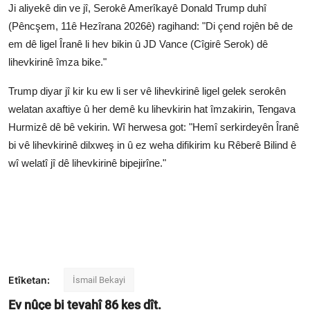
Ji aliyekê din ve jî, Serokê Amerîkayê Donald Trump duhî
(Pêncşem, 11ê Hezîrana 2026ê) ragihand: "Di çend rojên bê de
em dê ligel Îranê li hev bikin û JD Vance (Cîgirê Serok) dê
lihevkirinê îmza bike."
Trump diyar jî kir ku ew li ser vê lihevkirinê ligel gelek serokên
welatan axaftiye û her demê ku lihevkirin hat îmzakirin, Tengava
Hurmizê dê bê vekirin. Wî herwesa got: "Hemî serkirdeyên Îranê
bi vê lihevkirinê dilxweş in û ez weha difikirim ku Rêberê Bilind ê
wî welatî jî dê lihevkirinê bipejirîne."
Etîketan:
İsmail Bekayi
Ev nûçe bi tevahî
86
kes dît.