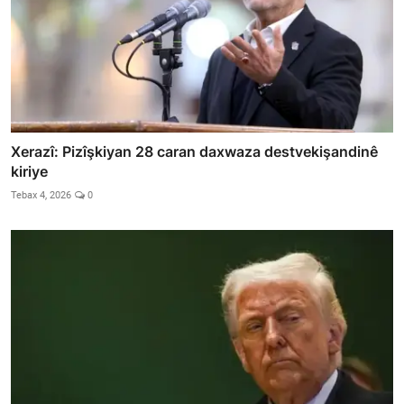
Xerazî: Pizîşkiyan 28 caran daxwaza destvekişandinê
kiriye
Tebax 4, 2026
0