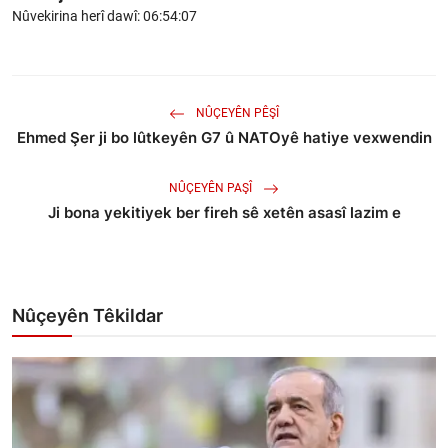
Nûvekirina herî dawî: 06:54:07
NÛÇEYÊN PÊŞÎ
Ehmed Şer ji bo lûtkeyên G7 û NATOyê hatiye vexwendin
NÛÇEYÊN PAŞÎ
Ji bona yekitiyek ber fireh sê xetên asasî lazim e
Nûçeyên Têkildar