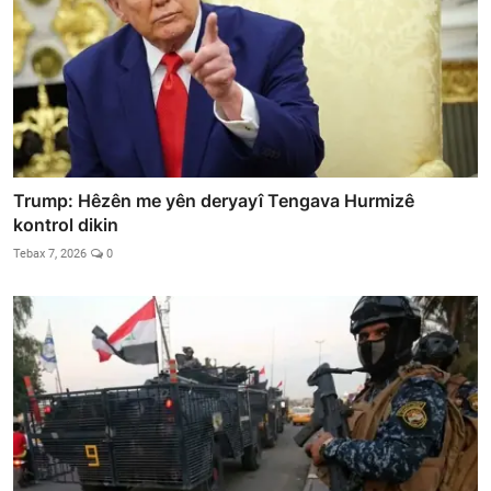
Trump: Hêzên me yên deryayî Tengava Hurmizê
kontrol dikin
Tebax 7, 2026
0