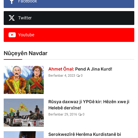
Facebook
Twitter
Youtube
Nûçeyên Navdar
Ahmet Önal
: Pend A Jina Kurd!
Berfanbar 4, 2023
0
Rûsya daxwaz ji YPGê kir: Hêzên xwe ji
Helebê derxîne!
Berfanbar 29, 2016
0
Serokwezîrê Herêma Kurdistanê bi