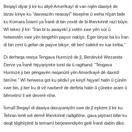
Beqayî diyar jî kir ku aliyê Amerîkayî di van rojên dawiyê de
bizav kiriye ku "daxwazên neasayî" bisepîne û weha nîşan bide
ku Komara Îslamî ya Îranê di bin zextê de bi lihevkirinê razî bûye.
Wî tekez jî kir: "Îran bi tu awayekî ji xetên xwe yên sor û
helwestên xwe yên bingehîn paşve nakişe. Eger biryar ba ku Îran
di bin zext û gefan de paşve bikşe, dê berî salekê ev kar kiriba."
Di derheqa rewşa Tengava Hurmizê de jî, Berdevkê Wezareta
Derve ya Îranê hişyariyeke tund da û ragihand: "Tengava
Hurmizê ji ber pêngavên neqanûnî yên Amerîkayê dê daxistî
bimîne." Wî herwesa got ku pêdivî ye keştî hişyarî hatin û çûnên
xwe bin, ji ber ku di vê navberê de derfeta hatin û çûneke aram û
bêmetirsî li wê deverê nîne.
Îsmaîl Beqayî di dawiya daxuyaniyên xwe de jî eşkere jî kir ku
Tehran tenê wê demê lihevkirinê radigihîne, gava piştrast bibe ku
deqê têgihîştinê bi temamî berjewendiyên gelê Îranê dabîn dike.