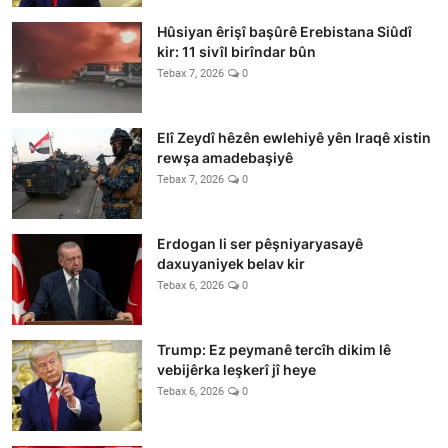
Hûsiyan êrişî başûrê Erebistana Siûdî
kir: 11 sivîl birîndar bûn
Tebax 7, 2026
0
Elî Zeydî hêzên ewlehiyê yên Iraqê xistin
rewşa amadebaşiyê
Tebax 7, 2026
0
Erdogan li ser pêşniyaryasayê
daxuyaniyek belav kir
Tebax 6, 2026
0
Trump: Ez peymanê tercîh dikim lê
vebijêrka leşkerî jî heye
Tebax 6, 2026
0