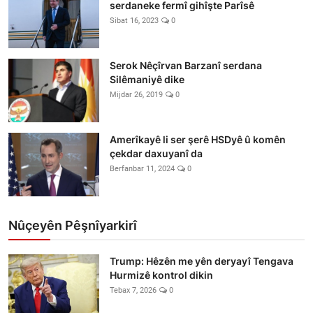
serdaneke fermî gihîşte Parîsê
Sibat 16, 2023
0
Serok Nêçîrvan Barzanî serdana
Silêmaniyê dike
Mijdar 26, 2019
0
Amerîkayê li ser şerê HSDyê û komên
çekdar daxuyanî da
Berfanbar 11, 2024
0
Nûçeyên Pêşnîyarkirî
Trump: Hêzên me yên deryayî Tengava
Hurmizê kontrol dikin
Tebax 7, 2026
0