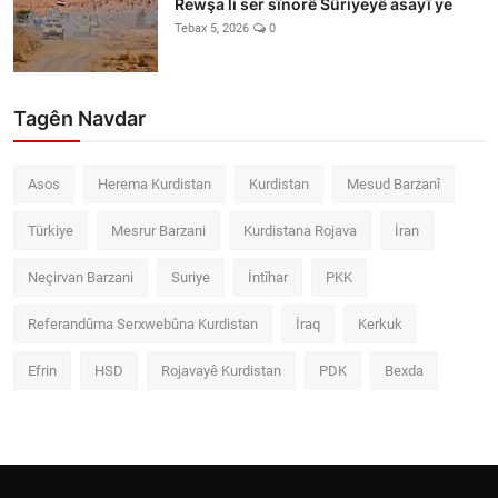
Rewşa li ser sînorê Sûriyeyê asayî ye
Tebax 5, 2026
0
Tagên Navdar
Asos
Herema Kurdistan
Kurdistan
Mesud Barzanî
Türkiye
Mesrur Barzani
Kurdistana Rojava
İran
Neçirvan Barzani
Suriye
İntîhar
PKK
Referandûma Serxwebûna Kurdistan
İraq
Kerkuk
Efrin
HSD
Rojavayê Kurdistan
PDK
Bexda