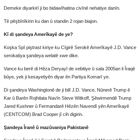
Demeke diyarkirî ji bo bidawîhatina civînê nehatiye danîn.
Tê pêşbînîkirin ku dan û standin 2 rojan biajon.
Kî di şandeya Amerîkayê de ye?
Koşka Spî piştrast kiriye ku Cîgirê Serokê Amerîkayê J.D. Vance
serokatiya şandeya welatê xwe dike.
Vance ku berê di Hêza Deryayî de xebitiye û sala 2005an li Îraqê
bûye, yek ji kesayetiyên diyar ên Partiya Komarî ye.
Di şandeya Washingtonê de ji bilî J.D. Vance, Nûnerê Trump ê
Kar û Barên Rojhilata Navîn Steve Witkoff, Şêwirmendê Trump
Jared Kushner û Fermandarê Hêzên Navendî yên Amerîkayê
(CENTCOM) Brad Cooper jî cih digirin.
Şandeya Îranê û mazûvaniya Pakistanê