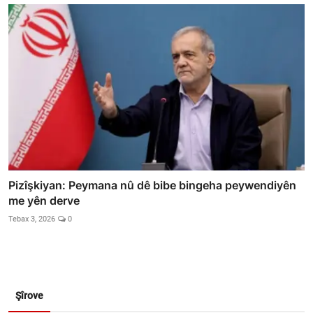
Pizîşkiyan: Peymana nû dê bibe bingeha peywendiyên
me yên derve
Tebax 3, 2026
0
Şîrove