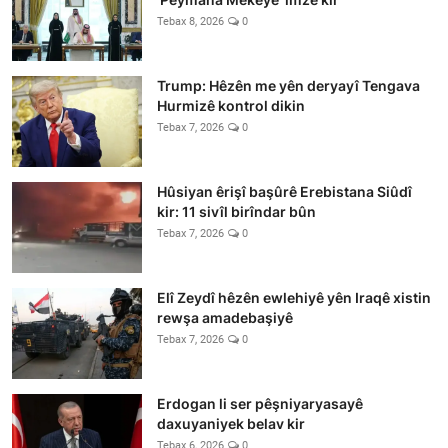
Tebax 8, 2026
0
Trump: Hêzên me yên deryayî Tengava
Hurmizê kontrol dikin
Tebax 7, 2026
0
Hûsiyan êrişî başûrê Erebistana Siûdî
kir: 11 sivîl birîndar bûn
Tebax 7, 2026
0
Elî Zeydî hêzên ewlehiyê yên Iraqê xistin
rewşa amadebaşiyê
Tebax 7, 2026
0
Erdogan li ser pêşniyaryasayê
daxuyaniyek belav kir
Tebax 6, 2026
0