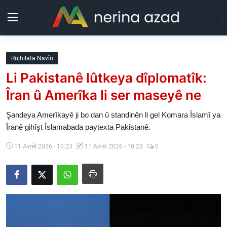
Kurdistan
Rojhilata Navîn
Li Pakistanê lûtkeya dîplomatîk:
Herêm
Îran û Amerîka li ser maseyê ne
Jîyan
Şandeya Amerîkayê ji bo dan û standinên li gel Komara Îslamî ya
Îranê gihîşt Îslamabada paytexta Pakistanê.
Rojev
11 Avrêl 2026 - 10:23
11 Avrêl 2026 - 10:23
0
Lêkolîn
Nerin
Wêne