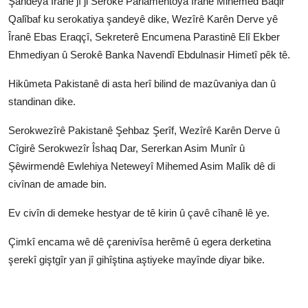
Şandeya Îranê jî ji Serokê Parlamentoya Îranê Mihemed Baqir
Qalîbaf ku serokatiya şandeyê dike, Wezîrê Karên Derve yê
Îranê Ebas Eraqçî, Sekreterê Encumena Parastinê Elî Ekber
Ehmediyan û Serokê Banka Navendî Ebdulnasir Himetî pêk tê.
Hikûmeta Pakistanê di asta herî bilind de mazûvaniya dan û
standinan dike.
Serokwezîrê Pakistanê Şehbaz Şerîf, Wezîrê Karên Derve û
Cîgirê Serokwezîr Îshaq Dar, Sererkan Asim Munîr û
Şêwirmendê Ewlehiya Neteweyî Mihemed Asim Malîk dê di
civînan de amade bin.
Ev civîn di demeke hestyar de tê kirin û çavê cîhanê lê ye.
Çimkî encama wê dê çarenivîsa herêmê û egera derketina
şerekî giştgîr yan jî gihîştina aştiyeke mayînde diyar bike.