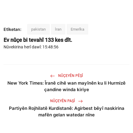
Etîketan:
pakistan
İran
Emerîka
Ev nûçe bi tevahî
133
kes dît.
Nûvekirina herî dawî: 15:48:56
NÛÇEYÊN PÊŞÎ
New York Times: Îranê cihê wan mayînên ku li Hurmizê
çandine winda kiriye
NÛÇEYÊN PAŞÎ
Partiyên Rojhilatê Kurdistanê: Agirbest bêyî naskirina
mafên gelan watedar nîne