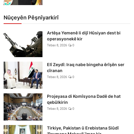
Nûçeyên Pêşnîyarkirî
Artêşa Yemenê li dijî Hûsiyan dest bi
operasyonekê kir
Tebax 8, 2026
0
Elî Zeydî: Iraq nabe bingeha êrîşên ser
cîranan
Tebax 8, 2026
0
Projeyasa di Komîsyona Dadê de hat
qebûlkirin
Tebax 8, 2026
0
Tirkiye, Pakistan û Erebistana Siûdî
‘Peymana Mekeyê’ îmze kir