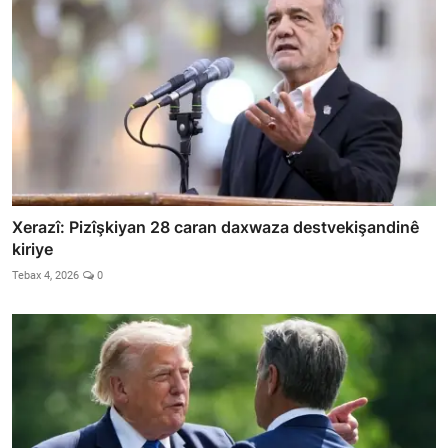
Xerazî: Pizîşkiyan 28 caran daxwaza destvekişandinê
kiriye
Tebax 4, 2026
0