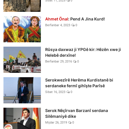
Sibat 11, 2025
0
Ahmet Önal
: Pend A Jina Kurd!
Berfanbar 4, 2023
0
Rûsya daxwaz ji YPGê kir: Hêzên xwe ji
Helebê derxîne!
Berfanbar 29, 2016
0
Serokwezîrê Herêma Kurdistanê bi
serdaneke fermî gihîşte Parîsê
Sibat 16, 2023
0
Serok Nêçîrvan Barzanî serdana
Silêmaniyê dike
Mijdar 26, 2019
0