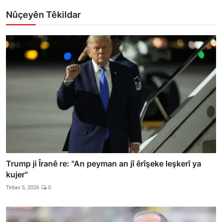
Nûçeyên Têkildar
Trump ji Îranê re: "An peyman an jî êrîşeke leşkerî ya
kujer"
Tebax 5, 2026
0