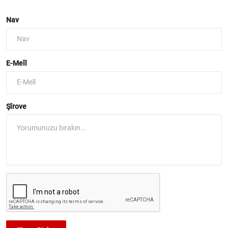
Nav
E-Meîl
Şîrove