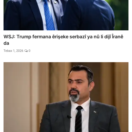
WSJ: Trump fermana êrişeke serbazî ya nû li dijî Îranê
da
Tebax 1, 2026
0