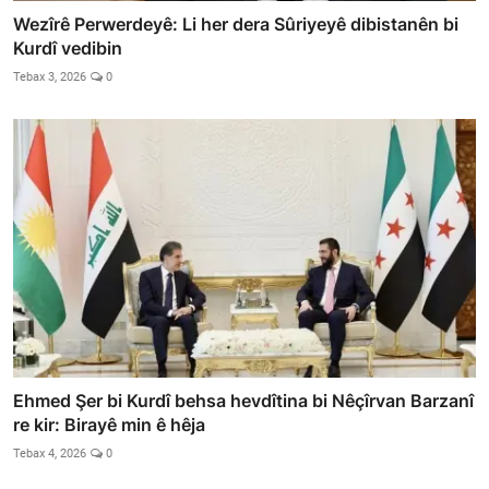
Wezîrê Perwerdeyê: Li her dera Sûriyeyê dibistanên bi
Kurdî vedibin
Tebax 3, 2026
0
Ehmed Şer bi Kurdî behsa hevdîtina bi Nêçîrvan Barzanî
re kir: Birayê min ê hêja
Tebax 4, 2026
0