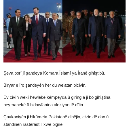
Vidyo
Nivîskar
Arşiv
Têkilî
Türkçe
Kurdi
Şeva borî jî şandeya Komara Îslamî ya Îranê gihîştibû.
Biryar e îro şandeyên her du welatan bicivin.
Ev civîn wekî hewleke kêmpeyda û girîng a ji bo gihîştina
peymanekê û bidawîanîna aloziyan tê dîtin.
Çavkaniyên ji hikûmeta Pakistanê dibêjin, civîn dê dan û
standinên rasterast li xwe bigire.