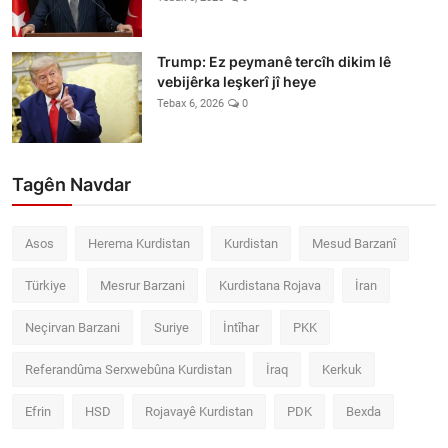
Trump: Ez peymanê tercîh dikim lê
vebijêrka leşkerî jî heye
Tebax 6, 2026
0
Tagên Navdar
Asos
Herema Kurdistan
Kurdistan
Mesud Barzanî
Türkiye
Mesrur Barzani
Kurdistana Rojava
İran
Neçirvan Barzani
Suriye
İntîhar
PKK
Referandûma Serxwebûna Kurdistan
İraq
Kerkuk
Efrin
HSD
Rojavayê Kurdistan
PDK
Bexda