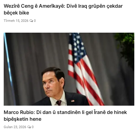
Wezîrê Ceng ê Amerîkayê: Divê Iraq grûpên çekdar
bêçek bike
Tîrmeh 15, 2026
0
Marco Rubio: Di dan û standinên li gel Îranê de hinek
bipêşketin hene
Gulan 23, 2026
0