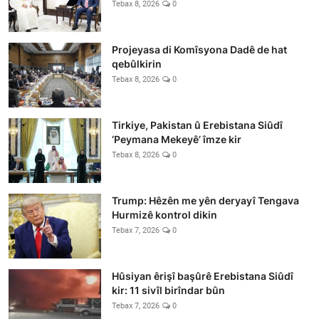
Tebax 8, 2026
0
Projeyasa di Komîsyona Dadê de hat
qebûlkirin
Tebax 8, 2026
0
Tirkiye, Pakistan û Erebistana Siûdî
‘Peymana Mekeyê’ îmze kir
Tebax 8, 2026
0
Trump: Hêzên me yên deryayî Tengava
Hurmizê kontrol dikin
Tebax 7, 2026
0
Hûsiyan êrişî başûrê Erebistana Siûdî
kir: 11 sivîl birîndar bûn
Tebax 7, 2026
0