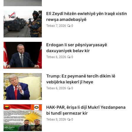
Elî Zeydî hêzên ewlehiyê yên Iraqê xistin
rewşa amadebaşiyê
Tebax 7, 2026
0
Erdogan li ser pêşniyaryasayê
daxuyaniyek belav kir
Tebax 6, 2026
0
Trump: Ez peymanê tercîh dikim lê
vebijêrka leşkerî jî heye
Tebax 6, 2026
0
HAK-PAR, êrişa li dijî Mukrî Yezdanpena
bi tundî şermezar kir
Tebax 5, 2026
0