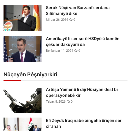
Serok Nêçîrvan Barzanî serdana
Silêmaniyê dike
Mijdar 26, 2019
0
Amerîkayê li ser şerê HSDyê û komên
çekdar daxuyanî da
Berfanbar 11, 2024
0
Nûçeyên Pêşnîyarkirî
Artêşa Yemenê li dijî Hûsiyan dest bi
operasyonekê kir
Tebax 8, 2026
0
Elî Zeydî: Iraq nabe bingeha êrîşên ser
cîranan