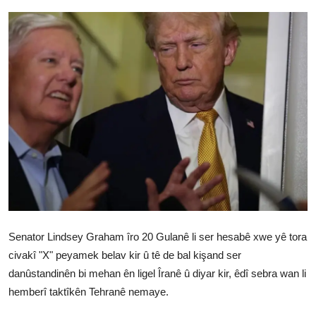
Vidyo
Nivîskar
Arşiv
Têkilî
Türkçe
Kurdi
Senator Lindsey Graham îro 20 Gulanê li ser hesabê xwe yê tora
civakî "X" peyamek belav kir û tê de bal kişand ser
danûstandinên bi mehan ên ligel Îranê û diyar kir, êdî sebra wan li
hemberî taktîkên Tehranê nemaye.