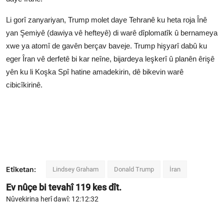
Li gorî zanyariyan, Trump molet daye Tehranê ku heta roja Înê
yan Şemiyê (dawiya vê hefteyê) di warê dîplomatîk û bernameya
xwe ya atomî de gavên berçav baveje. Trump hişyarî dabû ku
eger Îran vê derfetê bi kar neîne, bijardeya leşkerî û planên êrişê
yên ku li Koşka Spî hatine amadekirin, dê bikevin warê
cibicîkirinê.
Etîketan:
Lindsey Graham
Donald Trump
İran
Ev nûçe bi tevahî
119
kes dît.
Nûvekirina herî dawî: 12:12:32