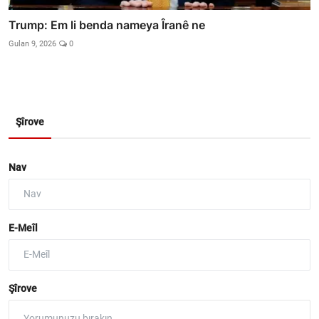
Trump: Em li benda nameya Îranê ne
Gulan 9, 2026
0
Şîrove
Nav
E-Meîl
Şîrove