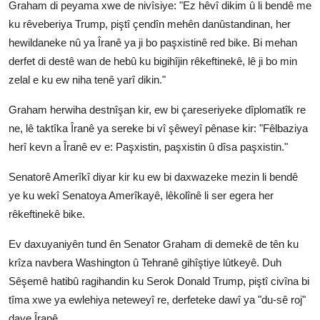
Graham di peyama xwe de nivîsiye: "Ez hêvî dikim û li bendê me
ku rêveberiya Trump, piştî çendîn mehên danûstandinan, her
hewildaneke nû ya Îranê ya ji bo paşxistinê red bike. Bi mehan
derfet di destê wan de hebû ku bigihîjin rêkeftinekê, lê ji bo min
zelal e ku ew niha tenê yarî dikin."
Graham herwiha destnîşan kir, ew bi çareseriyeke dîplomatîk re
ne, lê taktîka Îranê ya sereke bi vî şêweyî pênase kir: "Fêlbaziya
herî kevn a Îranê ev e: Paşxistin, paşxistin û dîsa paşxistin."
Senatorê Amerîkî diyar kir ku ew bi daxwazeke mezin li bendê
ye ku wekî Senatoya Amerîkayê, lêkolînê li ser egera her
rêkeftinekê bike.
Ev daxuyaniyên tund ên Senator Graham di demekê de tên ku
krîza navbera Washington û Tehranê gihîştiye lûtkeyê. Duh
Sêşemê hatibû ragihandin ku Serok Donald Trump, piştî civîna bi
tîma xwe ya ewlehiya neteweyî re, derfeteke dawî ya "du-sê roj"
daye Îranê.