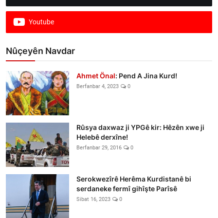
Youtube
Nûçeyên Navdar
Ahmet Önal
: Pend A Jina Kurd!
Berfanbar 4, 2023
0
Rûsya daxwaz ji YPGê kir: Hêzên xwe ji
Helebê derxîne!
Berfanbar 29, 2016
0
Serokwezîrê Herêma Kurdistanê bi
serdaneke fermî gihîşte Parîsê
Sibat 16, 2023
0