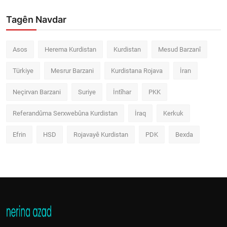
Tagên Navdar
Asos
Herema Kurdistan
Kurdistan
Mesud Barzanî
Türkiye
Mesrur Barzani
Kurdistana Rojava
İran
Neçirvan Barzani
Suriye
İntîhar
PKK
Referandûma Serxwebûna Kurdistan
İraq
Kerkuk
Efrin
HSD
Rojavayê Kurdistan
PDK
Bexda