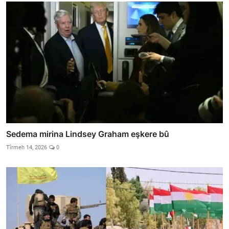
Sedema mirina Lindsey Graham eşkere bû
Tîrmeh 14, 2026
0