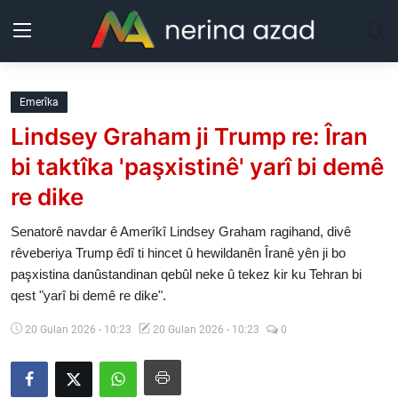
Kurdistan
Emerîka
Lindsey Graham ji Trump re: Îran
Herêm
bi taktîka 'paşxistinê' yarî bi demê
Jîyan
re dike
Rojev
Senatorê navdar ê Amerîkî Lindsey Graham ragihand, divê
rêveberiya Trump êdî ti hincet û hewildanên Îranê yên ji bo
paşxistina danûstandinan qebûl neke û tekez kir ku Tehran bi
Lêkolîn
qest "yarî bi demê re dike".
Nerin
20 Gulan 2026 - 10:23
20 Gulan 2026 - 10:23
0
Wêne