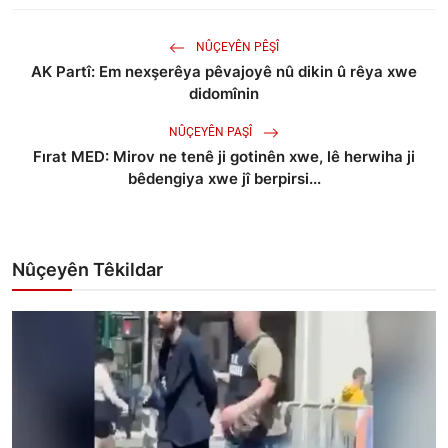
NÛÇEYÊN PÊŞÎ
AK Partî: Em nexşerêya pêvajoyê nû dikin û rêya xwe
didomînin
NÛÇEYÊN PAŞÎ
Fırat MED: Mirov ne tenê ji gotinên xwe, lê herwiha ji
bêdengiya xwe jî berpirsi...
Nûçeyên Têkildar