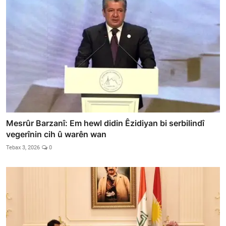
Mesrûr Barzanî: Em hewl didin Êzidiyan bi serbilindî
vegerînin cih û warên wan
Tebax 3, 2026
0