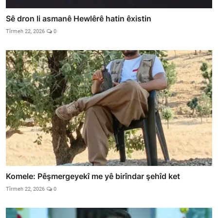
Sê dron li asmanê Hewlêrê hatin êxistin
Tîrmeh 22, 2026
0
Komele: Pêşmergeyekî me yê birîndar şehîd ket
Tîrmeh 22, 2026
0