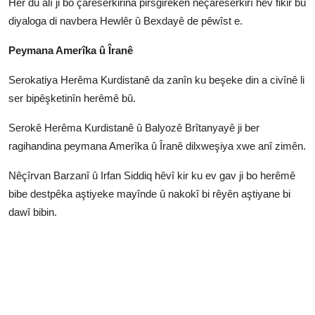
Her du alî ji bo çareserkirina pirsgirêkên neçareserkirî hev fikir bû
diyaloga di navbera Hewlêr û Bexdayê de pêwîst e.
Peymana Amerîka û Îranê
Serokatiya Herêma Kurdistanê da zanîn ku beşeke din a civînê li
ser bipêşketinîn herêmê bû.
Serokê Herêma Kurdistanê û Balyozê Brîtanyayê ji ber
ragihandina peymana Amerîka û Îranê dilxweşiya xwe anî zimên.
Nêçîrvan Barzanî û Irfan Siddiq hêvî kir ku ev gav ji bo herêmê
bibe destpêka aştiyeke mayînde û nakokî bi rêyên aştiyane bi
dawî bibin.