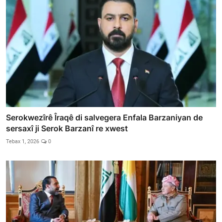
Serokwezîrê Îraqê di salvegera Enfala Barzaniyan de
sersaxî ji Serok Barzanî re xwest
Tebax 1, 2026
0