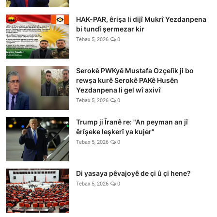
HAK-PAR, êrişa li dijî Mukrî Yezdanpena
bi tundî şermezar kir
Tebax 5, 2026
0
Serokê PWKyê Mustafa Ozçelîk ji bo
rewşa kurê Serokê PAKê Husên
Yezdanpena li gel wî axivî
Tebax 5, 2026
0
Trump ji Îranê re: "An peyman an jî
êrîşeke leşkerî ya kujer"
Tebax 5, 2026
0
Di yasaya pêvajoyê de çi û çi hene?
Tebax 5, 2026
0