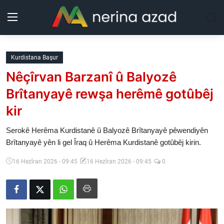
Kurdistan
Kurdistana Başur
Nêçîrvan Barzanî û Balyozê
Herêm
Brîtanyayê rewşa herêmê gotûbêj
Jîyan
kir
Rojev
Serokê Herêma Kurdistanê û Balyozê Brîtanyayê pêwendiyên
Brîtanyayê yên li gel Îraq û Herêma Kurdistanê gotûbêj kirin.
Lêkolîn
16 Hezîran 2026 - 09:45
16 Hezîran 2026 - 09:45
0
Nerin
Wêne