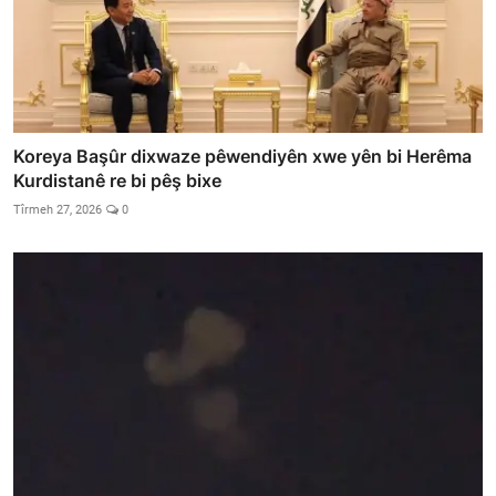
Koreya Başûr dixwaze pêwendiyên xwe yên bi Herêma
Kurdistanê re bi pêş bixe
Tîrmeh 27, 2026
0