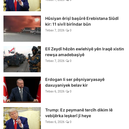
Hûsiyan êrişî başûrê Erebistana Siûdî
kir: 11 sivîl birîndar bûn
Tebax 7, 2026
0
Elî Zeydî hêzên ewlehiyê yên Iraqê xistin
rewşa amadebaşiyê
Tebax 7, 2026
0
Erdogan li ser pêşniyaryasayê
daxuyaniyek belav kir
Tebax 6, 2026
0
Trump: Ez peymanê tercîh dikim lê
vebijêrka leşkerî jî heye
Tebax 6, 2026
0