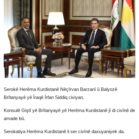
Vidyo
Nivîskar
Arşiv
Têkilî
Türkçe
Kurdi
Serokê Herêma Kurdistanê Nêçîrvan Barzanî û Balyozê
Brîtanyayê yê Îraqê Îrfan Siddiq civiyan.
Konsulê Giştî yê Brîtanyayê yê Herêma Kurdistanê jî di civînê de
amade bû.
Serokatiya Herêma Kurdistanê li ser civînê daxuyaniyek da.