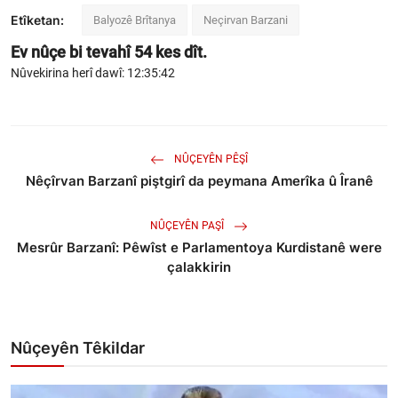
Etîketan:
Balyozê Brîtanya
Neçirvan Barzani
Ev nûçe bi tevahî
54
kes dît.
Nûvekirina herî dawî: 12:35:42
NÛÇEYÊN PÊŞÎ
Nêçîrvan Barzanî piştgirî da peymana Amerîka û Îranê
NÛÇEYÊN PAŞÎ
Mesrûr Barzanî: Pêwîst e Parlamentoya Kurdistanê were
çalakkirin
Nûçeyên Têkildar