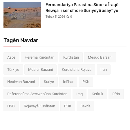
Fermandariya Parastina Sînor a Îraqê:
Rewşa li ser sînorê Sûriyeyê asayî ye
Tebax 5, 2026
0
Tagên Navdar
Asos
Herema Kurdistan
Kurdistan
Mesud Barzanî
Türkiye
Mesrur Barzani
Kurdistana Rojava
İran
Neçirvan Barzani
Suriye
İntîhar
PKK
Referandûma Serxwebûna Kurdistan
İraq
Kerkuk
Efrin
HSD
Rojavayê Kurdistan
PDK
Bexda