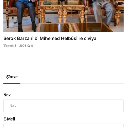
Serok Barzanî bi Mihemed Helbûsî re civiya
Tîrmeh 31, 2026
0
Şîrove
Nav
E-Meîl