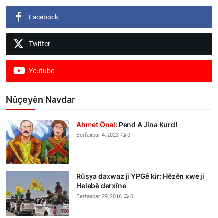
Facebook
Twitter
Youtube
Nûçeyên Navdar
Ahmet Önal
: Pend A Jina Kurd!
Berfanbar 4, 2023
0
Rûsya daxwaz ji YPGê kir: Hêzên xwe ji
Helebê derxîne!
Berfanbar 29, 2016
0