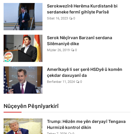
Serokwezîrê Herêma Kurdistanê bi
serdaneke fermî gihîşte Parîsê
Sibat 16, 2023
0
Serok Nêçîrvan Barzanî serdana
Silêmaniyê dike
Mijdar 26, 2019
0
Amerîkayê li ser şerê HSDyê û komên
çekdar daxuyanî da
Berfanbar 11, 2024
0
Nûçeyên Pêşnîyarkirî
Trump: Hêzên me yên deryayî Tengava
Hurmizê kontrol dikin
Tebax 7, 2026
0