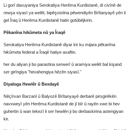
Li gorî daxuyaniya Serokatiya Herêma Kurdistanê, di civînê de
rewşa siyasî ya welêt, bipêşxistina pêwendiyên Brîtanyayê yên li
gel Îraq û Herêma Kurdistanê hatin gotûbêjkirin.
Pêkanîna hikûmeta nû ya Îraqê
Serokatiya Herêma Kurdistanê diyar kir ku mijara pêkanîna
hikûmeta federal a Îraqê hatiye axaftin.
her du aliyan ji bo parastina serwerî û aramiya welêt bal kişand
ser girîngiya "hevahengiya hêzên siyasî."
Diyaloga Hewlêr û Bexdayê
Nêçîrvan Barzanî û Balyozê Brîtanyayê derbarê pirsgirêkên
navxweyî yên Herêma Kurdistanê de jî bîr û rayên xwe bi hev
guhertin û wan tekezî li ser hewlên ji bo derbaskirina astengiyan
kir.