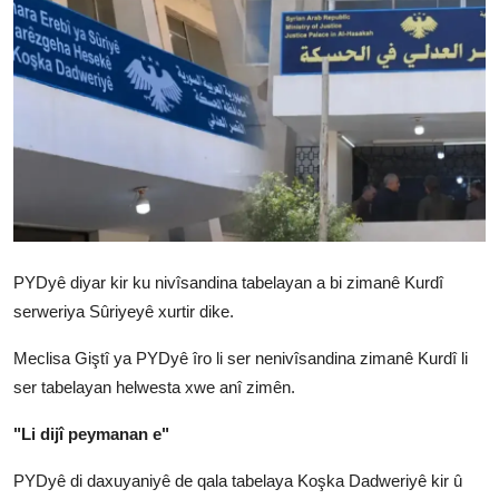
Vidyo
Nivîskar
Arşiv
Têkilî
Türkçe
Kurdi
PYDyê diyar kir ku nivîsandina tabelayan a bi zimanê Kurdî
serweriya Sûriyeyê xurtir dike.
Meclisa Giştî ya PYDyê îro li ser nenivîsandina zimanê Kurdî li
ser tabelayan helwesta xwe anî zimên.
"Li dijî peymanan e"
PYDyê di daxuyaniyê de qala tabelaya Koşka Dadweriyê kir û