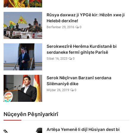
Rûsya daxwaz ji YPGê kir: Hêzên xwe ji
Helebê derxîne!
Berfanbar 29, 2016
0
Serokwezîrê Herêma Kurdistanê bi
serdaneke fermî gihîşte Parîsê
Sibat 16, 2023
0
Serok Nêçîrvan Barzanî serdana
Silêmaniyê dike
Mijdar 26, 2019
0
Nûçeyên Pêşnîyarkirî
Artêşa Yemenê li dijî Hûsiyan dest bi