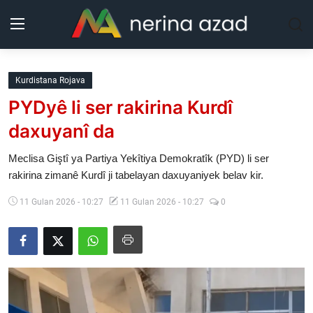
Kurdistan
Kurdistana Rojava
PYDyê li ser rakirina Kurdî
Herêm
daxuyanî da
Jîyan
Meclisa Giştî ya Partiya Yekîtiya Demokratîk (PYD) li ser
rakirina zimanê Kurdî ji tabelayan daxuyaniyek belav kir.
Rojev
11 Gulan 2026 - 10:27
11 Gulan 2026 - 10:27
0
Lêkolîn
Nerin
Wêne