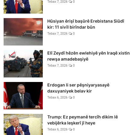
Tebax 7, 2026
0
Hûsiyan êrişî başûrê Erebistana Siûdî
kir: 11 sivîl birîndar bûn
Tebax 7, 2026
0
Elî Zeydî hêzên ewlehiyê yên Iraqê xistin
rewşa amadebaşiyê
Tebax 7, 2026
0
Erdogan li ser pêşniyaryasayê
daxuyaniyek belav kir
Tebax 6, 2026
0
Trump: Ez peymanê tercîh dikim lê
vebijêrka leşkerî jî heye
Tebax 6, 2026
0