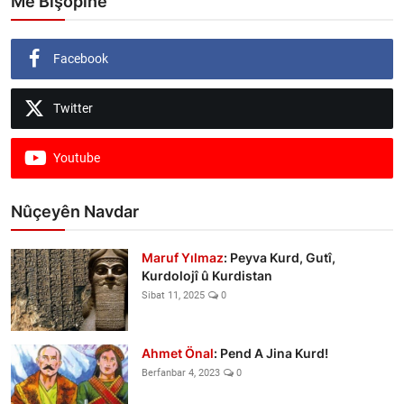
Me Bişopîne
Facebook
Twitter
Youtube
Nûçeyên Navdar
Maruf Yılmaz
: Peyva Kurd, Gutî,
Kurdolojî û Kurdistan
Sibat 11, 2025
0
Ahmet Önal
: Pend A Jina Kurd!
Berfanbar 4, 2023
0