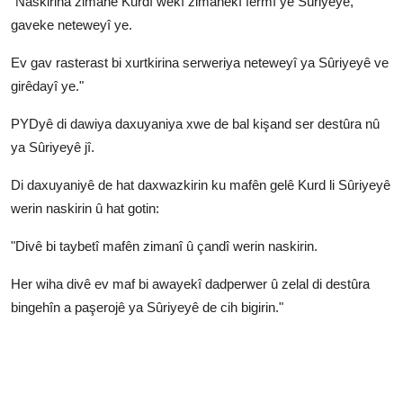
"Naskirina zimanê Kurdî wekî zimanekî fermî yê Sûriyeyê,
gaveke neteweyî ye.
Ev gav rasterast bi xurtkirina serweriya neteweyî ya Sûriyeyê ve
girêdayî ye."
PYDyê di dawiya daxuyaniya xwe de bal kişand ser destûra nû
ya Sûriyeyê jî.
Di daxuyaniyê de hat daxwazkirin ku mafên gelê Kurd li Sûriyeyê
werin naskirin û hat gotin:
"Divê bi taybetî mafên zimanî û çandî werin naskirin.
Her wiha divê ev maf bi awayekî dadperwer û zelal di destûra
bingehîn a paşerojê ya Sûriyeyê de cih bigirin."