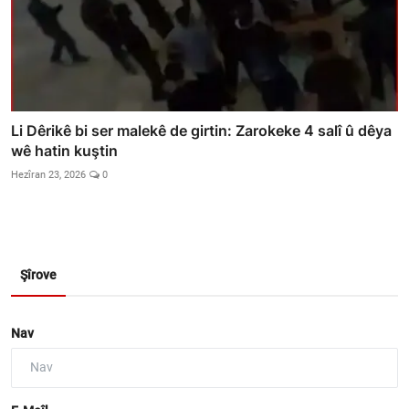
Li Dêrikê bi ser malekê de girtin: Zarokeke 4 salî û dêya
wê hatin kuştin
Hezîran 23, 2026
0
Şîrove
Nav