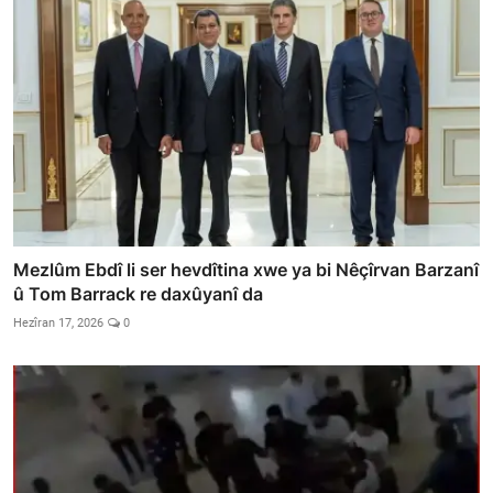
Mezlûm Ebdî li ser hevdîtina xwe ya bi Nêçîrvan Barzanî
û Tom Barrack re daxûyanî da
Hezîran 17, 2026
0