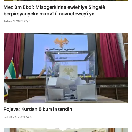
Mezlûm Ebdî: Misogerkirina ewlehiya Şingalê
berpirsyariyeke mirovî û navneteweyî ye
Tebax 3, 2026
0
Rojava: Kurdan 8 kursî standin
Gulan 25, 2026
0