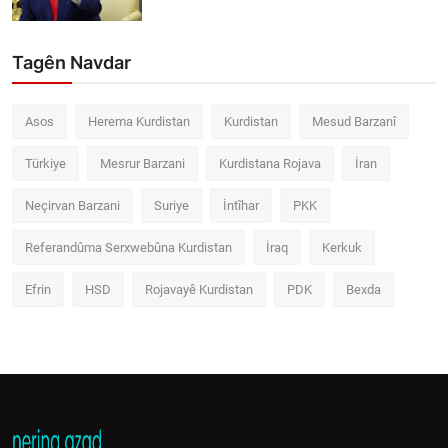
Tagên Navdar
Asos
Herema Kurdistan
Kurdistan
Mesud Barzanî
Türkiye
Mesrur Barzani
Kurdistana Rojava
İran
Neçirvan Barzani
Suriye
İntîhar
PKK
Referandûma Serxwebûna Kurdistan
İraq
Kerkuk
Efrin
HSD
Rojavayê Kurdistan
PDK
Bexda