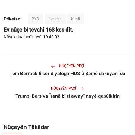
Etîketan:
PYD
Heseke
Kurdi
Ev nûçe bi tevahî
163
kes dît.
Nûvekirina herî dawî: 10:46:02
NÛÇEYÊN PÊŞÎ
Tom Barrack li ser diyaloga HDS û Şamê daxuyanî da
NÛÇEYÊN PAŞÎ
Trump: Bersiva Îranê bi ti awayî nayê qebûlkirin
Nûçeyên Têkildar