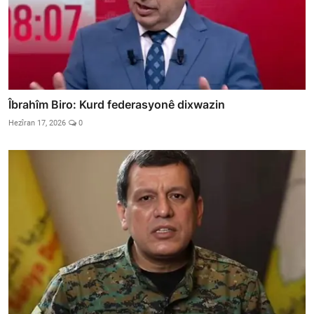
Îbrahîm Biro: Kurd federasyonê dixwazin
Hezîran 17, 2026
0