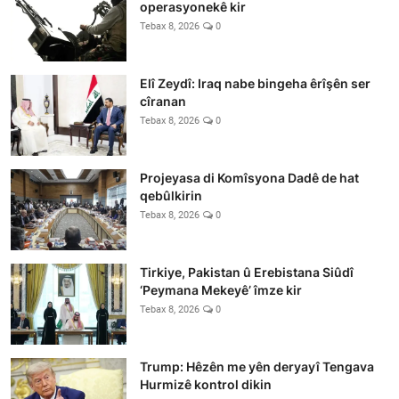
operasyonekê kir
Tebax 8, 2026
0
Elî Zeydî: Iraq nabe bingeha êrîşên ser
cîranan
Tebax 8, 2026
0
Projeyasa di Komîsyona Dadê de hat
qebûlkirin
Tebax 8, 2026
0
Tirkiye, Pakistan û Erebistana Siûdî
‘Peymana Mekeyê’ îmze kir
Tebax 8, 2026
0
Trump: Hêzên me yên deryayî Tengava
Hurmizê kontrol dikin