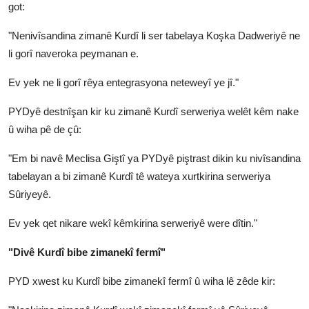
got:
"Nenivîsandina zimanê Kurdî li ser tabelaya Koşka Dadweriyê ne
li gorî naveroka peymanan e.
Ev yek ne li gorî rêya entegrasyona neteweyî ye jî."
PYDyê destnîşan kir ku zimanê Kurdî serweriya welêt kêm nake
û wiha pê de çû:
"Em bi navê Meclisa Giştî ya PYDyê piştrast dikin ku nivîsandina
tabelayan a bi zimanê Kurdî tê wateya xurtkirina serweriya
Sûriyeyê.
Ev yek qet nikare wekî kêmkirina serweriyê were dîtin."
"Divê Kurdî bibe zimanekî fermî"
PYD xwest ku Kurdî bibe zimanekî fermî û wiha lê zêde kir: