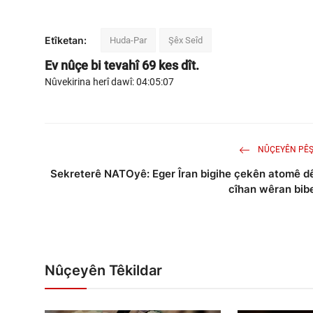
Etîketan:
Huda-Par
Şêx Seîd
Ev nûçe bi tevahî
69
kes dît.
Nûvekirina herî dawî: 04:05:07
NÛÇEYÊN PÊŞ
Sekreterê NATOyê: Eger Îran bigihe çekên atomê d
cîhan wêran bib
Nûçeyên Têkildar