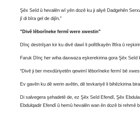
Şêx Seîd û hevalên wî yên dozê ku ji aliyê Dadgehên Serxwe
jî di bîra gel de dijîn.”
"Divê lêborîneke fermî were xwestin"
Dînç destnîşan kir ku divê dawî li polîtîkayên îftîra û reşki
Faruk Dînç her wiha daxwaza eşkerekirina gora Şêx Seîd ki
“Divê ji ber mexdûriyetên qewimî lêborîneke fermî bê xwest
Ev gavên ku dê werin avêtin, dê tevkariyê li bihêzkirina bira
Di salvegera şehadetê de, ez Şêx Seîd Efendî, Şêx Ebdula
Ebdulqadir Efendî û hemû hevalên wan ên dozê bi rehmê bi 