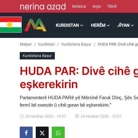
Nivîskar
Arşiv
Têkilî
KURDISTAN
HERÊM
JÎYAN
Kurdistan
Malper
Kurdistan
Kurdistana Başur
HUDA PAR: Divê cihê go
Herêm
Kurdistana Başur
Jîyan
HUDA PAR: Divê cihê 
Rojev
eşkerekirin
Lêkolîn
Parlamenterê HUDA PARê yê Mêrsînê Faruk Dînç, Şêx Seîd b
fermî bê xwestin û cihê goran bê eşkerekirin.”
Nerin
24 Hezîran 2026 - 10:57
24 Hezîran 2026 - 10:57
Wêne