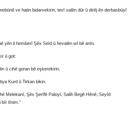
bûnê ve hatin bidarvekirin, tevî salên dûr û dirêj ên derbasbûyî
rinê yên li hemberî Şêx Seîd û hevalên wî bê anîn.
r û got:
in û cihê goran bê eşkerekirin.
tiya Kurd û Tirkan bikin.
hê Melekanî, Şêx Şerîfê Paloyî, Salih Begê Hênê, Seyîd
bîr tînim.”