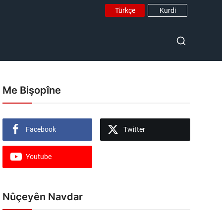
Türkçe
Kurdi
Me Bişopîne
Facebook
Twitter
Youtube
Nûçeyên Navdar