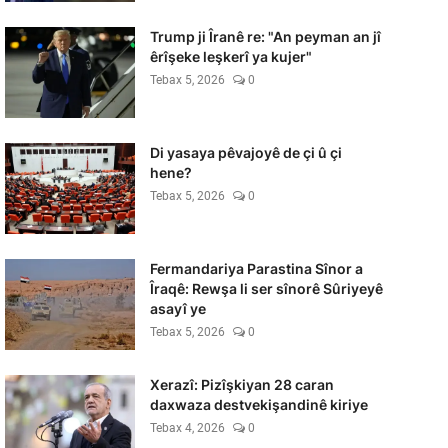
Trump ji Îranê re: "An peyman an jî
êrîşeke leşkerî ya kujer"
Tebax 5, 2026
0
Di yasaya pêvajoyê de çi û çi
hene?
Tebax 5, 2026
0
Fermandariya Parastina Sînor a
Îraqê: Rewşa li ser sînorê Sûriyeyê
asayî ye
Tebax 5, 2026
0
Xerazî: Pizîşkiyan 28 caran
daxwaza destvekişandinê kiriye
Tebax 4, 2026
0