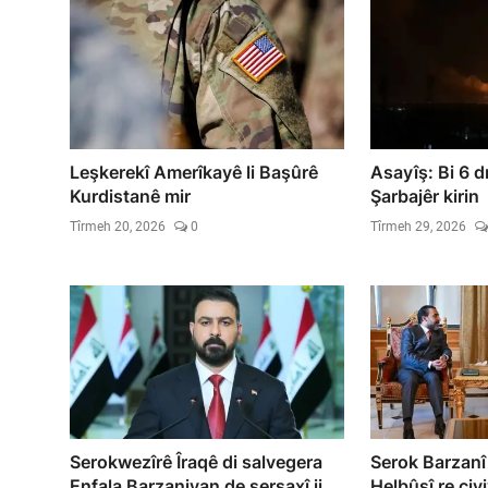
Leşkerekî Amerîkayê li Başûrê
Asayîş: Bi 6 d
Kurdistanê mir
Şarbajêr kirin
Tîrmeh 20, 2026
0
Tîrmeh 29, 2026
Serokwezîrê Îraqê di salvegera
Serok Barzanî
Enfala Barzaniyan de sersaxî ji
Helbûsî re civ