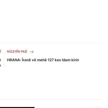
Î
NÛÇEYÊN PAŞÎ
ê
HRANA: Îranê vê mehê 127 kes îdam kirin
e