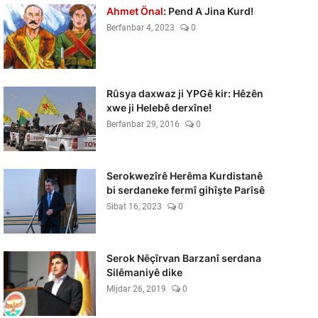
Ahmet Önal
: Pend A Jina Kurd!
Berfanbar 4, 2023
0
Rûsya daxwaz ji YPGê kir: Hêzên
xwe ji Helebê derxîne!
Berfanbar 29, 2016
0
Serokwezîrê Herêma Kurdistanê
bi serdaneke fermî gihîşte Parîsê
Sibat 16, 2023
0
Serok Nêçîrvan Barzanî serdana
Silêmaniyê dike
Mijdar 26, 2019
0