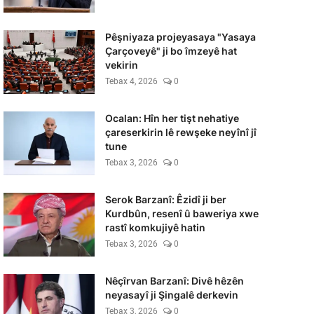
Pêşniyaza projeyasaya "Yasaya
Çarçoveyê" ji bo îmzeyê hat
vekirin
Tebax 4, 2026
0
Ocalan: Hîn her tişt nehatiye
çareserkirin lê rewşeke neyînî jî
tune
Tebax 3, 2026
0
Serok Barzanî: Êzidî ji ber
Kurdbûn, resenî û baweriya xwe
rastî komkujiyê hatin
Tebax 3, 2026
0
Nêçîrvan Barzanî: Divê hêzên
neyasayî ji Şingalê derkevin
Tebax 3, 2026
0