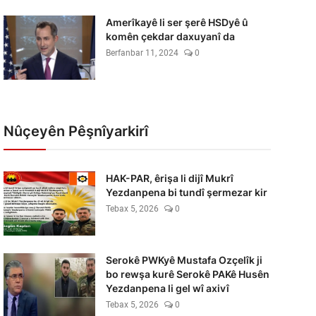
Amerîkayê li ser şerê HSDyê û
komên çekdar daxuyanî da
Berfanbar 11, 2024
0
Nûçeyên Pêşnîyarkirî
HAK-PAR, êrişa li dijî Mukrî
Yezdanpena bi tundî şermezar kir
Tebax 5, 2026
0
Serokê PWKyê Mustafa Ozçelîk ji
bo rewşa kurê Serokê PAKê Husên
Yezdanpena li gel wî axivî
Tebax 5, 2026
0