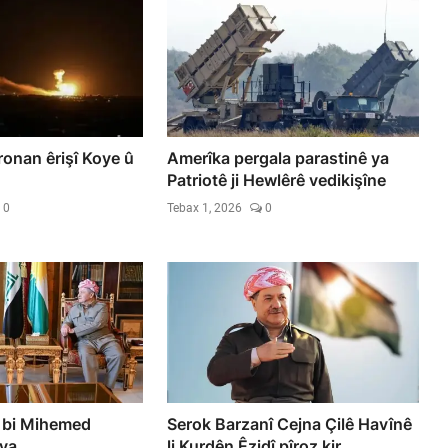
ronan êrişî Koye û
Amerîka pergala parastinê ya
Patriotê ji Hewlêrê vedikişîne
0
Tebax 1, 2026
0
 bi Mihemed
Serok Barzanî Cejna Çilê Havînê
iya
li Kurdên Êzidî pîroz kir