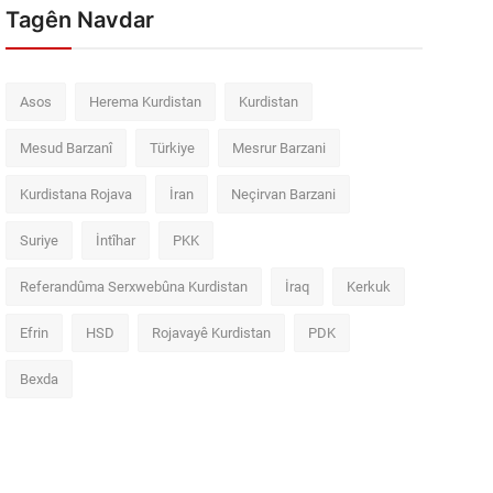
Tagên Navdar
Asos
Herema Kurdistan
Kurdistan
Mesud Barzanî
Türkiye
Mesrur Barzani
Kurdistana Rojava
İran
Neçirvan Barzani
Suriye
İntîhar
PKK
Referandûma Serxwebûna Kurdistan
İraq
Kerkuk
Efrin
HSD
Rojavayê Kurdistan
PDK
Bexda