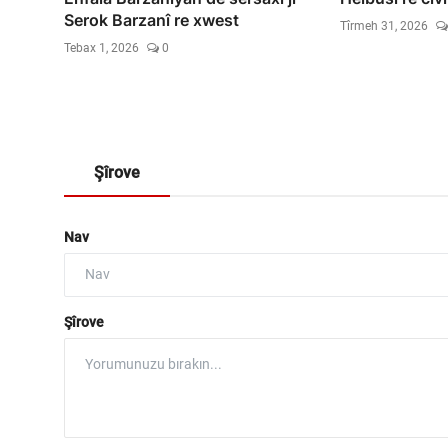
Serok Barzanî re xwest
Tîrmeh 31, 2026
Tebax 1, 2026
0
Şîrove
Nav
Şîrove