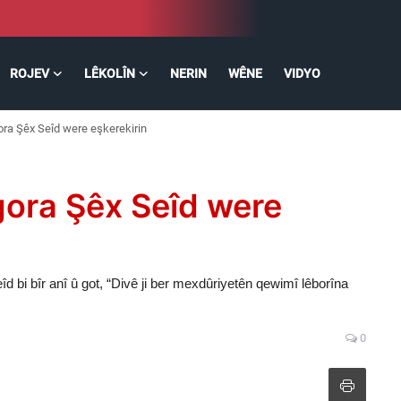
ROJEV
LÊKOLÎN
NERIN
WÊNE
VIDYO
ra Şêx Seîd were eşkerekirin
gora Şêx Seîd were
i bîr anî û got, “Divê ji ber mexdûriyetên qewimî lêborîna
0