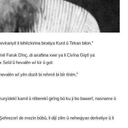
kariyê li bihêzkirina biratiya Kurd û Tirkan bikin.”
 Faruk Dînç, di axaftina xwe ya li Civîna Giştî ya
 Seîd û hevalên wî kir û got:
evalên wî yên dozê bi rehmê bi bîr tînim.”
urşîdekî kamil û rêberekî girîng bû ku ji bo bawerî, nasname û
rezorî de mezin bûbû, li dijî zilm û neheqiyan derketiye û li