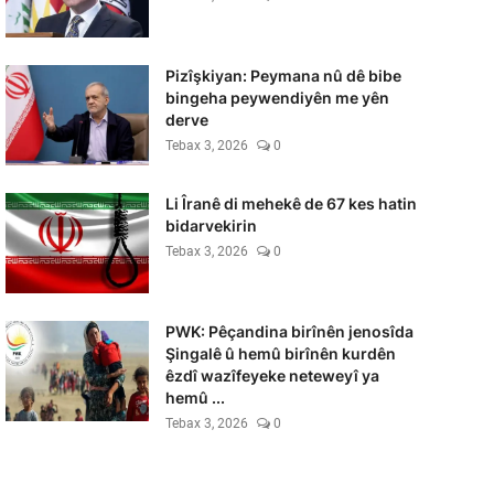
Pizîşkiyan: Peymana nû dê bibe
bingeha peywendiyên me yên
derve
Tebax 3, 2026
0
Li Îranê di mehekê de 67 kes hatin
bidarvekirin
Tebax 3, 2026
0
PWK: Pêçandina birînên jenosîda
Şingalê û hemû birînên kurdên
êzdî wazîfeyeke neteweyî ya
hemû ...
Tebax 3, 2026
0