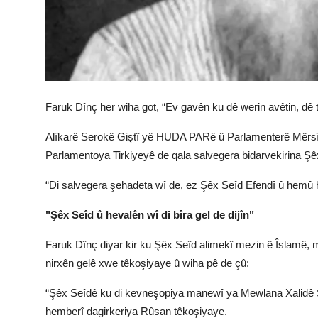
Faruk Dînç her wiha got, “Ev gavên ku dê werin avêtin, dê tev
Alîkarê Serokê Giştî yê HUDA PARê û Parlamenterê Mêrsînê
Parlamentoya Tirkiyeyê de qala salvegera bidarvekirina Şêx
“Di salvegera şehadeta wî de, ez Şêx Seîd Efendî û hemû h
"Şêx Seîd û hevalên wî di bîra gel de dijîn"
Faruk Dînç diyar kir ku Şêx Seîd alimekî mezin ê Îslamê, m
nirxên gelê xwe têkoşiyaye û wiha pê de çû:
“Şêx Seîdê ku di kevneşopiya manewî ya Mewlana Xalidê Şeh
hemberî dagirkeriya Rûsan têkoşiyaye.