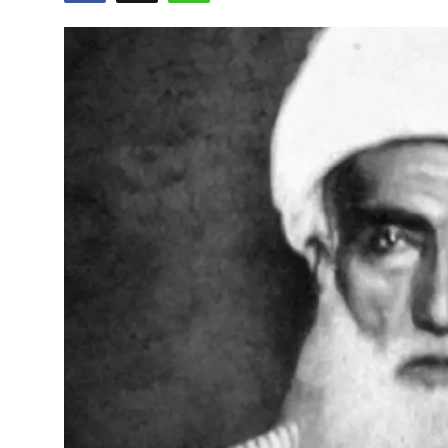
Vidyo
Nivîskar
Arşiv
Têkilî
Türkçe
Kurdi