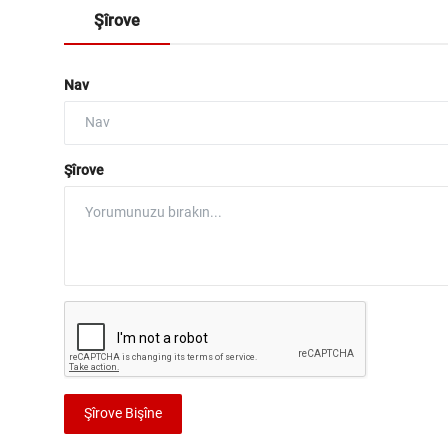
Şîrove
Nav
Şîrove
Şîrove Bişîne