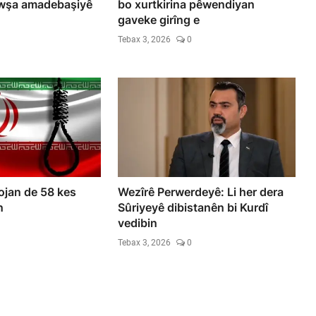
rewşa amadebaşiyê
bo xurtkirina pêwendiyan
gaveke girîng e
Tebax 3, 2026
0
rojan de 58 kes
Wezîrê Perwerdeyê: Li her dera
n
Sûriyeyê dibistanên bi Kurdî
vedibin
Tebax 3, 2026
0