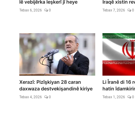
lê vebijêrka leşkerî jî heye
Iraqê xistin 
Tebax 6, 2026
0
Tebax 7, 2026
0
Xerazî: Pizîşkiyan 28 caran
Li Îranê di 16 
daxwaza destvekişandinê kiriye
hatin îdamkiri
Tebax 4, 2026
0
Tebax 1, 2026
0