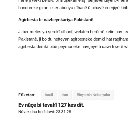
Îranê jî wekî bersiv, bi mûşekan êrîşî berjewendiyên Amerîk
bandoreke giran li ser aboriya cîhanê û bihayê enerjiyê kiri
Agirbesta bi navbeynkariya Pakistanê
Ji ber metirsiya şerekî cîhanî, welatên herêmê ketin nav t
Pakistanê, ji bo du hefteyan agirbesteke demkî hat ragihan
agirbesta demkî bibe peymaneke navçeyê û dawî li şerê w
Etîketan:
İsrail
İran
Binyamin Netanyahu
Ev nûçe bi tevahî
127
kes dît.
Nûvekirina herî dawî: 23:31:28