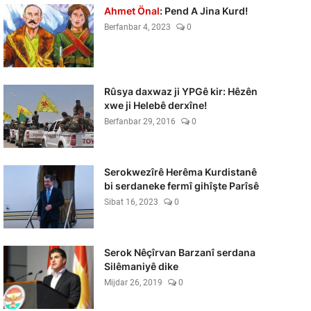
Ahmet Önal
: Pend A Jina Kurd!
Berfanbar 4, 2023
0
Rûsya daxwaz ji YPGê kir: Hêzên
xwe ji Helebê derxîne!
Berfanbar 29, 2016
0
Serokwezîrê Herêma Kurdistanê
bi serdaneke fermî gihîşte Parîsê
Sibat 16, 2023
0
Serok Nêçîrvan Barzanî serdana
Silêmaniyê dike
Mijdar 26, 2019
0