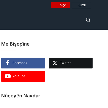
Türkçe
Kurdi
Me Bişopîne
Facebook
Twitter
Youtube
Nûçeyên Navdar