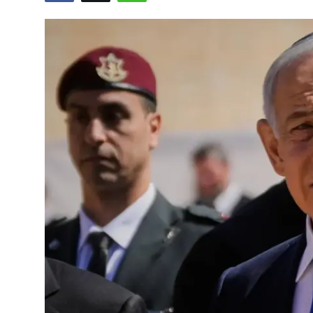
Vidyo
Nivîskar
Arşiv
Têkilî
Türkçe
Kurdi