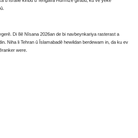
a û Îsraîlê kiribû û Tengava Hurmizê girtibû, ku vê yekê
bû.
evgerê. Di 8ê Nîsana 2026an de bi navbeynkariya rasterast a
din. Niha li Tehran û Îslamabadê hewildan berdewam in, da ku ev
êranker were.