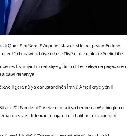
 li Qudisê bi Serokê Arjantînê Javier Milei re, peyamên tund
 şer hîn bi dawî nebûye û her kêliyê dibe ku alozî zêdetir bibe.
 de ne. Ev mijar hîn nehatiye girtin û di her kêliyê de geşedanên
xala dawî daneniye."
xwe li gera nû ya danustandinên Îran û Amerîkayê yên li
ê Sibata 2026an de bi êrîşeke esmanî ya berfireh a Washington û
rbazî û siyasî li Tehran û bajarên din hatibûn rûxandin û bi