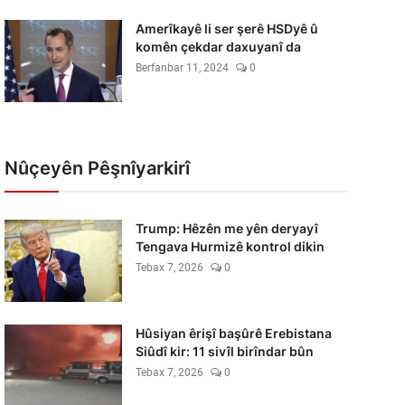
Amerîkayê li ser şerê HSDyê û
komên çekdar daxuyanî da
Berfanbar 11, 2024
0
Nûçeyên Pêşnîyarkirî
Trump: Hêzên me yên deryayî
Tengava Hurmizê kontrol dikin
Tebax 7, 2026
0
Hûsiyan êrişî başûrê Erebistana
Siûdî kir: 11 sivîl birîndar bûn
Tebax 7, 2026
0