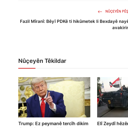
NÛÇEYÊN PÊŞ
Fazil Mîranî: Bêyî PDKê ti hikûmetek li Bexdayê nay
avakiri
Nûçeyên Têkildar
Trump: Ez peymanê tercîh dikim
Elî Zeydî hêz