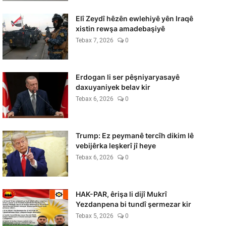
Elî Zeydî hêzên ewlehiyê yên Iraqê
xistin rewşa amadebaşiyê
Tebax 7, 2026
0
Erdogan li ser pêşniyaryasayê
daxuyaniyek belav kir
Tebax 6, 2026
0
Trump: Ez peymanê tercîh dikim lê
vebijêrka leşkerî jî heye
Tebax 6, 2026
0
HAK-PAR, êrişa li dijî Mukrî
Yezdanpena bi tundî şermezar kir
Tebax 5, 2026
0