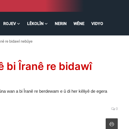
ROJEV
LÊKOLÎN
NERIN
WÊNE
VIDYO
anê re bidawî nebûye
 bi Îranê re bidawî
na wan a bi Îranê re berdewam e û di her kêliyê de egera
0