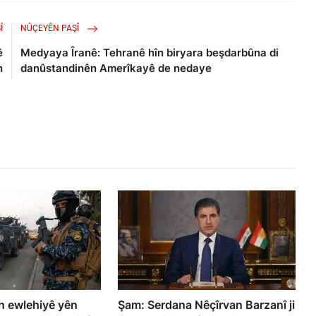
Î
NÛÇEYÊN PAŞÎ
ê
Medyaya Îranê: Tehranê hîn biryara beşdarbûna di
n
danûstandinên Amerîkayê de nedaye
ên ewlehiyê yên
Şam: Serdana Nêçîrvan Barzanî ji