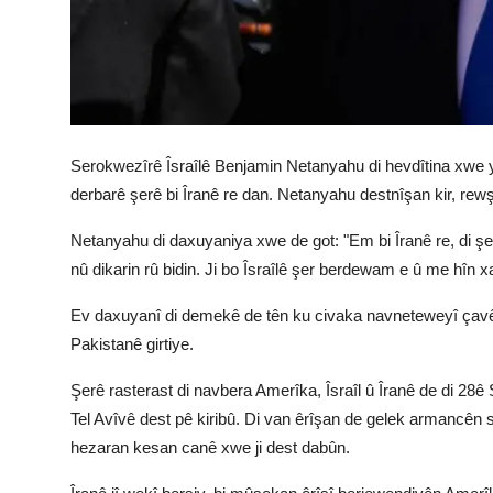
Serokwezîrê Îsraîlê Benjamin Netanyahu di hevdîtina xwe ya
derbarê şerê bi Îranê re dan. Netanyahu destnîşan kir, rewşa
Netanyahu di daxuyaniya xwe de got: "Em bi Îranê re, di şer
nû dikarin rû bidin. Ji bo Îsraîlê şer berdewam e û me hîn 
Ev daxuyanî di demekê de tên ku civaka navneteweyî çavê 
Pakistanê girtiye.
Şerê rasterast di navbera Amerîka, Îsraîl û Îranê de di 28
Tel Avîvê dest pê kiribû. Di van êrîşan de gelek armancên se
hezaran kesan canê xwe ji dest dabûn.