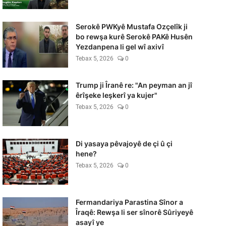
Serokê PWKyê Mustafa Ozçelîk ji
bo rewşa kurê Serokê PAKê Husên
Yezdanpena li gel wî axivî
Tebax 5, 2026
0
Trump ji Îranê re: "An peyman an jî
êrîşeke leşkerî ya kujer"
Tebax 5, 2026
0
Di yasaya pêvajoyê de çi û çi
hene?
Tebax 5, 2026
0
Fermandariya Parastina Sînor a
Îraqê: Rewşa li ser sînorê Sûriyeyê
asayî ye