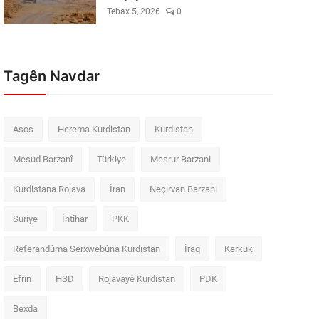
Tebax 5, 2026
0
Tagên Navdar
Asos
Herema Kurdistan
Kurdistan
Mesud Barzanî
Türkiye
Mesrur Barzani
Kurdistana Rojava
İran
Neçirvan Barzani
Suriye
İntîhar
PKK
Referandûma Serxwebûna Kurdistan
İraq
Kerkuk
Efrin
HSD
Rojavayê Kurdistan
PDK
Bexda