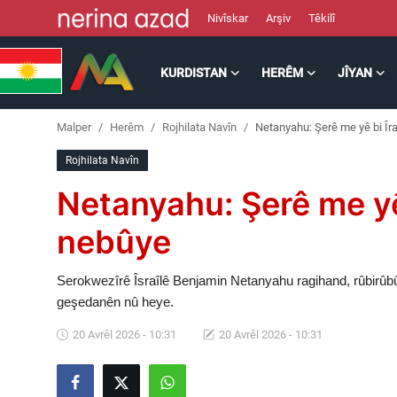
Nivîskar
Arşiv
Têkilî
KURDISTAN
HERÊM
JÎYAN
Kurdistan
Malper
Herêm
Rojhilata Navîn
Netanyahu: Şerê me yê bi Îr
Herêm
Rojhilata Navîn
Jîyan
Netanyahu: Şerê me yê
Rojev
nebûye
Lêkolîn
Serokwezîrê Îsraîlê Benjamin Netanyahu ragihand, rûbirûbû
geşedanên nû heye.
Nerin
20 Avrêl 2026 - 10:31
20 Avrêl 2026 - 10:31
Wêne