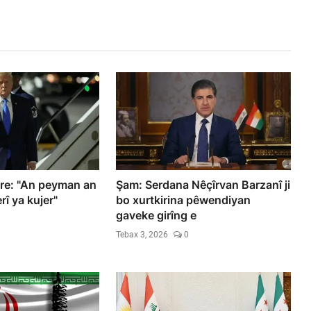
 re: "An peyman an
Şam: Serdana Nêçîrvan Barzanî ji
erî ya kujer"
bo xurtkirina pêwendiyan
gaveke girîng e
Tebax 3, 2026
0