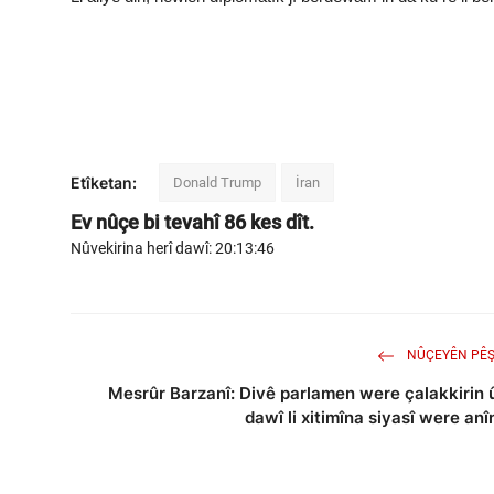
Etîketan:
Donald Trump
İran
Ev nûçe bi tevahî
86
kes dît.
Nûvekirina herî dawî: 20:13:46
NÛÇEYÊN PÊŞ
Mesrûr Barzanî: Divê parlamen were çalakkirin 
dawî li xitimîna siyasî were anî