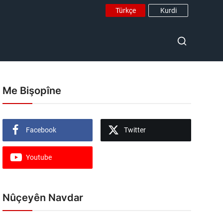
Türkçe
Kurdi
Me Bişopîne
Facebook
Twitter
Youtube
Nûçeyên Navdar