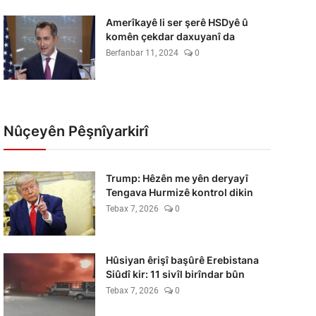
Amerîkayê li ser şerê HSDyê û
komên çekdar daxuyanî da
Berfanbar 11, 2024
0
Nûçeyên Pêşnîyarkirî
Trump: Hêzên me yên deryayî
Tengava Hurmizê kontrol dikin
Tebax 7, 2026
0
Hûsiyan êrişî başûrê Erebistana
Siûdî kir: 11 sivîl birîndar bûn
Tebax 7, 2026
0