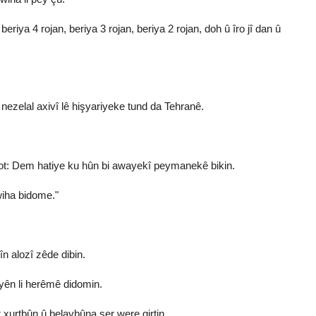
iya 4 rojan, beriya 3 rojan, beriya 2 rojan, doh û îro jî dan û
zelal axivî lê hişyariyeke tund da Tehranê.
î got: Dem hatiye ku hûn bi awayekî peymanekê bikin.
wiha bidome."
n alozî zêde dibin.
iyên li herêmê didomin.
r xurtbûn û belavbûna şer were girtin.