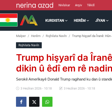
Nivîskar
Arşiv
Têkilî
KURDISTAN
HERÊM
JÎYAN
Kurdistan
Malper
Herêm
Rojhilata Navîn
Trump hişyarî da Îranê: Hûn 4
Herêm
Rojhilata Navîn
Jîyan
Trump hişyarî da Îranê
Rojev
dikin û êdî em rê nadi
Lêkolîn
Serokê Amerîkayê Donald Trump ragihand ku dan û standi
3 Hezîran 2026 - 10:18
3 Hezîran 2026 - 10:18
Nerin
Wêne