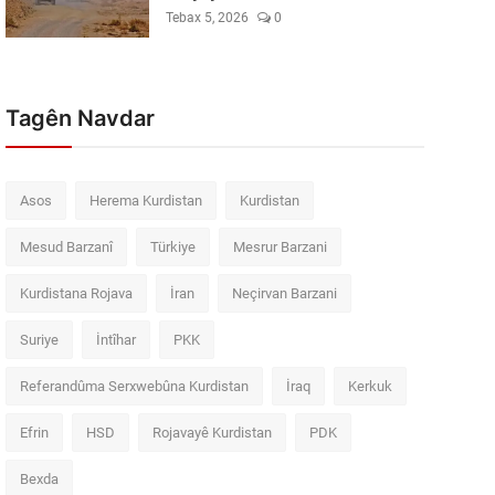
Tebax 5, 2026
0
Tagên Navdar
Asos
Herema Kurdistan
Kurdistan
Mesud Barzanî
Türkiye
Mesrur Barzani
Kurdistana Rojava
İran
Neçirvan Barzani
Suriye
İntîhar
PKK
Referandûma Serxwebûna Kurdistan
İraq
Kerkuk
Efrin
HSD
Rojavayê Kurdistan
PDK
Bexda