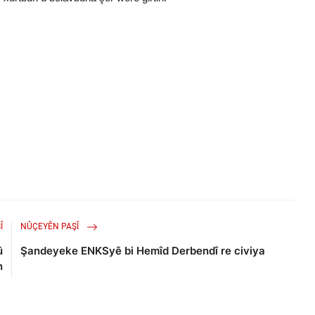
Î
NÛÇEYÊN PAŞÎ
û
Şandeyeke ENKSyê bi Hemîd Derbendî re civiya
n