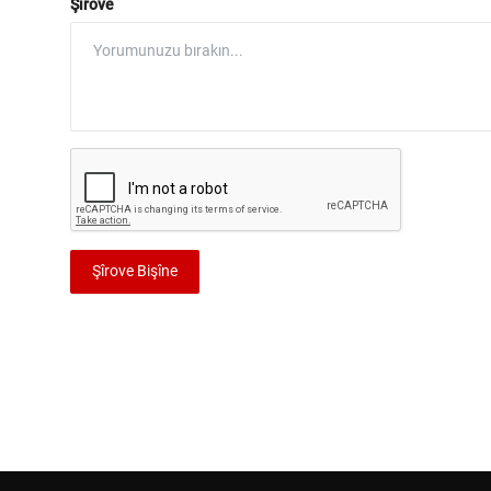
Şîrove
Şîrove Bişîne