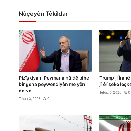
Nûçeyên Têkildar
Pizîşkiyan: Peymana nû dê bibe
Trump ji Îranê
bingeha peywendiyên me yên
jî êrîşeke leşk
derve
Tebax 5, 2026
0
Tebax 3, 2026
0