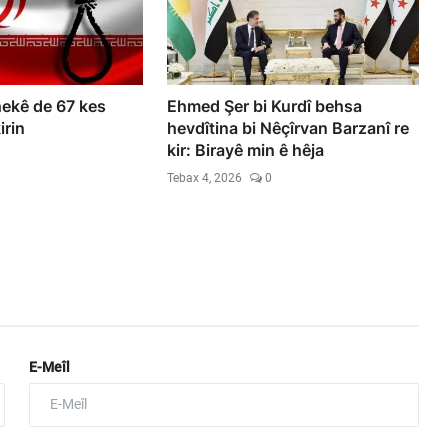
hekê de 67 kes
Ehmed Şer bi Kurdî behsa
irin
hevdîtina bi Nêçîrvan Barzanî re
kir: Birayê min ê hêja
Tebax 4, 2026
0
E-Meîl