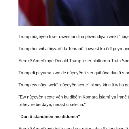
Trump nûçeyên li ser rawestandina pêwendiyan wekî "nûçey
Trump her wiha hişyarî da Tehranê û xwest ku êdî peymane
Serokê Amerîkayê Donald Trump li ser platforma Truth Soc
Trump di peyama xwe de nûçeyên li ser qutbûna dan û stand
Trump ew nûçe wekî "nûçeyên sexte" bi nav kirin û wiha go
"Ew nûçeyên sexte yên ku dibêjin Komara Îslamî ya Îranê 
bi hev re berdaye, nerast û xelet in."
"Dan û standinên me didomin"
Serokê Amerîkayê bal kişand ser mijara dan û standinan û w