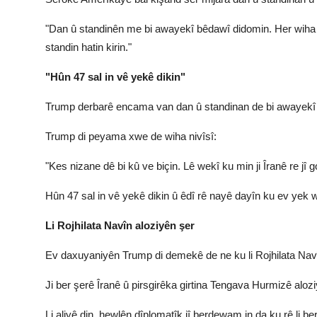
"Dan û standinên me bi awayekî bêdawî didomin. Her wiha ber
standin hatin kirin."
"Hûn 47 sal in vê yekê dikin"
Trump derbarê encama van dan û standinan de bi awayekî ne
Trump di peyama xwe de wiha nivîsî:
"Kes nizane dê bi kû ve biçin. Lê wekî ku min ji Îranê re j
Hûn 47 sal in vê yekê dikin û êdî rê nayê dayîn ku ev yek 
Li Rojhilata Navîn aloziyên şer
Ev daxuyaniyên Trump di demekê de ne ku li Rojhilata Navî
Ji ber şerê Îranê û pirsgirêka girtina Tengava Hurmizê aloz
Li aliyê din, hewlên dîplomatîk jî berdewam in da ku rê li be