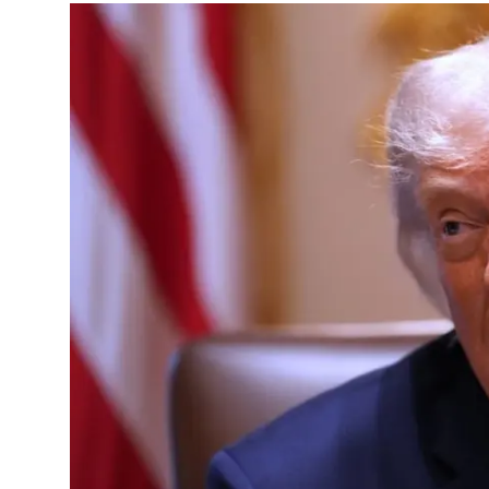
Vidyo
Nivîskar
Arşiv
Têkilî
Türkçe
Kurdi