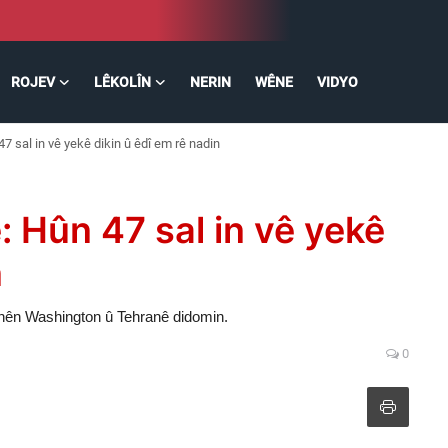
ROJEV
LÊKOLÎN
NERIN
WÊNE
VIDYO
7 sal in vê yekê dikin û êdî em rê nadin
: Hûn 47 sal in vê yekê
n
nên Washington û Tehranê didomin.
0