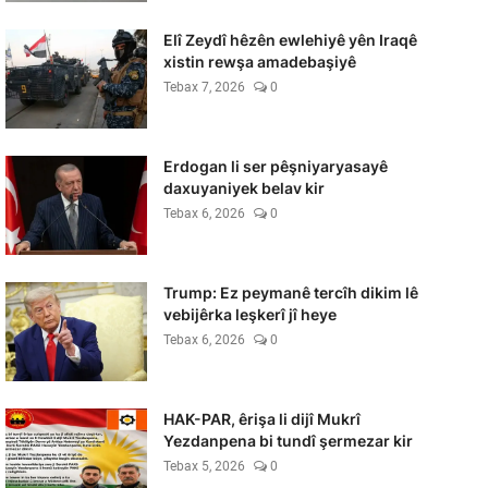
Elî Zeydî hêzên ewlehiyê yên Iraqê
xistin rewşa amadebaşiyê
Tebax 7, 2026
0
Erdogan li ser pêşniyaryasayê
daxuyaniyek belav kir
Tebax 6, 2026
0
Trump: Ez peymanê tercîh dikim lê
vebijêrka leşkerî jî heye
Tebax 6, 2026
0
HAK-PAR, êrişa li dijî Mukrî
Yezdanpena bi tundî şermezar kir
Tebax 5, 2026
0