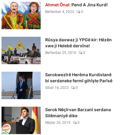
Ahmet Önal
: Pend A Jina Kurd!
Berfanbar 4, 2023
0
Rûsya daxwaz ji YPGê kir: Hêzên
xwe ji Helebê derxîne!
Berfanbar 29, 2016
0
Serokwezîrê Herêma Kurdistanê
bi serdaneke fermî gihîşte Parîsê
Sibat 16, 2023
0
Serok Nêçîrvan Barzanî serdana
Silêmaniyê dike
Mijdar 26, 2019
0