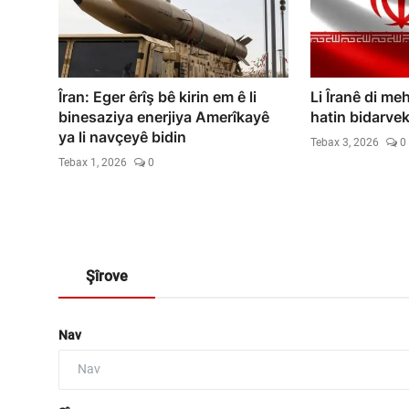
Îran: Eger êrîş bê kirin em ê li
Li Îranê di me
binesaziya enerjiya Amerîkayê
hatin bidarvek
ya li navçeyê bidin
Tebax 3, 2026
0
Tebax 1, 2026
0
Şîrove
Nav