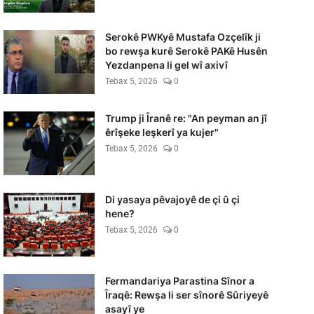
Serokê PWKyê Mustafa Ozçelîk ji
bo rewşa kurê Serokê PAKê Husên
Yezdanpena li gel wî axivî
Tebax 5, 2026
0
Trump ji Îranê re: "An peyman an jî
êrîşeke leşkerî ya kujer"
Tebax 5, 2026
0
Di yasaya pêvajoyê de çi û çi
hene?
Tebax 5, 2026
0
Fermandariya Parastina Sînor a
Îraqê: Rewşa li ser sînorê Sûriyeyê
asayî ye