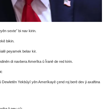
ên sexte" bi nav kirin.
kê bikin.
ialê peyamek belav kir.
inên di navbera Amerîka û Îranê de red kirin.
t:
û Dewletên Yekbûyî yên Amerîkayê çend roj berê dev ji axaftina
iha li pey çû: