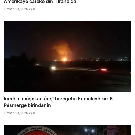
Amerîkayê careke din li Îranê da
Tîrmeh 23, 2026
0
Îranê bi mûşekan êrişî baregeha Komeleyê kir: 6
Pêşmerge birîndar in
Tîrmeh 23, 2026
0