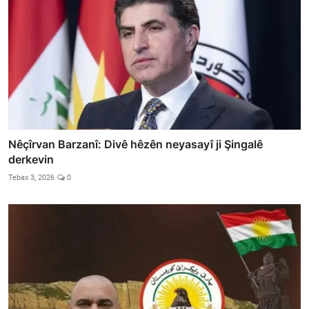
Nêçîrvan Barzanî: Divê hêzên neyasayî ji Şingalê
derkevin
Tebax 3, 2026
0