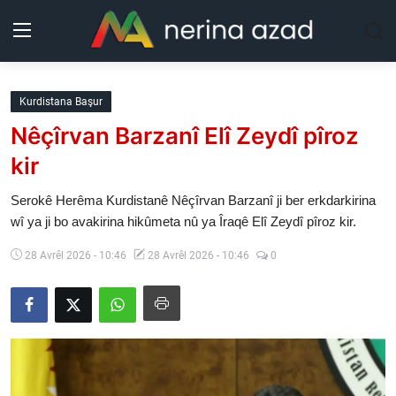
Kurdistan
Kurdistana Başur
Nêçîrvan Barzanî Elî Zeydî pîroz
Herêm
kir
Jîyan
Serokê Herêma Kurdistanê Nêçîrvan Barzanî ji ber erkdarkirina
wî ya ji bo avakirina hikûmeta nû ya Îraqê Elî Zeydî pîroz kir.
Rojev
28 Avrêl 2026 - 10:46
28 Avrêl 2026 - 10:46
0
Lêkolîn
Nerin
Wêne