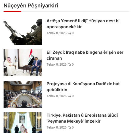
Nûçeyên Pêşnîyarkirî
Artêşa Yemenê li dijî Hûsiyan dest bi
operasyonekê kir
Tebax 8, 2026
0
Elî Zeydî: Iraq nabe bingeha êrîşên ser
cîranan
Tebax 8, 2026
0
Projeyasa di Komîsyona Dadê de hat
qebûlkirin
Tebax 8, 2026
0
Tirkiye, Pakistan û Erebistana Siûdî
‘Peymana Mekeyê’ îmze kir
Tebax 8, 2026
0