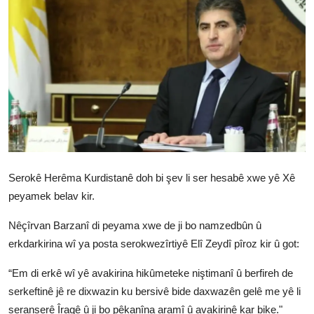
Vidyo
Nivîskar
Arşiv
Têkilî
Türkçe
Kurdi
Serokê Herêma Kurdistanê doh bi şev li ser hesabê xwe yê Xê
peyamek belav kir.
Nêçîrvan Barzanî di peyama xwe de ji bo namzedbûn û
erkdarkirina wî ya posta serokwezîrtiyê Elî Zeydî pîroz kir û got:
“Em di erkê wî yê avakirina hikûmeteke niştimanî û berfireh de
serkeftinê jê re dixwazin ku bersivê bide daxwazên gelê me yê li
seranserê Îraqê û ji bo pêkanîna aramî û avakirinê kar bike."