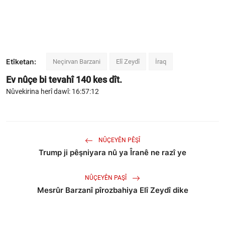
Etîketan:
Neçirvan Barzani
Elî Zeydî
İraq
Ev nûçe bi tevahî
140
kes dît.
Nûvekirina herî dawî: 16:57:12
NÛÇEYÊN PÊŞÎ
Trump ji pêşniyara nû ya Îranê ne razî ye
NÛÇEYÊN PAŞÎ
Mesrûr Barzanî pîrozbahiya Elî Zeydî dike