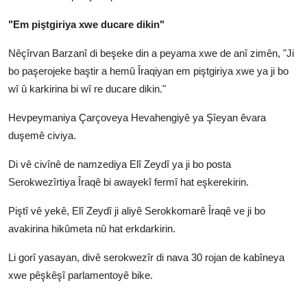
"Em piştgiriya xwe ducare dikin"
Nêçîrvan Barzanî di beşeke din a peyama xwe de anî zimên, "Ji
bo paşerojeke baştir a hemû Îraqiyan em piştgiriya xwe ya ji bo
wî û karkirina bi wî re ducare dikin."
Hevpeymaniya Çarçoveya Hevahengiyê ya Şîeyan êvara
duşemê civiya.
Di vê civînê de namzediya Elî Zeydî ya ji bo posta
Serokwezîrtiya Îraqê bi awayekî fermî hat eşkerekirin.
Piştî vê yekê, Elî Zeydî ji aliyê Serokkomarê Îraqê ve ji bo
avakirina hikûmeta nû hat erkdarkirin.
Li gorî yasayan, divê serokwezîr di nava 30 rojan de kabîneya
xwe pêşkêşî parlamentoyê bike.