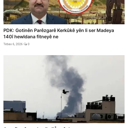
PDK: Gotinên Parêzgarê Kerkûkê yên li ser Madeya
140î hewldana fitneyê ne
Tebax 6, 2026
0