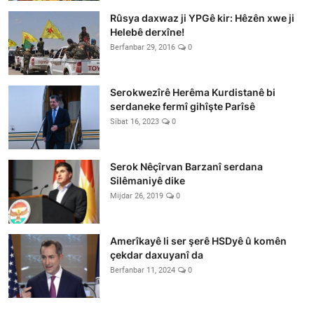
Rûsya daxwaz ji YPGê kir: Hêzên xwe ji
Helebê derxîne!
Berfanbar 29, 2016
0
Serokwezîrê Herêma Kurdistanê bi
serdaneke fermî gihîşte Parîsê
Sibat 16, 2023
0
Serok Nêçîrvan Barzanî serdana
Silêmaniyê dike
Mijdar 26, 2019
0
Amerîkayê li ser şerê HSDyê û komên
çekdar daxuyanî da
Berfanbar 11, 2024
0