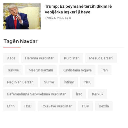
Trump: Ez peymanê tercîh dikim lê
vebijêrka leşkerî jî heye
Tebax 6, 2026
0
Tagên Navdar
Asos
Herema Kurdistan
Kurdistan
Mesud Barzanî
Türkiye
Mesrur Barzani
Kurdistana Rojava
İran
Neçirvan Barzani
Suriye
İntîhar
PKK
Referandûma Serxwebûna Kurdistan
İraq
Kerkuk
Efrin
HSD
Rojavayê Kurdistan
PDK
Bexda