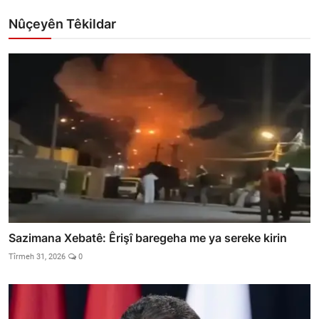
Nûçeyên Têkildar
Sazimana Xebatê: Êrişî baregeha me ya sereke kirin
Tîrmeh 31, 2026
0