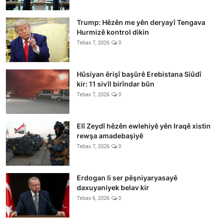
Trump: Hêzên me yên deryayî Tengava
Hurmizê kontrol dikin
Tebax 7, 2026
0
Hûsiyan êrişî başûrê Erebistana Siûdî
kir: 11 sivîl birîndar bûn
Tebax 7, 2026
0
Elî Zeydî hêzên ewlehiyê yên Iraqê xistin
rewşa amadebaşiyê
Tebax 7, 2026
0
Erdogan li ser pêşniyaryasayê
daxuyaniyek belav kir
Tebax 6, 2026
0