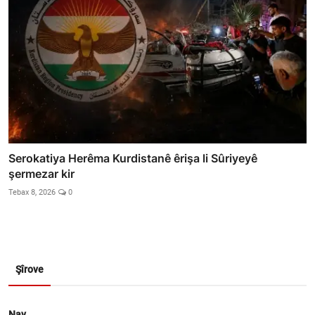
Serokatiya Herêma Kurdistanê êrişa li Sûriyeyê
şermezar kir
Tebax 8, 2026
0
Şîrove
Nav