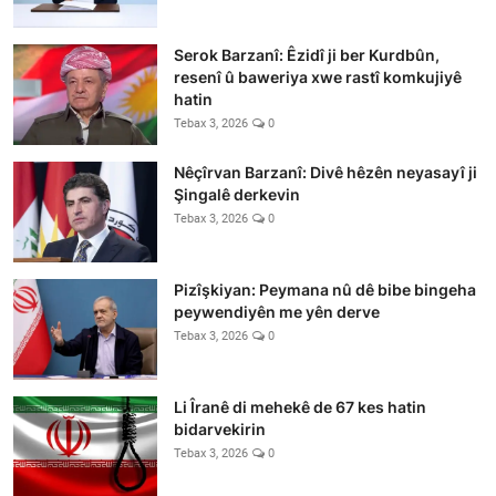
Serok Barzanî: Êzidî ji ber Kurdbûn,
resenî û baweriya xwe rastî komkujiyê
hatin
Tebax 3, 2026
0
Nêçîrvan Barzanî: Divê hêzên neyasayî ji
Şingalê derkevin
Tebax 3, 2026
0
Pizîşkiyan: Peymana nû dê bibe bingeha
peywendiyên me yên derve
Tebax 3, 2026
0
Li Îranê di mehekê de 67 kes hatin
bidarvekirin
Tebax 3, 2026
0