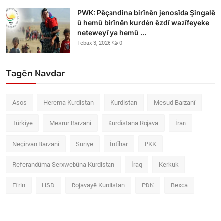
PWK: Pêçandina birînên jenosîda Şingalê
û hemû birînên kurdên êzdî wazîfeyeke
neteweyî ya hemû ...
Tebax 3, 2026
0
Tagên Navdar
Asos
Herema Kurdistan
Kurdistan
Mesud Barzanî
Türkiye
Mesrur Barzani
Kurdistana Rojava
İran
Neçirvan Barzani
Suriye
İntîhar
PKK
Referandûma Serxwebûna Kurdistan
İraq
Kerkuk
Efrin
HSD
Rojavayê Kurdistan
PDK
Bexda