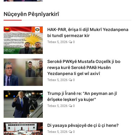
Nûçeyên Pêşnîyarkirî
HAK-PAR, êrişa li dijî Mukrî Yezdanpena
bi tundî şermezar kir
Tebax 5, 2026
0
Serokê PWKyê Mustafa Ozçelîk ji bo
rewşa kurê Serokê PAKê Husên
Yezdanpena li gel wî axivî
Tebax 5, 2026
0
Trump ji Îranê re: "An peyman an jî
êrîşeke leşkerî ya kujer"
Tebax 5, 2026
0
Di yasaya pêvajoyê de çi û çi hene?
Tebax 5, 2026
0