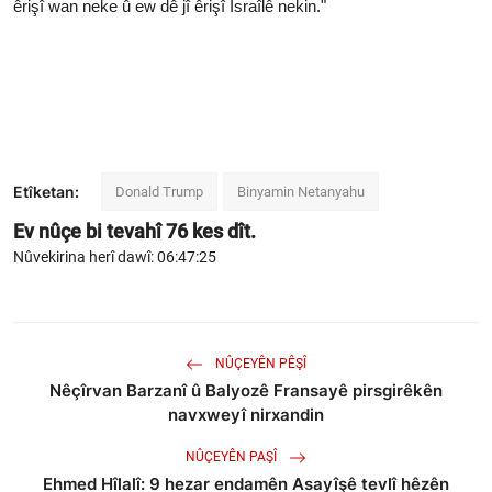
êrişî wan neke û ew dê jî êrişî Îsraîlê nekin."
Etîketan:
Donald Trump
Binyamin Netanyahu
Ev nûçe bi tevahî
76
kes dît.
Nûvekirina herî dawî: 06:47:25
NÛÇEYÊN PÊŞÎ
Nêçîrvan Barzanî û Balyozê Fransayê pirsgirêkên
navxweyî nirxandin
NÛÇEYÊN PAŞÎ
Ehmed Hîlalî: 9 hezar endamên Asayîşê tevlî hêzên