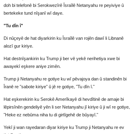
doh bi telefonê bi Serokwezîrê Îsraîlê Netanyahu re peyiviye û
bertekeke tund nîşanî wî daye.
"Tu dîn î"
Di nûçeyê de hat diyarkirin ku Îsraîlê van rojên dawî li Libnanê
alozî gur kiriye.
Hat destnîşankirin ku Trump ji ber vê yekê nerihetiya xwe bi
awayekî eşkere aniye zimên.
Trump ji Netanyahu re gotiye ku wî pêvajoya dan û standinên bi
Îranê re "sabote kiriye" û jê re gotiye, "Tu dîn î."
Hat eşkerekirin ku Serokê Amerîkayê di hevdîtinê de amaje bi
lêpirsînên gendeliyê yên li ser Netanyahu jî kiriye û ji wî re gotiye,
"Heke ez nebûma niha tu di girtîgehê de bûyayî."
Yekî ji wan rayedaran diyar kiriye ku Trump ji Netanyahu re ev