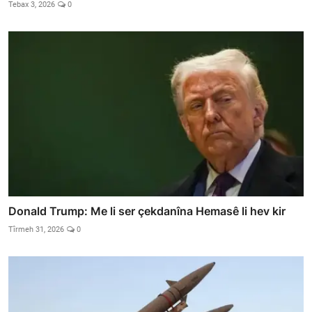
Tebax 3, 2026
0
Donald Trump: Me li ser çekdanîna Hemasê li hev kir
Tîrmeh 31, 2026
0