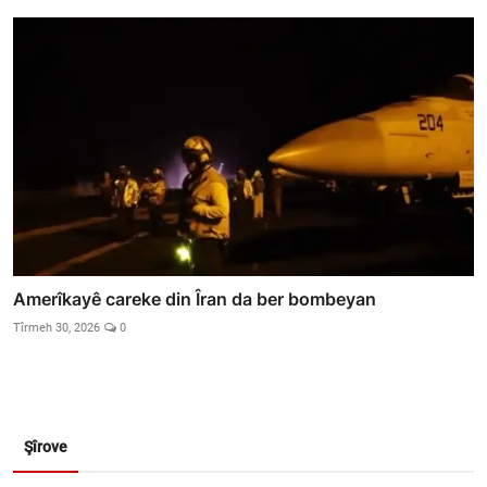
Amerîkayê careke din Îran da ber bombeyan
Tîrmeh 30, 2026
0
Şîrove