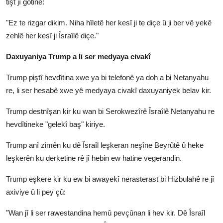
tişt jî gotine:
"Ez te rizgar dikim. Niha hîletê her kesî ji te diçe û ji ber vê yekê
zehlê her kesî ji Îsraîlê diçe."
Daxuyaniya Trump a li ser medyaya civakî
Trump piştî hevdîtina xwe ya bi telefonê ya doh a bi Netanyahu
re, li ser hesabê xwe yê medyaya civakî daxuyaniyek belav kir.
Trump destnîşan kir ku wan bi Serokwezîrê Îsraîlê Netanyahu re
hevdîtineke "gelekî baş" kiriye.
Trump anî zimên ku dê Îsraîl leşkeran neşîne Beyrûtê û heke
leşkerên ku derketine rê jî hebin ew hatine vegerandin.
Trump eşkere kir ku ew bi awayekî nerasterast bi Hizbulahê re jî
axiviye û li pey çû:
"Wan jî li ser rawestandina hemû pevçûnan li hev kir. Dê Îsraîl