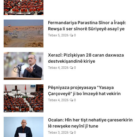
Fermandariya Parastina Sînor a Îraqê:
Rewşa li ser sînorê Sûriyeyê asayî ye
Tebax 5, 2026
0
Xerazî: Pizîşkiyan 28 caran daxwaza
destvekişandinê kiriye
Tebax 4, 2026
0
Pêşniyaza projeyasaya "Yasaya
Çarçoveyê" ji bo îmzeyê hat vekirin
Tebax 4, 2026
0
Ocalan: Hîn her tişt nehatiye çareserkirin
lê rewşeke neyînî jî tune
Tebax 3, 2026
0