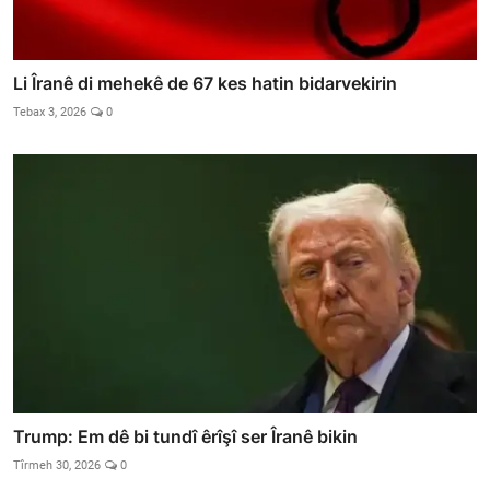
Li Îranê di mehekê de 67 kes hatin bidarvekirin
Tebax 3, 2026
0
Trump: Em dê bi tundî êrîşî ser Îranê bikin
Tîrmeh 30, 2026
0