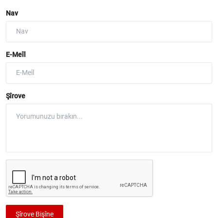
Nav
E-Meîl
Şîrove
Şîrove Bişîne