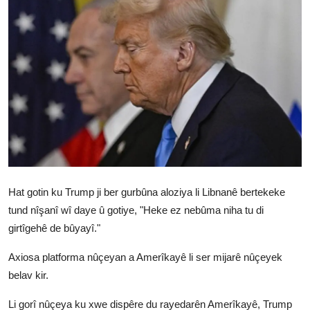
Vidyo
Nivîskar
Arşiv
Têkilî
Türkçe
Kurdi
Hat gotin ku Trump ji ber gurbûna aloziya li Libnanê bertekeke
tund nîşanî wî daye û gotiye, "Heke ez nebûma niha tu di
girtîgehê de bûyayî."
Axiosa platforma nûçeyan a Amerîkayê li ser mijarê nûçeyek
belav kir.
Li gorî nûçeya ku xwe dispêre du rayedarên Amerîkayê, Trump