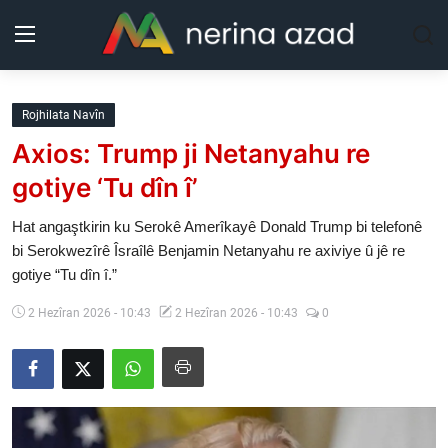
Kurdistan
Rojhilata Navîn
Axios: Trump ji Netanyahu re
Herêm
gotiye ‘Tu dîn î’
Jîyan
Hat angaştkirin ku Serokê Amerîkayê Donald Trump bi telefonê
bi Serokwezîrê Îsraîlê Benjamin Netanyahu re axiviye û jê re
Rojev
gotiye “Tu dîn î.”
Lêkolîn
2 Hezîran 2026 - 10:43
2 Hezîran 2026 - 10:43
0
Nerin
Wêne