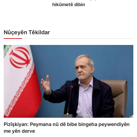
hikûmetê dibin
Nûçeyên Têkildar
Pizîşkiyan: Peymana nû dê bibe bingeha peywendiyên
me yên derve