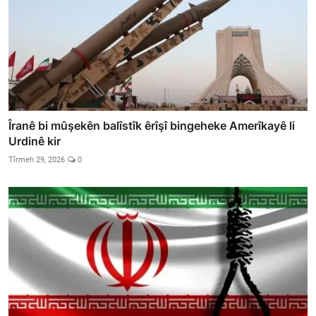
Îranê bi mûşekên balîstîk êrîşî bingeheke Amerîkayê li
Urdinê kir
Tîrmeh 29, 2026
0