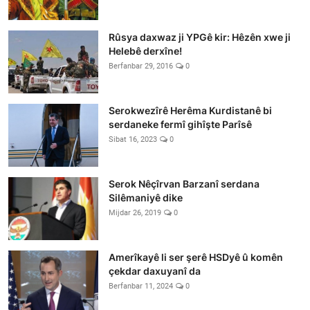
Rûsya daxwaz ji YPGê kir: Hêzên xwe ji
Helebê derxîne!
Berfanbar 29, 2016
0
Serokwezîrê Herêma Kurdistanê bi
serdaneke fermî gihîşte Parîsê
Sibat 16, 2023
0
Serok Nêçîrvan Barzanî serdana
Silêmaniyê dike
Mijdar 26, 2019
0
Amerîkayê li ser şerê HSDyê û komên
çekdar daxuyanî da
Berfanbar 11, 2024
0