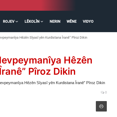
ROJEV
LÊKOLÎN
NERIN
WÊNE
VIDYO
vpeymanîya Hêzên Sîyasî yên Kurdistana Îranê” Pîroz Dikin
“Hevpeymanîya Hêzên
Îranê” Pîroz Dikin
evpeymanîya Hêzên Sîyasî yên Kurdistana Îranê” Pîroz Dikin
0