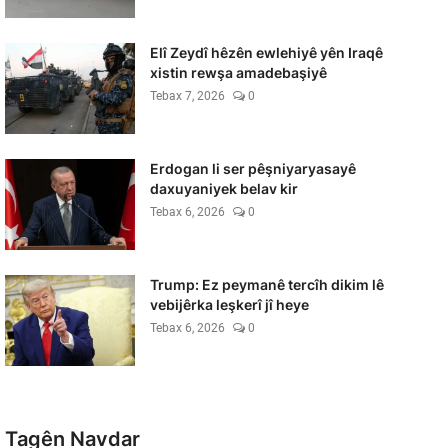
Elî Zeydî hêzên ewlehiyê yên Iraqê
xistin rewşa amadebaşiyê
Tebax 7, 2026
0
Erdogan li ser pêşniyaryasayê
daxuyaniyek belav kir
Tebax 6, 2026
0
Trump: Ez peymanê tercîh dikim lê
vebijêrka leşkerî jî heye
Tebax 6, 2026
0
Tagên Navdar