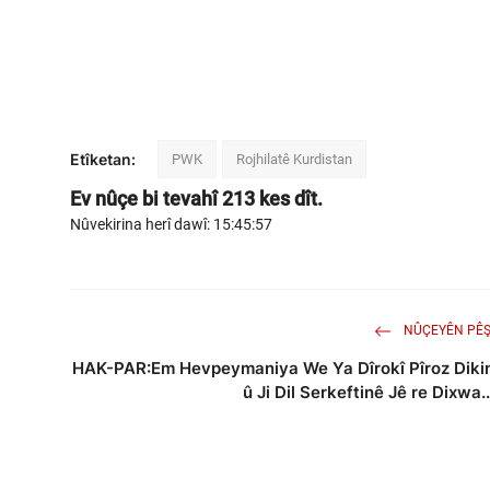
Etîketan:
PWK
Rojhilatê Kurdistan
Ev nûçe bi tevahî
213
kes dît.
Nûvekirina herî dawî: 15:45:57
NÛÇEYÊN PÊŞ
HAK-PAR:Em Hevpeymaniya We Ya Dîrokî Pîroz Diki
û Ji Dil Serkeftinê Jê re Dixwa..