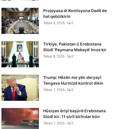
Projeyasa di Komîsyona Dadê de
hat qebûlkirin
Tebax 8, 2026
0
Tirkiye, Pakistan û Erebistana
Siûdî ‘Peymana Mekeyê’ îmze kir
Tebax 8, 2026
0
Trump: Hêzên me yên deryayî
Tengava Hurmizê kontrol dikin
Tebax 7, 2026
0
Hûsiyan êrişî başûrê Erebistana
Siûdî kir: 11 sivîl birîndar bûn
Tebax 7, 2026
0