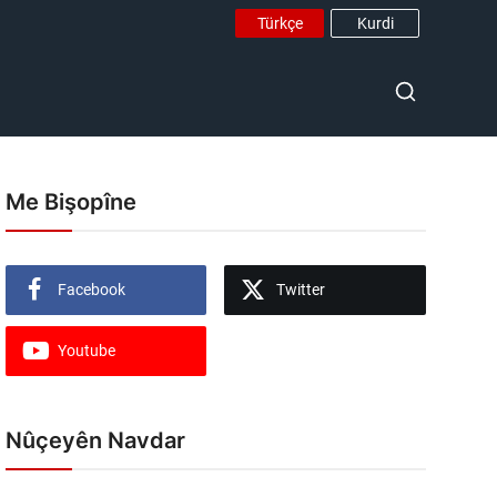
Türkçe
Kurdi
Me Bişopîne
Facebook
Twitter
Youtube
Nûçeyên Navdar