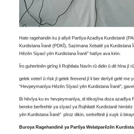
Hate ragehandin ku ji alîyê Partîya Azadîya Kurdistanê (
Kurdistana Îranê (PDKÎ), Sazimana Xebatê ya Kurdistana
Hêzên Siyasî yên Kurdistana Îranê” hatîye ava kirin.
Îro guhertinên girîng li Rojhilata Navîn rû didin û dê hîna jî
gelek xeterî û rîsk jî gelek firesend jî li ber derîyê gelê me
“Hevpeymanîya Hêzên Sîyasî yên Kurdistana Îranê”, gaveke 
Bi hêvîya ku ev hevpeymanîya, di têkoşîna doza azadîya R
bereke berfirehtir ya sîyasî ya Rojhilatê Kurdistanê him
yên Kurdistana Îranê” pîroz dikin, serkeftinê ji xuşk û bira
Buroya Ragehandinê ya Partîya Welatparêzên Kurdist