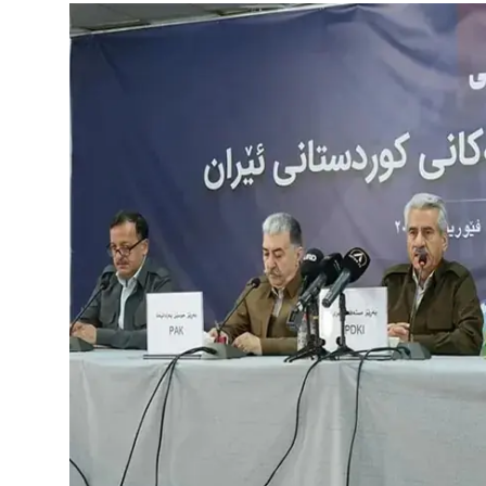
Vidyo
Nivîskar
Arşiv
Têkilî
Türkçe
Kurdi