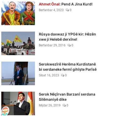
Ahmet Önal
: Pend A Jina Kurd!
Berfanbar 4, 2023
0
Rûsya daxwaz ji YPGê kir: Hêzên
xwe ji Helebê derxîne!
Berfanbar 29, 2016
0
Serokwezîrê Herêma Kurdistanê
bi serdaneke fermî gihîşte Parîsê
Sibat 16, 2023
0
Serok Nêçîrvan Barzanî serdana
Silêmaniyê dike
Mijdar 26, 2019
0