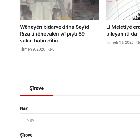
Wêneyên bidarvekirina Seyîd
Li Meletiyê er
Riza û rêhevalên wî piştî 89
pileyan rû da
salan hatin dîtin
Tîrmeh 18, 2026
Tîrmeh 9, 2026
0
Şîrove
Nav
Şîrove