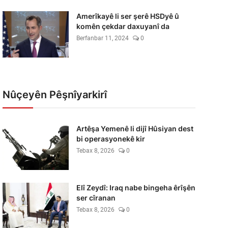
Amerîkayê li ser şerê HSDyê û
komên çekdar daxuyanî da
Berfanbar 11, 2024
0
Nûçeyên Pêşnîyarkirî
Artêşa Yemenê li dijî Hûsiyan dest
bi operasyonekê kir
Tebax 8, 2026
0
Elî Zeydî: Iraq nabe bingeha êrîşên
ser cîranan
Tebax 8, 2026
0