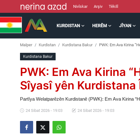
Nivîskar
Arşiv
Têkilî
KURDISTAN
HERÊM
JÎYAN
Kurdistan
Malper
Kurdistan
Kurdistana Bakur
PWK: Em Ava Kirina “He
Herêm
Kurdistana Bakur
Jîyan
PWK: Em Ava Kirina 
Rojev
Sîyasî yên Kurdistana 
Lêkolîn
Partîya Welatparêzên Kurdistanê (PWK): Em Ava Kirina “H
24 Sibat 2026 - 19:03
24 Sibat 2026 - 19:03
Nerin
Wêne