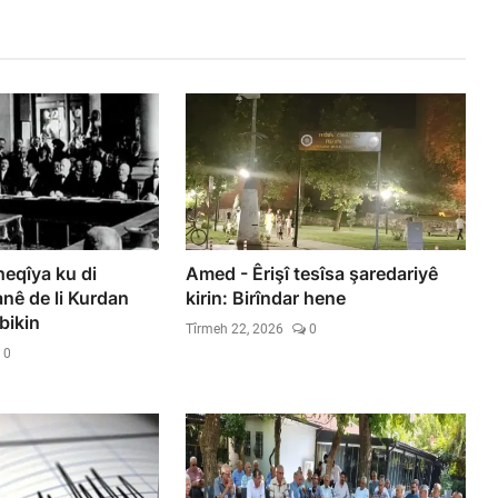
eqîya ku di
Amed - Êrişî tesîsa şaredariyê
ê de li Kurdan
kirin: Birîndar hene
bikin
Tîrmeh 22, 2026
0
0