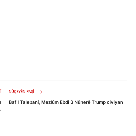
Î
NÛÇEYÊN PAŞÎ
n
Bafil Talebanî, Mezlûm Ebdî û Nûnerê Trump civiyan
.