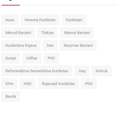
Asos
Herema Kurdistan
Kurdistan
Mesud Barzanî
Türkiye
Mesrur Barzani
Kurdistana Rojava
İran
Neçirvan Barzani
Suriye
İntîhar
PKK
Referandûma Serxwebûna Kurdistan
İraq
Kerkuk
Efrin
HSD
Rojavayê Kurdistan
PDK
Bexda