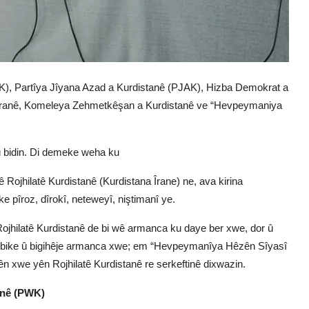
PAK), Partîya Jîyana Azad a Kurdistanê (PJAK), Hizba Demokrat a
 Îranê, Komeleya Zehmetkêşan a Kurdistanê ve “Hevpeymaniya
 rû bidin. Di demeke weha ku
 yê Rojhilatê Kurdistanê (Kurdistana Îrane) ne, ava kirina
pîroz, dîrokî, neteweyî, niştimanî ye.
ojhilatê Kurdistanê de bi wê armanca ku daye ber xwe, dor û
bêz bike û bigihêje armanca xwe; em “Hevpeymanîya Hêzên Sîyasî
yên xwe yên Rojhilatê Kurdistanê re serkeftinê dixwazin.
anê (PWK)