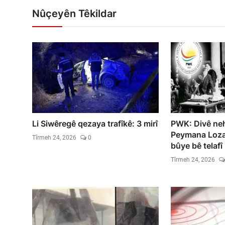
Nûçeyên Têkildar
Li Siwêregê qezaya trafîkê: 3 mirî
PWK: Divê neh
Peymana Lozan
Tîrmeh 24, 2026
0
bûye bê telafî 
Tîrmeh 24, 2026