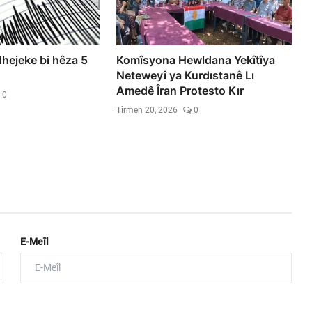
dhejeke bi hêza 5
Komîsyona Hewldana Yekîtîya
Neteweyî ya Kurdıstanê Lı
Amedê Îran Protesto Kır
0
Tîrmeh 20, 2026
0
E-Meîl