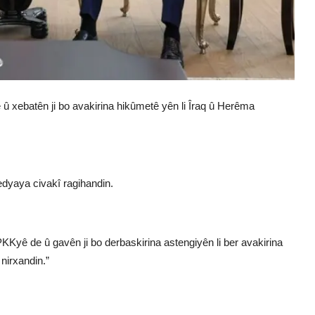
ê û xebatên ji bo avakirina hikûmetê yên li Îraq û Herêma
dyaya civakî ragihandin.
PKKyê de û gavên ji bo derbaskirina astengiyên li ber avakirina
nirxandin.”