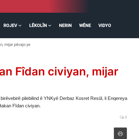
ROJEV
LÊKOLÎN
NERIN
WÊNE
VIDYO
n, mijar pêvajo ye
n Fîdan civiyan, mijar
irêvebirê pilebilind ê YNKyê Derbaz Kosret Resûl, li Enqereya
Hakan Fîdan civiyan.
0