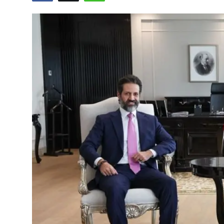
Vidyo
Nivîskar
Arşiv
Têkilî
Türkçe
Kurdi