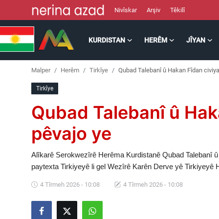
Nivîskar
Arşiv
Têkilî
KURDISTAN
HERÊM
JÎYAN
Kurdistan
Malper
Herêm
Tirkîye
Qubad Talebanî û Hakan Fîdan civiya
Herêm
Tirkîye
Jîyan
Qubad Talebanî û Haka
Rojev
pêvajo ye
Lêkolîn
Alîkarê Serokwezîrê Herêma Kurdistanê Qubad Talebanî û b
paytexta Tirkiyeyê li gel Wezîrê Karên Derve yê Tirkiyeyê 
Nerin
4 Tîrmeh 2026 - 10:08
4 Tîrmeh 2026 - 10:08
Wêne