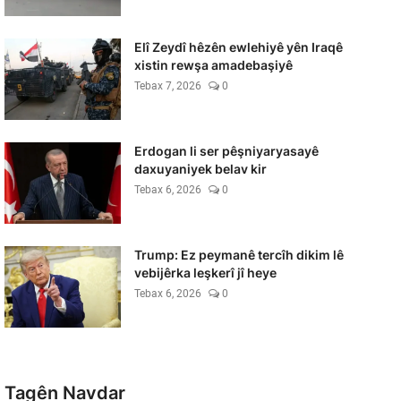
Elî Zeydî hêzên ewlehiyê yên Iraqê
xistin rewşa amadebaşiyê
Tebax 7, 2026
0
Erdogan li ser pêşniyaryasayê
daxuyaniyek belav kir
Tebax 6, 2026
0
Trump: Ez peymanê tercîh dikim lê
vebijêrka leşkerî jî heye
Tebax 6, 2026
0
Tagên Navdar