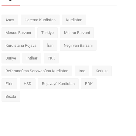
Asos
Herema Kurdistan
Kurdistan
Mesud Barzanî
Türkiye
Mesrur Barzani
Kurdistana Rojava
İran
Neçirvan Barzani
Suriye
İntîhar
PKK
Referandûma Serxwebûna Kurdistan
İraq
Kerkuk
Efrin
HSD
Rojavayê Kurdistan
PDK
Bexda