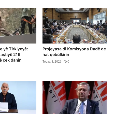
 yê Tirkiyeyê:
Projeyasa di Komîsyona Dadê de
 aştiyê 219
hat qebûlkirin
 çek danîn
Tebax 8, 2026
0
0