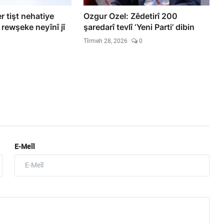
r tişt nehatiye
Ozgur Ozel: Zêdetirî 200
 rewşeke neyînî jî
şaredarî tevlî ‘Yeni Parti’ dibin
Tîrmeh 28, 2026
0
E-Meîl