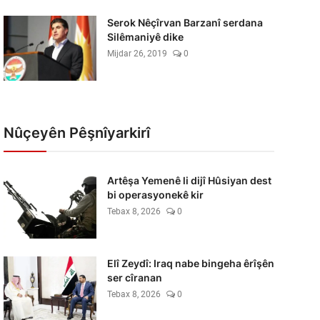
Serok Nêçîrvan Barzanî serdana
Silêmaniyê dike
Mijdar 26, 2019
0
Nûçeyên Pêşnîyarkirî
Artêşa Yemenê li dijî Hûsiyan dest
bi operasyonekê kir
Tebax 8, 2026
0
Elî Zeydî: Iraq nabe bingeha êrîşên
ser cîranan
Tebax 8, 2026
0