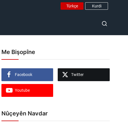
Türkçe
Kurdi
Me Bişopîne
Facebook
Twitter
Youtube
Nûçeyên Navdar