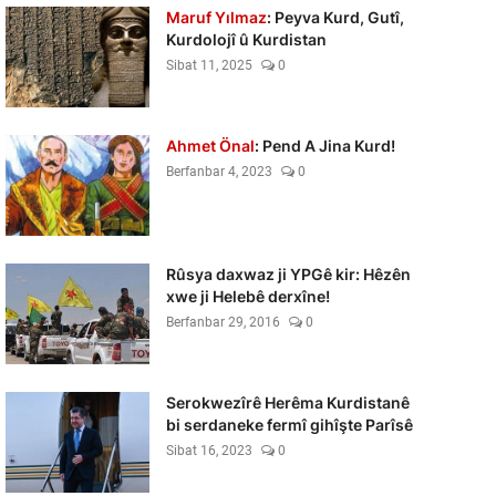
Maruf Yılmaz
: Peyva Kurd, Gutî,
Kurdolojî û Kurdistan
Sibat 11, 2025
0
Ahmet Önal
: Pend A Jina Kurd!
Berfanbar 4, 2023
0
Rûsya daxwaz ji YPGê kir: Hêzên
xwe ji Helebê derxîne!
Berfanbar 29, 2016
0
Serokwezîrê Herêma Kurdistanê
bi serdaneke fermî gihîşte Parîsê
Sibat 16, 2023
0