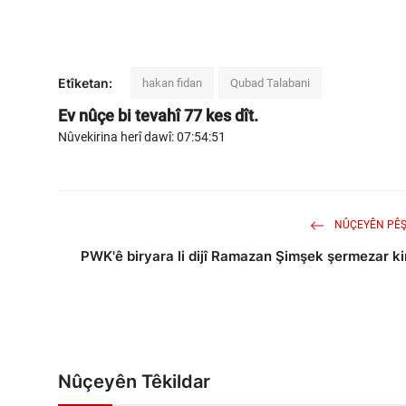
Etîketan:
hakan fidan
Qubad Talabani
Ev nûçe bi tevahî
77
kes dît.
Nûvekirina herî dawî: 07:54:51
NÛÇEYÊN PÊŞ
PWK'ê biryara li dijî Ramazan Şimşek şermezar ki
Nûçeyên Têkildar