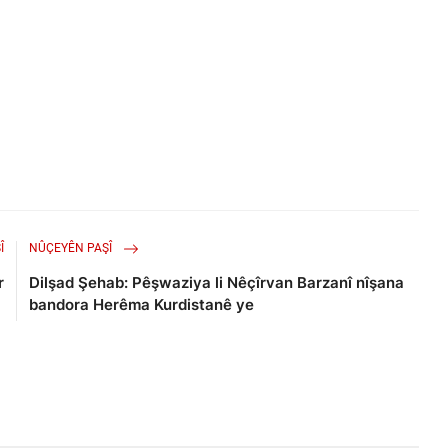
Î
NÛÇEYÊN PAŞÎ
r
Dilşad Şehab: Pêşwaziya li Nêçîrvan Barzanî nîşana
bandora Herêma Kurdistanê ye