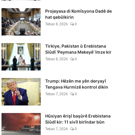
Projeyasa di Komîsyona Dadê de
hat qebûlkirin
Tebax 8, 2026
0
Tirkiye, Pakistan û Erebistana
Siûdî ‘Peymana Mekeyê’ îmze kir
Tebax 8, 2026
0
Trump: Hêzên me yên deryayî
Tengava Hurmizê kontrol dikin
Tebax 7, 2026
0
Hûsiyan êrişî başûrê Erebistana
Siûdî kir: 11 sivîl birîndar bûn
Tebax 7, 2026
0