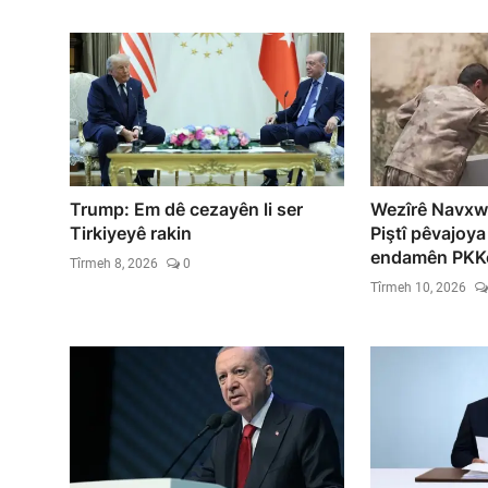
Trump: Em dê cezayên li ser
Wezîrê Navxwe
Tirkiyeyê rakin
Piştî pêvajoya
endamên PKKê
Tîrmeh 8, 2026
0
Tîrmeh 10, 2026