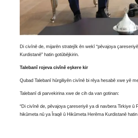
Di civînê de, mijarên stratejîk ên wekî “pêvajoya çareseriy
Kurdistanê” hatin gotûbêjkirin.
Talebanî rojeva civînê eşkere kir
Qubad Talebanî hûrgiliyên civînê bi rêya hesabê xwe yê me
Talebanî di parvekirina xwe de cih da van gotinan:
“Di civînê de, pêvajoya çareseriyê ya di navbera Tirkiye û 
hikûmeta nû ya Îraqê û Hikûmeta Herêma Kurdistanê hatin 