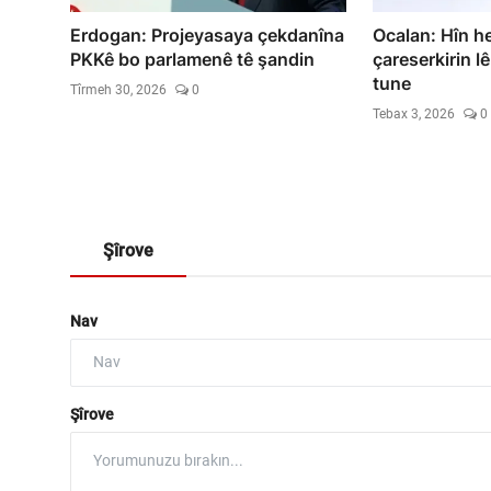
Erdogan: Projeyasaya çekdanîna
Ocalan: Hîn he
PKKê bo parlamenê tê şandin
çareserkirin lê
tune
Tîrmeh 30, 2026
0
Tebax 3, 2026
0
Şîrove
Nav
Şîrove