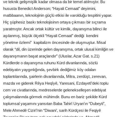
ve teknik gelişmişlik kadar olmasa da bir temel atılmıştır. Bu
hususta Benedict Anderson; “Hayali Cemaat” deyimini,
matbbaanın, teknolojinin güçlü etkisi ile varolduğu tespitini yapar.
Hiç şüphesiz baskı teknolojisinın ortaya çıkması bir sıçrama
yaratmıştır. Ancak ortak kültür ve kimlik, dayanışma bilinci ile
aşılanmış, büyük ölçekli “Hayali Cemaat” dediği
kendini
yönetme özlemi”
kapitalizm öncesinde de oluşmuştur. Misal
olarak “dil, din üzerinde gelen dayanışma, ortak ulusal kimliğin ve
dayanışmanın başat araçlarıdır” (Uluslar, Azar Gat. s.21)
Kürdlerde o dayanışma ruhunu Kürd divanlarında, sözlü
edebiyatın yaygınlığında, şevbirk dediğimiz köy odaları
toplantılarında, şairlerin divanlarında, Mitra, zerdüşt, zerevan,
mazda ve giderek Rêya Heqîyê, Yaresani, Ezdayetî’deki toplu
cem ve civatlarında, medreselerde gelenekselleşen edebiyat
çalışmalarında görmek mühimdir. Bunu en bariz şekilde Kürd
toplumsal yaşamını yansıtan Baba Tahirî Uryan’ın “Dubeyti”,
Mele Ahmedê Cizirî’nin “Diwani’, sarih Kürdçesi ile Feqiyê