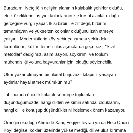
Burada milliyetçiliğin gelişim alanının kalabalık şehirler olduğu,
etnik özeliklerin taşıyıcı kolonlarının ise kırsal alanlar olduğu
gerçeğine vurgu yapar. İkisi birbiri ile zıt değil, birbirini
tamamlayan ve yükselten kolonlar olduğunu izah etmeye
çalışır.
Modernistlerin köy-şehir çatışması şeklindeki
formülünün, kültür
temelli uluslaşmalarda geçersiz,
“Sivil
metodlar” dediğimiz, asimilasyon, soykırım
ve toplum
mühendisliği yoluna başvuranlar için
olduğu söylenebilir.
Okur yazar olmayan bir ulusal burjuvazi, kitapsız yaşayan
aydınlar hayal etmek mümkün mü?
Tabi burada öncelikli olarak sömürge toplumları
düşündüğümüzde, hangi dilden ve kimin safında
olduklarını,
hangi dil ile konuşup düşündüklerini irdelemek önem kazanıyor.
Örneğin okuduğu Ahmedê Xanî, Feqiyê Teyran ya da Heci Qadirî
Koyî değilse, kökleri üzerinde yükselmediği, dil ve ulus kırımına