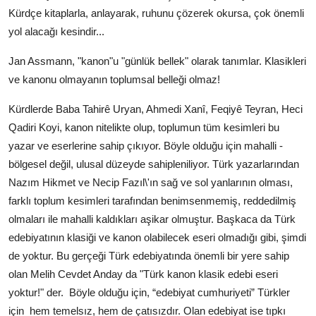
Kürdçe kitaplarla, anlayarak, ruhunu çözerek okursa, çok önemli
yol alacağı kesindir...
Jan Assmann, "kanon"u "günlük bellek" olarak tanımlar. Klasikleri
ve kanonu olmayanın toplumsal belleği olmaz!
Kürdlerde Baba Tahirê Uryan, Ahmedi Xanî, Feqiyê Teyran, Heci
Qadiri Koyi, kanon nitelikte olup, toplumun tüm kesimleri bu
yazar ve eserlerine sahip çıkıyor. Böyle olduğu için mahalli -
bölgesel değil, ulusal düzeyde sahipleniliyor. Türk yazarlarından
Nazım Hikmet ve Necip Fazıl\'ın sağ ve sol yanlarının olması,
farklı toplum kesimleri tarafından benimsenmemiş, reddedilmiş
olmaları ile mahalli kaldıkları aşikar olmuştur. Başkaca da Türk
edebiyatının klasiği ve kanon olabilecek eseri olmadığı gibi, şimdi
de yoktur. Bu gerçeği Türk edebiyatında önemli bir yere sahip
olan Melih Cevdet Anday da "Türk kanon klasik edebi eseri
yoktur!" der.
Böyle olduğu için, “edebiyat cumhuriyeti” Türkler
için
hem temelsız, hem de çatısızdır. Olan edebiyat ise tıpkı