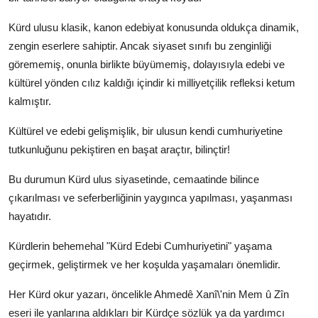
Kürd ulusu klasik, kanon edebiyat konusunda oldukça dinamik,
zengin eserlere sahiptir. Ancak siyaset sınıfı bu zenginliği
görememiş, onunla birlikte büyümemiş, dolayısıyla edebi ve
kültürel yönden cılız kaldığı içindir ki milliyetçilik refleksi ketum
kalmıştır.
Kültürel ve edebi gelişmişlik, bir ulusun kendi cumhuriyetine
tutkunluğunu pekiştiren en başat araçtır, bilinçtir!
Bu durumun Kürd ulus siyasetinde, cemaatinde bilince
çıkarılması ve seferberliğinin yaygınca yapılması, yaşanması
hayatıdır.
Kürdlerin behemehal "Kürd Edebi Cumhuriyetini" yaşama
geçirmek, geliştirmek ve her koşulda yaşamaları önemlidir.
Her Kürd okur yazarı, öncelikle Ahmedê Xanî\'nin Mem û Zîn
eseri ile yanlarına aldıkları bir Kürdçe sözlük ya da yardımcı