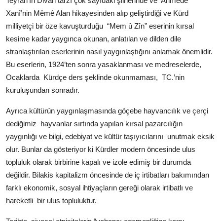
Teyran’ın Divan tarzı çok sayıdaki şiirlerinde ve
Ahmedê
Xanî’nin Mêmê Alan hikayesinden alıp geliştirdiği ve Kürd
milliyetçi bir öze kavuşturduğu
“Mem û Zîn” eserinin kırsal
kesime kadar yaygınca okunan, anlatılan ve dilden dile
stranlaştırılan eserlerinin nasıl yaygınlaştığını anlamak önemlidir.
Bu eserlerin, 1924’ten sonra yasaklanması ve medreselerde,
Ocaklarda
Kürdçe ders şeklinde okunmaması,
TC.’nin
kuruluşundan sonradır.
Ayrıca kültürün yaygınlaşmasında göçebe hayvancılık ve çerçi
dediğimiz
hayvanlar sırtında yapılan kırsal pazarcılığın
yaygınlığı ve bilgi, edebiyat ve kültür taşıyıcılarını
unutmak eksik
olur. Bunlar da gösteriyor ki Kürdler modern öncesinde ulus
topluluk olarak birbirine kapalı ve izole edimiş bir durumda
değildir. Bilakis kapitalizm öncesinde de iç irtibatları bakımından
farklı ekonomik, sosyal ihtiyaçların gereği olarak irtibatlı ve
hareketli
bir ulus topluluktur.