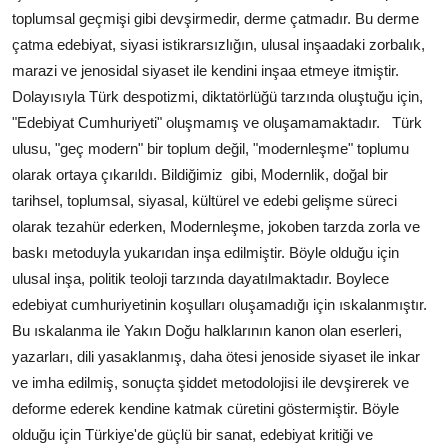
toplumsal geçmişi gibi devşirmedir, derme çatmadır. Bu derme
çatma edebiyat, siyasi istikrarsızlığın, ulusal inşaadaki zorbalık,
marazi ve jenosidal siyaset ile kendini inşaa etmeye itmiştir.
Dolayısıyla Türk despotizmi, diktatörlüğü tarzında oluştuğu için,
"Edebiyat Cumhuriyeti" oluşmamış ve oluşamamaktadır.
Türk
ulusu, "geç modern" bir toplum değil, "modernleşme" toplumu
olarak ortaya çıkarıldı. Bildiğimiz
gibi, Modernlik, doğal bir
tarihsel, toplumsal, siyasal, kültürel ve edebi gelişme süreci
olarak tezahür ederken, Modernleşme, jokoben tarzda zorla ve
baskı metoduyla yukarıdan inşa edilmiştir. Böyle olduğu için
ulusal inşa, politik teoloji tarzında dayatılmaktadır. Boylece
edebiyat cumhuriyetinin koşulları oluşamadığı için ıskalanmıştır.
Bu ıskalanma ile Yakın Doğu halklarının kanon olan eserleri,
yazarları, dili yasaklanmış, daha ötesi jenoside siyaset ile inkar
ve imha edilmiş, sonuçta şiddet metodolojisi ile devşirerek ve
deforme ederek kendine katmak cüretini göstermiştir. Böyle
olduğu için Türkiye'de güçlü bir sanat, edebiyat kritiği ve