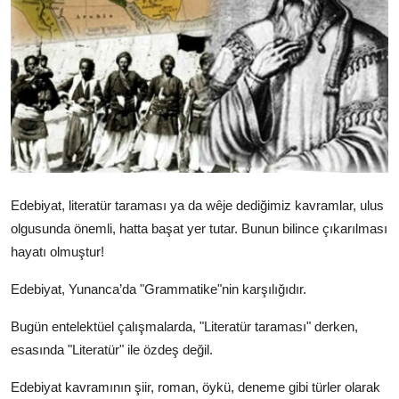
Video
Yazarlar
Arşiv
İletişim
Türkçe
Kurdi
Edebiyat, literatür taraması ya da wêje dediğimiz kavramlar, ulus
olgusunda önemli, hatta başat yer tutar. Bunun bilince çıkarılması
hayatı olmuştur!
Edebiyat, Yunanca’da "Grammatike"nin karşılığıdır.
Bugün entelektüel çalışmalarda, "Literatür taraması" derken,
esasında "Literatür" ile özdeş değil.
Edebiyat kavramının şiir, roman, öykü, deneme gibi türler olarak