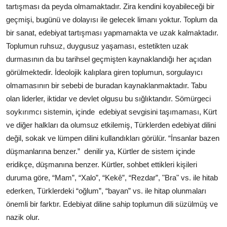
tartışması da peyda olmamaktadır. Zira kendini koyabileceği bir
geçmişi, bugünü ve dolayısı ile gelecek limanı yoktur. Toplum da
bir sanat, edebiyat tartışması yapmamakta ve uzak kalmaktadır.
Toplumun ruhsuz, duygusuz yaşaması, estetikten uzak
durmasının da bu tarihsel geçmişten kaynaklandığı her açıdan
görülmektedir. İdeolojik kalıplara giren toplumun, sorgulayıcı
olmamasının bir sebebi de buradan kaynaklanmaktadır. Tabu
olan liderler, iktidar ve devlet olgusu bu sığlıktandır. Sömürgeci
soykırımcı sistemin, içinde
edebiyat sevgisini taşımaması, Kürt
ve diğer halkları da olumsuz etkilemiş, Türklerden edebiyat dilini
değil, sokak ve lümpen dilini kullandıkları görülür. “İnsanlar bazen
düşmanlarına benzer.”
denilir ya, Kürtler de sistem içinde
eridikçe, düşmanına benzer. Kürtler, sohbet ettikleri kişileri
duruma göre, “Mam”, “Xalo”, “Kekê”, “Rezdar”, "Bra" vs. ile hitab
ederken, Türklerdeki “oğlum”, “bayan” vs. ile hitap olunmaları
önemli bir farktır. Edebiyat diline sahip toplumun dili süzülmüş ve
nazik olur.