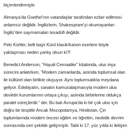
biçimlendirmiştir.
Almanya'da Goethe\'nın vatandaşlar tarafından ezber edilmesi
anlamsız değildir. İngilizlerin, Shakesprare'yi okumayanları
İngiliz’den saymamaları tesadüfi değildir.
Peki Kürtler, belli başlı Kürd klasik/kanon eserlere böyle
yaklaşması neden yanlış olsun ki?!
Benedict Anderson, "Hayali Cemaatler" kitabında, ulus inşa
sürecini anlatırken, "Modern zamanlarda, aslında toplumsal olan
ile kültürel olan birlikte oluşuyor. Aynı toplumsalıkta meydana
geliyor. Edebiyatın, sanatın kamusalaşmasıyla modern ulus
devletin kurumlarının ortaya çıkışı, aslında birbirlerine oldukça
paralel süreçlerdir." der. Bu batı Avrupa’da ki bir çok ulus için
doğru bir tespittir Ancak Mezopotamya, Hindistan, Çin
toplumlarında modern öncesi eğitim ve öğretim, neolotik devrim
sonrasında seri şekilde gelişmiştir. Tabii ki 17. yüz yılda ki iletişim