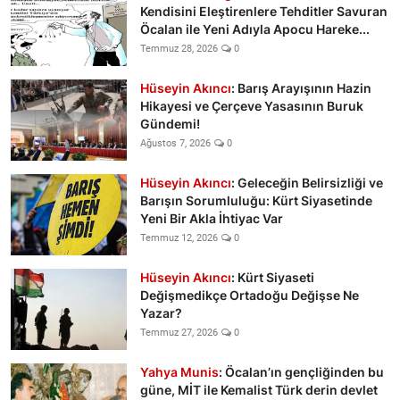
Kendisini Eleştirenlere Tehditler Savuran
Öcalan ile Yeni Adıyla Apocu Hareke...
Temmuz 28, 2026
0
Hüseyin Akıncı
: Barış Arayışının Hazin
Hikayesi ve Çerçeve Yasasının Buruk
Gündemi!
Ağustos 7, 2026
0
Hüseyin Akıncı
: Geleceğin Belirsizliği ve
Barışın Sorumluluğu: Kürt Siyasetinde
Yeni Bir Akla İhtiyac Var
Temmuz 12, 2026
0
Hüseyin Akıncı
: Kürt Siyaseti
Değişmedikçe Ortadoğu Değişse Ne
Yazar?
Temmuz 27, 2026
0
Yahya Munis
: Öcalan’ın gençliğinden bu
güne, MİT ile Kemalist Türk derin devlet